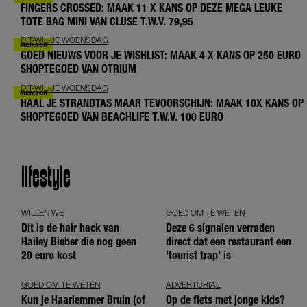
FINGERS CROSSED: MAAK 11 X KANS OP DEZE MEGA LEUKE
TOTE BAG MINI VAN CLUSE T.W.V. 79,95
DIT-WIL-JE WOENSDAG
GOED NIEUWS VOOR JE WISHLIST: MAAK 4 X KANS OP 250 EURO
SHOPTEGOED VAN OTRIUM
DIT-WIL-JE WOENSDAG
HAAL JE STRANDTAS MAAR TEVOORSCHIJN: MAAK 10X KANS OP
SHOPTEGOED VAN BEACHLIFE T.W.V. 100 EURO
lifestyle
WILLEN WE
GOED OM TE WETEN
Dít is de hair hack van
Deze 6 signalen verraden
Hailey Bieber die nog geen
direct dat een restaurant een
20 euro kost
'tourist trap' is
GOED OM TE WETEN
ADVERTORIAL
Kun je Haarlemmer Bruin (of
Op de fiets met jonge kids?