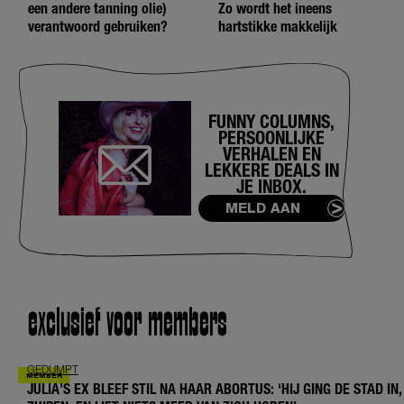
een andere tanning olie)
Zo wordt het ineens
verantwoord gebruiken?
hartstikke makkelijk
FUNNY COLUMNS,
PERSOONLIJKE
VERHALEN EN
LEKKERE DEALS IN
JE INBOX.
MELD AAN
exclusief voor members
GEDUMPT
JULIA’S EX BLEEF STIL NA HAAR ABORTUS: ‘HIJ GING DE STAD IN,