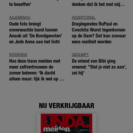
te beseffen'
denken dat ik het met mijn
blote handen doe'
ASJEMENOU
ADVERTORIAL
Oude foto brengt
Draglegendes RuPaul en
onverwachte band tussen
Conchita Wurst tegenkomen
Anouk uit 'De Bondgenoten'
op de Dam? Dat kan zomaar
en Jade Anna aan het licht
eens realiteit worden
INTERVIEW
GEDUMPT
Hoe deze trans meiden met
De vriend van Bibi ging
meer zelfvertrouwen de
vreemd: ''Stel je niet zo aan',
zomer beleven: ‘Ik dacht
zei hij'
alleen maar: lijk ik wel op de
andere meiden?’
NU VERKRIJGBAAR