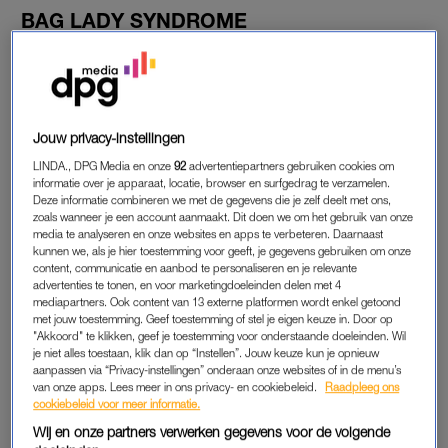
BAG LADY SYNDROME
De huurverhogingen zijn net weer doorgevoerd,
boodschappen zijn duurder dan ooit en lonen stijgen helaas
niet zo hard mee. Dit alles zorgt ervoor dat we ons steeds
bewuster worden van de waarde van geld, en daardoor ook
Jouw privacy-instellingen
extra zuinig zijn als het aankomt op onze uitgaven. Maar er zijn
een hoop vrouwen die zich grote zorgen maken over financiële
LINDA., DPG Media en onze
92
advertentiepartners gebruiken cookies om
informatie over je apparaat, locatie, browser en surfgedrag te verzamelen.
onzekerheid in de toekomst, zelfs als ze nu goed verdienen.
Deze informatie combineren we met de gegevens die je zelf deelt met ons,
Dit heet
bag lady syndrome
, schrijft
The Everygirl
.
zoals wanneer je een account aanmaakt. Dit doen we om het gebruik van onze
media te analyseren en onze websites en apps te verbeteren. Daarnaast
kunnen we, als je hier toestemming voor geeft, je gegevens gebruiken om onze
Charlene Quaresma, adviseur vermogensbeheer bij een
content, communicatie en aanbod te personaliseren en je relevante
Amerikaanse bank, legt uit wat het precies inhoudt. “Het is een
advertenties te tonen, en voor marketingdoeleinden delen met 4
mediapartners. Ook content van 13 externe platformen wordt enkel getoond
term die iemand aanduidt met een diepe, vaak irrationele
met jouw toestemming. Geef toestemming of stel je eigen keuze in. Door op
angst voor financiële onzekerheid in de toekomst. Hoewel het
"Akkoord" te klikken, geef je toestemming voor onderstaande doeleinden. Wil
je niet alles toestaan, klik dan op “Instellen”. Jouw keuze kun je opnieuw
geen medische of klinische aandoening is, weerspiegelt het
aanpassen via “Privacy-instellingen” onderaan onze websites of in de menu’s
een zeer reële angst om
het spaargeld
te zien opraken en de
van onze apps. Lees meer in ons privacy- en cookiebeleid.
Raadpleeg ons
financiële vrijheid te verliezen.”
cookiebeleid voor meer informatie.
Wij en onze partners verwerken gegevens voor de volgende
En voor wie nu denkt dat dit alleen mensen met lage en