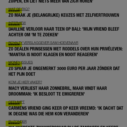
ZUIPEN, EN LIET NIETS MEER VAN ZICH HOREN’
WAT DE FAQ?
ZO MAAK JE (BELANGRIJKE) KEUZES MET ZELFVERTROUWEN
INTERVIEW
DARLENE VERLOOR HAAR TEEN OP BALI: 'MIJN VRIEND BLEEF
ACHTER OM 'M TE ZOEKEN'
ROYALTY VERSLAGGEVER SAM HOEVENAAR
ZO DEALEN PRINSESSEN MET RODDELS OVER HUN PRIVÉLEVEN:
'MANTRA IS NOOIT KLAGEN EN NOOIT REAGEREN'
MONEY ISSUES
ZO SPAAR JE ONGEMERKT 3000 EURO PER JAAR ZÓNDER DAT
HET PIJN DOET
KOM JE HIER VAKER?
MACY VERLIEST HAAR ZONNEBRIL, MAAR VINDT HAAR
DROOMMAN: 'IK BESLOOT TE EMIGREREN'
GEDUMPT
CARMENS VRIEND GING KEER OP KEER VREEMD: 'IK DACHT DAT
IK DEGENE WAS DIE HEM KON VERANDEREN'
BIJZONDER