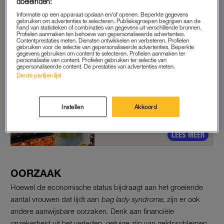
doeleinden:
middeninkomens treft,
guess again
. Verzekeraar Allianz deed
Informatie op een apparaat opslaan en/of openen. Beperkte gegevens
gebruiken om advertenties te selecteren. Publieksgroepen begrijpen aan de
onderzoek onder meer dan 2.000 vrouwen en de helft (49
hand van statistieken of combinaties van gegevens uit verschillende bronnen.
Profielen aanmaken ten behoeve van gepersonaliseerde advertenties.
procent) gaf aan bang te zijn hun geld te verliezen en dakloos
Contentprestaties meten. Diensten ontwikkelen en verbeteren. Profielen
te worden. Een derde van hen zat in de hoge schaal qua
gebruiken voor de selectie van gepersonaliseerde advertenties. Beperkte
gegevens gebruiken om content te selecteren. Profielen aanmaken ter
inkomen.
personalisatie van content. Profielen gebruiken ter selectie van
gepersonaliseerde content. De prestaties van advertenties meten.
Derde partijen lijst
Aukje kan dure boodschappen
niet betalen: 'Ik eet soms maar
één maaltijd per dag'
Instellen
Akkoord
LEES MEER
OORZAAK
Hoewel de economische status bijdraagt aan het groeiende
aantal vrouwen dat lijdt aan
bag lady syndrome
, zijn er ook
andere aanwijsbare oorzaken. Denk aan financiële
onzekerheid uit het verleden, getuige zijn van geldproblemen