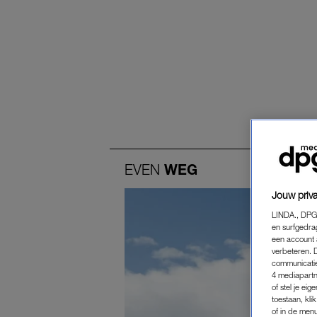
EVEN
WEG
Jouw priva
LINDA., DPG
en surfgedra
een account 
verbeteren. 
communicatie
4 mediapartn
of stel je ei
toestaan, kli
of in de men