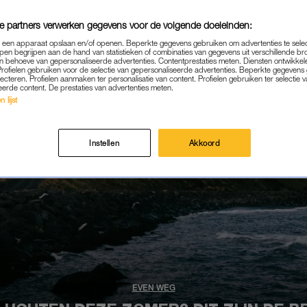
e partners verwerken gegevens voor de volgende doeleinden:
p een apparaat opslaan en/of openen. Beperkte gegevens gebruiken om advertenties te sele
pen begrijpen aan de hand van statistieken of combinaties van gegevens uit verschillende br
 behoeve van gepersonaliseerde advertenties. Contentprestaties meten. Diensten ontwikkel
Profielen gebruiken voor de selectie van gepersonaliseerde advertenties. Beperkte gegeven
lecteren. Profielen aanmaken ter personalisatie van content. Profielen gebruiken ter selectie 
eerde content. De prestaties van advertenties meten.
 lijst
Instellen
Akkoord
EVEN WEG