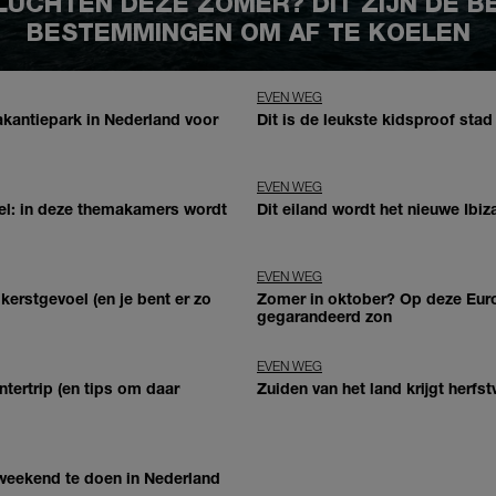
LUCHTEN DEZE ZOMER? DIT ZIJN DE 
BESTEMMINGEN OM AF TE KOELEN
EVEN WEG
vakantiepark in Nederland voor
Dit is de leukste kidsproof sta
EVEN WEG
teel: in deze themakamers wordt
Dit eiland wordt het nieuwe Ibi
EVEN WEG
kerstgevoel (en je bent er zo
Zomer in oktober? Op deze Eu
gegarandeerd zon
EVEN WEG
tertrip (en tips om daar
Zuiden van het land krijgt herfs
weekend te doen in Nederland