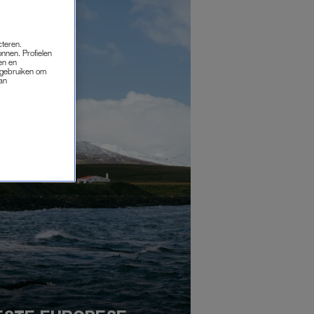
cteren.
onnen. Profielen
en en
s gebruiken om
van