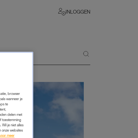
INLOGGEN
catie, browser
oals wanneer je
pps te
tent,
inden delen met
ef toestemming
Wil je niet alles
an onze websites
voor meer