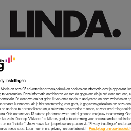
HOME
HOME
TRENDING
TRENDING
LIFESTYLE
LIFESTYLE
PREMIUM
PREMIUM
SHOP
SHOP
MEER
MEER
cy-instellingen
 Media en onze
92
advertentiepartners gebruiken cookies om informatie over je apparaat, lo
g te verzamelen. Deze informatie combineren we met de gegevens die je zelf deelt met ons, z
aanmaakt. Dit doen we om het gebruik van onze media te analyseren en onze websites en a
Daarnaast kunnen we, als je hier toestemming voor geeft, je gegevens gebruiken om onze con
 en aanbod te personaliseren en je relevante advertenties te tonen, en voor marketingdoele
ers. Ook content van 13 externe platformen wordt enkel getoond met jouw toestemming. Ge
gen keuze in. Door op "Akkoord" te klikken, geef je toestemming voor onderstaande doeleinden. 
k dan op “Instellen”. Jouw keuze kun je opnieuw aanpassen via “Privacy-instellingen” ondera
u’s van onze apps. Lees meer in ons privacy- en cookiebeleid.
Raadpleeg ons cookiebeleid 