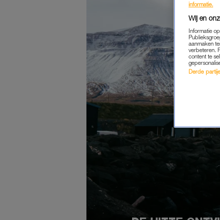
informatie.
Wij en onz
Informatie o
Publieksgroe
aanmaken ten
verbeteren. 
content te se
gepersonalis
Derde partijen