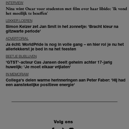
INTERVIEW
Nina wint Oscar voor studenten met film over haar libido: 'Ik vond
het moeilijk te beseffen'
LEKKER LOEREN
Simon Keizer zet Jan Smit in het zonnetje: 'Bracht kleur na
gitzwarte periode'
ADVERTORIAL
Ja écht: WorldPride is nog in volle gang – en hier rol je nu het
allerlekkerst je bed in na het feesten
BEETJE BIJBLIJVEN
'GTST'-acteur Cas Jansen deelt geheim achter 17-jarig
huwelijk: 'Je moet elkaar vrijlaten'
IN MEMORIAM
Collega's delen warme herinneringen aan Peter Faber: 'Hij had
een aanstekelijke positieve energie'
Volg ons