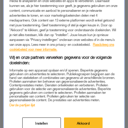
media te analyseren en onze websites en apps te verbeteren. Daarnaast
Haar zusje Amber laat op Instagram weten hoe groot
kunnen we, als je hier toestemming voor geeft, je gegevens gebruiken om onze
het gemis is en deelt daarbij een reeks ontroerende
content, communicatie en aanbod te personaliseren en je relevante
advertenties te tonen, en voor marketingdoeleinden delen met 4
foto’s samen met haar zus.
mediapartners. Ook content van 13 externe platformen wordt enkel getoond
met jouw toestemming. Geef toestemming of stel je eigen keuze in. Door op
"Akkoord" te klikken, geef je toestemming voor onderstaande doeleinden. Wil
Uit de Instagrampost wordt duidelijk dat Amber en Jade
je niet alles toestaan, klik dan op “Instellen”. Jouw keuze kun je opnieuw
aanpassen via “Privacy-instellingen” onderaan onze websites of in de menu’s
ontzettend hecht met elkaar waren.
van onze apps. Lees meer in ons privacy- en cookiebeleid.
Raadpleeg ons
cookiebeleid voor meer informatie.
Wij en onze partners verwerken gegevens voor de volgende
‘IK KIES JOU, VOOR ALTIJD’
doeleinden:
‘Zussen zijn
meer dan familie
’, zo begint ze haar bericht.
Informatie op een apparaat opslaan en/of openen. Beperkte gegevens
‘Meer dan hoe het ooit begon. Want vriendschap heeft ons
gebruiken om advertenties te selecteren. Publieksgroepen begrijpen aan de
hand van statistieken of combinaties van gegevens uit verschillende bronnen.
verbonden. Tot iets dat niemand breken kon. We groeiden met
Profielen aanmaken ten behoeve van gepersonaliseerde advertenties.
Contentprestaties meten. Diensten ontwikkelen en verbeteren. Profielen
elkaar mee. Door elke lach en strijd. Wat er nu ook nog komen
gebruiken voor de selectie van gepersonaliseerde advertenties. Beperkte
gegevens gebruiken om content te selecteren. Profielen aanmaken ter
gaat. Ik kies jou, voor altijd.’
personalisatie van content. Profielen gebruiken ter selectie van
gepersonaliseerde content. De prestaties van advertenties meten.
Derde partijen lijst
HARTVERWARMENDE REACTIES
Ze sluit haar post af met de woorden: ‘Lieverd, ik mis je zo’.
Instellen
Akkoord