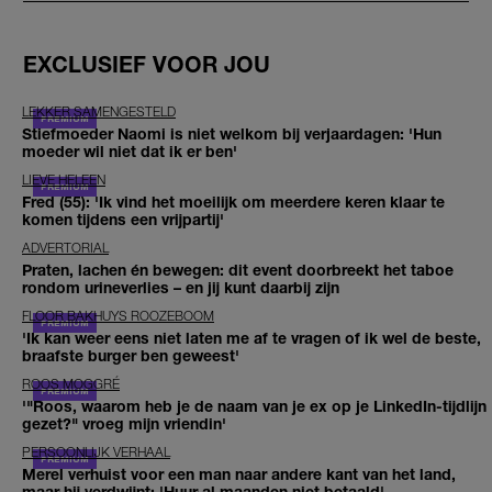
EXCLUSIEF VOOR JOU
LEKKER SAMENGESTELD
Stiefmoeder Naomi is niet welkom bij verjaardagen: 'Hun
moeder wil niet dat ik er ben'
LIEVE HELEEN
Fred (55): 'Ik vind het moeilijk om meerdere keren klaar te
komen tijdens een vrijpartij'
ADVERTORIAL
Praten, lachen én bewegen: dit event doorbreekt het taboe
rondom urineverlies – en jij kunt daarbij zijn
FLOOR BAKHUYS ROOZEBOOM
'Ik kan weer eens niet laten me af te vragen of ik wel de beste,
braafste burger ben geweest'
ROOS MOGGRÉ
'"Roos, waarom heb je de naam van je ex op je LinkedIn-tijdlijn
gezet?" vroeg mijn vriendin'
PERSOONLIJK VERHAAL
Merel verhuist voor een man naar andere kant van het land,
maar hij verdwijnt: 'Huur al maanden niet betaald'