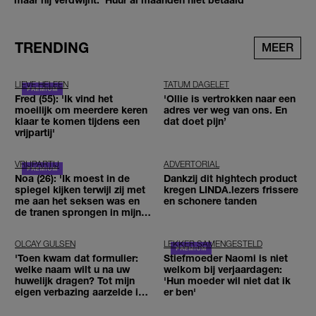
TRENDING
MEER
LIEVE HELEEN
TATUM DAGELET
Fred (55): 'Ik vind het
'Ollie is vertrokken naar een
moeilijk om meerdere keren
adres ver weg van ons. En
klaar te komen tijdens een
dat doet pijn’
vrijpartij'
VRIJPARTIJ
ADVERTORIAL
Noa (26): 'Ik moest in de
Dankzij dit hightech product
spiegel kijken terwijl zij met
kregen LINDA.lezers frissere
me aan het seksen was en
en schonere tanden
de tranen sprongen in mijn
ogen'
OLCAY GULSEN
LEKKER SAMENGESTELD
'Toen kwam dat formulier:
Stiefmoeder Naomi is niet
welke naam wilt u na uw
welkom bij verjaardagen:
huwelijk dragen? Tot mijn
'Hun moeder wil niet dat ik
eigen verbazing aarzelde ik
er ben'
geen moment'