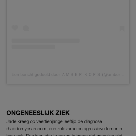
Een bericht gedeeld door ＡＭＢＥＲ ＫＯＰＳ (@amberkops_)
ONGENEESLIJK ZIEK
Jade kreeg op veertienjarige leeftijd de diagnose
rhabdomyosarcoom, een zeldzame en agressieve tumor in
haar nek. Drie jaar later kreeg ze te horen dat genezing niet