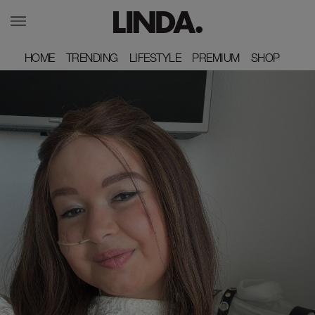
HOME
HOME
TRENDING
TRENDING
LIFESTYLE
LIFESTYLE
PREMIUM
PREMIUM
SHOP
SHOP