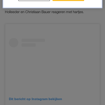
Onder de fotoreeks regent het hartverwarmende reacties. ‘Ze
is zo trots op jou!’, zo schrijft
Emma Kok
. Jochem Myer, Astrid
Holleeder en Christiaan Bauer reageren met hartjes.
Dit bericht op Instagram bekijken