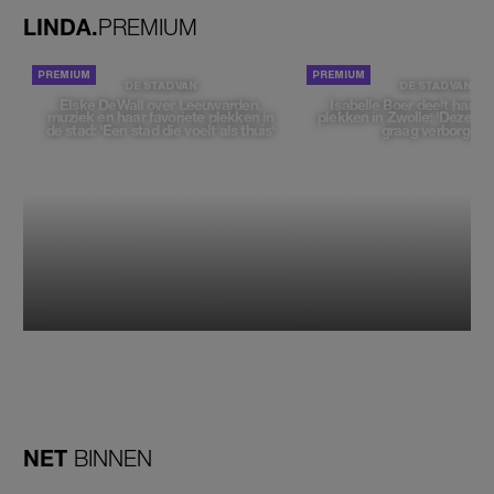
LINDA.
PREMIUM
DE STAD VAN
DE STAD VAN
Elske DeWall over Leeuwarden,
Isabelle Boer deelt haar f
muziek en haar favoriete plekken in
plekken in Zwolle: 'Deze pl
de stad: 'Een stad die voelt als thuis'
graag verborgen'
NET
BINNEN