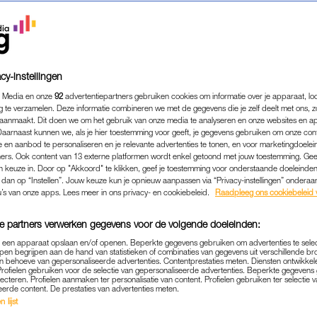
cy-instellingen
 Media en onze
92
advertentiepartners gebruiken cookies om informatie over je apparaat, lo
g te verzamelen. Deze informatie combineren we met de gegevens die je zelf deelt met ons, z
aanmaakt. Dit doen we om het gebruik van onze media te analyseren en onze websites en a
Daarnaast kunnen we, als je hier toestemming voor geeft, je gegevens gebruiken om onze con
 en aanbod te personaliseren en je relevante advertenties te tonen, en voor marketingdoele
ers. Ook content van 13 externe platformen wordt enkel getoond met jouw toestemming. Ge
gen keuze in. Door op "Akkoord" te klikken, geef je toestemming voor onderstaande doeleinden. 
k dan op “Instellen”. Jouw keuze kun je opnieuw aanpassen via “Privacy-instellingen” ondera
u’s van onze apps. Lees meer in ons privacy- en cookiebeleid.
Raadpleeg ons cookiebeleid 
e partners verwerken gegevens voor de volgende doeleinden:
p een apparaat opslaan en/of openen. Beperkte gegevens gebruiken om advertenties te sele
pen begrijpen aan de hand van statistieken of combinaties van gegevens uit verschillende br
 behoeve van gepersonaliseerde advertenties. Contentprestaties meten. Diensten ontwikkel
Profielen gebruiken voor de selectie van gepersonaliseerde advertenties. Beperkte gegeven
lecteren. Profielen aanmaken ter personalisatie van content. Profielen gebruiken ter selectie 
eerde content. De prestaties van advertenties meten.
 lijst