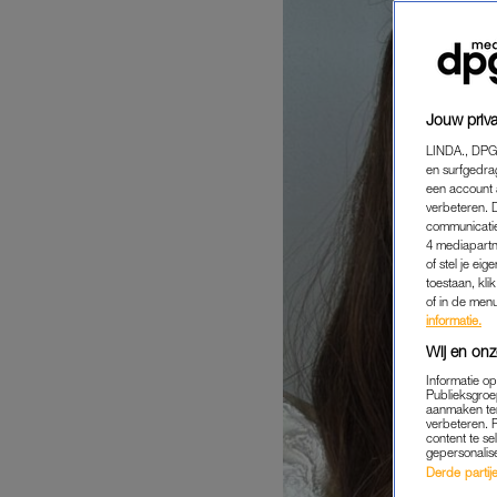
Jouw priva
LINDA., DPG
en surfgedra
een account 
verbeteren. 
communicatie
4 mediapartn
of stel je ei
toestaan, kli
of in de men
informatie.
Wij en onz
Informatie o
Publieksgroe
aanmaken ten
verbeteren. 
content te se
gepersonalis
Derde partijen