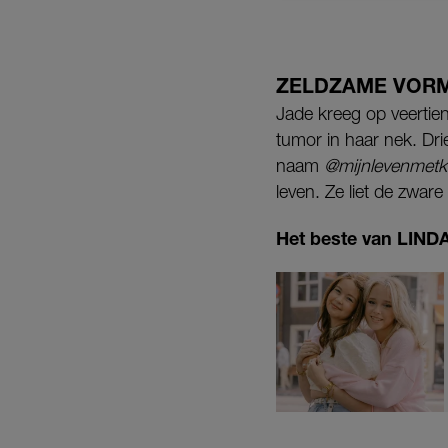
ZELDZAME VORM
Jade kreeg op veertie
tumor in haar nek. Dri
naam
@mijnlevenmetk
leven. Ze liet de zwar
Het beste van LINDA.