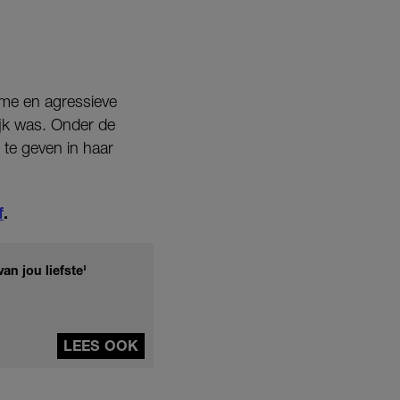
ame en agressieve
ijk was. Onder de
e te geven in haar
f
.
an jou liefste'
LEES OOK