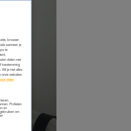
catie, browser
oals wanneer je
pps te
tent,
inden delen met
ef toestemming
Wil je niet alles
an onze websites
voor meer
cteren.
onnen. Profielen
en en
s gebruiken om
van