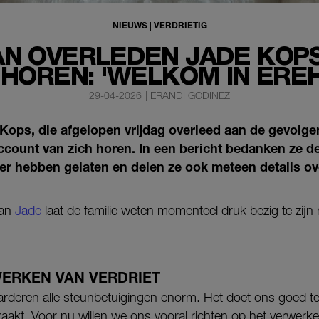
NIEUWS
|
VERDRIETIG
VAN OVERLEDEN JADE KOPS
 HOREN: 'WELKOM IN ERE
29-04-2026
|
ERANDI GODINEZ
Kops, die afgelopen vrijdag overleed aan de gevolgen
ccount van zich horen. In een bericht bedanken ze 
er hebben gelaten en delen ze ook meteen details ove
van
Jade
laat de familie weten momenteel druk bezig te zijn
WERKEN VAN VERDRIET
aarderen alle steunbetuigingen enorm. Het doet ons goed t
raakt. Voor nu willen we ons vooral richten op het verwerk