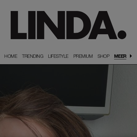
HOME
HOME
TRENDING
TRENDING
LIFESTYLE
LIFESTYLE
PREMIUM
PREMIUM
SHOP
SHOP
MEER