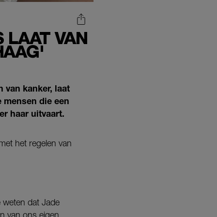
 LAAT VAN
HAAG'
 van kanker, laat
de mensen die een
r haar uitvaart.
 met het regelen van
e weten dat Jade
en van ons eigen