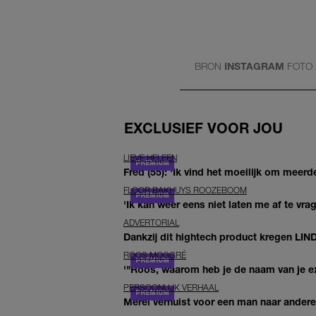
BRON
INSTAGRAM
FOTO
EXCLUSIEF VOOR JOU
LIEVE HELEEN
Fred (55): 'Ik vind het moeilijk om meerde
FLOOR BAKHUYS ROOZEBOOM
'Ik kan weer eens niet laten me af te vr
ADVERTORIAL
Dankzij dit hightech product kregen LIN
ROOS MOGGRÉ
'"Roos, waarom heb je de naam van je ex 
PERSOONLIJK VERHAAL
Merel verhuist voor een man naar andere 