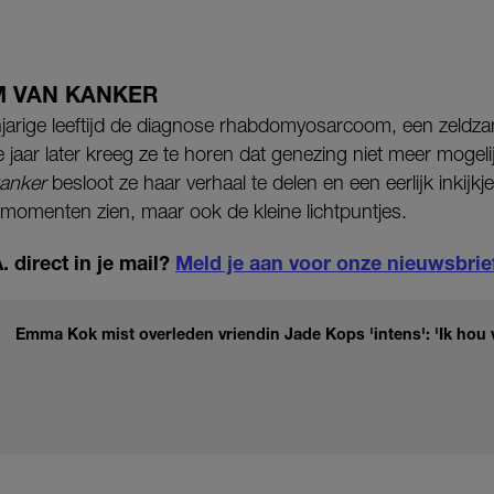
 VAN KANKER
njarige leeftijd de diagnose rhabdomyosarcoom, een zeldz
e jaar later kreeg ze te horen dat genezing niet meer mogel
anker
besloot ze haar verhaal te delen en een eerlijk inkijkj
e momenten zien, maar ook de kleine lichtpuntjes.
 direct in je mail?
Meld je aan voor onze nieuwsbrie
Emma Kok mist overleden vriendin Jade Kops 'intens': 'Ik hou v