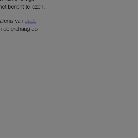
het bericht te lezen.
rafenis van
Jade
 in de erehaag op