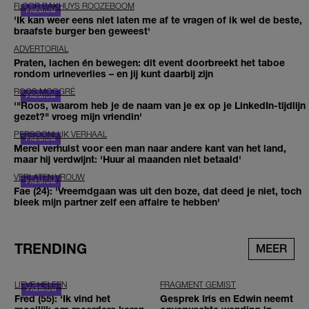
FLOOR BAKHUYS ROOZEBOOM
'Ik kan weer eens niet laten me af te vragen of ik wel de beste,
braafste burger ben geweest'
ADVERTORIAL
Praten, lachen én bewegen: dit event doorbreekt het taboe
rondom urineverlies – en jij kunt daarbij zijn
ROOS MOGGRÉ
'"Roos, waarom heb je de naam van je ex op je LinkedIn-tijdlijn
gezet?" vroeg mijn vriendin'
PERSOONLIJK VERHAAL
Merel verhuist voor een man naar andere kant van het land,
maar hij verdwijnt: 'Huur al maanden niet betaald'
VERLATEN VROUW
Fae (24): 'Vreemdgaan was uit den boze, dat deed je niet, toch
bleek mijn partner zelf een affaire te hebben'
TRENDING
MEER
LIEVE HELEEN
FRAGMENT GEMIST
Fred (55): 'Ik vind het
Gesprek Iris en Edwin neemt