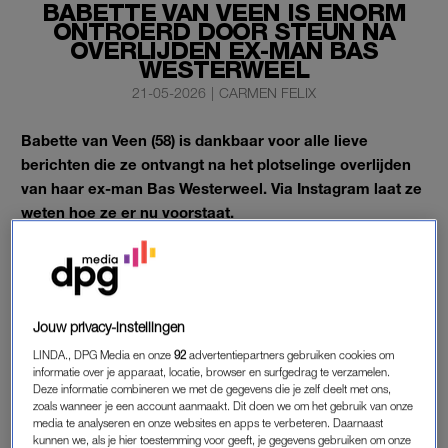
BABETTE VAN VEEN IS ENORM
ONTROERD DOOR STEUN NA
OVERLIJDEN EX-MAN BAS
WESTERWEEL
21-05-2026
|
CARMEN FELIX
Babette van Veen (58) is dankbaar voor alle lieve
berichten die ze ontvangt na het plotselinge overlijden
van haar ex-man Bas Westerweel. Via Instagram laat ze
weten hoe ze er nu voorstaat.
De programmamaker werd vrijdag, daags voor zijn 63e
verjaardag, levenloos aangetroffen in zijn woning in Enschede.
Sindsdien stromen de steunbetuigingen binnen en dat raakt
Jouw privacy-instellingen
Babette
zichtbaar.
LINDA., DPG Media en onze
92
advertentiepartners gebruiken cookies om
informatie over je apparaat, locatie, browser en surfgedrag te verzamelen.
Deze informatie combineren we met de gegevens die je zelf deelt met ons,
zoals wanneer je een account aanmaakt. Dit doen we om het gebruik van onze
media te analyseren en onze websites en apps te verbeteren. Daarnaast
kunnen we, als je hier toestemming voor geeft, je gegevens gebruiken om onze