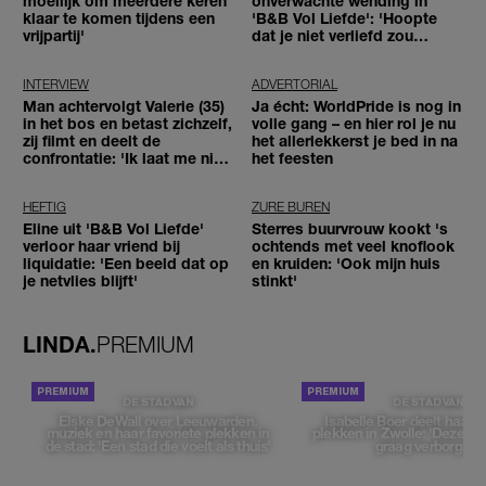
moeilijk om meerdere keren
onverwachte wending in
klaar te komen tijdens een
'B&B Vol Liefde': 'Hoopte
vrijpartij'
dat je niet verliefd zou
worden'
INTERVIEW
ADVERTORIAL
Man achtervolgt Valerie (35)
Ja écht: WorldPride is nog in
in het bos en betast zichzelf,
volle gang – en hier rol je nu
zij filmt en deelt de
het allerlekkerst je bed in na
confrontatie: 'Ik laat me niet
het feesten
tegenhouden'
HEFTIG
ZURE BUREN
Eline uit 'B&B Vol Liefde'
Sterres buurvrouw kookt 's
verloor haar vriend bij
ochtends met veel knoflook
liquidatie: 'Een beeld dat op
en kruiden: 'Ook mijn huis
je netvlies blijft'
stinkt'
LINDA.
PREMIUM
DE STAD VAN
DE STAD VAN
Elske DeWall over Leeuwarden,
Isabelle Boer deelt haar f
muziek en haar favoriete plekken in
plekken in Zwolle: 'Deze pl
de stad: 'Een stad die voelt als thuis'
graag verborgen'