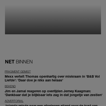
NET
BINNEN
FRAGMENT GEMIST
Mexx vertelt Thomas openhartig over miskraam in 'B&B Vol
Liefde': 'Daar doe je niks aan helaas'
BEKEND
Jim en Jamai reageren op overlijden Jerney Kaagman:
'Dankbaar dat je blijkbaar iets zag in dat jongetje van zestien'
ADVERTORIAL
Jolanda reisde naar een afgelegen eiland voor de kust van