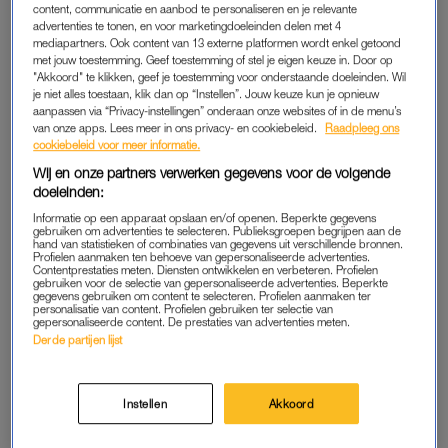
content, communicatie en aanbod te personaliseren en je relevante
advertenties te tonen, en voor marketingdoeleinden delen met 4
mediapartners. Ook content van 13 externe platformen wordt enkel getoond
met jouw toestemming. Geef toestemming of stel je eigen keuze in. Door op
"Akkoord" te klikken, geef je toestemming voor onderstaande doeleinden. Wil
je niet alles toestaan, klik dan op “Instellen”. Jouw keuze kun je opnieuw
aanpassen via “Privacy-instellingen” onderaan onze websites of in de menu’s
van onze apps. Lees meer in ons privacy- en cookiebeleid.
Raadpleeg ons
cookiebeleid voor meer informatie.
Wij en onze partners verwerken gegevens voor de volgende
doeleinden:
Informatie op een apparaat opslaan en/of openen. Beperkte gegevens
gebruiken om advertenties te selecteren. Publieksgroepen begrijpen aan de
hand van statistieken of combinaties van gegevens uit verschillende bronnen.
Profielen aanmaken ten behoeve van gepersonaliseerde advertenties.
Dit bericht op Instagram bekijken
Contentprestaties meten. Diensten ontwikkelen en verbeteren. Profielen
gebruiken voor de selectie van gepersonaliseerde advertenties. Beperkte
gegevens gebruiken om content te selecteren. Profielen aanmaken ter
personalisatie van content. Profielen gebruiken ter selectie van
gepersonaliseerde content. De prestaties van advertenties meten.
Derde partijen lijst
Instellen
Akkoord