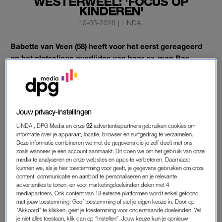
WESTERWEEL: 'FOCUS OP
KINDEREN'
19-05-2026
|
LINDA.
Babette van Veen (58) heeft voor het eerst gereageerd
op het plotselinge overlijden van haar ex-man Bas
Westerweel (62).
Via Instagram bedankt de actrice iedereen voor de vele lieve
berichten die zij en haar familie de afgelopen dagen hebben
Jouw privacy-instellingen
ontvangen.
LINDA., DPG Media en onze
92
advertentiepartners gebruiken cookies om
informatie over je apparaat, locatie, browser en surfgedrag te verzamelen.
Deze informatie combineren we met de gegevens die je zelf deelt met ons,
BAS WESTERWEEL
zoals wanneer je een account aanmaakt. Dit doen we om het gebruik van onze
Afgelopen zaterdag werd bekend dat
Bas Westerweel
media te analyseren en onze websites en apps te verbeteren. Daarnaast
kunnen we, als je hier toestemming voor geeft, je gegevens gebruiken om onze
onverwacht is overleden
. De voormalig radiomaker en
content, communicatie en aanbod te personaliseren en je relevante
presentator werd een dag voor zijn 63ste verjaardag levenloos
advertenties te tonen, en voor marketingdoeleinden delen met 4
mediapartners. Ook content van 13 externe platformen wordt enkel getoond
aangetroffen in zijn woning in Enschede.
met jouw toestemming. Geef toestemming of stel je eigen keuze in. Door op
"Akkoord" te klikken, geef je toestemming voor onderstaande doeleinden. Wil
Babette van Veen en Bas Westerweel waren van 1998 tot en
je niet alles toestaan, klik dan op “Instellen”. Jouw keuze kun je opnieuw