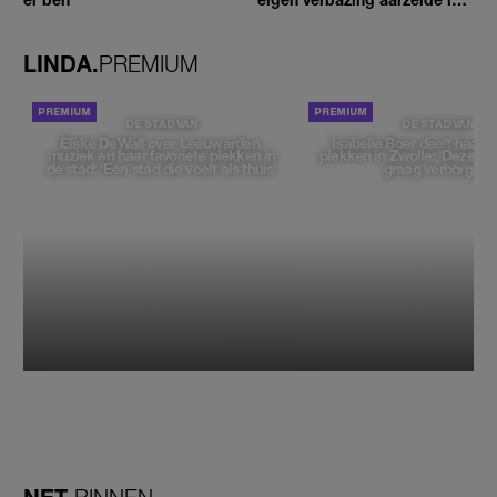
geen moment'
LINDA.
PREMIUM
DE STAD VAN
DE STAD VAN
Elske DeWall over Leeuwarden,
Isabelle Boer deelt haar f
muziek en haar favoriete plekken in
plekken in Zwolle: 'Deze pl
de stad: 'Een stad die voelt als thuis'
graag verborgen'