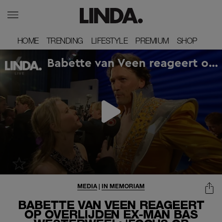
HOME
HOME
TRENDING
TRENDING
LIFESTYLE
LIFESTYLE
PREMIUM
PREMIUM
SHOP
SHOP
MEDIA
|
IN MEMORIAM
BABETTE VAN VEEN REAGEERT
OP OVERLIJDEN EX-MAN BAS