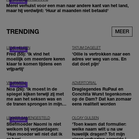
Merel verhuist voor een man naar andere kant van het land,
maar hij verdwijnt: 'Huur al maanden niet betaald'
TRENDING
MEER
LIEVE HELEEN
TATUM DAGELET
Fred (55): 'Ik vind het
'Ollie is vertrokken naar een
moeilijk om meerdere keren
adres ver weg van ons. En
klaar te komen tijdens een
dat doet pijn’
vrijpartij'
VRIJPARTIJ
ADVERTORIAL
Noa (26): 'Ik moest in de
Draglegendes RuPaul en
spiegel kijken terwijl zij met
Conchita Wurst tegenkomen
me aan het seksen was en
op de Dam? Dat kan zomaar
de tranen sprongen in mijn
eens realiteit worden
ogen'
LEKKER SAMENGESTELD
OLCAY GULSEN
Stiefmoeder Naomi is niet
'Toen kwam dat formulier:
welkom bij verjaardagen:
welke naam wilt u na uw
'Hun moeder wil niet dat ik
huwelijk dragen? Tot mijn
er ben'
eigen verbazing aarzelde ik