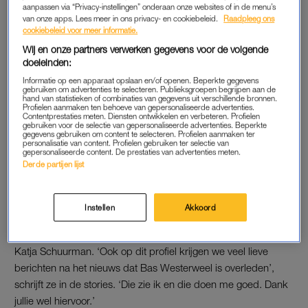
aanpassen via “Privacy-instellingen” onderaan onze websites of in de menu’s
met 2010 getrouwd en kregen samen twee zoons: Silvijn en
van onze apps. Lees meer in ons privacy- en cookiebeleid.
Raadpleeg ons
Sebastiaan. Ondanks hun scheiding bleven zij via hun gezin
cookiebeleid voor meer informatie.
altijd met elkaar verbonden.
Wij en onze partners verwerken gegevens voor de volgende
doeleinden:
Informatie op een apparaat opslaan en/of openen. Beperkte gegevens
Bekende Nederlanders staan
gebruiken om advertenties te selecteren. Publieksgroepen begrijpen aan de
stil bij overlijden presentator
hand van statistieken of combinaties van gegevens uit verschillende bronnen.
Bas Westerweel (62)
Profielen aanmaken ten behoeve van gepersonaliseerde advertenties.
Contentprestaties meten. Diensten ontwikkelen en verbeteren. Profielen
gebruiken voor de selectie van gepersonaliseerde advertenties. Beperkte
gegevens gebruiken om content te selecteren. Profielen aanmaken ter
personalisatie van content. Profielen gebruiken ter selectie van
LEES OOK
gepersonaliseerde content. De prestaties van advertenties meten.
Derde partijen lijst
REACTIE BABETTE VAN VEEN
Instellen
Akkoord
Babette van Veen deelt haar reactie via het
Instagramaccount
van de Ademnood-concerten, dat ze samen beheert met
Katja Schuurman. ‘Ook op dit profiel krijgen we veel lieve
berichten na het nieuws dat Bas Westerweel is overleden’,
schrijft ze in de stories. ‘Die zie ik en die doen me goed. Dank
jullie wel hiervoor.’