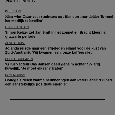
NET
BINNEN
INTERVIEW
Nina wint Oscar voor studenten met film over haar libido: 'Ik vond
het moeilijk te beseffen'
LEKKER LOEREN
Simon Keizer zet Jan Smit in het zonnetje: 'Bracht kleur na
gitzwarte periode'
ADVERTORIAL
Jolanda reisde naar een afgelegen eiland voor de kust van
Zuid-Australië: 'Wij kwamen aan, onze koffers niet'
BEETJE BIJBLIJVEN
'GTST'-acteur Cas Jansen deelt geheim achter 17-jarig
huwelijk: 'Je moet elkaar vrijlaten'
IN MEMORIAM
Collega's delen warme herinneringen aan Peter Faber: 'Hij had
een aanstekelijke positieve energie'