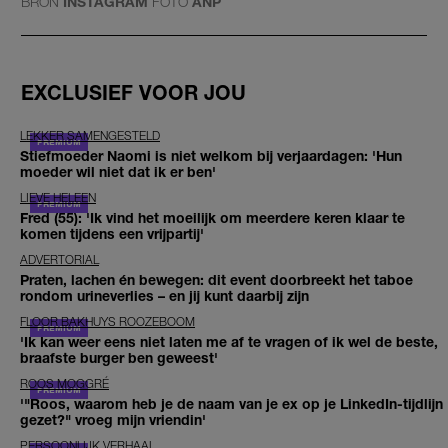
BRON
INSTAGRAM
FOTO
ANP
EXCLUSIEF VOOR JOU
LEKKER SAMENGESTELD
Stiefmoeder Naomi is niet welkom bij verjaardagen: 'Hun
moeder wil niet dat ik er ben'
LIEVE HELEEN
Fred (55): 'Ik vind het moeilijk om meerdere keren klaar te
komen tijdens een vrijpartij'
ADVERTORIAL
Praten, lachen én bewegen: dit event doorbreekt het taboe
rondom urineverlies – en jij kunt daarbij zijn
FLOOR BAKHUYS ROOZEBOOM
'Ik kan weer eens niet laten me af te vragen of ik wel de beste,
braafste burger ben geweest'
ROOS MOGGRÉ
'"Roos, waarom heb je de naam van je ex op je LinkedIn-tijdlijn
gezet?" vroeg mijn vriendin'
PERSOONLIJK VERHAAL