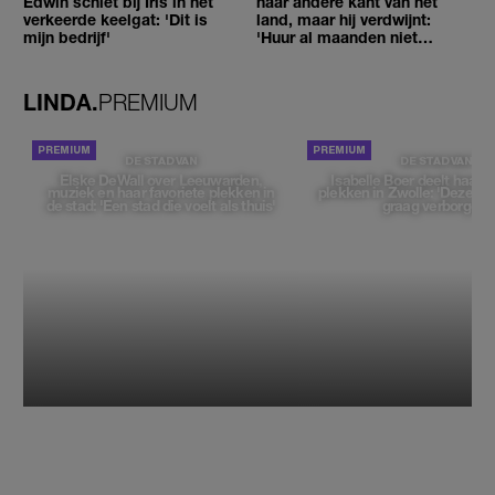
Edwin schiet bij Iris in het
naar andere kant van het
verkeerde keelgat: 'Dit is
land, maar hij verdwijnt:
mijn bedrijf'
'Huur al maanden niet
betaald'
LINDA.
PREMIUM
DE STAD VAN
DE STAD VAN
Elske DeWall over Leeuwarden,
Isabelle Boer deelt haar f
muziek en haar favoriete plekken in
plekken in Zwolle: 'Deze pl
de stad: 'Een stad die voelt als thuis'
graag verborgen'