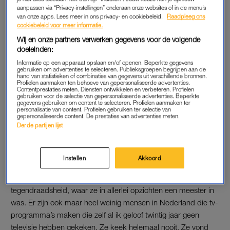
is dood’ meteen in een niet te stuiten tranenvloed uitbarst en
aanpassen via “Privacy-instellingen” onderaan onze websites of in de menu’s
van onze apps. Lees meer in ons privacy- en cookiebeleid.
Raadpleeg ons
op de grond gaat liggen kronkelen. Totaal niet. Maar ik moet er
cookiebeleid voor meer informatie.
langzaam aan wennen. Nu loop ik rond en denk ik van: goh,
Wij en onze partners verwerken gegevens voor de volgende
ook treurig dat ze deze dag niet meer kan meemaken.”
doeleinden:
Informatie op een apparaat opslaan en/of openen. Beperkte gegevens
gebruiken om advertenties te selecteren. Publieksgroepen begrijpen aan de
hand van statistieken of combinaties van gegevens uit verschillende bronnen.
TELEVISIE
Profielen aanmaken ten behoeve van gepersonaliseerde advertenties.
Contentprestaties meten. Diensten ontwikkelen en verbeteren. Profielen
Hier zijn de Van Rossems
, het televisieprogramma dat Van
gebruiken voor de selectie van gepersonaliseerde advertenties. Beperkte
gegevens gebruiken om content te selecteren. Profielen aanmaken ter
Rossem samen met zijn broer Vincent en Sis maakte, gaat niet
personalisatie van content. Profielen gebruiken ter selectie van
gepersonaliseerde content. De prestaties van advertenties meten.
op dezelfde manier door.
Derde partijen lijst
“Het is niet bekend wat er wel met het programma gaat
gebeuren, daar hebben we nog niet over nagedacht, dat heeft
Instellen
Akkoord
eerst tijd nodig. Het mist natuurlijk toch iets van het unieke
karakter als Sis er niet bij is. Juist door haar bokkigheid en
tegendraadsheid, waar ze in allerlei opzichten een meester in
was. Er zijn ook maar heel weinig mensen in Nederland die tv-
programma’s maken die zelf al ik geloof twintig jaar geen
televisie hebben gekeken. Ze keek helemaal nooit. Ze vond