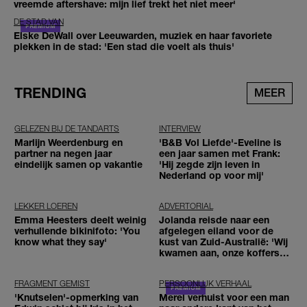
vreemde aftershave: mijn lief trekt het niet meer'
DE STAD VAN
Elske DeWall over Leeuwarden, muziek en haar favoriete
plekken in de stad: 'Een stad die voelt als thuis'
TRENDING
MEER
GELEZEN BIJ DE TANDARTS
INTERVIEW
Marlijn Weerdenburg en
'B&B Vol Liefde'-Eveline is
partner na negen jaar
een jaar samen met Frank:
eindelijk samen op vakantie
'Hij zegde zijn leven in
Nederland op voor mij'
LEKKER LOEREN
ADVERTORIAL
Emma Heesters deelt weinig
Jolanda reisde naar een
verhullende bikinifoto: 'You
afgelegen eiland voor de
know what they say'
kust van Zuid-Australië: 'Wij
kwamen aan, onze koffers
niet'
FRAGMENT GEMIST
PERSOONLIJK VERHAAL
'Knutselen'-opmerking van
Merel verhuist voor een man