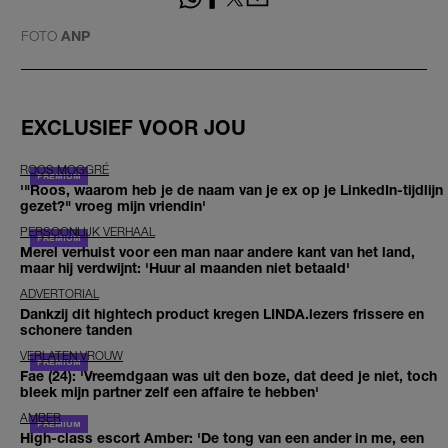
FOTO
ANP
EXCLUSIEF VOOR JOU
ROOS MOGGRÉ
'"Roos, waarom heb je de naam van je ex op je LinkedIn-tijdlijn
gezet?" vroeg mijn vriendin'
PERSOONLIJK VERHAAL
Merel verhuist voor een man naar andere kant van het land,
maar hij verdwijnt: 'Huur al maanden niet betaald'
ADVERTORIAL
Dankzij dit hightech product kregen LINDA.lezers frissere en
schonere tanden
VERLATEN VROUW
Fae (24): 'Vreemdgaan was uit den boze, dat deed je niet, toch
bleek mijn partner zelf een affaire te hebben'
AMBER
High-class escort Amber: 'De tong van een ander in me, een