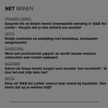
NET
BINNEN
FRAGMENT GEMIST
Gesprek Iris en Edwin neemt onverwachte wending in 'B&B Vol
Liefde': 'Hoopte dat je niet verliefd zou worden'
HEFTIG
Kindje overleden na aanrijding met bestelbus, bestuurder
aangehouden
ADVERTORIAL
Word een professional yapper: zó wordt nieuwe mensen
ontmoeten veel minder awkward
BIJZONDER
Edson da Graça noemt zorgen voor moeder 'een voorrecht': 'Ik
doe het met mijn hele hart'
HEFTIG
Eline uit 'B&B Vol Liefde' verloor haar vriend bij liquidatie: 'Een
beeld dat op je netvlies blijft'