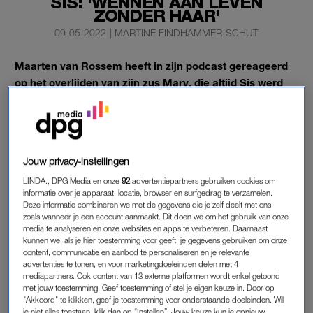
SIS: 'WENNEN AAN LEVEN
ZONDER HAAR'
09-05-2022
|
MARTINE FINDHAMMER-SCHUT
Maarten van Rossem heeft in zijn podcast gereageerd
op het overlijden van zijn zus Mary, die altijd Sis werd
genoemd.
Sis overleed woensdag op 77-jarige leeftijd, nadat ze twee
dagen eerder op haar verjaardag ten val was gekomen in haar
huis.
Jouw privacy-instellingen
LINDA., DPG Media en onze
92
advertentiepartners gebruiken cookies om
informatie over je apparaat, locatie, browser en surfgedrag te verzamelen.
MAARTEN VAN ROSSEM
Deze informatie combineren we met de gegevens die je zelf deelt met ons,
zoals wanneer je een account aanmaakt. Dit doen we om het gebruik van onze
Hoewel haar gezondheid al een poosje “moeizaam” was,
media te analyseren en onze websites en apps te verbeteren. Daarnaast
kunnen we, als je hier toestemming voor geeft, je gegevens gebruiken om onze
kwam haar overlijden totaal onverwacht, aldus Van Rossem.
content, communicatie en aanbod te personaliseren en je relevante
advertenties te tonen, en voor marketingdoeleinden delen met 4
“Sis is na haar val vrij snel in een coma geraakt. En daar is ze
mediapartners. Ook content van 13 externe platformen wordt enkel getoond
met jouw toestemming. Geef toestemming of stel je eigen keuze in. Door op
nooit meer uitgekomen. Ik moet nog wennen aan het feit dat
"Akkoord" te klikken, geef je toestemming voor onderstaande doeleinden. Wil
ze er niet meer is. Ik ben niet iemand die bij het horen van ’ze
je niet alles toestaan, klik dan op “Instellen”. Jouw keuze kun je opnieuw