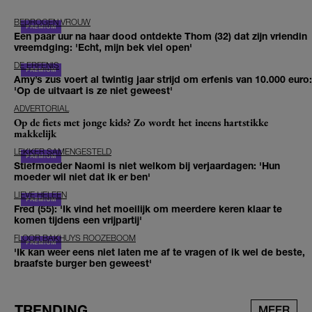
BEDROGEN VROUW
Een paar uur na haar dood ontdekte Thom (32) dat zijn vriendin
vreemdging: 'Echt, mijn bek viel open'
DE ERFENIS
Amy’s zus voert al twintig jaar strijd om erfenis van 10.000 euro:
'Op de uitvaart is ze niet geweest'
ADVERTORIAL
Op de fiets met jonge kids? Zo wordt het ineens hartstikke
makkelijk
LEKKER SAMENGESTELD
Stiefmoeder Naomi is niet welkom bij verjaardagen: 'Hun
moeder wil niet dat ik er ben'
LIEVE HELEEN
Fred (55): 'Ik vind het moeilijk om meerdere keren klaar te
komen tijdens een vrijpartij'
FLOOR BAKHUYS ROOZEBOOM
'Ik kan weer eens niet laten me af te vragen of ik wel de beste,
braafste burger ben geweest'
TRENDING
MEER