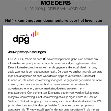
MOEDERS
14-05-2026
|
JORIEKE VAN NOORLOOS
Netflix komt met een documentaire over het leven van
presentator Nick Cannon. De documentaireserie richt
zich volgens de streamingdienst op het vaderschap van
de acteur en rapper.
Hij haalde de afgelopen jaren meerdere keren het nieuws door
Jouw privacy-instellingen
het feit dat hij twaalf kinderen heeft.
LINDA., DPG Media en onze
92
advertentiepartners gebruiken cookies om
informatie over je apparaat, locatie, browser en surfgedrag te verzamelen.
Deze informatie combineren we met de gegevens die je zelf deelt met ons,
NICK CANNON
zoals wanneer je een account aanmaakt. Dit doen we om het gebruik van onze
media te analyseren en onze websites en apps te verbeteren. Daarnaast
Volgens Netflix geeft Nick Cannon een inkijkje in zijn
kunnen we, als je hier toestemming voor geeft, je gegevens gebruiken om onze
“buitengewoon onconventionele leven”, waarin hij
twaalf
content, communicatie en aanbod te personaliseren en je relevante
advertenties te tonen, en voor marketingdoeleinden delen met 4
kinderen
opvoedt en co-ouder is met zes verschillende
mediapartners. Ook content van 13 externe platformen wordt enkel getoond
moeders
. “Maak kennis met de Cannon die de wereld nog
met jouw toestemming. Geef toestemming of stel je eigen keuze in. Door op
niet kent: oprecht, complex en toegewijd aan de mensen van
"Akkoord" te klikken, geef je toestemming voor onderstaande doeleinden. Wil
je niet alles toestaan, klik dan op “Instellen”. Jouw keuze kun je opnieuw
wie hij houdt – uiteraard met zijn kenmerkende gevoel voor
aanpassen via “Privacy-instellingen” onderaan onze websites of in de menu’s