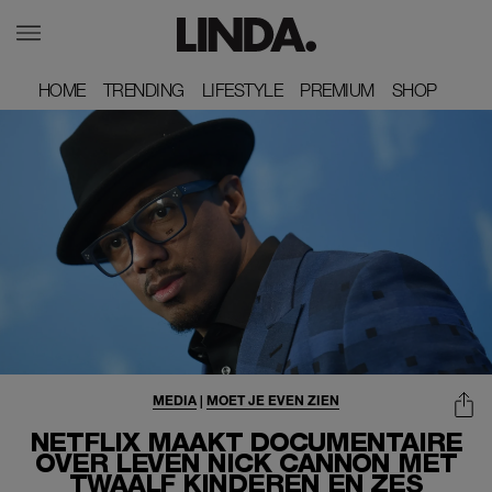
HOME
HOME
TRENDING
TRENDING
LIFESTYLE
LIFESTYLE
PREMIUM
PREMIUM
SHOP
SHOP
MEDIA
|
MOET JE EVEN ZIEN
NETFLIX MAAKT DOCUMENTAIRE
OVER LEVEN NICK CANNON MET
TWAALF KINDEREN EN ZES