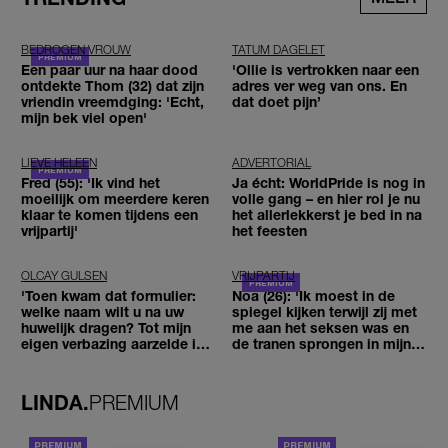
BEDROGEN VROUW
TATUM DAGELET
Een paar uur na haar dood
'Ollie is vertrokken naar een
ontdekte Thom (32) dat zijn
adres ver weg van ons. En
vriendin vreemdging: 'Echt,
dat doet pijn’
mijn bek viel open'
LIEVE HELEEN
ADVERTORIAL
Fred (55): 'Ik vind het
Ja écht: WorldPride is nog in
moeilijk om meerdere keren
volle gang – en hier rol je nu
klaar te komen tijdens een
het allerlekkerst je bed in na
vrijpartij'
het feesten
OLCAY GULSEN
VRIJPARTIJ
'Toen kwam dat formulier:
Noa (26): 'Ik moest in de
welke naam wilt u na uw
spiegel kijken terwijl zij met
huwelijk dragen? Tot mijn
me aan het seksen was en
eigen verbazing aarzelde ik
de tranen sprongen in mijn
geen moment'
ogen'
LINDA.
PREMIUM