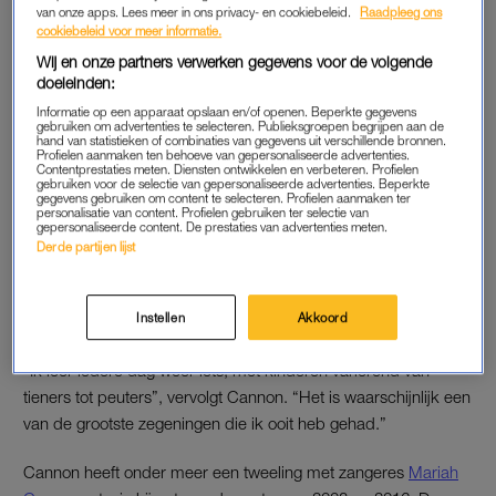
humor”, aldus Netflix.
van onze apps. Lees meer in ons privacy- en cookiebeleid.
Raadpleeg ons
cookiebeleid voor meer informatie.
Het is de bedoeling dat de serie in de winter zal verschijnen.
Wij en onze partners verwerken gegevens voor de volgende
doeleinden:
Een titel voor het project is nog niet bekend.
Informatie op een apparaat opslaan en/of openen. Beperkte gegevens
gebruiken om advertenties te selecteren. Publieksgroepen begrijpen aan de
hand van statistieken of combinaties van gegevens uit verschillende bronnen.
MEER KINDEREN
Profielen aanmaken ten behoeve van gepersonaliseerde advertenties.
Contentprestaties meten. Diensten ontwikkelen en verbeteren. Profielen
gebruiken voor de selectie van gepersonaliseerde advertenties. Beperkte
De acteur zei vorig jaar niet uit te sluiten dat hij in de toekomst
gegevens gebruiken om content te selecteren. Profielen aanmaken ter
nog een kind krijgt, over “drie of vijf jaar”. “Daar ben ik niet op
personalisatie van content. Profielen gebruiken ter selectie van
gepersonaliseerde content. De prestaties van advertenties meten.
tegen”, aldus Cannon. “Ik had nooit gedacht dat ik twaalf
Derde partijen lijst
kinderen zou krijgen. Het is gewoon zo dat ik van kinderen
hou. Ik hou van mijn leven en als ik deze richting op kan blijven
Instellen
Akkoord
gaan, waarom niet?”
“Ik leer iedere dag weer iets, met kinderen variërend van
tieners tot peuters”, vervolgt Cannon. “Het is waarschijnlijk een
van de grootste zegeningen die ik ooit heb gehad.”
Cannon heeft onder meer een tweeling met zangeres
Mariah