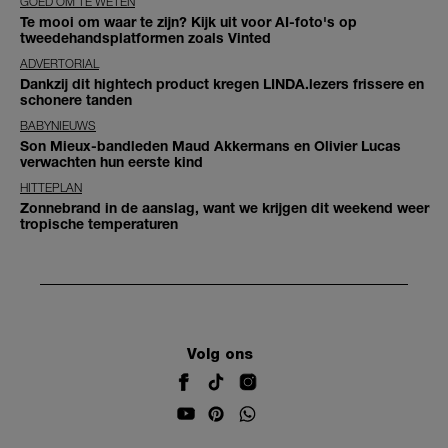
GOED OM TE WETEN
Te mooi om waar te zijn? Kijk uit voor AI-foto's op
tweedehandsplatformen zoals Vinted
ADVERTORIAL
Dankzij dit hightech product kregen LINDA.lezers frissere en
schonere tanden
BABYNIEUWS
Son Mieux-bandleden Maud Akkermans en Olivier Lucas
verwachten hun eerste kind
HITTEPLAN
Zonnebrand in de aanslag, want we krijgen dit weekend weer
tropische temperaturen
Volg ons