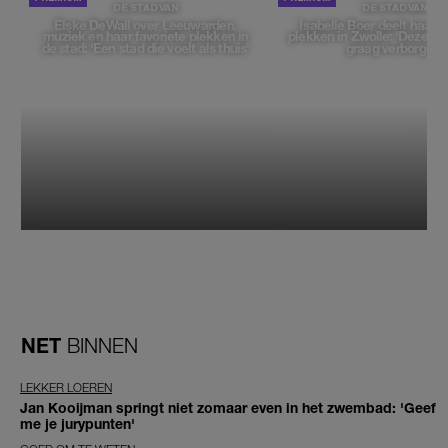
DE STAD VAN
DE STAD VAN
Elske DeWall over Leeuwarden,
Isabelle Boer deelt haar f
muziek en haar favoriete plekken in
plekken in Zwolle: 'Deze pl
de stad: 'Een stad die voelt als thuis'
graag verborgen'
NET
BINNEN
LEKKER LOEREN
Jan Kooijman springt niet zomaar even in het zwembad: 'Geef
me je jurypunten'