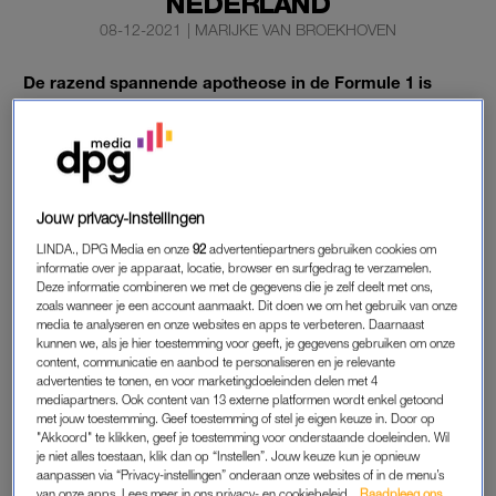
NEDERLAND
08-12-2021
|
MARIJKE VAN BROEKHOVEN
De razend spannende apotheose in de Formule 1 is
zondag in heel Nederland gratis te bekijken.
Rechtenhouder Ziggo maakt de uitzendingen van Ziggo
Sport komend weekeinde voor iedereen beschikbaar.
In Abu Dhabi strijden Max Verstappen (Red Bull) en Lewis
Jouw privacy-instellingen
Hamilton (Mercedes) om de overwinning in de laatste race van
LINDA., DPG Media en onze
92
advertentiepartners gebruiken cookies om
het F1-seizoen.
informatie over je apparaat, locatie, browser en surfgedrag te verzamelen.
Deze informatie combineren we met de gegevens die je zelf deelt met ons,
zoals wanneer je een account aanmaakt. Dit doen we om het gebruik van onze
media te analyseren en onze websites en apps te verbeteren. Daarnaast
FORMULE 1
kunnen we, als je hier toestemming voor geeft, je gegevens gebruiken om onze
Verstappen en zevenvoudig wereldkampioen Hamilton staan
content, communicatie en aanbod te personaliseren en je relevante
advertenties te tonen, en voor marketingdoeleinden delen met 4
gelijk in de WK-stand. Daarom is de laatste race in de
mediapartners. Ook content van 13 externe platformen wordt enkel getoond
Verenigde Arabische Emiraten allesbeslissend.
met jouw toestemming. Geef toestemming of stel je eigen keuze in. Door op
"Akkoord" te klikken, geef je toestemming voor onderstaande doeleinden. Wil
je niet alles toestaan, klik dan op “Instellen”. Jouw keuze kun je opnieuw
“Van vrijdag 10 december tot en met maandag 13 december
aanpassen via “Privacy-instellingen” onderaan onze websites of in de menu’s
zijn alle vrije trainingen, de kwalificatie en de race van de
van onze apps. Lees meer in ons privacy- en cookiebeleid.
Raadpleeg ons