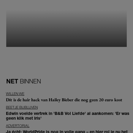
NET
BINNEN
WILLEN WE
Dít is de hair hack van Hailey Bieber die nog geen 20 euro kost
BEETJE BIJBLIJVEN
Edwin voelde vertrek in 'B&B Vol Liefde' al aankomen: 'Er was
geen klik met Iris'
ADVERTORIAL
Ja écht: WorldPride is nog in volle gang – en hier rol je nu het