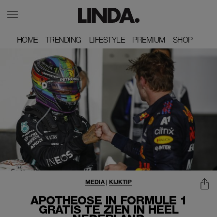
HOME
HOME
TRENDING
TRENDING
LIFESTYLE
LIFESTYLE
PREMIUM
PREMIUM
SHOP
SHOP
MEDIA
|
KIJKTIP
APOTHEOSE IN FORMULE 1
GRATIS TE ZIEN IN HEEL