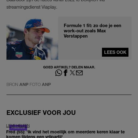
streamingsdienst Viaplay.
Formule 1 fit: zo doe je een
work-out zoals Max
Verstappen
LEES OOK
GOED ARTIKEL? DELEN MAAR.
BRON
ANP
FOTO
ANP
EXCLUSIEF VOOR JOU
LIEVE HELEEN
Fred (55): 'Ik vind het moeilijk om meerdere keren klaar te
komen tijdens een vrijpartij'