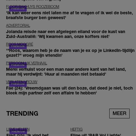
FLOOR BAKHUYS ROOZEBOOM
'Ik kan weer eens niet laten me af te vragen of ik wel de beste,
braafste burger ben geweest'
ADVERTORIAL
Jolanda reisde naar een afgelegen eiland voor de kust van
Zuid-Australië: 'Wij kwamen aan, onze koffers niet'
ROOS MOGGRÉ
'"Roos, waarom heb je de naam van je ex op je LinkedIn-tijdlijn
gezet?" vroeg mijn vriendin'
PERSOONLIJK VERHAAL
Merel verhuist voor een man naar andere kant van het land,
maar hij verdwijnt: 'Huur al maanden niet betaald'
VERLATEN VROUW
Fae (24): 'Vreemdgaan was uit den boze, dat deed je niet, toch
bleek mijn partner zelf een affaire te hebben'
TRENDING
MEER
LIEVE HELEEN
HEFTIG
Fred (55): 'Ik vind het
Eline uit 'B&B Vol Liefde'