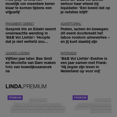
moeilijk om meerdere keren
verloor haar vriend bij
klaar te komen tijdens een
liquidatie: 'Een beeld dat op
vrijpartij'
je netvlies blijft'
FRAGMENT GEMIST
ADVERTORIAL
Gesprek Iris en Edwin neemt
Praten, lachen én bewegen:
onverwachte wending in
dit event doorbreekt het
'B&B Vol Liefde': 'Hoopte
taboe rondom urineverlies –
dat je niet verliefd zou
en jij kunt daarbij zijn
worden'
LEKKER LOEREN
INTERVIEW
Vijftien jaar later: Bas Smit
'B&B Vol Liefde'-Eveline is
en Nicolette van Dam maken
een jaar samen met Frank:
foto van huwelijksaanzoek
'Hij zegde zijn leven in
na
Nederland op voor mij'
LINDA.
PREMIUM
DE STAD VAN
DE STAD VAN
Elske DeWall over Leeuwarden,
Isabelle Boer deelt haar f
muziek en haar favoriete plekken in
plekken in Zwolle: 'Deze pl
de stad: 'Een stad die voelt als thuis'
graag verborgen'