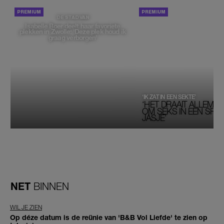
PORTRETTEN
DE STAD VAN
Isabelle Boer deelt haar favoriete
plekken in Zwolle: 'Deze plek houd ik
graag verborgen'
‘IK ZAT IN EEN SEKTE’
‘HET DRAAIT ALLEMAA
OM SEKS IN EEN SPIRI
JASJE’
NET
BINNEN
WIL JE ZIEN
Op déze datum is de reünie van 'B&B Vol Liefde' te zien op