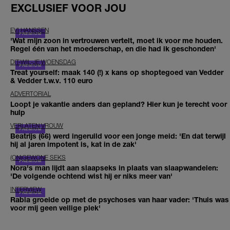
EXCLUSIEF VOOR JOU
EVI HANSSEN
'Wat mijn zoon in vertrouwen vertelt, moet ik voor me houden.
Regel één van het moederschap, en die had ik geschonden'
DIT-WIL-JE WOENSDAG
Treat yourself: maak 140 (!) x kans op shoptegoed van Vedder
& Vedder t.w.v. 110 euro
ADVERTORIAL
Loopt je vakantie anders dan gepland? Hier kun je terecht voor
hulp
VERLATEN VROUW
Beatrijs (66) werd ingeruild voor een jonge meid: 'En dat terwijl
hij al jaren impotent is, kat in de zak'
(ON)GEWONE SEKS
Nora's man lijdt aan slaapseks in plaats van slaapwandelen:
'De volgende ochtend wist hij er niks meer van'
INTERVIEW
Rabia groeide op met de psychoses van haar vader: 'Thuis was
voor mij geen veilige plek'