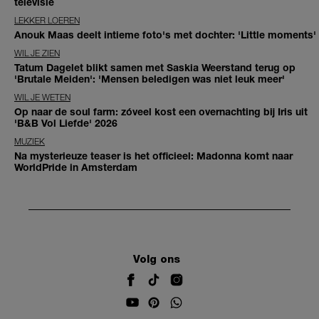
televisie
LEKKER LOEREN
Anouk Maas deelt intieme foto's met dochter: 'Little moments'
WIL JE ZIEN
Tatum Dagelet blikt samen met Saskia Weerstand terug op
'Brutale Meiden': 'Mensen beledigen was niet leuk meer'
WIL JE WETEN
Op naar de soul farm: zóveel kost een overnachting bij Iris uit
'B&B Vol Liefde' 2026
MUZIEK
Na mysterieuze teaser is het officieel: Madonna komt naar
WorldPride in Amsterdam
Volg ons