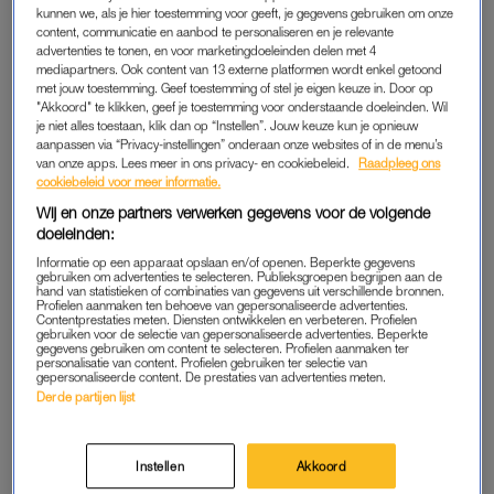
In het ziekenhuis is er een echo van haar buik gemaakt. “Ze
kunnen we, als je hier toestemming voor geeft, je gegevens gebruiken om onze
kwamen erachter dat er los bloed in mijn buik zat. Ze dachten
content, communicatie en aanbod te personaliseren en je relevante
advertenties te tonen, en voor marketingdoeleinden delen met 4
eerst dat het een
buitenbaarmoederlijke zwangerschap
was,
mediapartners. Ook content van 13 externe platformen wordt enkel getoond
maar dat was het niet. Nu denken ze dat het een best wel
met jouw toestemming. Geef toestemming of stel je eigen keuze in. Door op
"Akkoord" te klikken, geef je toestemming voor onderstaande doeleinden. Wil
grote cyste is. Mijn buik is ook heel erg opgezwollen.”
je niet alles toestaan, klik dan op “Instellen”. Jouw keuze kun je opnieuw
aanpassen via “Privacy-instellingen” onderaan onze websites of in de menu’s
van onze apps. Lees meer in ons privacy- en cookiebeleid.
Raadpleeg ons
Amy Rose de Bruijn open over
cookiebeleid voor meer informatie.
postnatale depressie: ‘Niks om
Wij en onze partners verwerken gegevens voor de volgende
je voor te schamen’
doeleinden:
Informatie op een apparaat opslaan en/of openen. Beperkte gegevens
LEES OOK
gebruiken om advertenties te selecteren. Publieksgroepen begrijpen aan de
hand van statistieken of combinaties van gegevens uit verschillende bronnen.
Profielen aanmaken ten behoeve van gepersonaliseerde advertenties.
Contentprestaties meten. Diensten ontwikkelen en verbeteren. Profielen
gebruiken voor de selectie van gepersonaliseerde advertenties. Beperkte
gegevens gebruiken om content te selecteren. Profielen aanmaken ter
OPROEP AAN VOLGERS
personalisatie van content. Profielen gebruiken ter selectie van
gepersonaliseerde content. De prestaties van advertenties meten.
Amy Rose
ligt al een paar uur in het ziekenhuis. “Er is nog
Derde partijen lijst
steeds niemand bij me geweest en we worden van hot naar
her gestuurd.” Aan haar volgers doet ze een oproep. “Hebben
Instellen
Akkoord
mensen hier ervaring mee? Ik ben tot alles in staat en ik kan