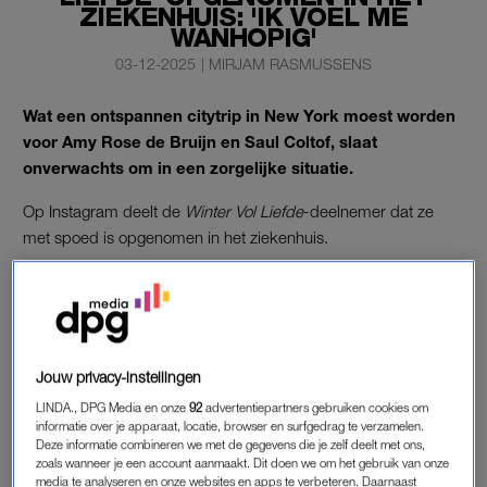
ZIEKENHUIS: 'IK VOEL ME
WANHOPIG'
03-12-2025
|
MIRJAM RASMUSSENS
Wat een ontspannen citytrip in New York moest worden
voor Amy Rose de Bruijn en Saul Coltof, slaat
onverwachts om in een zorgelijke situatie.
Op Instagram deelt de
Winter Vol Liefde
-deelnemer dat ze
met spoed is opgenomen in het ziekenhuis.
AMY ROSE IN HET ZIEKENHUIS
“Ik ben gisteravond opgenomen met acute pijnaanvallen. Het
leken echt wel weeën, maar ik ben niet zwanger. Het was echt
Jouw privacy-instellingen
heel pijnlijk”, vertelt ze vanuit haar ziekenhuisbed. Ze voelt zich
LINDA., DPG Media en onze
92
advertentiepartners gebruiken cookies om
wanhopig: “Ik heb echt heel erg veel pijn. Ik zit onder de
informatie over je apparaat, locatie, browser en surfgedrag te verzamelen.
morfine.”
Deze informatie combineren we met de gegevens die je zelf deelt met ons,
zoals wanneer je een account aanmaakt. Dit doen we om het gebruik van onze
media te analyseren en onze websites en apps te verbeteren. Daarnaast