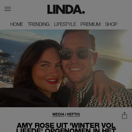
HOME
HOME
TRENDING
TRENDING
LIFESTYLE
LIFESTYLE
PREMIUM
PREMIUM
SHOP
SHOP
MEDIA
|
HEFTIG
AMY ROSE UIT 'WINTER VOL
LIEFDE' OPGENOMEN IN HET