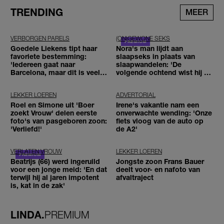
TRENDING
MEER
VERBORGEN PARELS
(ON)GEWONE SEKS
Goedele Liekens tipt haar
Nora's man lijdt aan
favoriete bestemming:
slaapseks in plaats van
'Iedereen gaat naar
slaapwandelen: 'De
Barcelona, maar dit is veel
volgende ochtend wist hij er
leuker'
niks meer van'
LEKKER LOEREN
ADVERTORIAL
Roel en Simone uit 'Boer
Irene's vakantie nam een
zoekt Vrouw' delen eerste
onverwachte wending: 'Onze
foto's van pasgeboren zoon:
fiets vloog van de auto op
'Verliefd!'
de A2'
VERLATEN VROUW
LEKKER LOEREN
Beatrijs (66) werd ingeruild
Jongste zoon Frans Bauer
voor een jonge meid: 'En dat
deelt voor- en nafoto van
terwijl hij al jaren impotent
afvaltraject
is, kat in de zak'
LINDA.
PREMIUM