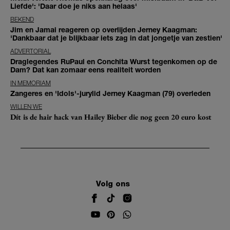
Liefde': 'Daar doe je niks aan helaas'
BEKEND
Jim en Jamai reageren op overlijden Jerney Kaagman:
'Dankbaar dat je blijkbaar iets zag in dat jongetje van zestien'
ADVERTORIAL
Draglegendes RuPaul en Conchita Wurst tegenkomen op de
Dam? Dat kan zomaar eens realiteit worden
IN MEMORIAM
Zangeres en 'Idols'-jurylid Jerney Kaagman (79) overleden
WILLEN WE
Dít is de hair hack van Hailey Bieber die nog geen 20 euro kost
Volg ons