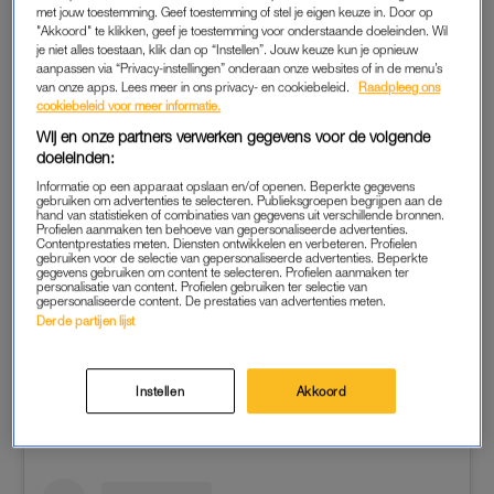
met jouw toestemming. Geef toestemming of stel je eigen keuze in. Door op
eerder al verteld dat hij in Duitsland was om tijdens het EK
"Akkoord" te klikken, geef je toestemming voor onderstaande doeleinden. Wil
voetbal de middagshow te maken, toen hij het slechte nieuws
je niet alles toestaan, klik dan op “Instellen”. Jouw keuze kun je opnieuw
aanpassen via “Privacy-instellingen” onderaan onze websites of in de menu’s
kreeg. “Toen was ik vanuit Wolfsburg naar huis gereden. Dat
van onze apps. Lees meer in ons privacy- en cookiebeleid.
Raadpleeg ons
was een krankzinnige
rit
.”
cookiebeleid voor meer informatie.
Wij en onze partners verwerken gegevens voor de volgende
Zijn vriendin Mila, die al lange tijd last had van slecht zicht,
doeleinden:
werd al binnen een week geopereerd. “Dat was met grote
Informatie op een apparaat opslaan en/of openen. Beperkte gegevens
afstand de meest verschrikkelijke dag van mijn leven”, zei de
gebruiken om advertenties te selecteren. Publieksgroepen begrijpen aan de
hand van statistieken of combinaties van gegevens uit verschillende bronnen.
dj. “Ik zou pas na de operatie te horen krijgen hoe het met
Profielen aanmaken ten behoeve van gepersonaliseerde advertenties.
Contentprestaties meten. Diensten ontwikkelen en verbeteren. Profielen
haar was. Dat duurde heel lang, die dag.”
gebruiken voor de selectie van gepersonaliseerde advertenties. Beperkte
gegevens gebruiken om content te selecteren. Profielen aanmaken ter
personalisatie van content. Profielen gebruiken ter selectie van
Inmiddels gaat het volgens de
radio-dj
weer “heel goed” met
gepersonaliseerde content. De prestaties van advertenties meten.
Derde partijen lijst
zijn vriendin. “Niemand ziet het meer aan haar. Het is echt
geweldig.”
Instellen
Akkoord