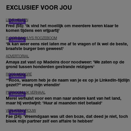
EXCLUSIEF VOOR JOU
LIEVE HELEEN
Fred (55): 'Ik vind het moeilijk om meerdere keren klaar te
komen tijdens een vrijpartij'
FLOOR BAKHUYS ROOZEBOOM
'Ik kan weer eens niet laten me af te vragen of ik wel de beste,
braafste burger ben geweest'
ADVERTORIAL
Amaya zat vast op Madeira door noodweer: 'We zaten op de
grond tussen honderden gestrande reizigers'
ROOS MOGGRÉ
'"Roos, waarom heb je de naam van je ex op je LinkedIn-tijdlijn
gezet?" vroeg mijn vriendin'
PERSOONLIJK VERHAAL
Merel verhuist voor een man naar andere kant van het land,
maar hij verdwijnt: 'Huur al maanden niet betaald'
VERLATEN VROUW
Fae (24): 'Vreemdgaan was uit den boze, dat deed je niet, toch
bleek mijn partner zelf een affaire te hebben'