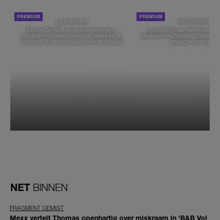
DE STAD VAN
DE STAD VAN
Elske DeWall over Leeuwarden,
Isabelle Boer deelt haar f
muziek en haar favoriete plekken in
plekken in Zwolle: 'Deze pl
de stad: 'Een stad die voelt als thuis'
graag verborgen'
NET
BINNEN
FRAGMENT GEMIST
Mexx vertelt Thomas openhartig over miskraam in 'B&B Vol