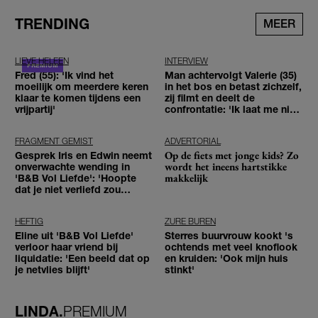
TRENDING
MEER
LIEVE HELEEN
INTERVIEW
Fred (55): 'Ik vind het
Man achtervolgt Valerie (35)
moeilijk om meerdere keren
in het bos en betast zichzelf,
klaar te komen tijdens een
zij filmt en deelt de
vrijpartij'
confrontatie: 'Ik laat me niet
tegenhouden'
FRAGMENT GEMIST
ADVERTORIAL
Op de fiets met jonge kids? Zo
Gesprek Iris en Edwin neemt
wordt het ineens hartstikke
onverwachte wending in
makkelijk
'B&B Vol Liefde': 'Hoopte
dat je niet verliefd zou
worden'
HEFTIG
ZURE BUREN
Eline uit 'B&B Vol Liefde'
Sterres buurvrouw kookt 's
verloor haar vriend bij
ochtends met veel knoflook
liquidatie: 'Een beeld dat op
en kruiden: 'Ook mijn huis
je netvlies blijft'
stinkt'
LINDA.
PREMIUM