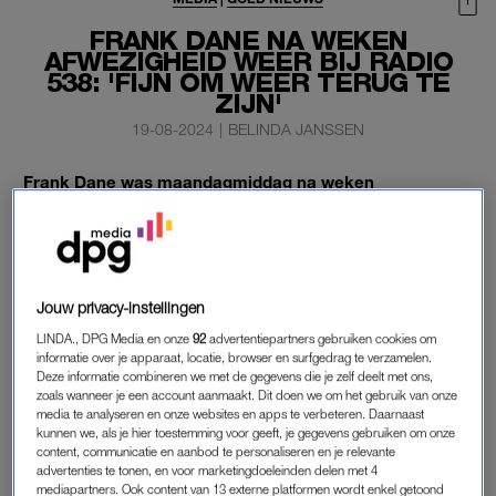
FRANK DANE NA WEKEN
AFWEZIGHEID WEER BIJ RADIO
538: 'FIJN OM WEER TERUG TE
ZIJN'
19-08-2024
|
BELINDA JANSSEN
Frank Dane was maandagmiddag na weken
afwezigheid weer terug in de middagshow van
Radio
538
. De radio-dj was een tijd afwezig doordat er bij zijn
vriendin een goedaardige hersentumor was gevonden.
Bij zijn terugkeer zei Dane dat hij het “ontzettend fijn” vindt om
Jouw privacy-instellingen
weer terug te zijn.
LINDA., DPG Media en onze
92
advertentiepartners gebruiken cookies om
informatie over je apparaat, locatie, browser en surfgedrag te verzamelen.
Deze informatie combineren we met de gegevens die je zelf deelt met ons,
zoals wanneer je een account aanmaakt. Dit doen we om het gebruik van onze
FRANK DANE TERUG
media te analyseren en onze websites en apps te verbeteren. Daarnaast
kunnen we, als je hier toestemming voor geeft, je gegevens gebruiken om onze
De
dj
vond het ook weer “gek” om in de studio te zitten. “Ik
content, communicatie en aanbod te personaliseren en je relevante
heb het gevoel dat ik hier vier jaar niet geweest ben. Er is
advertenties te tonen, en voor marketingdoeleinden delen met 4
afgelopen weken zo veel gebeurd in mijn leven.” Dane had
mediapartners. Ook content van 13 externe platformen wordt enkel getoond