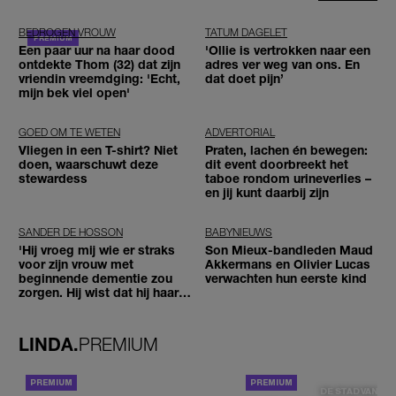
BEDROGEN VROUW
TATUM DAGELET
Een paar uur na haar dood
'Ollie is vertrokken naar een
ontdekte Thom (32) dat zijn
adres ver weg van ons. En
vriendin vreemdging: 'Echt,
dat doet pijn’
mijn bek viel open'
GOED OM TE WETEN
ADVERTORIAL
Vliegen in een T-shirt? Niet
Praten, lachen én bewegen:
doen, waarschuwt deze
dit event doorbreekt het
stewardess
taboe rondom urineverlies –
en jij kunt daarbij zijn
SANDER DE HOSSON
BABYNIEUWS
'Hij vroeg mij wie er straks
Son Mieux-bandleden Maud
voor zijn vrouw met
Akkermans en Olivier Lucas
beginnende dementie zou
verwachten hun eerste kind
zorgen. Hij wist dat hij haar
zou moeten loslaten'
LINDA.
PREMIUM
ACHTERGROND
DE STAD VAN