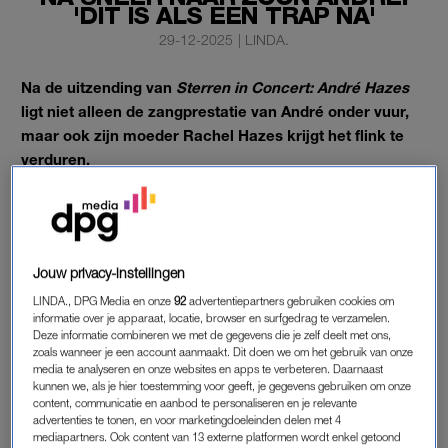
'DIT IS ALS EEN TRAP NA'
29-12-2025
|
LINDA.
Na de uitzending van
Sterren in Concert: André Hazes
ligt niet alleen de zangprestatie van André onder vuur,
maar ook zijn moeder Rachel Hazes krijgt het flink te
verduren.
Ze haalde op Instagram uit naar zijn optreden.
KRITIEK NA TV-UITZENDING
Jouw privacy-instellingen
De registratie van Andrés theatertour werd de afgelopen
LINDA., DPG Media en onze
92
advertentiepartners gebruiken cookies om
dagen uitgezonden op televisie. Opvallend detail: de
informatie over je apparaat, locatie, browser en surfgedrag te verzamelen.
Deze informatie combineren we met de gegevens die je zelf deelt met ons,
persoonlijke verhalen die André tijdens de shows vertelde,
zoals wanneer je een account aanmaakt. Dit doen we om het gebruik van onze
waaronder zijn openhartige uithaal richting zijn moeder
, waren
media te analyseren en onze websites en apps te verbeteren. Daarnaast
kunnen we, als je hier toestemming voor geeft, je gegevens gebruiken om onze
volledig uit de uitzending geknipt.
content, communicatie en aanbod te personaliseren en je relevante
advertenties te tonen, en voor marketingdoeleinden delen met 4
Het enige dat te zien was, waren de muzikale optredens. En
mediapartners. Ook content van 13 externe platformen wordt enkel getoond