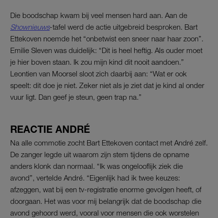
Die boodschap kwam bij veel mensen hard aan. Aan de
Shownieuws
-tafel werd de actie uitgebreid besproken. Bart
Ettekoven noemde het “onbetwist een sneer naar haar zoon”.
Emilie Sleven was duidelijk: “Dit is heel heftig. Als ouder moet
je hier boven staan. Ik zou mijn kind dit nooit aandoen.”
Leontien van Moorsel sloot zich daarbij aan: “Wat er ook
speelt: dit doe je niet. Zeker niet als je ziet dat je kind al onder
vuur ligt. Dan geef je steun, geen trap na.”
REACTIE ANDRÉ
Na alle commotie zocht Bart Ettekoven contact met André zelf.
De zanger legde uit waarom zijn stem tijdens de opname
anders klonk dan normaal. “Ik was ongelooflijk ziek die
avond”, vertelde André. “Eigenlijk had ik twee keuzes:
afzeggen, wat bij een tv-registratie enorme gevolgen heeft, of
doorgaan. Het was voor mij belangrijk dat de boodschap die
avond gehoord werd, vooral voor mensen die ook worstelen