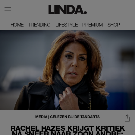
HOME
HOME
TRENDING
TRENDING
LIFESTYLE
LIFESTYLE
PREMIUM
PREMIUM
SHOP
SHOP
MEDIA
|
GELEZEN BIJ DE TANDARTS
RACHEL HAZES KRIJGT KRITIEK
NA SNEER NAAR ZOON ANDRÉ: