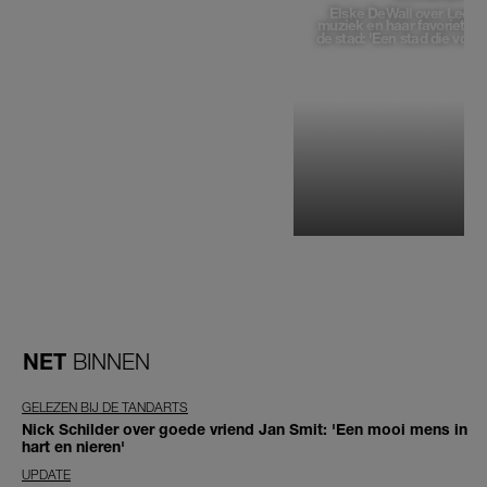
Elske DeWall over Leeu
muziek en haar favoriete p
de stad: 'Een stad die voelt 
NET
BINNEN
GELEZEN BIJ DE TANDARTS
Nick Schilder over goede vriend Jan Smit: 'Een mooi mens in
hart en nieren'
UPDATE