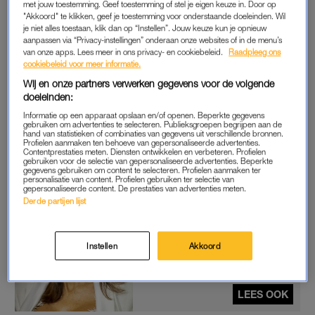
met jouw toestemming. Geef toestemming of stel je eigen keuze in. Door op
die vielen bij veel kijkers niet in de smaak. Online werd het
"Akkoord" te klikken, geef je toestemming voor onderstaande doeleinden. Wil
optreden omschreven als ‘niet om aan te horen’.
je niet alles toestaan, klik dan op “Instellen”. Jouw keuze kun je opnieuw
aanpassen via “Privacy-instellingen” onderaan onze websites of in de menu’s
van onze apps. Lees meer in ons privacy- en cookiebeleid.
Raadpleeg ons
cookiebeleid voor meer informatie.
RACHEL HAZES
Wij en onze partners verwerken gegevens voor de volgende
Naast de kritiek liet ook Rachel Hazes van zich horen. Op haar
doeleinden:
Instagram Stories plaatste ze een selfie met op de achtergrond
Informatie op een apparaat opslaan en/of openen. Beperkte gegevens
een fotolijstje van André Hazes sr. met opgestoken
gebruiken om advertenties te selecteren. Publieksgroepen begrijpen aan de
hand van statistieken of combinaties van gegevens uit verschillende bronnen.
middelvingers. Aan de foto had ze het nummer
Een Roos Voor
Profielen aanmaken ten behoeve van gepersonaliseerde advertenties.
Contentprestaties meten. Diensten ontwikkelen en verbeteren. Profielen
Jou
toegevoegd. Daarbij schreef ze: ‘Over zingen gesproken,
gebruiken voor de selectie van gepersonaliseerde advertenties. Beperkte
gegevens gebruiken om content te selecteren. Profielen aanmaken ter
dit was het laatste liedje na twee uur zingen en nog steeds
personalisatie van content. Profielen gebruiken ter selectie van
gepersonaliseerde content. De prestaties van advertenties meten.
geweldig qua stem.’
Derde partijen lijst
Rachel Hazes staat stil bij
huwelijksjubileum: 'Nog
Instellen
Akkoord
steeds heel trots dat ik jouw
‘allessie’ ben'
LEES OOK