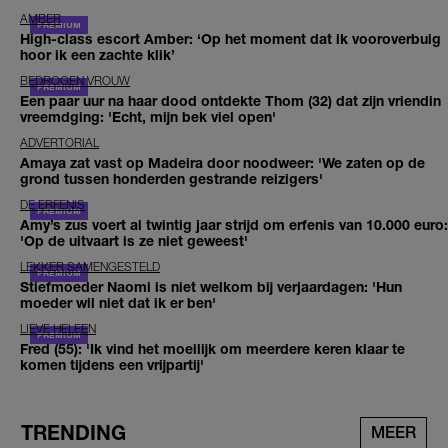
AMBER
High-class escort Amber: ‘Op het moment dat ik vooroverbuig
hoor ik een zachte klik’
BEDROGEN VROUW
Een paar uur na haar dood ontdekte Thom (32) dat zijn vriendin
vreemdging: 'Echt, mijn bek viel open'
ADVERTORIAL
Amaya zat vast op Madeira door noodweer: 'We zaten op de
grond tussen honderden gestrande reizigers'
DE ERFENIS
Amy’s zus voert al twintig jaar strijd om erfenis van 10.000 euro:
'Op de uitvaart is ze niet geweest'
LEKKER SAMENGESTELD
Stiefmoeder Naomi is niet welkom bij verjaardagen: 'Hun
moeder wil niet dat ik er ben'
LIEVE HELEEN
Fred (55): 'Ik vind het moeilijk om meerdere keren klaar te
komen tijdens een vrijpartij'
TRENDING
MEER