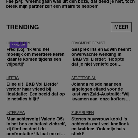
Fae (24): 'Vreemdgaan was uit den boze, dat deed je niet, toch
bleek mijn partner zelf een affaire te hebben'
TRENDING
MEER
LIEVE HELEEN
FRAGMENT GEMIST
Fred (55): 'Ik vind het
Gesprek Iris en Edwin neemt
moeilijk om meerdere keren
onverwachte wending in
klaar te komen tijdens een
'B&B Vol Liefde': 'Hoopte
vrijpartij'
dat je niet verliefd zou
worden'
HEFTIG
ADVERTORIAL
Eline uit 'B&B Vol Liefde'
Jolanda reisde naar een
verloor haar vriend bij
afgelegen eiland voor de
liquidatie: 'Een beeld dat op
kust van Zuid-Australië: 'Wij
je netvlies blijft'
kwamen aan, onze koffers
niet'
INTERVIEW
ZURE BUREN
Man achtervolgt Valerie (35)
Sterres buurvrouw kookt 's
in het bos en betast zichzelf,
ochtends met veel knoflook
zij filmt en deelt de
en kruiden: 'Ook mijn huis
confrontatie: 'Ik laat me niet
stinkt'