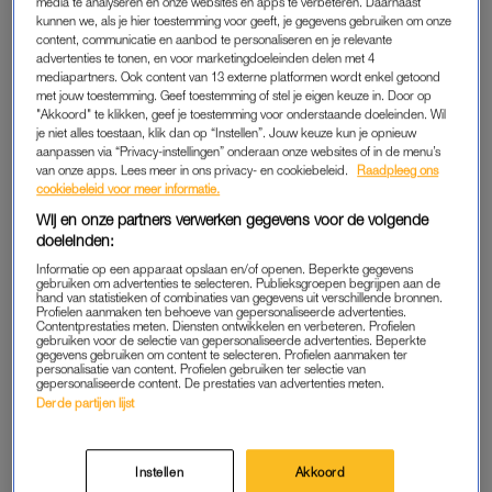
media te analyseren en onze websites en apps te verbeteren. Daarnaast
kunnen we, als je hier toestemming voor geeft, je gegevens gebruiken om onze
content, communicatie en aanbod te personaliseren en je relevante
Zelf een advocaat betalen zou niet gaan. “Ik heb geen geld. Er
advertenties te tonen, en voor marketingdoeleinden delen met 4
is privé en zakelijk beslag gelegd op al mijn bezittingen. Mijn
mediapartners. Ook content van 13 externe platformen wordt enkel getoond
met jouw toestemming. Geef toestemming of stel je eigen keuze in. Door op
huis, mijn auto, mijn bankrekening. Ik heb geen recht op
"Akkoord" te klikken, geef je toestemming voor onderstaande doeleinden. Wil
rechtsbijstand en de verzekeraar die ik heb, wil niet uitkeren.
je niet alles toestaan, klik dan op “Instellen”. Jouw keuze kun je opnieuw
Ik kan mijn bezit niet verkopen omdat er beslag op ligt. Ik heb
aanpassen via “Privacy-instellingen” onderaan onze websites of in de menu’s
van onze apps. Lees meer in ons privacy- en cookiebeleid.
Raadpleeg ons
al heel lang tegen het Openbaar Ministerie gezegd dat ik wil
cookiebeleid voor meer informatie.
schikken en verklaren, want ik kan zo niet verder. Ze hebben
Wij en onze partners verwerken gegevens voor de volgende
100.000 euro vrijgegeven voor een advocaat in de zomer van
doeleinden:
2023, maar een maand later is dat door de stichting
Informatie op een apparaat opslaan en/of openen. Beperkte gegevens
beslagen.”
gebruiken om advertenties te selecteren. Publieksgroepen begrijpen aan de
hand van statistieken of combinaties van gegevens uit verschillende bronnen.
Profielen aanmaken ten behoeve van gepersonaliseerde advertenties.
Contentprestaties meten. Diensten ontwikkelen en verbeteren. Profielen
gebruiken voor de selectie van gepersonaliseerde advertenties. Beperkte
''Ik heb een overeenkomst gesloten met een
gegevens gebruiken om content te selecteren. Profielen aanmaken ter
personalisatie van content. Profielen gebruiken ter selectie van
medische groothandel'', zegt
@Sywert
over de
gepersonaliseerde content. De prestaties van advertenties meten.
Derde partijen lijst
mondkapjesdeal. ''Toen ik dat contract sloot, zat
in zekere zin de samenleving ook aan tafel, want
de staat was daar.''
#Op1
#EO
Instellen
Akkoord
pic.twitter.com/nWhib4IFBi