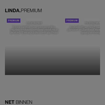
tegenhouden'
LINDA.
PREMIUM
DE STAD VAN
DE STAD VAN
Elske DeWall over Leeuwarden,
Isabelle Boer deelt haar f
muziek en haar favoriete plekken in
plekken in Zwolle: 'Deze pl
de stad: 'Een stad die voelt als thuis'
graag verborgen'
NET
BINNEN