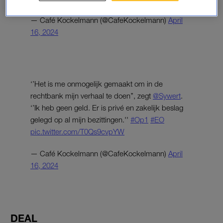
— Café Kockelmann (@CafeKockelmann)
April
16, 2024
‘’Het is me onmogelijk gemaakt om in de
rechtbank mijn verhaal te doen’’, zegt
@Sywert
.
‘’Ik heb geen geld. Er is privé en zakelijk beslag
gelegd op al mijn bezittingen.''
#Op1
#EO
pic.twitter.com/T0Qs9cvpYW
— Café Kockelmann (@CafeKockelmann)
April
16, 2024
DEAL