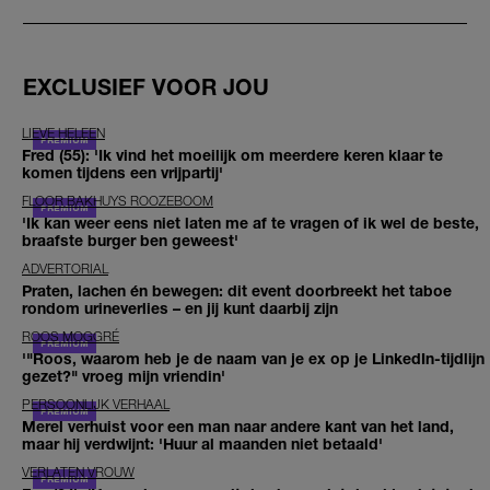
EXCLUSIEF VOOR JOU
LIEVE HELEEN
Fred (55): 'Ik vind het moeilijk om meerdere keren klaar te
komen tijdens een vrijpartij'
FLOOR BAKHUYS ROOZEBOOM
'Ik kan weer eens niet laten me af te vragen of ik wel de beste,
braafste burger ben geweest'
ADVERTORIAL
Praten, lachen én bewegen: dit event doorbreekt het taboe
rondom urineverlies – en jij kunt daarbij zijn
ROOS MOGGRÉ
'"Roos, waarom heb je de naam van je ex op je LinkedIn-tijdlijn
gezet?" vroeg mijn vriendin'
PERSOONLIJK VERHAAL
Merel verhuist voor een man naar andere kant van het land,
maar hij verdwijnt: 'Huur al maanden niet betaald'
VERLATEN VROUW