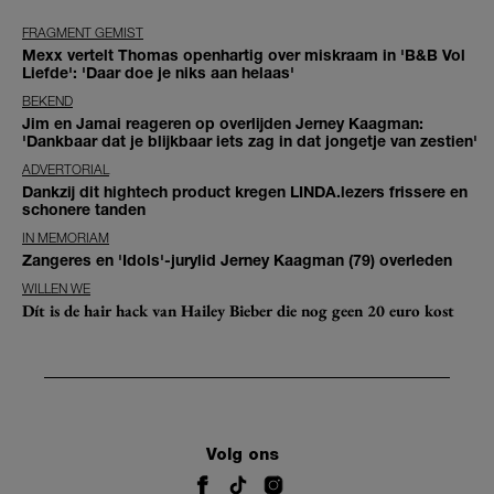
FRAGMENT GEMIST
Mexx vertelt Thomas openhartig over miskraam in 'B&B Vol
Liefde': 'Daar doe je niks aan helaas'
BEKEND
Jim en Jamai reageren op overlijden Jerney Kaagman:
'Dankbaar dat je blijkbaar iets zag in dat jongetje van zestien'
ADVERTORIAL
Dankzij dit hightech product kregen LINDA.lezers frissere en
schonere tanden
IN MEMORIAM
Zangeres en 'Idols'-jurylid Jerney Kaagman (79) overleden
WILLEN WE
Dít is de hair hack van Hailey Bieber die nog geen 20 euro kost
Volg ons