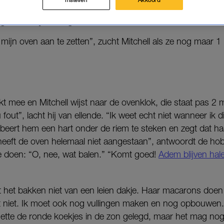
kandidaten moeten voor de signatuur-opdracht een 
 gewoonlijk niet geheel vlekkeloos.
n mijn oven aan te zetten”, zucht Mitchell als ze nog maar 
kt mee en Mitchell wijst naar de ovenklok, die staat pas 2 
fout”, lacht hij van ellende. “Ik weet echt niet wanneer ik d
eert hem een hart onder de riem te steken en zegt dat haa
 heeft de oven helemaal niet aangestaan”, antwoordt de hob
 doen: “O, nee, wat balen.” “Komt goed!
Adem blijven hal
at het bakken niet van een leien dakje. Haar macarons doen
 niet. Ik moet ook nog vullingen maken en nog opbouwen.
nette de ronde koekjes in de zon gelegd, maar het mag nog