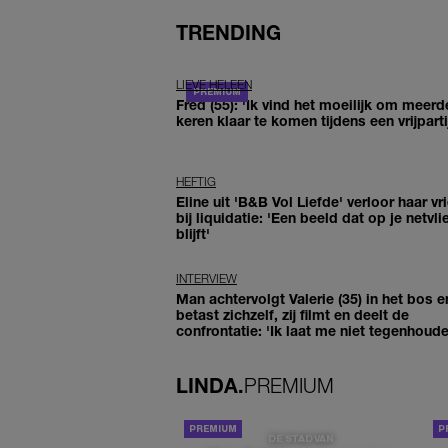
TRENDING
LIEVE HELEEN
Fred (55): 'Ik vind het moeilijk om meerd
keren klaar te komen tijdens een vrijparti
HEFTIG
Eline uit 'B&B Vol Liefde' verloor haar vr
bij liquidatie: 'Een beeld dat op je netvli
blijft'
INTERVIEW
Man achtervolgt Valerie (35) in het bos e
betast zichzelf, zij filmt en deelt de
confrontatie: 'Ik laat me niet tegenhoude
LINDA.
PREMIUM
DE STAD VAN