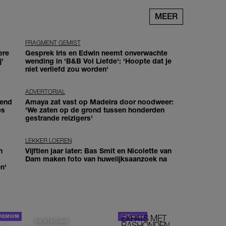
MEER
FRAGMENT GEMIST
ere
Gesprek Iris en Edwin neemt onverwachte
j'
wending in 'B&B Vol Liefde': 'Hoopte dat je
niet verliefd zou worden'
ADVERTORIAL
iend
Amaya zat vast op Madeira door noodweer:
es
'We zaten op de grond tussen honderden
gestrande reizigers'
LEKKER LOEREN
n
Vijftien jaar later: Bas Smit en Nicolette van
Dam maken foto van huwelijksaanzoek na
n'
EXPATS MET
STOM!
DE STAD VAN
RASHONDEN