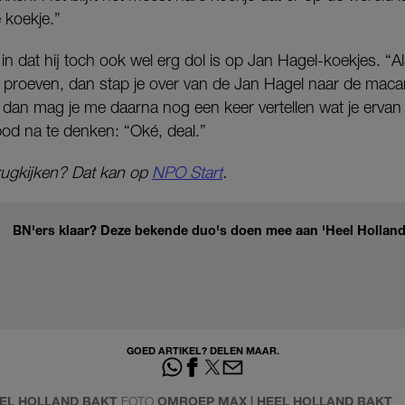
e koekje.”
in dat hij toch ook wel erg dol is op Jan Hagel-koekjes. “A
ou proeven, dan stap je over van de Jan Hagel naar de macar
dan mag je me daarna nog een keer vertellen wat je ervan 
bod na te denken: “Oké, deal.”
erugkijken? Dat kan op
NPO Start
.
BN'ers klaar? Deze bekende duo's doen mee aan 'Heel Holland 
GOED ARTIKEL? DELEN MAAR.
EL HOLLAND BAKT
FOTO
OMROEP MAX | HEEL HOLLAND BAKT