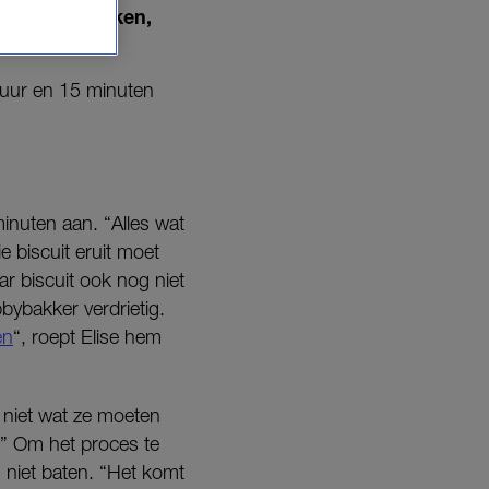
cadeautje maken,
1 uur en 15 minuten
minuten aan. “Alles wat
ie biscuit eruit moet
r biscuit ook nog niet
bybakker verdrietig.
en
“, roept Elise hem
 niet wat ze moeten
” Om het proces te
 niet baten. “Het komt