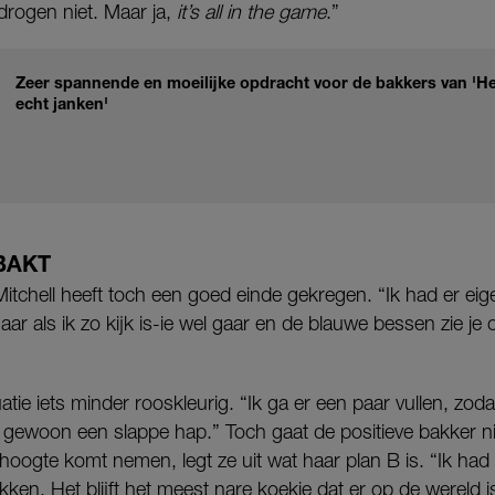
drogen niet. Maar ja,
it’s all in the game
.”
Zeer spannende en moeilijke opdracht voor de bakkers van 'Hee
echt janken'
BAKT
itchell heeft toch een goed einde gekregen. “Ik had er eigen
ar als ik zo kijk is-ie wel gaar en de blauwe bessen zie je
uatie iets minder rooskleurig. “Ik ga er een paar vullen, zodat
 gewoon een slappe hap.” Toch gaat de positieve bakker ni
shoogte komt nemen, legt ze uit wat haar plan B is. “Ik ha
kken. Het blijft het meest nare koekje dat er op de wereld