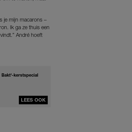
ls je mijn macarons –
on. Ik ga ze thuis een
vindt.” André hoeft
Bakt'-kerstspecial
LEES OOK