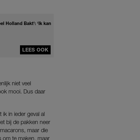
l Holland Bakt': ‘Ik kan
LEES OOK
lijk niet veel
 ook mooi. Dus daar
 ik in ieder geval al
et bij de pakken neer
d macarons, maar die
 is om te maken, maar