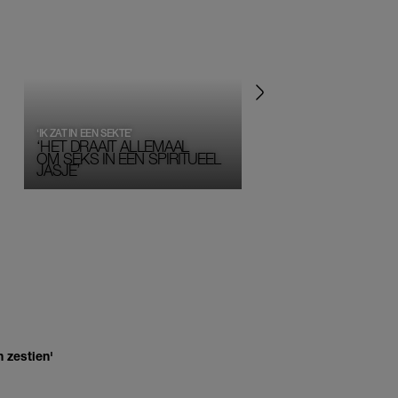
‘IK ZAT IN EEN SEKTE’
‘HET DRAAIT ALLEMAAL
OM SEKS IN EEN SPIRITUEEL 
JASJE’
 zestien'