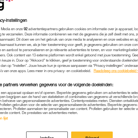
cy-instellingen
 Media en onze
92
advertentiepartners gebruiken cookies om informatie over je apparaat, lo
g te verzamelen. Deze informatie combineren we met de gegevens die je zelf deelt met ons, z
aanmaakt. Dit doen we om het gebruik van onze media te analyseren en onze websites en a
Daarnaast kunnen we, als je hier toestemming voor geeft, je gegevens gebruiken om onze con
 en aanbod te personaliseren en je relevante advertenties te tonen, en voor marketingdoele
ers. Ook content van 13 externe platformen wordt enkel getoond met jouw toestemming. Ge
gen keuze in. Door op "Akkoord" te klikken, geef je toestemming voor onderstaande doeleinden. 
k dan op “Instellen”. Jouw keuze kun je opnieuw aanpassen via “Privacy-instellingen” ondera
u’s van onze apps. Lees meer in ons privacy- en cookiebeleid.
Raadpleeg ons cookiebeleid 
MEDIA
|
FRAGMENT GEMIST
e partners verwerken gegevens voor de volgende doeleinden:
 VERGEET OVEN AAN TE 
p een apparaat opslaan en/of openen. Beperkte gegevens gebruiken om advertenties te sele
pen begrijpen aan de hand van statistieken of combinaties van gegevens uit verschillende br
LLAND BAKT': 'ALLES WAT
 behoeve van gepersonaliseerde advertenties. Contentprestaties meten. Diensten ontwikkel
Profielen gebruiken voor de selectie van gepersonaliseerde advertenties. Beperkte gegeven
GAAN, GAAT NU FOUT'
lecteren. Profielen aanmaken ter personalisatie van content. Profielen gebruiken ter selectie 
eerde content. De prestaties van advertenties meten.
 lijst
17-11-2024
|
JUJUBE ZEGUERS
in het land, dus staat
Heel Holland Bakt
deze week in
Instellen
Akkoord