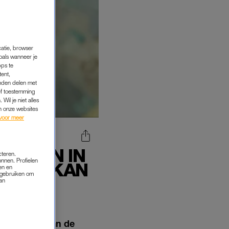
catie, browser
oals wanneer je
pps te
tent,
inden delen met
ef toestemming
Wil je niet alles
an onze websites
voor meer
ZETTEN IN
cteren.
onnen. Profielen
 FOUT KAN
en en
s gebruiken om
van
 het teken van de