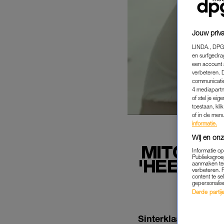
Jouw priva
LINDA., DPG
en surfgedra
een account 
verbeteren. 
communicatie
4 mediapartn
of stel je ei
toestaan, kli
of in de men
informatie.
Wij en onz
MITCHELL
Informatie o
Publieksgroe
'HEEL HO
aanmaken ten
verbeteren. 
content te se
gepersonalis
Derde partijen
Sinterklaas is weer 