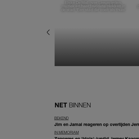
Elske DeWall over Leeuwarden,
muziek en haar favoriete plekken in
de stad: 'Een stad die voelt als thuis'
NET
BINNEN
BEKEND
Jim en Jamai reageren op overlijden Jern
IN MEMORIAM
Zangeres en 'Idols'-jurylid Jerney Kaag