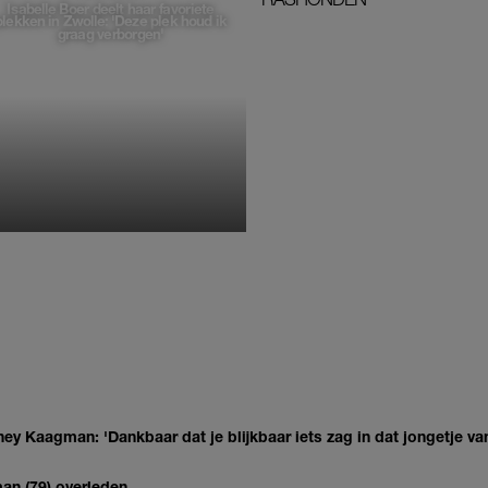
Isabelle Boer deelt haar favoriete
plekken in Zwolle: 'Deze plek houd ik
graag verborgen'
MONIQUE KLEMANN
ey Kaagman: 'Dankbaar dat je blijkbaar iets zag in dat jongetje van
man (79) overleden