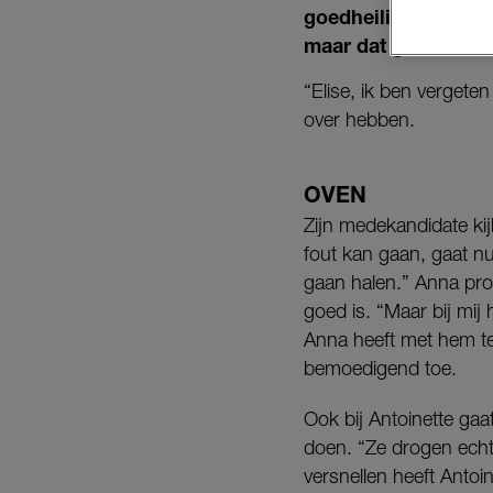
goedheiligman. De 
maar dat gaat zoals
“Elise, ik ben vergete
over hebben.
OVEN
Zijn medekandidate kij
fout kan gaan, gaat nu 
gaan halen.” Anna prob
goed is. “Maar bij mij
Anna heeft met hem te
bemoedigend toe.
Ook bij Antoinette ga
doen. “Ze drogen echt
versnellen heeft Antoi