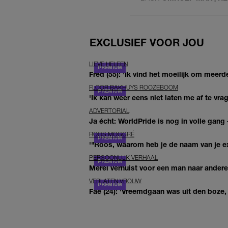
EXCLUSIEF VOOR JOU
LIEVE HELEEN
Fred (55): 'Ik vind het moeilijk om meerde
FLOOR BAKHUYS ROOZEBOOM
'Ik kan weer eens niet laten me af te vr
ADVERTORIAL
Ja écht: WorldPride is nog in volle gang –
ROOS MOGGRÉ
'"Roos, waarom heb je de naam van je ex 
PERSOONLIJK VERHAAL
Merel verhuist voor een man naar andere 
VERLATEN VROUW
Fae (24): 'Vreemdgaan was uit den boze, d