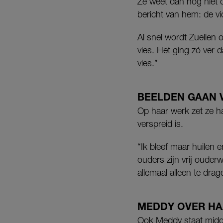
Ze weet dan nog niet d
bericht van hem: de vide
Al snel wordt Zuellen
vies. Het ging zó ver 
vies.”
BEELDEN GAAN 
Op haar werk zet ze ha
verspreid is.
“Ik bleef maar huilen 
ouders zijn vrij ouder
allemaal alleen te drag
MEDDY OVER HA
Ook Meddy staat midde