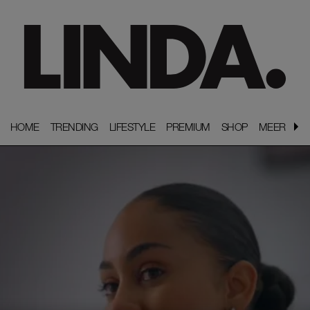
HOME
HOME
TRENDING
TRENDING
LIFESTYLE
LIFESTYLE
PREMIUM
PREMIUM
SHOP
SHOP
MEER
MEER