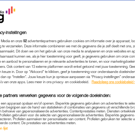
cy-instellingen
 Media en onze
92
advertentiepartners gebruiken cookies om informatie over je apparaat, lo
g te verzamelen. Deze informatie combineren we met de gegevens die je zelf deelt met ons, z
aanmaakt. Dit doen we om het gebruik van onze media te analyseren en onze websites en a
Daarnaast kunnen we, als je hier toestemming voor geeft, je gegevens gebruiken om onze con
 en aanbod te personaliseren en je relevante advertenties te tonen, en voor marketingdoele
ers. Ook content van 13 externe platformen wordt enkel getoond met jouw toestemming. Ge
gen keuze in. Door op "Akkoord" te klikken, geef je toestemming voor onderstaande doeleinden. 
k dan op “Instellen”. Jouw keuze kun je opnieuw aanpassen via “Privacy-instellingen” ondera
MEDIA
|
FRAGMENT GEMIST
u’s van onze apps. Lees meer in ons privacy- en cookiebeleid.
Raadpleeg ons cookiebeleid 
N ZUELLEN WERDEN SLA
e partners verwerken gegevens voor de volgende doeleinden:
 VERSPREIDEN VAN NAAKT
p een apparaat opslaan en/of openen. Beperkte gegevens gebruiken om advertenties te sele
VEN IS NU VOORBIJ', SCHR
pen begrijpen aan de hand van statistieken of combinaties van gegevens uit verschillende br
 behoeve van gepersonaliseerde advertenties. Contentprestaties meten. Diensten ontwikkel
Profielen gebruiken voor de selectie van gepersonaliseerde advertenties. Beperkte gegeven
17-06-2026
|
MARTINE FINDHAMMER-SCHUT
lecteren. Profielen aanmaken ter personalisatie van content. Profielen gebruiken ter selectie 
eerde content. De prestaties van advertenties meten.
 lijst
ndere dag veranderen de levens van Meddy en Zuelle