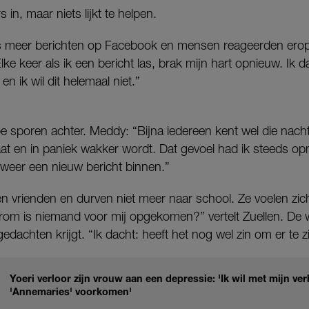
 in, maar niets lijkt te helpen.
 meer berichten op Facebook en mensen reageerden erop. 
Elke keer als ik een bericht las, brak mijn hart opnieuw. Ik 
n ik wil dit helemaal niet.”
e sporen achter. Meddy: “Bijna iedereen kent wel die nacht
aat en in paniek wakker wordt. Dat gevoel had ik steeds op
weer een nieuw bericht binnen.”
n vrienden en durven niet meer naar school. Ze voelen zich
rom is niemand voor mij opgekomen?” vertelt Zuellen. De
gedachten krijgt. “Ik dacht: heeft het nog wel zin om er te z
Yoeri verloor zijn vrouw aan een depressie: 'Ik wil met mijn ve
'Annemaries' voorkomen'