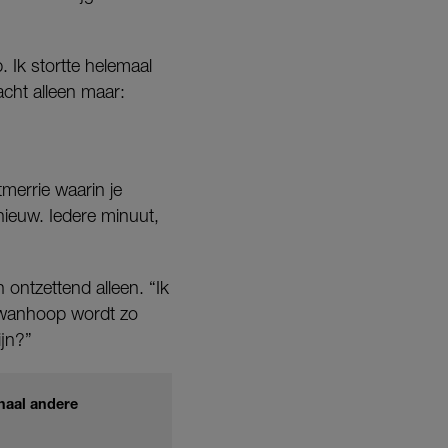
Ik stortte helemaal
dacht alleen maar:
merrie waarin je
nieuw. Iedere minuut,
 ontzettend alleen. “Ik
 wanhoop wordt zo
ijn?”
rhaal andere