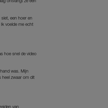
 dag ontvangt ze een
slet, een hoer en
. Ik voelde me echt
as hoe snel de video
e hand was. Mijn
s heel zwaar om dit
reiden van