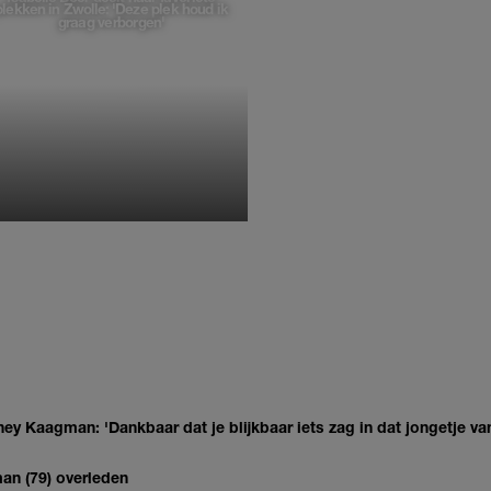
plekken in Zwolle: 'Deze plek houd ik
graag verborgen'
MONIQUE KLEMANN
ey Kaagman: 'Dankbaar dat je blijkbaar iets zag in dat jongetje van
man (79) overleden