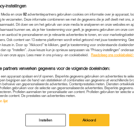
cy-instellingen
 Media en onze
92
advertentiepartners gebruiken cookies om informatie over je apparaat, lo
g te verzamelen. Deze informatie combineren we met de gegevens die je zelf deelt met ons, z
aanmaakt. Dit doen we om het gebruik van onze media te analyseren en onze websites en a
Daarnaast kunnen we, als je hier toestemming voor geeft, je gegevens gebruiken om onze con
 en aanbod te personaliseren en je relevante advertenties te tonen, en voor marketingdoele
ers. Ook content van 13 externe platformen wordt enkel getoond met jouw toestemming. Ge
gen keuze in. Door op "Akkoord" te klikken, geef je toestemming voor onderstaande doeleinden. 
k dan op “Instellen”. Jouw keuze kun je opnieuw aanpassen via “Privacy-instellingen” ondera
u’s van onze apps. Lees meer in ons privacy- en cookiebeleid.
Raadpleeg ons cookiebeleid 
e partners verwerken gegevens voor de volgende doeleinden:
p een apparaat opslaan en/of openen. Beperkte gegevens gebruiken om advertenties te sele
MEDIA
|
BIJZONDERE BEVALLINGEN
pen begrijpen aan de hand van statistieken of combinaties van gegevens uit verschillende br
 behoeve van gepersonaliseerde advertenties. Contentprestaties meten. Diensten ontwikkel
MARIJNISSEN OVER VROEG
Profielen gebruiken voor de selectie van gepersonaliseerde advertenties. Beperkte gegeven
lecteren. Profielen aanmaken ter personalisatie van content. Profielen gebruiken ter selectie 
: 'IK DACHT DAT HET LO
eerde content. De prestaties van advertenties meten.
 lijst
WAS'
04-10-2024
|
MANUELA BLANKESTIJN
Instellen
Akkoord
(39) is onlangs moeder geworden van haar eerste kind