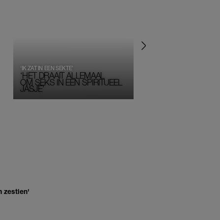
‘IK ZAT IN EEN SEKTE’
‘HET DRAAIT ALLEMAAL
OM SEKS IN EEN SPIRITUEEL 
JASJE’
 zestien'