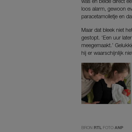
was en belde direct e
loos alarm, gewoon ev
paracetamolletje en da
Maar dat bleek niet he
gestopt. ‘Een uur late
meegemaakt.’ Gelukkig
hij er waarschijnlijk nie
BRON
RTL
FOTO
ANP