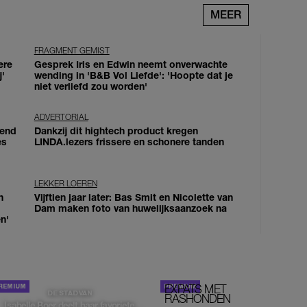
MEER
FRAGMENT GEMIST
ere
Gesprek Iris en Edwin neemt onverwachte
j'
wending in 'B&B Vol Liefde': 'Hoopte dat je
niet verliefd zou worden'
ADVERTORIAL
iend
Dankzij dit hightech product kregen
es
LINDA.lezers frissere en schonere tanden
LEKKER LOEREN
n
Vijftien jaar later: Bas Smit en Nicolette van
Dam maken foto van huwelijksaanzoek na
n'
EXPATS MET
STOM!
DE STAD VAN
RASHONDEN
Isabelle Boer deelt haar favoriete