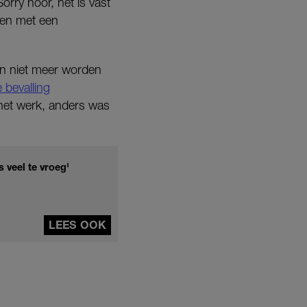
orry hoor, het is vast
den met een
kon niet meer worden
e bevalling
het werk, anders was
 veel te vroeg'
LEES OOK