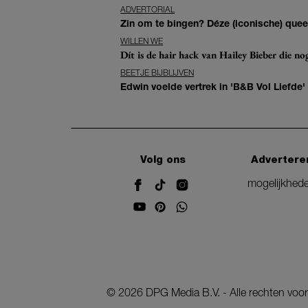
ADVERTORIAL
Zin om te bingen? Déze (iconische) queer 
WILLEN WE
Dít is de hair hack van Hailey Bieber die n
BEETJE BIJBLIJVEN
Edwin voelde vertrek in 'B&B Vol Liefde'
Volg ons
Advertere
mogelijkhed
©
2026
DPG Media B.V. - Alle rechten vo