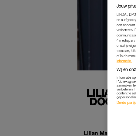
Jouw priva
LINDA., DPG
en surfgedra
een account 
verbeteren. 
communicatie
4 mediapartn
of stel je ei
toestaan, kli
of in de men
informatie.
Wij en onz
Informatie o
Publieksgroe
aanmaken ten
LILIAN 
verbeteren. 
content te se
DOCHTER
gepersonalis
Derde partijen
Lilian Marijnissen 