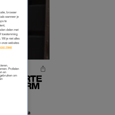
catie, browser
oals wanneer je
pps te
tent,
inden delen met
ef toestemming
Wil je niet alles
an onze websites
voor meer
cteren.
onnen. Profielen
en en
GEBOORTE
s gebruiken om
van
OS ALARM
, dochter Lara