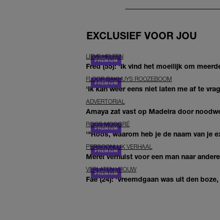
EXCLUSIEF VOOR JOU
LIEVE HELEEN
Fred (55): 'Ik vind het moeilijk om meerde
FLOOR BAKHUYS ROOZEBOOM
'Ik kan weer eens niet laten me af te vr
ADVERTORIAL
Amaya zat vast op Madeira door noodwee
ROOS MOGGRÉ
'"Roos, waarom heb je de naam van je ex 
PERSOONLIJK VERHAAL
Merel verhuist voor een man naar andere 
VERLATEN VROUW
Fae (24): 'Vreemdgaan was uit den boze, d