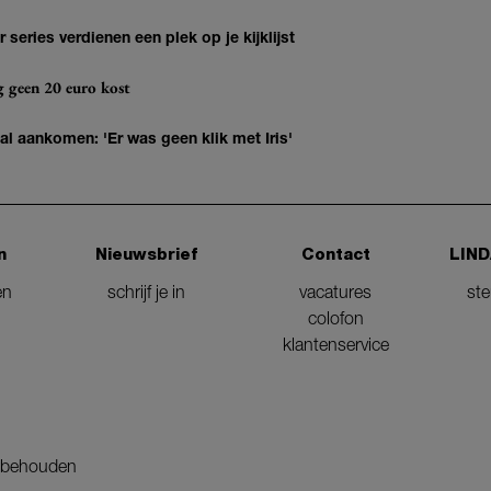
series verdienen een plek op je kijklijst
og geen 20 euro kost
 al aankomen: 'Er was geen klik met Iris'
n
Nieuwsbrief
Contact
LIND
en
schrijf je in
vacatures
st
colofon
klantenservice
orbehouden