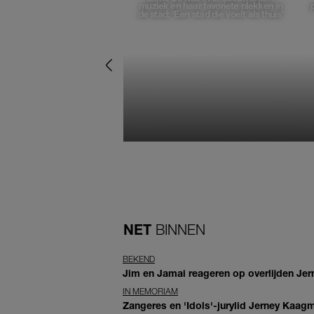
muziek en haar favoriete plekken in
de stad: 'Een stad die voelt als thuis'
NET
BINNEN
BEKEND
Jim en Jamai reageren op overlijden Jern
IN MEMORIAM
Zangeres en 'Idols'-jurylid Jerney Kaag