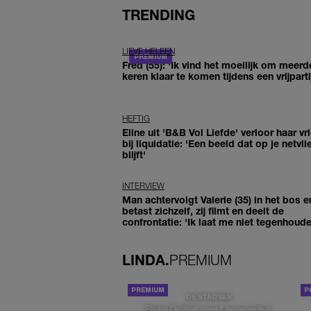
TRENDING
LIEVE HELEEN
Fred (55): 'Ik vind het moeilijk om meerd
keren klaar te komen tijdens een vrijparti
HEFTIG
Eline uit 'B&B Vol Liefde' verloor haar vr
bij liquidatie: 'Een beeld dat op je netvli
blijft'
INTERVIEW
Man achtervolgt Valerie (35) in het bos e
betast zichzelf, zij filmt en deelt de
confrontatie: 'Ik laat me niet tegenhoude
LINDA.
PREMIUM
DE STAD VAN
Elske DeWall over Leeuwarden,