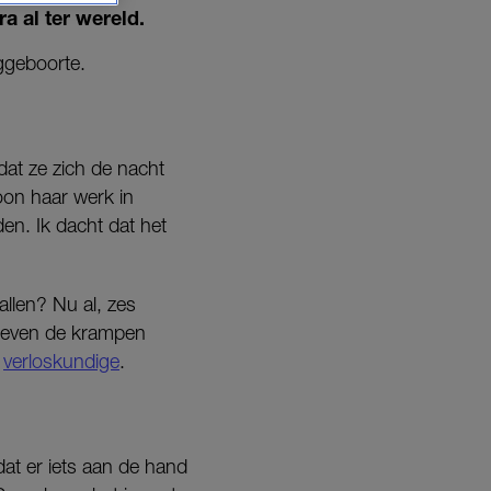
a al ter wereld.
eggeboorte.
 dat ze zich de nacht
woon haar werk in
en. Ik dacht dat het
allen? Nu al, zes
bleven de krampen
r
verloskundige
.
dat er iets aan de hand