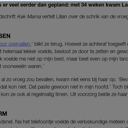
s er veel eerder dan gepland: met 34 weken kwam Lar
jdschrift
Kek Mama
vertelt Lilian over de schrik van de vro
SSEN
oor overvallen
,’ blikt ze terug. Hoewel ze achteraf toegeeft
iet helemaal lekker voelde, besloot ze door te zetten en ge
 voelde me niet op mijn best, maar beet even op mijn tand
t voorweeën waren.’
 al zo vroeg zou bevallen, kwam niet eens bij haar op. ‘Bev
dat kon niet. Dat paste gewoon niet in mijn hoofd.’ Toch 
 kon ze ook al regelmatig timen. Uit voorzorg belde ze haa
RM
dsnel. Na het telefoontje voelde de verloskundige meteen 