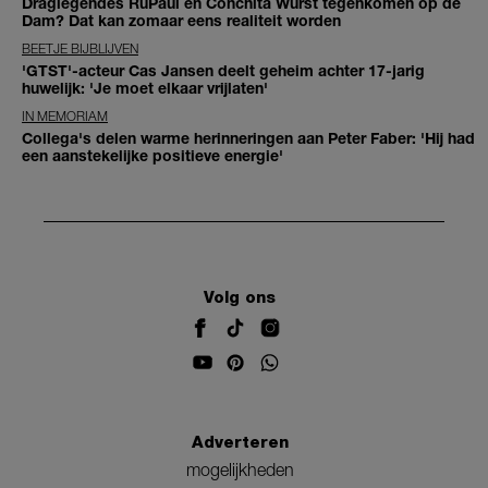
Draglegendes RuPaul en Conchita Wurst tegenkomen op de
Dam? Dat kan zomaar eens realiteit worden
BEETJE BIJBLIJVEN
'GTST'-acteur Cas Jansen deelt geheim achter 17-jarig
huwelijk: 'Je moet elkaar vrijlaten'
IN MEMORIAM
Collega's delen warme herinneringen aan Peter Faber: 'Hij had
een aanstekelijke positieve energie'
Volg ons
Adverteren
mogelijkheden