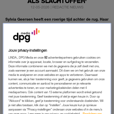
ALS SLACHTOFFER'
12-05-2026
|
REDACTIE NIEUWS
Sylvia Geersen heeft een roerige tijd achter de rug. Haar
verloofde zat een paar maanden in voorlopige
hechtenis. Daarnaast kwam haar naam meerdere keren
voor in de beruchte Epstein-files.
Het model laat nu aan
RTL Boulevard
weten dat haar naam
Jouw privacy-instellingen
daar inmiddels niet meer in te zien is.
LINDA., DPG Media en onze
92
advertentiepartners gebruiken cookies om
informatie over je apparaat, locatie, browser en surfgedrag te verzamelen.
Deze informatie combineren we met de gegevens die je zelf deelt met ons,
SYLVIA GEERSEN UIT DE EPSTEIN-FILES
zoals wanneer je een account aanmaakt. Dit doen we om het gebruik van onze
media te analyseren en onze websites en apps te verbeteren. Daarnaast
Aan de nieuwssite vertelt ze: “Ze hebben mij uit de
Epstein-
kunnen we, als je hier toestemming voor geeft, je gegevens gebruiken om onze
files
gehaald. Dat hebben ze gedaan omdat ze mij zien als
content, communicatie en aanbod te personaliseren en je relevante
advertenties te tonen, en voor marketingdoeleinden delen met 4
slachtoffer.” Ondertussen is Sylvia bewijs aan het verzamelen
mediapartners. Ook content van 13 externe platformen wordt enkel getoond
voor een schadevergoeding. Ze moet aantonen dat ze Jeffrey
met jouw toestemming. Geef toestemming of stel je eigen keuze in. Door op
"Akkoord" te klikken, geef je toestemming voor onderstaande doeleinden. Wil
Epstein ontmoet heeft, via wie dat liep en wat ze heeft
je niet alles toestaan, klik dan op “Instellen”. Jouw keuze kun je opnieuw
meegemaakt met hem. “Zelfs dat ik mijn borsten heb laten
aanpassen via “Privacy-instellingen” onderaan onze websites of in de menu’s
van onze apps. Lees meer in ons privacy- en cookiebeleid.
Raadpleeg ons