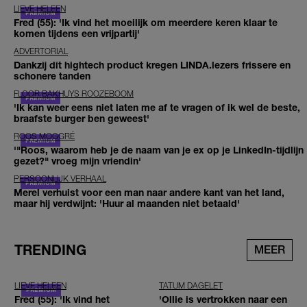
LIEVE HELEEN
Fred (55): 'Ik vind het moeilijk om meerdere keren klaar te
komen tijdens een vrijpartij'
ADVERTORIAL
Dankzij dit hightech product kregen LINDA.lezers frissere en
schonere tanden
FLOOR BAKHUYS ROOZEBOOM
'Ik kan weer eens niet laten me af te vragen of ik wel de beste,
braafste burger ben geweest'
ROOS MOGGRÉ
'"Roos, waarom heb je de naam van je ex op je LinkedIn-tijdlijn
gezet?" vroeg mijn vriendin'
PERSOONLIJK VERHAAL
Merel verhuist voor een man naar andere kant van het land,
maar hij verdwijnt: 'Huur al maanden niet betaald'
TRENDING
MEER
LIEVE HELEEN
TATUM DAGELET
Fred (55): 'Ik vind het
'Ollie is vertrokken naar een