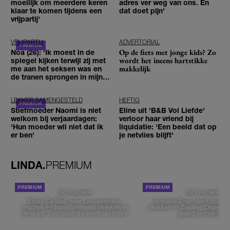
moeilijk om meerdere keren
adres ver weg van ons. En
klaar te komen tijdens een
dat doet pijn’
vrijpartij'
VRIJPARTIJ
ADVERTORIAL
Op de fiets met jonge kids? Zo
Noa (26): 'Ik moest in de
wordt het ineens hartstikke
spiegel kijken terwijl zij met
makkelijk
me aan het seksen was en
de tranen sprongen in mijn
ogen'
LEKKER SAMENGESTELD
HEFTIG
Stiefmoeder Naomi is niet
Eline uit 'B&B Vol Liefde'
welkom bij verjaardagen:
verloor haar vriend bij
'Hun moeder wil niet dat ik
liquidatie: 'Een beeld dat op
er ben'
je netvlies blijft'
LINDA.
PREMIUM
DE STAD VAN
DE STAD VAN
Elske DeWall over Leeuwarden,
Isabelle Boer deelt haar f
muziek en haar favoriete plekken in
plekken in Zwolle: 'Deze pl
de stad: 'Een stad die voelt als thuis'
graag verborgen'