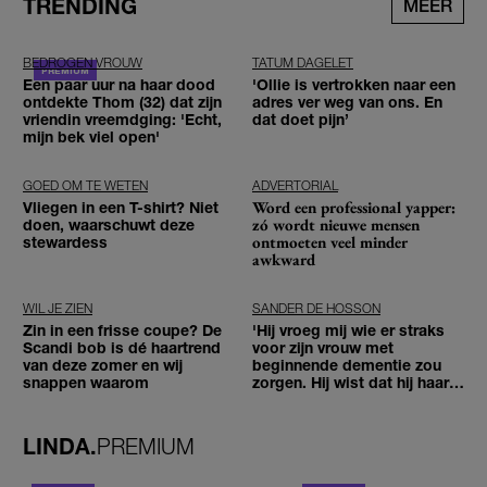
TRENDING
MEER
BEDROGEN VROUW
TATUM DAGELET
Een paar uur na haar dood
'Ollie is vertrokken naar een
ontdekte Thom (32) dat zijn
adres ver weg van ons. En
vriendin vreemdging: 'Echt,
dat doet pijn’
mijn bek viel open'
GOED OM TE WETEN
ADVERTORIAL
Word een professional yapper:
Vliegen in een T-shirt? Niet
zó wordt nieuwe mensen
doen, waarschuwt deze
ontmoeten veel minder
stewardess
awkward
WIL JE ZIEN
SANDER DE HOSSON
Zin in een frisse coupe? De
'Hij vroeg mij wie er straks
Scandi bob is dé haartrend
voor zijn vrouw met
van deze zomer en wij
beginnende dementie zou
snappen waarom
zorgen. Hij wist dat hij haar
zou moeten loslaten'
LINDA.
PREMIUM