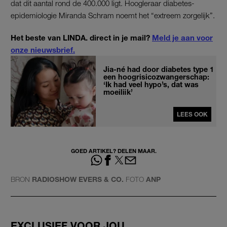
dat dit aantal rond de 400.000 ligt. Hoogleraar diabetes-
epidemiologie Miranda Schram noemt het “extreem zorgelijk”.
Het beste van LINDA. direct in je mail?
Meld je aan voor
onze nieuwsbrief.
Jia-né had door diabetes type 1
een hoogrisicozwangerschap:
‘Ik had veel hypo’s, dat was
moeilijk’
LEES OOK
GOED ARTIKEL? DELEN MAAR.
BRON
RADIOSHOW EVERS & CO.
FOTO
ANP
EXCLUSIEF VOOR JOU