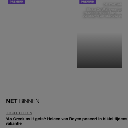
ACHTERGROND
DE STAD VAN
Elske DeWall over Leeu
muziek en haar favoriete p
de stad: 'Een stad die voelt 
NET
BINNEN
LEKKER LOEREN
'As Greek as it gets': Heleen van Royen poseert in bikini tijdens
vakantie