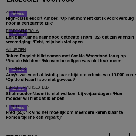
AMBER
High-class escort Amber: ‘Op het moment dat ik vooroverbuig
hoor ik een zachte klik’
BEDROGEN VROUW
Een paar uur na haar dood ontdekte Thom (32) dat zijn vriendin
vreemdging: 'Echt, mijn bek viel open'
WIL JE ZIEN
Tatum Dagelet blikt samen met Saskia Weerstand terug op
'Brutale Meiden': 'Mensen beledigen was niet leuk meer'
DE ERFENIS
Amy’s zus voert al twintig jaar strijd om erfenis van 10.000 euro:
'Op de uitvaart is ze niet geweest'
LEKKER SAMENGESTELD
Stiefmoeder Naomi is niet welkom bij verjaardagen: 'Hun
moeder wil niet dat ik er ben'
LIEVE HELEEN
Fred (55): 'Ik vind het moeilijk om meerdere keren klaar te
komen tijdens een vrijpartij'