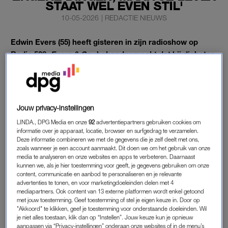
STAAT WEL EVEN STIL'
10-05-2026
|
REDACTIE NIEUWS
Edwin Evers (55) heeft gisteren in zijn radioshow op
Radio 538,
Evers & Co.
, bekendgemaakt dat hij diabetes
type 2 heeft. De radio-dj zag de diagnose niet
aankomen.
“Je leven staat wel even stil als je dat hoort.”
Jouw privacy-instellingen
LINDA., DPG Media en onze
92
advertentiepartners gebruiken cookies om
EDWIN EVERS
informatie over je apparaat, locatie, browser en surfgedrag te verzamelen.
Deze informatie combineren we met de gegevens die je zelf deelt met ons,
Edwin deelt het nieuws tijdens de radio-uitzending. “Ik dacht
zoals wanneer je een account aanmaakt. Dit doen we om het gebruik van onze
media te analyseren en onze websites en apps te verbeteren. Daarnaast
even: moet ik dit zeggen of niet. Mijn woord van de week is
kunnen we, als je hier toestemming voor geeft, je gegevens gebruiken om onze
’diabetes’, ken je dat woord?”, zegt Evers. Zijn collega’s
content, communicatie en aanbod te personaliseren en je relevante
zeggen ja. “Ik kende dat woord ook. En ik heb dus anderhalve
advertenties te tonen, en voor marketingdoeleinden delen met 4
mediapartners. Ook content van 13 externe platformen wordt enkel getoond
week geleden gehoord dat ik dat heb.”
met jouw toestemming. Geef toestemming of stel je eigen keuze in. Door op
"Akkoord" te klikken, geef je toestemming voor onderstaande doeleinden. Wil
Hij gaat er vanuit
diabetes type 2
te hebben. “Het was wel
je niet alles toestaan, klik dan op “Instellen”. Jouw keuze kun je opnieuw
aanpassen via “Privacy-instellingen” onderaan onze websites of in de menu’s