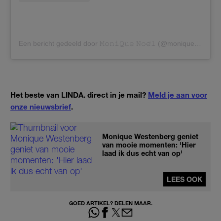
Een bericht gedeeld door 𝙼𝚘𝚗𝚒𝚀𝚞𝚎 𝙽𝚘𝚎̈𝚕 (@moniquenoell)
Het beste van LINDA. direct in je mail?
Meld je aan voor
onze nieuwsbrief
.
Monique Westenberg geniet
van mooie momenten: 'Hier
laad ik dus echt van op'
LEES OOK
GOED ARTIKEL? DELEN MAAR.