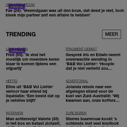
VERLATEN VROUW
Fae (24): 'Vreemdgaan was uit den boze, dat deed je niet, toch
bleek mijn partner zelf een affaire te hebben'
TRENDING
MEER
LIEVE HELEEN
FRAGMENT GEMIST
Fred (55): 'Ik vind het
Gesprek Iris en Edwin neemt
moeilijk om meerdere keren
onverwachte wending in
klaar te komen tijdens een
'B&B Vol Liefde': 'Hoopte
vrijpartij'
dat je niet verliefd zou
worden'
HEFTIG
ADVERTORIAL
Eline uit 'B&B Vol Liefde'
Jolanda reisde naar een
verloor haar vriend bij
afgelegen eiland voor de
liquidatie: 'Een beeld dat op
kust van Zuid-Australië: 'Wij
je netvlies blijft'
kwamen aan, onze koffers
niet'
INTERVIEW
ZURE BUREN
Man achtervolgt Valerie (35)
Sterres buurvrouw kookt 's
in het bos en betast zichzelf,
ochtends met veel knoflook