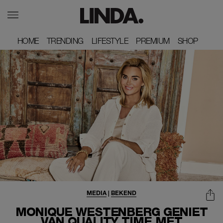
HOME
HOME
TRENDING
TRENDING
LIFESTYLE
LIFESTYLE
PREMIUM
PREMIUM
SHOP
SHOP
MEDIA
|
BEKEND
MONIQUE WESTENBERG GENIET
VAN QUALITY TIME MET