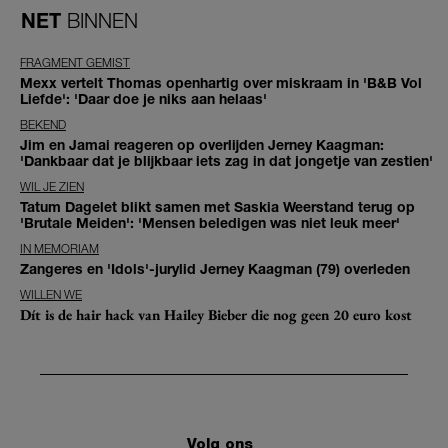
NET
BINNEN
FRAGMENT GEMIST
Mexx vertelt Thomas openhartig over miskraam in 'B&B Vol
Liefde': 'Daar doe je niks aan helaas'
BEKEND
Jim en Jamai reageren op overlijden Jerney Kaagman:
'Dankbaar dat je blijkbaar iets zag in dat jongetje van zestien'
WIL JE ZIEN
Tatum Dagelet blikt samen met Saskia Weerstand terug op
'Brutale Meiden': 'Mensen beledigen was niet leuk meer'
IN MEMORIAM
Zangeres en 'Idols'-jurylid Jerney Kaagman (79) overleden
WILLEN WE
Dít is de hair hack van Hailey Bieber die nog geen 20 euro kost
Volg ons