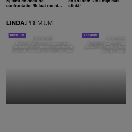
zij filmt en deelt de
en kruiden: 'Ook mijn huis
confrontatie: 'Ik laat me niet
stinkt'
tegenhouden'
LINDA.
PREMIUM
DE STAD VAN
DE STAD VAN
Elske DeWall over Leeuwarden,
Isabelle Boer deelt haar f
muziek en haar favoriete plekken in
plekken in Zwolle: 'Deze pl
de stad: 'Een stad die voelt als thuis'
graag verborgen'