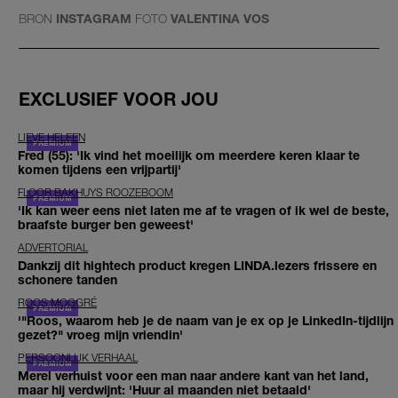
BRON
INSTAGRAM
FOTO
VALENTINA VOS
EXCLUSIEF VOOR JOU
LIEVE HELEEN
Fred (55): 'Ik vind het moeilijk om meerdere keren klaar te
komen tijdens een vrijpartij'
FLOOR BAKHUYS ROOZEBOOM
'Ik kan weer eens niet laten me af te vragen of ik wel de beste,
braafste burger ben geweest'
ADVERTORIAL
Dankzij dit hightech product kregen LINDA.lezers frissere en
schonere tanden
ROOS MOGGRÉ
'"Roos, waarom heb je de naam van je ex op je LinkedIn-tijdlijn
gezet?" vroeg mijn vriendin'
PERSOONLIJK VERHAAL
Merel verhuist voor een man naar andere kant van het land,
maar hij verdwijnt: 'Huur al maanden niet betaald'