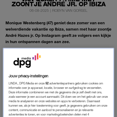
ZOONTJE ANDRÉ JR. OP IBIZA
06-08-2025
|
ROBYN VAN GORSEL
Monique Westenberg (47) geniet deze zomer van een
welverdiende vakantie op Ibiza, samen met haar zoontje
André Hazes jr. Op Instagram geeft ze volgers een kijkje
in hun ontspannen dagen aan zee.
En daar hoort een ritje op de banaan ook bij.
MONIQUE WESTENBERG IS OP
VAKANTIE
Jouw privacy-instellingen
In een fotoreeks is te zien hoe de twee een dag op het water
LINDA., DPG Media en onze
92
advertentiepartners gebruiken cookies om
informatie over je apparaat, locatie, browser en surfgedrag te verzamelen.
doorbrengen. Terwijl André jr. enthousiast het water induikt met
Deze informatie combineren we met de gegevens die je zelf deelt met ons,
leeftijdsgenootjes, geniet Monique met vriendinnen op een
zoals wanneer je een account aanmaakt. Dit doen we om het gebruik van onze
boot van de zon. Ook deelt ze een groepsfoto genomen voor
media te analyseren en onze websites en apps te verbeteren. Daarnaast
kunnen we, als je hier toestemming voor geeft, je gegevens gebruiken om onze
de haven van Ibiza, met de oude stad op de achtergrond.
content, communicatie en aanbod te personaliseren en je relevante
‘Dagje op het water’,
schrijft
ze erbij.
advertenties te tonen, en voor marketingdoeleinden delen met 4