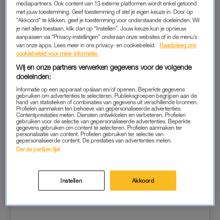
mediapartners. Ook content van 13 externe platformen wordt enkel getoond
met jouw toestemming. Geef toestemming of stel je eigen keuze in. Door op
De ontspannen setting staat in schril contrast met de recente
"Akkoord" te klikken, geef je toestemming voor onderstaande doeleinden. Wil
ontwikkelingen in haar liefdesleven. Tijdens een reis door
je niet alles toestaan, klik dan op “Instellen”. Jouw keuze kun je opnieuw
aanpassen via “Privacy-instellingen” onderaan onze websites of in de menu’s
Amerika in april maakten Monique en André Hazes bekend
van onze apps. Lees meer in ons privacy- en cookiebeleid.
Raadpleeg ons
dat ze
opnieuw uit elkaar zijn
. Voor de buitenwereld leek het al
cookiebeleid voor meer informatie.
geen verrassing meer, maar deze keer voelt het toch
Wij en onze partners verwerken gegevens voor de volgende
definitiever dan ooit.
doeleinden:
Informatie op een apparaat opslaan en/of openen. Beperkte gegevens
gebruiken om advertenties te selecteren. Publieksgroepen begrijpen aan de
hand van statistieken of combinaties van gegevens uit verschillende bronnen.
ANDRE HAZES
Profielen aanmaken ten behoeve van gepersonaliseerde advertenties.
Contentprestaties meten. Diensten ontwikkelen en verbeteren. Profielen
André is namelijk inmiddels dolgelukkig met zijn nieuwe
gebruiken voor de selectie van gepersonaliseerde advertenties. Beperkte
gegevens gebruiken om content te selecteren. Profielen aanmaken ter
vriendin
Noa Braaf,
met wie hij ook al twee keer op vakantie is
personalisatie van content. Profielen gebruiken ter selectie van
gepersonaliseerde content. De prestaties van advertenties meten.
geweest. Noa is geen onbekende van de volkszanger. Haar
Derde partijen lijst
vader, Denny Braaf, deed ooit mee aan
Boed Zweet en
Tranen
, waarbij hij het tot de halve finales schopte.
Instellen
Akkoord