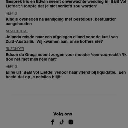
Gesprek Iris en Edwin neemt onverwachte wending in 'B&B Vol
Liefde': 'Hoopte dat je niet verliefd zou worden'
HEFTIG
Kindje overleden na aanrijding met bestelbus, bestuurder
aangehouden
ADVERTORIAL
Jolanda reisde naar een afgelegen eiland voor de kust van
Zuid-Australië: 'Wij kwamen aan, onze koffers niet'
BIJZONDER
Edson da Graça noemt zorgen voor moeder 'een voorrecht': 'Ik
doe het met mijn hele hart'
HEFTIG
Eline uit 'B&B Vol Liefde' verloor haar vriend bij liquidatie: 'Een
beeld dat op je netvlies blijft'
Volg ons