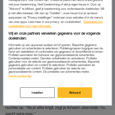
mediapartners. Ook content van 13 externe platformen wordt enkel getoond
daar.”
met jouw toestemming. Geef toestemming of stel je eigen keuze in. Door op
"Akkoord" te klikken, geef je toestemming voor onderstaande doeleinden. Wil
je niet alles toestaan, klik dan op “Instellen”. Jouw keuze kun je opnieuw
Kaj probeert de boel in het gesprek nog luchtig te houden,
aanpassen via “Privacy-instellingen” onderaan onze websites of in de menu’s
maar ziet al snel dat er meer speelt. “Ik wil even niet janken”,
van onze apps. Lees meer in ons privacy- en cookiebeleid.
Raadpleeg ons
cookiebeleid voor meer informatie.
zegt Monica geëmotioneerd, “maar het was gewoon heel
Wij en onze partners verwerken gegevens voor de volgende
veel.”
doeleinden:
Informatie op een apparaat opslaan en/of openen. Beperkte gegevens
gebruiken om advertenties te selecteren. Publieksgroepen begrijpen aan de
SCHULDGEVOEL
hand van statistieken of combinaties van gegevens uit verschillende bronnen.
Profielen aanmaken ten behoeve van gepersonaliseerde advertenties.
De grootste knoop in haar maag? Het gemis van haar
dochter
.
Contentprestaties meten. Diensten ontwikkelen en verbeteren. Profielen
gebruiken voor de selectie van gepersonaliseerde advertenties. Beperkte
“De schuld die ik voelde omdat ik er zo lang niet was, was
gegevens gebruiken om content te selecteren. Profielen aanmaken ter
personalisatie van content. Profielen gebruiken ter selectie van
groter dan dat ik er van kon genieten”, zegt ze. “Dan ben ik
gepersonaliseerde content. De prestaties van advertenties meten.
Derde partijen lijst
even niet de moeder die ik wil zijn.”
En doordat ze haar laptop én iPad was vergeten en er in haar
Instellen
Akkoord
kamer geen tv stond, bleef er één ding over: nadenken. “Dan
krijg je ineens zó veel tijd om stil te staan bij alles.” Kaj merkt
nuchter op: “Als je stilte krijgt, zegt je lichaam uiteindelijk: ho,
wacht eens even.”