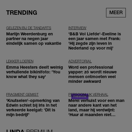
TRENDING
MEER
GELEZEN BIJ DE TANDARTS
INTERVIEW
Marlijn Weerdenburg en
'B&B Vol Liefde'-Eveline is
partner na negen jaar
een jaar samen met Frank:
eindelijk samen op vakantie
'Hij zegde zijn leven in
Nederland op voor mij'
LEKKER LOEREN
ADVERTORIAL
Emma Heesters deelt weinig
Word een professional
verhullende bikinifoto: 'You
yapper: zó wordt nieuwe
know what they say'
mensen ontmoeten veel
minder awkward
FRAGMENT GEMIST
PERSOONLIJK VERHAAL
'Knutselen'-opmerking van
Merel verhuist voor een man
Edwin schiet bij Iris in het
naar andere kant van het
verkeerde keelgat: 'Dit is
land, maar hij verdwijnt:
mijn bedrijf'
'Huur al maanden niet
betaald'
LINDA.
PREMIUM