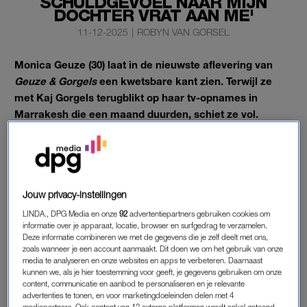
SCHULDGEVOEL NAAR MIJN
DOCHTER VRAT AAN ME'
11-12-2025
|
ROBYN VAN GORSEL
Monica Geuze (30) laat in de nieuwste aflevering van
Geuze & Gorgels
een kwetsbare kant zien. Terwijl ze
met Kaj Gorgels terugblikt op haar tv-opnames in
Marrakesh die een maand duurden, schiet ze vol.
De combinatie van keihard werken, haar drukke agenda én
het gemis van dochter Zara-Lizzy is haar simpelweg even te
veel.
Jouw privacy-instellingen
LINDA., DPG Media en onze
92
advertentiepartners gebruiken cookies om
MONICA GEUZE
informatie over je apparaat, locatie, browser en surfgedrag te verzamelen.
Monica vertelt in de podcast dat de voorbereiding op haar rol
Deze informatie combineren we met de gegevens die je zelf deelt met ons,
zoals wanneer je een account aanmaakt. Dit doen we om het gebruik van onze
als presentatrice in
De Bachelorette
meteen al slopend was.
media te analyseren en onze websites en apps te verbeteren. Daarnaast
“Omdat je een maand weggaat, moet je daarvoor letterlijk
kunnen we, als je hier toestemming voor geeft, je gegevens gebruiken om onze
content, communicatie en aanbod te personaliseren en je relevante
alles afronden. Ik merkte dat ik op was.” Ook ter plekke
advertenties te tonen, en voor marketingdoeleinden delen met 4
voelde ze de druk: “Het was lang. Ik had het even zwaar