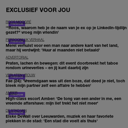
EXCLUSIEF VOOR JOU
ROOS MOGGRÉ
'"Roos, waarom heb je de naam van je ex op je LinkedIn-tijdlijn
gezet?" vroeg mijn vriendin'
PERSOONLIJK VERHAAL
Merel verhuist voor een man naar andere kant van het land,
maar hij verdwijnt: 'Huur al maanden niet betaald'
ADVERTORIAL
Praten, lachen én bewegen: dit event doorbreekt het taboe
rondom urineverlies – en jij kunt daarbij zijn
VERLATEN VROUW
Fae (24): 'Vreemdgaan was uit den boze, dat deed je niet, toch
bleek mijn partner zelf een affaire te hebben'
AMBER
High-class escort Amber: 'De tong van een ander in me, een
vreemde aftershave: mijn lief trekt het niet meer'
DE STAD VAN
Elske DeWall over Leeuwarden, muziek en haar favoriete
plekken in de stad: 'Een stad die voelt als thuis'