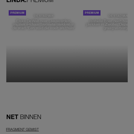
DE STAD VAN
DE STAD VAN
Elske DeWall over Leeuwarden,
Isabelle Boer deelt haar f
muziek en haar favoriete plekken in
plekken in Zwolle: 'Deze pl
de stad: 'Een stad die voelt als thuis'
graag verborgen'
NET
BINNEN
FRAGMENT GEMIST