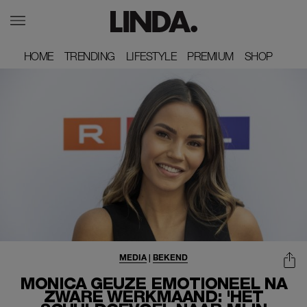
HOME
HOME
TRENDING
TRENDING
LIFESTYLE
LIFESTYLE
PREMIUM
PREMIUM
SHOP
SHOP
MEDIA
|
BEKEND
MONICA GEUZE EMOTIONEEL NA
ZWARE WERKMAAND: 'HET