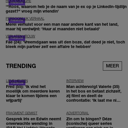
ROOS MOGGRÉ
'"Roos, waarom heb je de naam van je ex op je LinkedIn-tijdlijn
gezet?" vroeg mijn vriendin'
PERSOONLIJK VERHAAL
Merel verhuist voor een man naar andere kant van het land,
maar hij verdwijnt: 'Huur al maanden niet betaald'
VERLATEN VROUW
Fae (24): 'Vreemdgaan was uit den boze, dat deed je niet, toch
bleek mijn partner zelf een affaire te hebben'
TRENDING
MEER
LIEVE HELEEN
INTERVIEW
Fred (55): 'Ik vind het
Man achtervolgt Valerie (35)
moeilijk om meerdere keren
in het bos en betast zichzelf,
klaar te komen tijdens een
zij filmt en deelt de
vrijpartij'
confrontatie: 'Ik laat me niet
tegenhouden'
FRAGMENT GEMIST
ADVERTORIAL
Gesprek Iris en Edwin neemt
Zin om te bingen? Déze
onverwachte wending in
(iconische) queer series
'B&B Vol Liefde': 'Hoopte
verdienen een plek op je