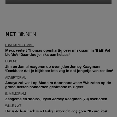
NET
BINNEN
FRAGMENT GEMIST
Mexx vertelt Thomas openhartig over miskraam in 'B&B Vol
Liefde': 'Daar doe je niks aan helaas'
BEKEND
Jim en Jamai reageren op overlijden Jerney Kaagman:
'Dankbaar dat je blijkbaar iets zag in dat jongetje van zestien'
ADVERTORIAL
Amaya zat vast op Madeira door noodweer: 'We zaten op de
grond tussen honderden gestrande reizigers'
IN MEMORIAM
Zangeres en 'Idols'-jurylid Jerney Kaagman (79) overleden
WILLEN WE
Dít is de hair hack van Hailey Bieber die nog geen 20 euro kost