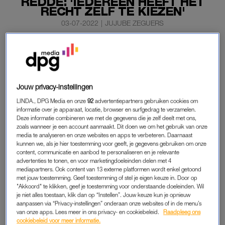
REDDE: 'IEDEREEN HEEFT HET
RECHT ZELF TE KIEZEN'
03-07-2022
|
JUJUBE ZEGUERS
Halsey heeft in het verleden drie miskramen gehad. In
een geval moest de zangeres zelf de zwangerschap
afbreken, omdat ze het anders mogelijk niet zou
overleven, zo onthult Halsey in een essay dat ze schreef
Jouw privacy-instellingen
voor ‘Vogue’.
LINDA., DPG Media en onze
92
advertentiepartners gebruiken cookies om
informatie over je apparaat, locatie, browser en surfgedrag te verzamelen.
De Amerikaanse schreef haar ervaringen op vanwege
de
Deze informatie combineren we met de gegevens die je zelf deelt met ons,
veelbesproken uitspraak van het Amerikaanse
zoals wanneer je een account aanmaakt. Dit doen we om het gebruik van onze
media te analyseren en onze websites en apps te verbeteren. Daarnaast
Hooggerechtshof over de zaak Roe versus Wade
.
kunnen we, als je hier toestemming voor geeft, je gegevens gebruiken om onze
content, communicatie en aanbod te personaliseren en je relevante
advertenties te tonen, en voor marketingdoeleinden delen met 4
mediapartners. Ook content van 13 externe platformen wordt enkel getoond
HALSEY
met jouw toestemming. Geef toestemming of stel je eigen keuze in. Door op
‘Ik heb drie keer een miskraam gehad vóór mijn 24e
"Akkoord" te klikken, geef je toestemming voor onderstaande doeleinden. Wil
je niet alles toestaan, klik dan op “Instellen”. Jouw keuze kun je opnieuw
verjaardag. Het was een soort wrede ironie dat ik wel
aanpassen via “Privacy-instellingen” onderaan onze websites of in de menu’s
makkelijk zwanger kon worden, maar de zwangerschap niet
van onze apps. Lees meer in ons privacy- en cookiebeleid.
Raadpleeg ons
cookiebeleid voor meer informatie.
kon volbrengen’, schrijft Halsey. Ze koos voor een abortus