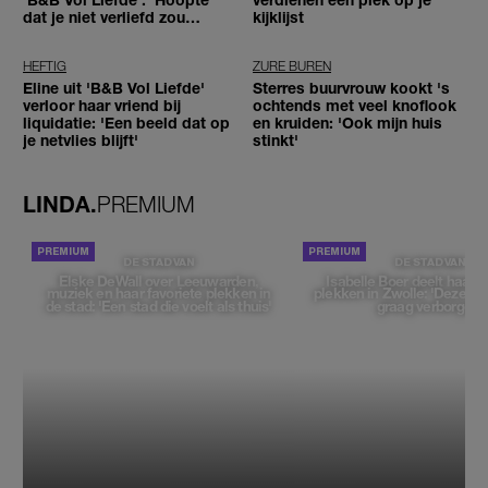
dat je niet verliefd zou
kijklijst
worden'
HEFTIG
ZURE BUREN
Eline uit 'B&B Vol Liefde'
Sterres buurvrouw kookt 's
verloor haar vriend bij
ochtends met veel knoflook
liquidatie: 'Een beeld dat op
en kruiden: 'Ook mijn huis
je netvlies blijft'
stinkt'
LINDA.
PREMIUM
DE STAD VAN
DE STAD VAN
Elske DeWall over Leeuwarden,
Isabelle Boer deelt haar f
muziek en haar favoriete plekken in
plekken in Zwolle: 'Deze pl
de stad: 'Een stad die voelt als thuis'
graag verborgen'