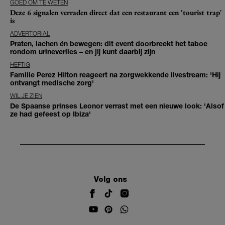
GOED OM TE WETEN
Deze 6 signalen verraden direct dat een restaurant een 'tourist trap'
is
ADVERTORIAL
Praten, lachen én bewegen: dit event doorbreekt het taboe
rondom urineverlies – en jij kunt daarbij zijn
HEFTIG
Familie Perez Hilton reageert na zorgwekkende livestream: 'Hij
ontvangt medische zorg'
WIL JE ZIEN
De Spaanse prinses Leonor verrast met een nieuwe look: 'Alsof
ze had gefeest op Ibiza'
Volg ons