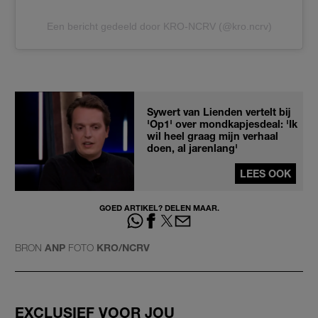
Een bericht gedeeld door KRO-NCRV (@kro.ncrv)
Sywert van Lienden vertelt bij
'Op1' over mondkapjesdeal: 'Ik
wil heel graag mijn verhaal
doen, al jarenlang'
LEES OOK
GOED ARTIKEL? DELEN MAAR.
BRON
ANP
FOTO
KRO/NCRV
EXCLUSIEF VOOR JOU