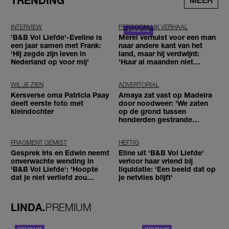
TRENDING
MEER
INTERVIEW
PERSOONLIJK VERHAAL
'B&B Vol Liefde'-Eveline is
Merel verhuist voor een man
een jaar samen met Frank:
naar andere kant van het
'Hij zegde zijn leven in
land, maar hij verdwijnt:
Nederland op voor mij'
'Huur al maanden niet
betaald'
WIL JE ZIEN
ADVERTORIAL
Kersverse oma Patricia Paay
Amaya zat vast op Madeira
deelt eerste foto met
door noodweer: 'We zaten
kleindochter
op de grond tussen
honderden gestrande
reizigers'
FRAGMENT GEMIST
HEFTIG
Gesprek Iris en Edwin neemt
Eline uit 'B&B Vol Liefde'
onverwachte wending in
verloor haar vriend bij
'B&B Vol Liefde': 'Hoopte
liquidatie: 'Een beeld dat op
dat je niet verliefd zou
je netvlies blijft'
worden'
LINDA.
PREMIUM