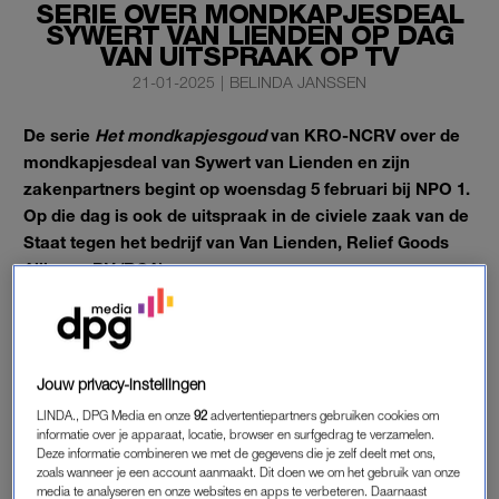
SERIE OVER MONDKAPJESDEAL
SYWERT VAN LIENDEN OP DAG
VAN UITSPRAAK OP TV
21-01-2025
|
BELINDA JANSSEN
De serie
Het mondkapjesgoud
van KRO-NCRV over de
mondkapjesdeal van Sywert van Lienden en zijn
zakenpartners begint op woensdag 5 februari bij NPO 1.
Op die dag is ook de uitspraak in de civiele zaak van de
Staat tegen het bedrijf van Van Lienden, Relief Goods
Alliance BV (RGA).
Het mondkapjesgoud
, zoals de serie heet, bestaat uit vier
delen, meldt de omroep.
Jouw privacy-instellingen
HET MONDKAPJESGOUD
LINDA., DPG Media en onze
92
advertentiepartners gebruiken cookies om
informatie over je apparaat, locatie, browser en surfgedrag te verzamelen.
De serie
Het mondkapjesgoud
is gemaakt op basis van onder
Deze informatie combineren we met de gegevens die je zelf deelt met ons,
meer geluidsfragmenten van gesprekken tussen het trio Van
zoals wanneer je een account aanmaakt. Dit doen we om het gebruik van onze
media te analyseren en onze websites en apps te verbeteren. Daarnaast
Lienden, Camille van Gestel en Bernd Damme en