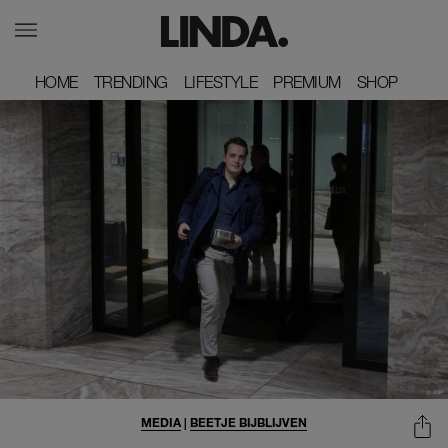
HOME
HOME
TRENDING
TRENDING
LIFESTYLE
LIFESTYLE
PREMIUM
PREMIUM
SHOP
SHOP
MEDIA
|
BEETJE BIJBLIJVEN