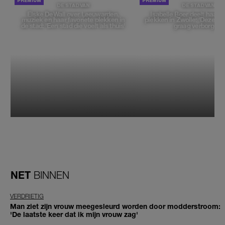
DE STAD VAN
DE STAD VAN
Elske DeWall over Leeuwarden,
Isabelle Boer deelt haar f
muziek en haar favoriete plekken in
plekken in Zwolle: 'Deze pl
de stad: 'Een stad die voelt als thuis'
graag verborgen'
NET
BINNEN
VERDRIETIG
Man ziet zijn vrouw meegesleurd worden door modderstroom:
'De laatste keer dat ik mijn vrouw zag'