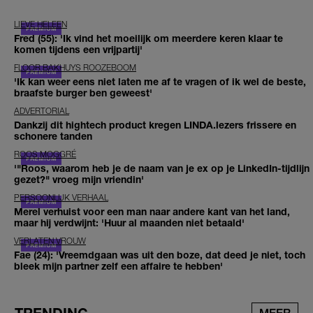
LIEVE HELEEN
Fred (55): 'Ik vind het moeilijk om meerdere keren klaar te
komen tijdens een vrijpartij'
FLOOR BAKHUYS ROOZEBOOM
'Ik kan weer eens niet laten me af te vragen of ik wel de beste,
braafste burger ben geweest'
ADVERTORIAL
Dankzij dit hightech product kregen LINDA.lezers frissere en
schonere tanden
ROOS MOGGRÉ
'"Roos, waarom heb je de naam van je ex op je LinkedIn-tijdlijn
gezet?" vroeg mijn vriendin'
PERSOONLIJK VERHAAL
Merel verhuist voor een man naar andere kant van het land,
maar hij verdwijnt: 'Huur al maanden niet betaald'
VERLATEN VROUW
Fae (24): 'Vreemdgaan was uit den boze, dat deed je niet, toch
bleek mijn partner zelf een affaire te hebben'