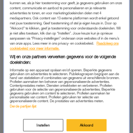
kunnen we, als je hier toestemming voor geeft, je gegevens gebruiken om onze
topambtenaren. Daarnaast zijn ook chatberichten en
content, communicatie en aanbod te personaliseren en je relevante
advertenties te tonen, en voor marketingdoeleinden delen met 4
vertrouwelijke documenten gebruikt voor de reconstructie van
mediapartners. Ook content van 13 externe platformen wordt enkel getoond
de controversiële deal.
met jouw toestemming. Geef toestemming of stel je eigen keuze in. Door op
"Akkoord" te klikken, geef je toestemming voor onderstaande doeleinden. Wil
je niet alles toestaan, klik dan op “Instellen”. Jouw keuze kun je opnieuw
De documentaireserie is gemaakt door KRO-NCRV en
aanpassen via “Privacy-instellingen” onderaan onze websites of in de menu’s
productiehuis NewBe. In 2022 maakten Follow the Money en
van onze apps. Lees meer in ons privacy- en cookiebeleid.
Raadpleeg ons
NewBe bekend aan een serie te werken over de
cookiebeleid voor meer informatie.
mondkapjesdeal die in 2023 zou verschijnen bij KRO-NCRV.
Wij en onze partners verwerken gegevens voor de volgende
doeleinden:
De omroep laat nu weten dat de serie is geïnitieerd door
Follow the Money en New Be. Maar dat het onderzoek
Informatie op een apparaat opslaan en/of openen. Beperkte gegevens
gebruiken om advertenties te selecteren. Publieksgroepen begrijpen aan de
uiteindelijk is uitgevoerd door onderzoeksjournalisten van de
hand van statistieken of combinaties van gegevens uit verschillende bronnen.
Profielen aanmaken ten behoeve van gepersonaliseerde advertenties.
omroep. Follow the Money en Jan-Hein Strop, die samen met
Contentprestaties meten. Diensten ontwikkelen en verbeteren. Profielen
gebruiken voor de selectie van gepersonaliseerde advertenties. Beperkte
Stefan Vermeulen het boek Sywerts Miljoenen schreef en
gegevens gebruiken om content te selecteren. Profielen aanmaken ter
personalisatie van content. Profielen gebruiken ter selectie van
nauw betrokken zou zijn bij de serie, zijn niet meer verbonden
gepersonaliseerde content. De prestaties van advertenties meten.
aan de documentaire.
Derde partijen lijst
DEAL MET DE OVERHEID
Instellen
Akkoord