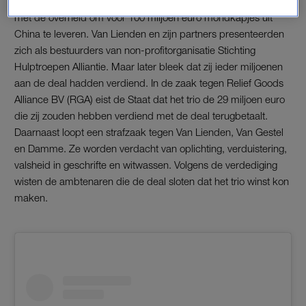
In 2020 sloten Van Lienden, Van Gestel en Damme een deal
met de overheid om voor 100 miljoen euro mondkapjes uit
China te leveren. Van Lienden en zijn partners presenteerden
zich als bestuurders van non-profitorganisatie Stichting
Hulptroepen Alliantie. Maar later bleek dat zij ieder miljoenen
aan de deal hadden verdiend. In de zaak tegen Relief Goods
Alliance BV (RGA) eist de Staat dat het trio de 29 miljoen euro
die zij zouden hebben verdiend met de deal terugbetaalt.
Daarnaast loopt een strafzaak tegen Van Lienden, Van Gestel
en Damme. Ze worden verdacht van oplichting, verduistering,
valsheid in geschrifte en witwassen. Volgens de verdediging
wisten de ambtenaren die de deal sloten dat het trio winst kon
maken.