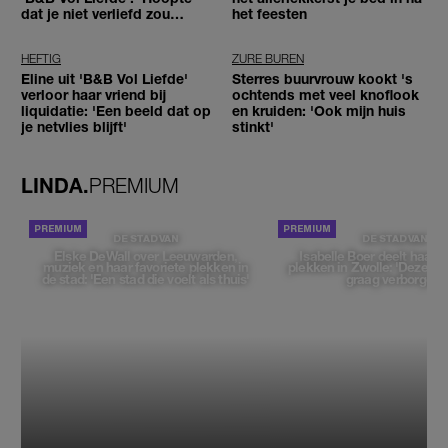
dat je niet verliefd zou
het feesten
worden'
HEFTIG
ZURE BUREN
Eline uit 'B&B Vol Liefde'
Sterres buurvrouw kookt 's
verloor haar vriend bij
ochtends met veel knoflook
liquidatie: 'Een beeld dat op
en kruiden: 'Ook mijn huis
je netvlies blijft'
stinkt'
LINDA.
PREMIUM
DE STAD VAN
DE STAD VAN
Elske DeWall over Leeuwarden,
Isabelle Boer deelt haar f
muziek en haar favoriete plekken in
plekken in Zwolle: 'Deze pl
de stad: 'Een stad die voelt als thuis'
graag verborgen'