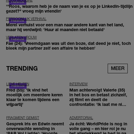
ROOS MOGGRÉ
'"Roos, waarom heb je de naam van je ex op je LinkedIn-tijdlijn
gezet?" vroeg mijn vriendin'
PERSOONLIJK VERHAAL
Merel verhuist voor een man naar andere kant van het land,
maar hij verdwijnt: 'Huur al maanden niet betaald'
VERLATEN VROUW
Fae (24): 'Vreemdgaan was uit den boze, dat deed je niet, toch
bleek mijn partner zelf een affaire te hebben'
TRENDING
MEER
LIEVE HELEEN
INTERVIEW
Fred (55): 'Ik vind het
Man achtervolgt Valerie (35)
moeilijk om meerdere keren
in het bos en betast zichzelf,
klaar te komen tijdens een
zij filmt en deelt de
vrijpartij'
confrontatie: 'Ik laat me niet
tegenhouden'
FRAGMENT GEMIST
ADVERTORIAL
Gesprek Iris en Edwin neemt
Ja écht: WorldPride is nog in
onverwachte wending in
volle gang – en hier rol je nu
'B&B Vol Liefde': 'Hoopte
het allerlekkerst je bed in na