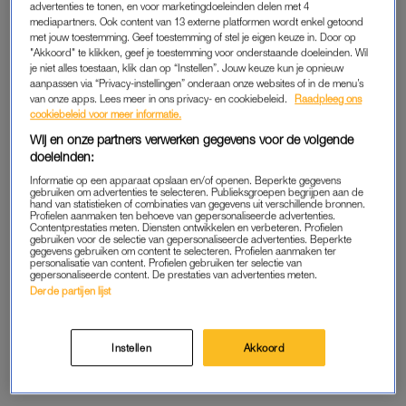
Jonckheer. “Meehuilen versterkt daarnaast de band tussen de
advertenties te tonen, en voor marketingdoeleinden delen met 4
gezinsleden.” En dat is wat onze honden ook doen. Hoe lief is
mediapartners. Ook content van 13 externe platformen wordt enkel getoond
met jouw toestemming. Geef toestemming of stel je eigen keuze in. Door op
dat.
"Akkoord" te klikken, geef je toestemming voor onderstaande doeleinden. Wil
je niet alles toestaan, klik dan op “Instellen”. Jouw keuze kun je opnieuw
Niet alleen bij sirenes gebruiken honden hun stembanden.
aanpassen via “Privacy-instellingen” onderaan onze websites of in de menu’s
van onze apps. Lees meer in ons privacy- en cookiebeleid.
Raadpleeg ons
Pianospelen, klokgelui of een ander hoog geluid kan je hond
cookiebeleid voor meer informatie.
ook in huilen doen uitbarsten. “Het is dus niet zielig als ze dit
Wij en onze partners verwerken gegevens voor de volgende
doen, wat veel mensen denken. Een huilende hond hoeft niet
doeleinden:
getroost te worden”, legt Jonckheer uit.
Informatie op een apparaat opslaan en/of openen. Beperkte gegevens
gebruiken om advertenties te selecteren. Publieksgroepen begrijpen aan de
hand van statistieken of combinaties van gegevens uit verschillende bronnen.
In sommige gevallen doen honden niet mee met dit gehuil.
Profielen aanmaken ten behoeve van gepersonaliseerde advertenties.
Contentprestaties meten. Diensten ontwikkelen en verbeteren. Profielen
“Deze honden hebben de gedragingen van hun voorvaders
gebruiken voor de selectie van gepersonaliseerde advertenties. Beperkte
gegevens gebruiken om content te selecteren. Profielen aanmaken ter
dan niet geërfd. Of ze kunnen het geluid van een sirene
personalisatie van content. Profielen gebruiken ter selectie van
onderscheiden van dat een andere hond.”
gepersonaliseerde content. De prestaties van advertenties meten.
Derde partijen lijst
HUILENDE HONDEN
Instellen
Akkoord
Om ook nog even te genieten van wat gouden keeltjes, hier
een paar filmpjes. Graag gedaan.