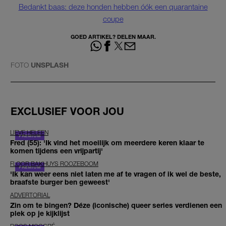
Bedankt baas: deze honden hebben óók een quarantaine
coupe
GOED ARTIKEL? DELEN MAAR.
FOTO
UNSPLASH
EXCLUSIEF VOOR JOU
LIEVE HELEEN
Fred (55): 'Ik vind het moeilijk om meerdere keren klaar te
komen tijdens een vrijpartij'
FLOOR BAKHUYS ROOZEBOOM
'Ik kan weer eens niet laten me af te vragen of ik wel de beste,
braafste burger ben geweest'
ADVERTORIAL
Zin om te bingen? Déze (iconische) queer series verdienen een
plek op je kijklijst