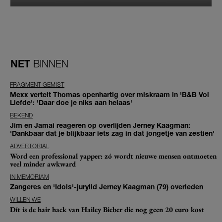
NET
BINNEN
FRAGMENT GEMIST
Mexx vertelt Thomas openhartig over miskraam in 'B&B Vol
Liefde': 'Daar doe je niks aan helaas'
BEKEND
Jim en Jamai reageren op overlijden Jerney Kaagman:
'Dankbaar dat je blijkbaar iets zag in dat jongetje van zestien'
ADVERTORIAL
Word een professional yapper: zó wordt nieuwe mensen ontmoeten
veel minder awkward
IN MEMORIAM
Zangeres en 'Idols'-jurylid Jerney Kaagman (79) overleden
WILLEN WE
Dít is de hair hack van Hailey Bieber die nog geen 20 euro kost