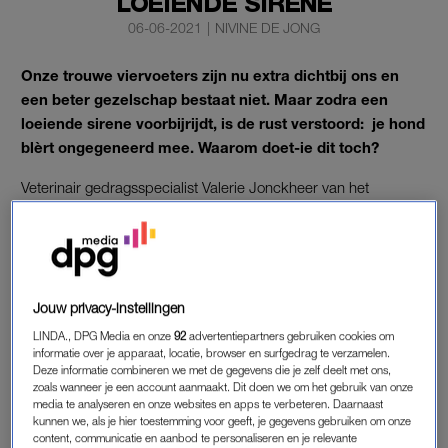
LOEIENDE SIRENE
06-06-2021
|
NIVINE DE JONG
Onze trouwe viervoeters zijn nu extra dichtbij ons en
een beter gezelschap bestaat niet. Maar zodra een
loeiende sirene voorbijrijdt, is de rust verstoord: je hond
blèrt ongegeneerd mee. Waarom doet-ie dit toch?
Veterinair gedragsspecialist Valerie Jonckheer van het
Evidensia Dierenziekenhuis Nieuwengein geeft ons het
verlossende antwoord.
LOEIENDE SIRENE
Jouw privacy-instellingen
“Honden stammen af van de grijze wolf. Wolven huilen om te
LINDA., DPG Media en onze
92
advertentiepartners gebruiken cookies om
communiceren. In sommige gevallen hebben honden een
informatie over je apparaat, locatie, browser en surfgedrag te verzamelen.
Deze informatie combineren we met de gegevens die je zelf deelt met ons,
paar gedragingen nog aan de wolf te danken, zoals het huilen.
zoals wanneer je een account aanmaakt. Dit doen we om het gebruik van onze
Ze denken dat een hoge toon, zoals een sirene, een andere
media te analyseren en onze websites en apps te verbeteren. Daarnaast
kunnen we, als je hier toestemming voor geeft, je gegevens gebruiken om onze
hond is. Dan wil je hond dus eigenlijk antwoorden”, vertelt
content, communicatie en aanbod te personaliseren en je relevante