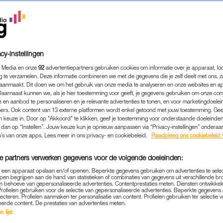
cy-instellingen
 Media en onze
92
advertentiepartners gebruiken cookies om informatie over je apparaat, lo
g te verzamelen. Deze informatie combineren we met de gegevens die je zelf deelt met ons, z
aanmaakt. Dit doen we om het gebruik van onze media te analyseren en onze websites en a
Daarnaast kunnen we, als je hier toestemming voor geeft, je gegevens gebruiken om onze con
 en aanbod te personaliseren en je relevante advertenties te tonen, en voor marketingdoele
ers. Ook content van 13 externe platformen wordt enkel getoond met jouw toestemming. Ge
gen keuze in. Door op "Akkoord" te klikken, geef je toestemming voor onderstaande doeleinden. 
k dan op “Instellen”. Jouw keuze kun je opnieuw aanpassen via “Privacy-instellingen” ondera
GELD & CARRIÈRE
|
TIKKIE TE VEEL
u’s van onze apps. Lees meer in ons privacy- en cookiebeleid.
Raadpleeg ons cookiebeleid 
G, PATAT EN EEN TIKKIE V
e partners verwerken gegevens voor de volgende doeleinden:
STE EN LAATSTE KEER DAT
p een apparaat opslaan en/of openen. Beperkte gegevens gebruiken om advertenties te sele
ORGANISEERDE'
pen begrijpen aan de hand van statistieken of combinaties van gegevens uit verschillende br
 behoeve van gepersonaliseerde advertenties. Contentprestaties meten. Diensten ontwikkel
Profielen gebruiken voor de selectie van gepersonaliseerde advertenties. Beperkte gegeven
18-11-2024
|
ROBYN VAN GORSEL
lecteren. Profielen aanmaken ter personalisatie van content. Profielen gebruiken ter selectie 
eerde content. De prestaties van advertenties meten.
 lijst
 de verjaardag van je vriendin betaald, krijg je een da