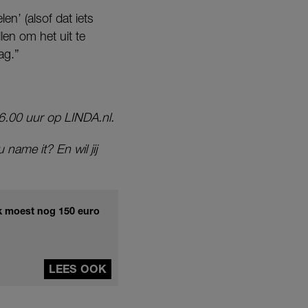
len’ (alsof dat iets
len om het uit te
ag.”
6.00 uur op LINDA.nl.
 name it? En wil jij
'Ik moest nog 150 euro
LEES OOK