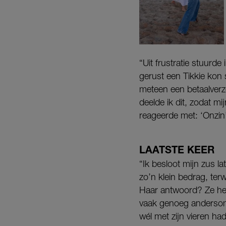
“Uit frustratie stuurd
gerust een Tikkie kon 
meteen een betaalverz
deelde ik dit, zodat m
reageerde met: ‘Onzin’
LAATSTE KEER
“Ik besloot mijn zus l
zo’n klein bedrag, ter
Haar antwoord? Ze her
vaak genoeg andersom 
wél met zijn vieren had