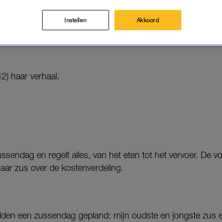
ne wijntje van vier euro. De horreur.
Instellen
Akkoord
 Te Veel
spreken we vrouwen met absurde Tikkie-ervaringe
42) haar verhaal.
ssendag en regelt alles, van het eten tot het vervoer. De v
aar zus over de kostenverdeling.
dden een zussendag gepland: mijn oudste en jongste zus 