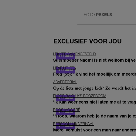
FOTO
PEXELS
EXCLUSIEF VOOR JOU
LEKKER SAMENGESTELD
Stiefmoeder Naomi is niet welkom bij ver
LIEVE HELEEN
Fred (55): 'Ik vind het moeilijk om meerde
ADVERTORIAL
Op de fiets met jonge kids? Zo wordt het in
FLOOR BAKHUYS ROOZEBOOM
'Ik kan weer eens niet laten me af te vr
ROOS MOGGRÉ
'"Roos, waarom heb je de naam van je ex 
PERSOONLIJK VERHAAL
Merel verhuist voor een man naar andere 