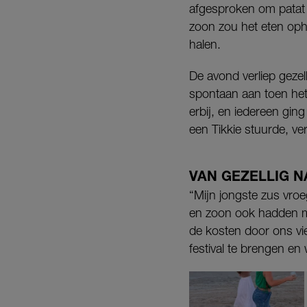
afgesproken om patat t
zoon zou het eten oph
halen.
De avond verliep gezel
spontaan aan toen het
erbij, en iedereen gin
een Tikkie stuurde, ve
VAN GEZELLIG 
“Mijn jongste zus vro
en zoon ook hadden m
de kosten door ons vi
festival te brengen en