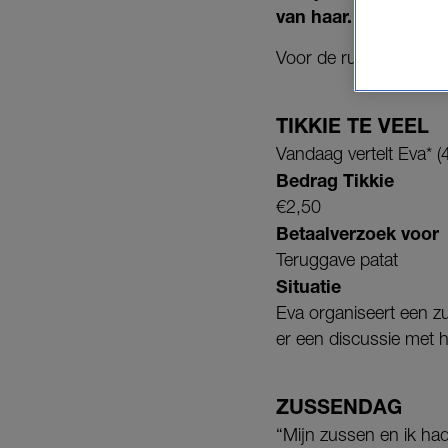
van haar. Voor dat e
Voor de rubriek
Tikkie
TIKKIE TE VEEL
Vandaag vertelt Eva* (
Bedrag Tikkie
€2,50
Betaalverzoek voor
Teruggave patat
Situatie
Eva organiseert een zu
er een discussie met h
ZUSSENDAG
“Mijn zussen en ik ha