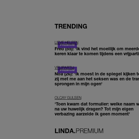
TRENDING
LIEVE HELEEN
Fred (55): 'Ik vind het moeilijk om meerd
keren klaar te komen tijdens een vrijparti
VRIJPARTIJ
Noa (26): 'Ik moest in de spiegel kijken t
zij met me aan het seksen was en de tra
sprongen in mijn ogen'
OLCAY GULSEN
'Toen kwam dat formulier: welke naam wi
na uw huwelijk dragen? Tot mijn eigen
verbazing aarzelde ik geen moment'
LINDA.
PREMIUM