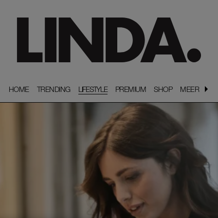
HOME
HOME
TRENDING
TRENDING
LIFESTYLE
PREMIUM
PREMIUM
SHOP
SHOP
MEER
MEER