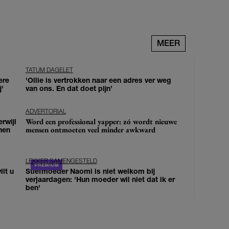
MEER
TATUM DAGELET
ere
'Ollie is vertrokken naar een adres ver weg
j'
van ons. En dat doet pijn’
ADVERTORIAL
Word een professional yapper: zó wordt nieuwe
erwijl
mensen ontmoeten veel minder awkward
nen
LEKKER SAMENGESTELD
lt u
Stiefmoeder Naomi is niet welkom bij
verjaardagen: 'Hun moeder wil niet dat ik er
ben'