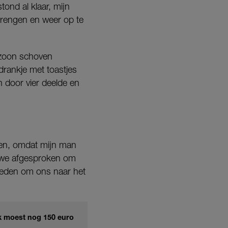
ond al klaar, mijn
brengen en weer op te
n zoon schoven
drankje met toastjes
n door vier deelde en
den, omdat mijn man
 we afgesproken om
reden om ons naar het
'Ik moest nog 150 euro