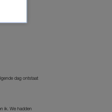
n.
olgende dag ontstaat
en ik. We hadden