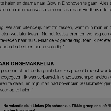
e halen en daarna naar Glow in Eindhoven te gaan. Alles st
alen en mijn man was er om ons later naar Eindhoven te 
lig. We aten uiteindelijk met z’n zessen, want mijn man e
 eten wat later kwam. Na het festival dronken we nog een 
g tevreden naar huis. Maar de volgende dag, toen ik het ete
randerde de sfeer ineens volledig.”
NAAR ONGEMAKKELIJK
eg opeens of het bedrag niet door zes gedeeld moest wor
eegegeten. Ik was verbaasd. In onze zussenapp hadden
eren te delen, en mijn man had bovendien 30 kilometer ge
 weer op te halen.”
Na vakantie sluit Liekes (29) schoonzus Tikkie-groep snel af: 
kosten toevoegen'