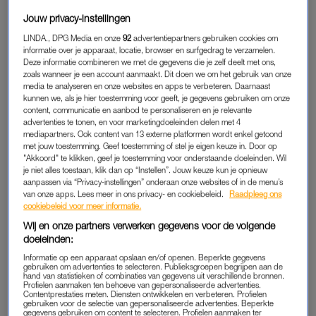
Hik(je) op de weg
Jouw privacy-instellingen
In slaap gevallen in de zon, met grote gevolgen.
LINDA., DPG Media en onze
92
advertentiepartners gebruiken cookies om
informatie over je apparaat, locatie, browser en surfgedrag te verzamelen.
Deze informatie combineren we met de gegevens die je zelf deelt met ons,
SLAPEN OP EEN ZITZAK
zoals wanneer je een account aanmaakt. Dit doen we om het gebruik van onze
media te analyseren en onze websites en apps te verbeteren. Daarnaast
“Ik was begin twintig en aan het backpacken in Zuidoost-Azië.
kunnen we, als je hier toestemming voor geeft, je gegevens gebruiken om onze
Een vriendin zou een stuk meereizen in
Cambodja
, en we
content, communicatie en aanbod te personaliseren en je relevante
kwamen samen met de nachtbus om zes uur ’s ochtends aan.
advertenties te tonen, en voor marketingdoeleinden delen met 4
mediapartners. Ook content van 13 externe platformen wordt enkel getoond
Omdat we de kamer nog niet in konden, waren we
met jouw toestemming. Geef toestemming of stel je eigen keuze in. Door op
‘genoodzaakt’ om ergens anders neer te ploffen.
"Akkoord" te klikken, geef je toestemming voor onderstaande doeleinden. Wil
je niet alles toestaan, klik dan op “Instellen”. Jouw keuze kun je opnieuw
aanpassen via “Privacy-instellingen” onderaan onze websites of in de menu’s
We vonden een plek op twee zitzakken bij een beach bar, en
van onze apps. Lees meer in ons privacy- en cookiebeleid.
Raadpleeg ons
waren kennelijk zo moe van de reis dat we vrijwel direct in
cookiebeleid voor meer informatie.
slaap vielen. En niet maar even. Urenlang lagen we daar in
Wij en onze partners verwerken gegevens voor de volgende
diepe slaap, vol in de zon. Ik vind het nog steeds bizar dat we
doeleinden:
niet wakker werden van de hitte: het was boven de dertig
Informatie op een apparaat opslaan en/of openen. Beperkte gegevens
gebruiken om advertenties te selecteren. Publieksgroepen begrijpen aan de
graden.
hand van statistieken of combinaties van gegevens uit verschillende bronnen.
Profielen aanmaken ten behoeve van gepersonaliseerde advertenties.
Contentprestaties meten. Diensten ontwikkelen en verbeteren. Profielen
Mijn ogen gingen pas weer open toen ik een hand op mijn
gebruiken voor de selectie van gepersonaliseerde advertenties. Beperkte
gegevens gebruiken om content te selecteren. Profielen aanmaken ter