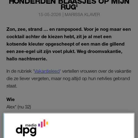
HONDERDEN BLAASJES OP MIJN
RUG'
15-05-2026
|
MARISSA KLAVER
Zon, zee, strand … en rampspoed. Voor je nog maar een
cocktail achter de kiezen hebt, zit je al met een
kotsende kleuter opgescheept of een man die gillend
een zee-egel uit zijn voet plukt. Weg droomvakantie,
hallo nachtmerrie.
In de rubriek ‘
Vakantieleed
‘ vertellen vrouwen over de vakantie
die ze liever vergeten, maar nog altijd op hun netvlies gebrand
staat.
Wie
Alex* (nu 32)
Plaats van bestemming
Cambodja