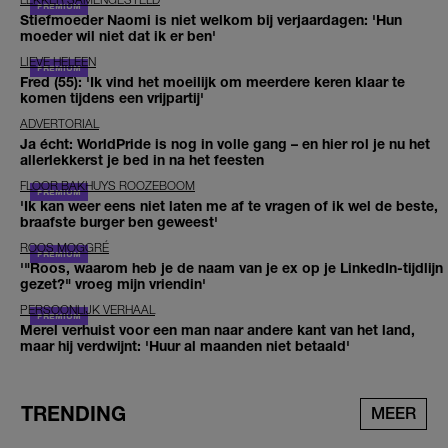
Stiefmoeder Naomi is niet welkom bij verjaardagen: 'Hun
moeder wil niet dat ik er ben'
LIEVE HELEEN
Fred (55): 'Ik vind het moeilijk om meerdere keren klaar te
komen tijdens een vrijpartij'
ADVERTORIAL
Ja écht: WorldPride is nog in volle gang – en hier rol je nu het
allerlekkerst je bed in na het feesten
FLOOR BAKHUYS ROOZEBOOM
'Ik kan weer eens niet laten me af te vragen of ik wel de beste,
braafste burger ben geweest'
ROOS MOGGRÉ
'"Roos, waarom heb je de naam van je ex op je LinkedIn-tijdlijn
gezet?" vroeg mijn vriendin'
PERSOONLIJK VERHAAL
Merel verhuist voor een man naar andere kant van het land,
maar hij verdwijnt: 'Huur al maanden niet betaald'
TRENDING
MEER