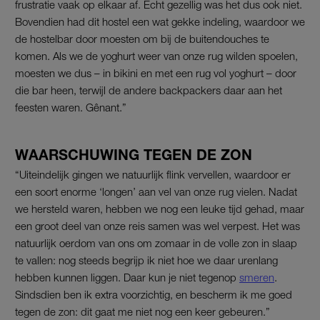
frustratie vaak op elkaar af. Echt gezellig was het dus ook niet.
Bovendien had dit hostel een wat gekke indeling, waardoor we
de hostelbar door moesten om bij de buitendouches te
komen. Als we de yoghurt weer van onze rug wilden spoelen,
moesten we dus – in bikini en met een rug vol yoghurt – door
die bar heen, terwijl de andere backpackers daar aan het
feesten waren. Gênant.”
WAARSCHUWING TEGEN DE ZON
“Uiteindelijk gingen we natuurlijk flink vervellen, waardoor er
een soort enorme ‘longen’ aan vel van onze rug vielen. Nadat
we hersteld waren, hebben we nog een leuke tijd gehad, maar
een groot deel van onze reis samen was wel verpest. Het was
natuurlijk oerdom van ons om zomaar in de volle zon in slaap
te vallen: nog steeds begrijp ik niet hoe we daar urenlang
hebben kunnen liggen. Daar kun je niet tegenop
smeren
.
Sindsdien ben ik extra voorzichtig, en bescherm ik me goed
tegen de zon: dit gaat me niet nog een keer gebeuren.”