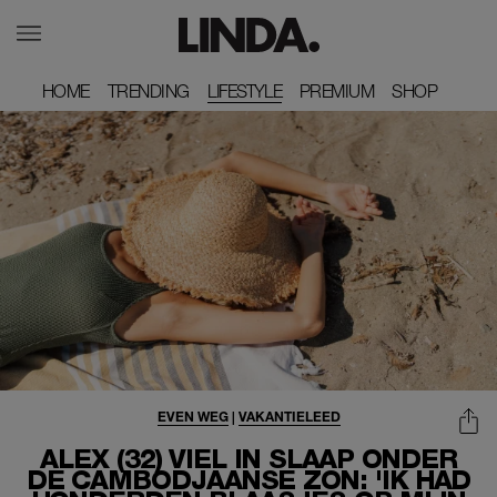
HOME
HOME
TRENDING
TRENDING
LIFESTYLE
PREMIUM
PREMIUM
SHOP
SHOP
EVEN WEG
|
VAKANTIELEED
ALEX (32) VIEL IN SLAAP ONDER
DE CAMBODJAANSE ZON: 'IK HAD