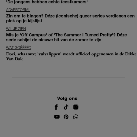
'De jongens hebben echte feestkamers'
ADVERTORIAL
Zin om te bingen? Déze (iconische) queer series verdienen een
plek op je kijklijst
WIL JE ZIEN
Mis je 'Off Campus' of 'The Summer I Turned Pretty'? Déze
serie schijnt de nieuwe hit van de zomer te zijn
WAT GOÉÉÉÉD
Doei, schaamte: 'vulvalippen' wordt officieel opgenomen in de Dikke
Van Dale
Volg ons