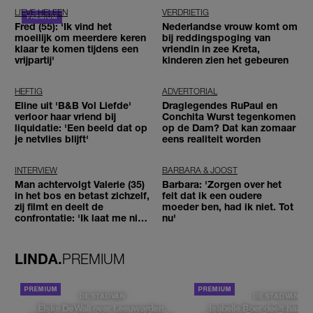
LIEVE HELEEN
VERDRIETIG
Fred (55): 'Ik vind het
Nederlandse vrouw komt om
moeilijk om meerdere keren
bij reddingspoging van
klaar te komen tijdens een
vriendin in zee Kreta,
vrijpartij'
kinderen zien het gebeuren
HEFTIG
ADVERTORIAL
Eline uit 'B&B Vol Liefde'
Draglegendes RuPaul en
verloor haar vriend bij
Conchita Wurst tegenkomen
liquidatie: 'Een beeld dat op
op de Dam? Dat kan zomaar
je netvlies blijft'
eens realiteit worden
INTERVIEW
BARBARA & JOOST
Man achtervolgt Valerie (35)
Barbara: 'Zorgen over het
in het bos en betast zichzelf,
feit dat ik een oudere
zij filmt en deelt de
moeder ben, had ik niet. Tot
confrontatie: 'Ik laat me niet
nu'
tegenhouden'
LINDA.
PREMIUM
DE STAD VAN
DE STAD VAN
Elske DeWall over Leeuwarden,
Isabelle Boer deelt haar f