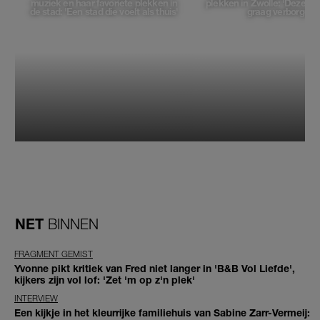
muziek en haar favoriete plekken in
plekken in Zwolle: 'Deze pl
de stad: 'Een stad die voelt als thuis'
graag verborgen'
NET
BINNEN
FRAGMENT GEMIST
Yvonne pikt kritiek van Fred niet langer in 'B&B Vol Liefde',
kijkers zijn vol lof: 'Zet 'm op z'n plek'
INTERVIEW
Een kijkje in het kleurrijke familiehuis van Sabine Zarr-Vermeij: