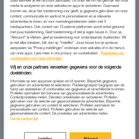
zoals wanneer je een account aanmaakt. Dit doen we om het gebruik van onze
media te analyseren en onze websites en apps te verbeteren. Daarnaast
FAVORIETE ZONNEBRAND VAN EEN
kunnen we, als je hier toestemming voor geeft, je gegevens gebruiken om onze
DERMATOLOOG
content, communicatie en aanbod te personaliseren en je relevante
advertenties te tonen, en voor marketingdoeleinden delen met 4
Volgens Strom maakt elke dermatoloog een stop bij de
mediapartners. Ook content van 13 externe platformen wordt enkel getoond
apotheker voor deze zonnebrandcrème speciaal voor het
met jouw toestemming. Geef toestemming of stel je eigen keuze in. Door op
"Akkoord" te klikken, geef je toestemming voor onderstaande doeleinden. Wil
gezicht: De La Roche-Posay Anthelios UVMUNE 400+ Anti-
je niet alles toestaan, klik dan op “Instellen”. Jouw keuze kun je opnieuw
Dark Spots Fluid SPF50+.
aanpassen via “Privacy-instellingen” onderaan onze websites of in de menu’s
van onze apps. Lees meer in ons privacy- en cookiebeleid.
Raadpleeg ons
cookiebeleid voor meer informatie.
Wat deze volgens hem zo goed maakt, is dat de
gezichtszonnebrand een zeer hoge bescherming biedt tegen
Wij en onze partners verwerken gegevens voor de volgende
doeleinden:
uv-stralen. Daarnaast bevat de formule Melasyl, een ingrediënt
Informatie op een apparaat opslaan en/of openen. Beperkte gegevens
waar L’Oréal Paris patent op heeft en dat helpt bij het
gebruiken om advertenties te selecteren. Publieksgroepen begrijpen aan de
verminderen van hyperpigmentatie. Ook tipt hij de
hand van statistieken of combinaties van gegevens uit verschillende bronnen.
Profielen aanmaken ten behoeve van gepersonaliseerde advertenties.
crèmevariant
van deze zonnebrand.
Contentprestaties meten. Diensten ontwikkelen en verbeteren. Profielen
gebruiken voor de selectie van gepersonaliseerde advertenties. Beperkte
gegevens gebruiken om content te selecteren. Profielen aanmaken ter
personalisatie van content. Profielen gebruiken ter selectie van
gepersonaliseerde content. De prestaties van advertenties meten.
Derde partijen lijst
Instellen
Akkoord