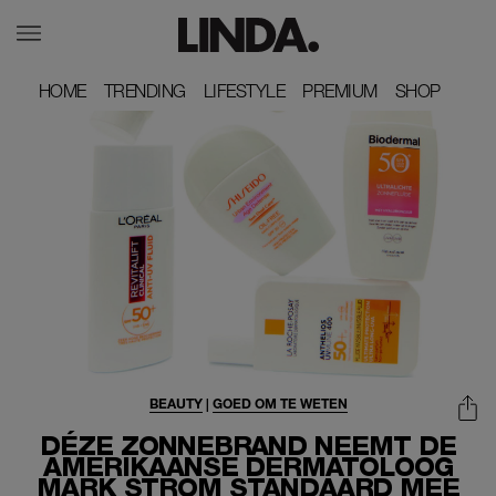
HOME
HOME
TRENDING
TRENDING
LIFESTYLE
LIFESTYLE
PREMIUM
PREMIUM
SHOP
SHOP
BEAUTY
|
GOED OM TE WETEN
DÉZE ZONNEBRAND NEEMT DE
AMERIKAANSE DERMATOLOOG
MARK STROM STANDAARD MEE