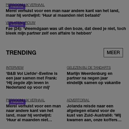
PERSOONLIJK VERHAAL
Merel verhuist voor een man naar andere kant van het land,
maar hij verdwijnt: 'Huur al maanden niet betaald'
VERLATEN VROUW
Fae (24): 'Vreemdgaan was uit den boze, dat deed je niet, toch
bleek mijn partner zelf een affaire te hebben'
TRENDING
MEER
INTERVIEW
GELEZEN BIJ DE TANDARTS
'B&B Vol Liefde'-Eveline is
Marlijn Weerdenburg en
een jaar samen met Frank:
partner na negen jaar
'Hij zegde zijn leven in
eindelijk samen op vakantie
Nederland op voor mij'
PERSOONLIJK VERHAAL
ADVERTORIAL
Merel verhuist voor een man
Jolanda reisde naar een
naar andere kant van het
afgelegen eiland voor de
land, maar hij verdwijnt:
kust van Zuid-Australië: 'Wij
'Huur al maanden niet
kwamen aan, onze koffers
betaald'
niet'