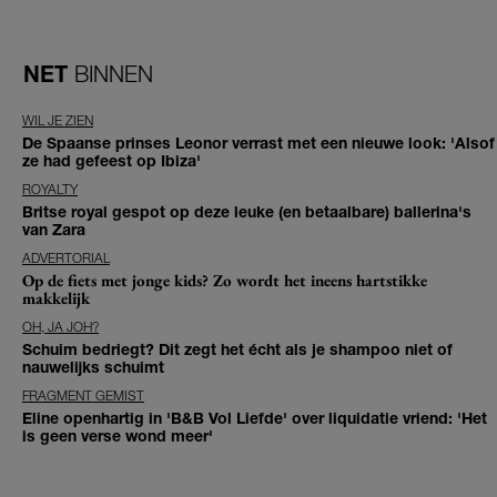
NET
BINNEN
WIL JE ZIEN
De Spaanse prinses Leonor verrast met een nieuwe look: 'Alsof
ze had gefeest op Ibiza'
ROYALTY
Britse royal gespot op deze leuke (en betaalbare) ballerina's
van Zara
ADVERTORIAL
Op de fiets met jonge kids? Zo wordt het ineens hartstikke
makkelijk
OH, JA JOH?
Schuim bedriegt? Dit zegt het écht als je shampoo niet of
nauwelijks schuimt
FRAGMENT GEMIST
Eline openhartig in 'B&B Vol Liefde' over liquidatie vriend: 'Het
is geen verse wond meer'