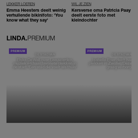
LEKKER LOEREN
WIL JE ZIEN
Emma Heesters deelt weinig
Kersverse oma Patricia Paay
verhullende bikinifoto: 'You
deelt eerste foto met
know what they say'
kleindochter
LINDA.
PREMIUM
DE STAD VAN
DE STAD VAN
Elske DeWall over Leeuwarden,
Isabelle Boer deelt haar f
muziek en haar favoriete plekken in
plekken in Zwolle: 'Deze pl
de stad: 'Een stad die voelt als thuis'
graag verborgen'