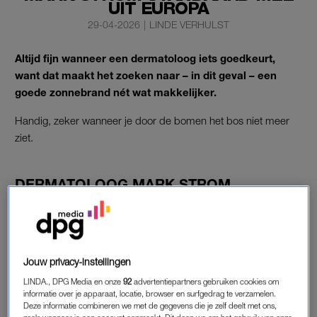
UIT EUROPA
29-04-2026
|
LINDE VERHULST
Altijd fijn wanneer een dermatoloog iets goedkeurt,
want dat maakt het zoeken naar – in dit geval – een
goede zonnebrand nét wat makkelijker.
Handig, zeker wanneer je door de bomen het bos niet meer
ziet.
DERMATOLOOG MARK STROM
Mark Strom
is een Amerikaanse dermatoloog en op Instagram
beter bekend als
dermakologist.
Hij vertelt in een
video
die hij
op zijn Instagram plaatste dat hij zweert bij een zonnebrand
die wij hier gewoon bij de apotheek scoren. Volgens hem
Jouw privacy-instellingen
onmisbaar voor zijn landgenoten die een trip maken naar
LINDA., DPG Media en onze
92
advertentiepartners gebruiken cookies om
Europa.
informatie over je apparaat, locatie, browser en surfgedrag te verzamelen.
Deze informatie combineren we met de gegevens die je zelf deelt met ons,