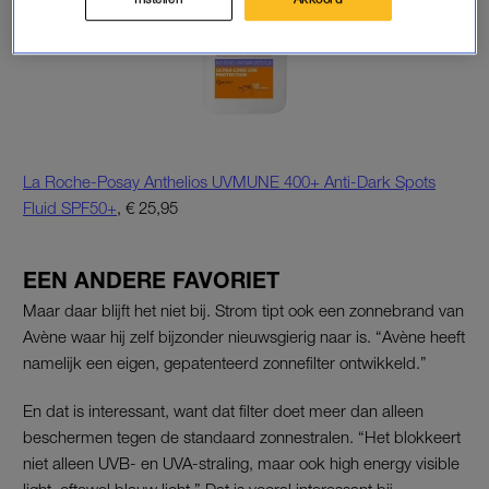
La Roche-Posay Anthelios UVMUNE 400+ Anti-Dark Spots
Fluid SPF50+
, € 25,95
EEN ANDERE FAVORIET
Maar daar blijft het niet bij. Strom tipt ook een zonnebrand van
Avène waar hij zelf bijzonder nieuwsgierig naar is. “Avène heeft
namelijk een eigen, gepatenteerd zonnefilter ontwikkeld.”
En dat is interessant, want dat filter doet meer dan alleen
beschermen tegen de standaard zonnestralen. “Het blokkeert
niet alleen UVB- en UVA-straling, maar ook high energy visible
light, oftewel blauw licht.” Dat is vooral interessant bij