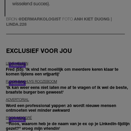
wisselend succes).
BRON
@DERMARKOLOGIST
FOTO
ANH KIET DUONG |
LINDA.228
EXCLUSIEF VOOR JOU
LIEVE HELEEN
Fred (55): 'Ik vind het moeilijk om meerdere keren klaar te
komen tijdens een vrijpartij'
FLOOR BAKHUYS ROOZEBOOM
'Ik kan weer eens niet laten me af te vragen of ik wel de beste,
braafste burger ben geweest'
ADVERTORIAL
Word een professional yapper: zó wordt nieuwe mensen
ontmoeten veel minder awkward
ROOS MOGGRÉ
'"Roos, waarom heb je de naam van je ex op je LinkedIn-tijdlijn
gezet?" vroeg mijn vriendin'