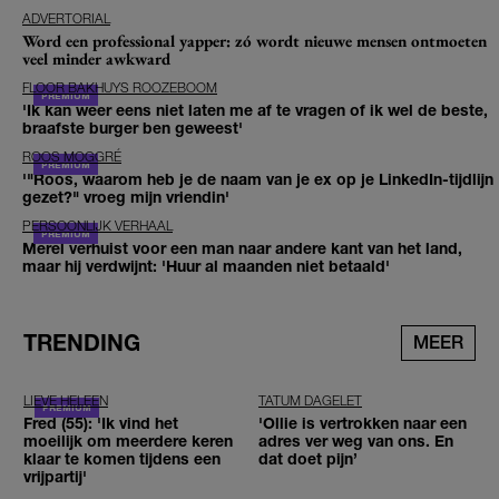
ADVERTORIAL
Word een professional yapper: zó wordt nieuwe mensen ontmoeten
veel minder awkward
FLOOR BAKHUYS ROOZEBOOM
'Ik kan weer eens niet laten me af te vragen of ik wel de beste,
braafste burger ben geweest'
ROOS MOGGRÉ
'"Roos, waarom heb je de naam van je ex op je LinkedIn-tijdlijn
gezet?" vroeg mijn vriendin'
PERSOONLIJK VERHAAL
Merel verhuist voor een man naar andere kant van het land,
maar hij verdwijnt: 'Huur al maanden niet betaald'
TRENDING
MEER
LIEVE HELEEN
TATUM DAGELET
Fred (55): 'Ik vind het
'Ollie is vertrokken naar een
moeilijk om meerdere keren
adres ver weg van ons. En
klaar te komen tijdens een
dat doet pijn’
vrijpartij'