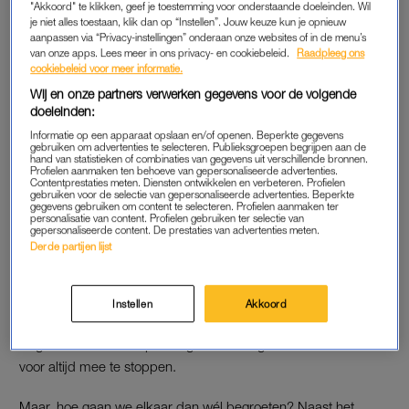
"Akkoord" te klikken, geef je toestemming voor onderstaande doeleinden. Wil
Toch denkt Ritsema dat handen schudden wel weer
je niet alles toestaan, klik dan op “Instellen”. Jouw keuze kun je opnieuw
terugkomt. “Zeker wanneer de anderhalvemeterregel is
aanpassen via “Privacy-instellingen” onderaan onze websites of in de menu’s
van onze apps. Lees meer in ons privacy- en cookiebeleid.
Raadpleeg ons
afgeschaft. Maar drie zoenen? Nee, dat verdwijnt.” Volgens de
cookiebeleid voor meer informatie.
etiquette-expert verloor deze handeling al een paar jaar aan
Wij en onze partners verwerken gegevens voor de volgende
populariteit. “Mensen hebben er al een lange tijd genoeg van.
doeleinden:
Het is te omslachtig, duurt te lang en we moeten té veel
Informatie op een apparaat opslaan en/of openen. Beperkte gegevens
mensen zoenen.”
gebruiken om advertenties te selecteren. Publieksgroepen begrijpen aan de
hand van statistieken of combinaties van gegevens uit verschillende bronnen.
Profielen aanmaken ten behoeve van gepersonaliseerde advertenties.
Contentprestaties meten. Diensten ontwikkelen en verbeteren. Profielen
gebruiken voor de selectie van gepersonaliseerde advertenties. Beperkte
ALLEEN INTIMI
gegevens gebruiken om content te selecteren. Profielen aanmaken ter
personalisatie van content. Profielen gebruiken ter selectie van
gepersonaliseerde content. De prestaties van advertenties meten.
Vroeger waren de drie kussen namelijk gereserveerd voor
Derde partijen lijst
intimi, maar ergens tussen 2000 en 2005 werd het een
algemene begroeting. “Je moet meteen de hele woonkamer
langs en daar heeft iedereen nu verschrikkelijk genoeg van.”
Instellen
Akkoord
Door de pandemie ging de begroeting in de ban en dat is
volgens Ritsema een prachtige aanleiding om er voor eens en
voor altijd mee te stoppen.
Maar, hoe gaan we elkaar dan wél begroeten? Naast het