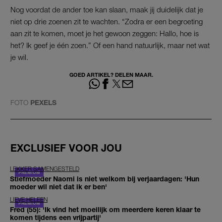
Nog voordat de ander toe kan slaan, maak jij duidelijk dat je
niet op drie zoenen zit te wachten. “Zodra er een begroeting
aan zit te komen, moet je het gewoon zeggen: Hallo, hoe is
het? Ik geef je één zoen.” Of een hand natuurlijk, maar net wat
je wil.
GOED ARTIKEL? DELEN MAAR.
FOTO
PEXELS
EXCLUSIEF VOOR JOU
LEKKER SAMENGESTELD
Stiefmoeder Naomi is niet welkom bij verjaardagen: 'Hun
moeder wil niet dat ik er ben'
LIEVE HELEEN
Fred (55): 'Ik vind het moeilijk om meerdere keren klaar te
komen tijdens een vrijpartij'