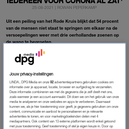
IEDEREEN VÓÓR CORONA AL ZAT'
25-08-2021
|
ROWAN PEPERKAMP
Uit een peiling van het Rode Kruis blijkt dat 54 procent
van de mensen niet staat te springen om elkaar na de
versoepelingen weer met drie oerhollandse zoenen op
de wang te begroeten.
En dat begroetingsritueel is volgens etiquette-expert Beatrijs
Ritsema voorgoed verleden tijd.
Jouw privacy-instellingen
DRIE ZOENEN
LINDA., DPG Media en onze
92
advertentiepartners gebruiken cookies om
Meer dan de helft van de ondervraagden lijkt het wel prima te
informatie over je apparaat, locatie, browser en surfgedrag te verzamelen.
Deze informatie combineren we met de gegevens die je zelf deelt met ons,
vinden dat drie zoenen op de wang geen standaard
zoals wanneer je een account aanmaakt. Dit doen we om het gebruik van onze
begroeting meer is. Ook het schudden van handen laten de
media te analyseren en onze websites en apps te verbeteren. Daarnaast
kunnen we, als je hier toestemming voor geeft, je gegevens gebruiken om onze
meesten nog even voor wat het is: één op de drie
content, communicatie en aanbod te personaliseren en je relevante
ondervraagden is van plan het advies ‘schud geen handen’
advertenties te tonen, en voor marketingdoeleinden delen met 4
langer op te volgen. Ook als dat niet meer hoeft.
mediapartners. Ook content van 13 externe platformen wordt enkel getoond
met jouw toestemming. Geef toestemming of stel je eigen keuze in. Door op