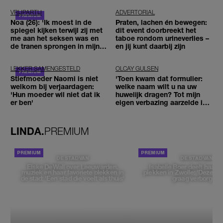
VRIJPARTIJ
ADVERTORIAL
Noa (26): 'Ik moest in de
Praten, lachen én bewegen:
spiegel kijken terwijl zij met
dit event doorbreekt het
me aan het seksen was en
taboe rondom urineverlies –
de tranen sprongen in mijn
en jij kunt daarbij zijn
ogen'
LEKKER SAMENGESTELD
OLCAY GULSEN
Stiefmoeder Naomi is niet
'Toen kwam dat formulier:
welkom bij verjaardagen:
welke naam wilt u na uw
'Hun moeder wil niet dat ik
huwelijk dragen? Tot mijn
er ben'
eigen verbazing aarzelde ik
geen moment'
LINDA.
PREMIUM
DE STAD VAN
DE STAD VAN
Elske DeWall over Leeuwarden,
Isabelle Boer deelt haar f
muziek en haar favoriete plekken in
plekken in Zwolle: 'Deze pl
de stad: 'Een stad die voelt als thuis'
graag verborgen'