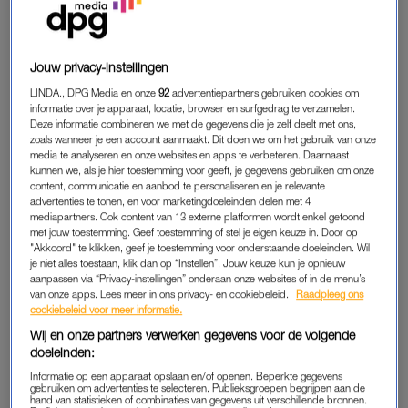
30-06-2020
|
KELLY VAN HAL
Voor iedereen die van zowel tuinieren als van golfen
Jouw privacy-instellingen
houdt (ja, ze bestaan), is Dig It. Van het graven van deze
grondtunnels krijg je nooit genoeg.
LINDA., DPG Media en onze
92
advertentiepartners gebruiken cookies om
informatie over je apparaat, locatie, browser en surfgedrag te verzamelen.
Deze informatie combineren we met de gegevens die je zelf deelt met ons,
zoals wanneer je een account aanmaakt. Dit doen we om het gebruik van onze
media te analyseren en onze websites en apps te verbeteren. Daarnaast
DIG IT SPELEN
kunnen we, als je hier toestemming voor geeft, je gegevens gebruiken om onze
content, communicatie en aanbod te personaliseren en je relevante
advertenties te tonen, en voor marketingdoeleinden delen met 4
mediapartners. Ook content van 13 externe platformen wordt enkel getoond
HOE SPEEL JE DIG IT?
met jouw toestemming. Geef toestemming of stel je eigen keuze in. Door op
"Akkoord" te klikken, geef je toestemming voor onderstaande doeleinden. Wil
Gebruik je vingers of muis om een tunnel te graven en zo
je niet alles toestaan, klik dan op “Instellen”. Jouw keuze kun je opnieuw
de bal naar het einddoel te verplaatsen.
aanpassen via “Privacy-instellingen” onderaan onze websites of in de menu’s
van onze apps. Lees meer in ons privacy- en cookiebeleid.
Raadpleeg ons
GOED ARTIKEL? DELEN MAAR.
cookiebeleid voor meer informatie.
Wij en onze partners verwerken gegevens voor de volgende
doeleinden:
Informatie op een apparaat opslaan en/of openen. Beperkte gegevens
gebruiken om advertenties te selecteren. Publieksgroepen begrijpen aan de
hand van statistieken of combinaties van gegevens uit verschillende bronnen.