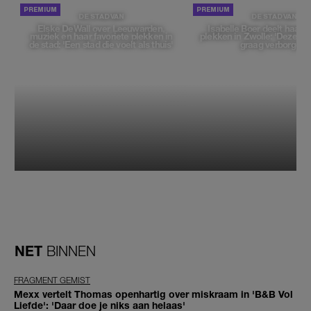
DE STAD VAN
DE STAD VAN
Elske DeWall over Leeuwarden,
Isabelle Boer deelt haar f
muziek en haar favoriete plekken in
plekken in Zwolle: 'Deze pl
de stad: 'Een stad die voelt als thuis'
graag verborgen'
NET
BINNEN
FRAGMENT GEMIST
Mexx vertelt Thomas openhartig over miskraam in 'B&B Vol
Liefde': 'Daar doe je niks aan helaas'