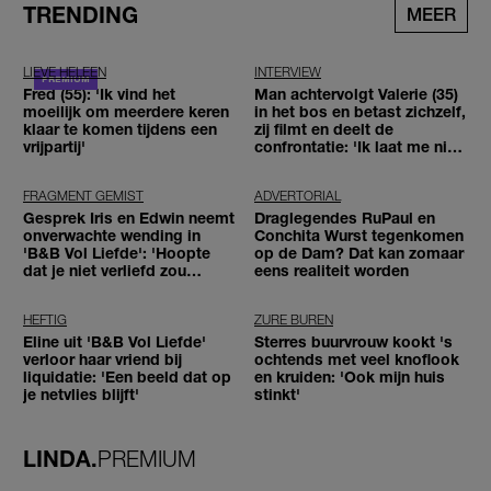
TRENDING
MEER
LIEVE HELEEN
INTERVIEW
Fred (55): 'Ik vind het
Man achtervolgt Valerie (35)
moeilijk om meerdere keren
in het bos en betast zichzelf,
klaar te komen tijdens een
zij filmt en deelt de
vrijpartij'
confrontatie: 'Ik laat me niet
tegenhouden'
FRAGMENT GEMIST
ADVERTORIAL
Gesprek Iris en Edwin neemt
Draglegendes RuPaul en
onverwachte wending in
Conchita Wurst tegenkomen
'B&B Vol Liefde': 'Hoopte
op de Dam? Dat kan zomaar
dat je niet verliefd zou
eens realiteit worden
worden'
HEFTIG
ZURE BUREN
Eline uit 'B&B Vol Liefde'
Sterres buurvrouw kookt 's
verloor haar vriend bij
ochtends met veel knoflook
liquidatie: 'Een beeld dat op
en kruiden: 'Ook mijn huis
je netvlies blijft'
stinkt'
LINDA.
PREMIUM