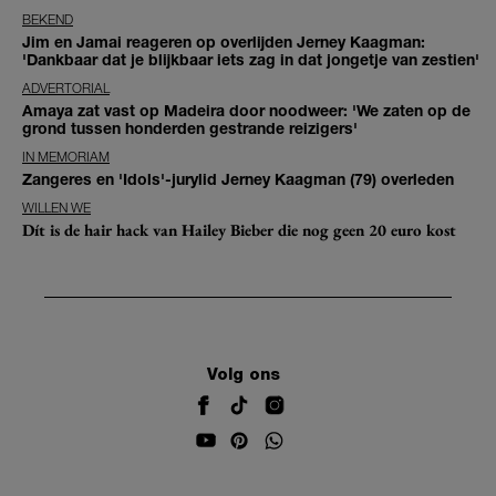
BEKEND
Jim en Jamai reageren op overlijden Jerney Kaagman:
'Dankbaar dat je blijkbaar iets zag in dat jongetje van zestien'
ADVERTORIAL
Amaya zat vast op Madeira door noodweer: 'We zaten op de
grond tussen honderden gestrande reizigers'
IN MEMORIAM
Zangeres en 'Idols'-jurylid Jerney Kaagman (79) overleden
WILLEN WE
Dít is de hair hack van Hailey Bieber die nog geen 20 euro kost
Volg ons