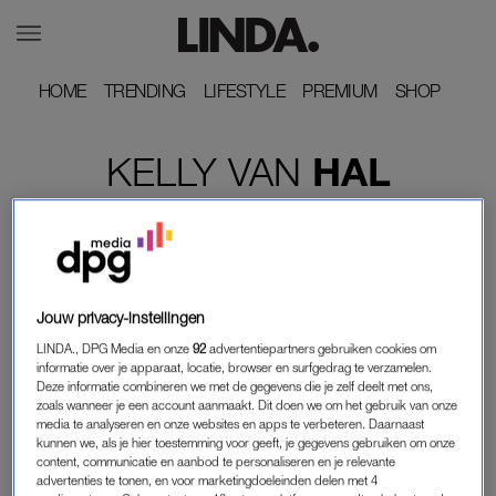
HOME
HOME
TRENDING
TRENDING
LIFESTYLE
LIFESTYLE
PREMIUM
PREMIUM
SHOP
SHOP
KELLY
VAN
HAL
Jouw privacy-instellingen
LINDA., DPG Media en onze
92
advertentiepartners gebruiken cookies om
informatie over je apparaat, locatie, browser en surfgedrag te verzamelen.
Deze informatie combineren we met de gegevens die je zelf deelt met ons,
zoals wanneer je een account aanmaakt. Dit doen we om het gebruik van onze
media te analyseren en onze websites en apps te verbeteren. Daarnaast
kunnen we, als je hier toestemming voor geeft, je gegevens gebruiken om onze
content, communicatie en aanbod te personaliseren en je relevante
LINDA.
advertenties te tonen, en voor marketingdoeleinden delen met 4