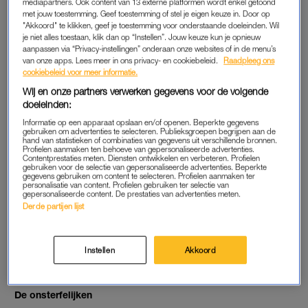
mediapartners. Ook content van 13 externe platformen wordt enkel getoond
VEEG DE DIAMANTEN AAN DE KANT MET
met jouw toestemming. Geef toestemming of stel je eigen keuze in. Door op
JEWEL BURST
"Akkoord" te klikken, geef je toestemming voor onderstaande doeleinden. Wil
je niet alles toestaan, klik dan op “Instellen”. Jouw keuze kun je opnieuw
aanpassen via “Privacy-instellingen” onderaan onze websites of in de menu’s
LINDA.
LINDA.
van onze apps. Lees meer in ons privacy- en cookiebeleid.
Raadpleeg ons
Als je echt wil meetellen:
Geen sjans, dan maar
cookiebeleid voor meer informatie.
Sudoku
Patience
Wij en onze partners verwerken gegevens voor de volgende
doeleinden:
LINDA.
LINDA.
Informatie op een apparaat opslaan en/of openen. Beperkte gegevens
Strategisch graven met Dig
Lekker bubbelen met Bubble
gebruiken om advertenties te selecteren. Publieksgroepen begrijpen aan de
it
game 3
hand van statistieken of combinaties van gegevens uit verschillende bronnen.
Profielen aanmaken ten behoeve van gepersonaliseerde advertenties.
Contentprestaties meten. Diensten ontwikkelen en verbeteren. Profielen
gebruiken voor de selectie van gepersonaliseerde advertenties. Beperkte
LINDA.
LINDA.
gegevens gebruiken om content te selecteren. Profielen aanmaken ter
Koppie erbij houden: Make
De ultieme verdubbelaar:
personalisatie van content. Profielen gebruiken ter selectie van
me 10
2048 Legend
gepersonaliseerde content. De prestaties van advertenties meten.
Derde partijen lijst
LINDA.
LINDA.
Tower Ball 3D: rammen met
Washington Black
die bal
Instellen
Akkoord
LINDA.
De onsterfelijken