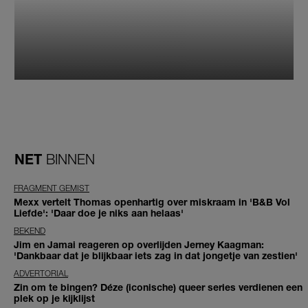
NET
BINNEN
FRAGMENT GEMIST
Mexx vertelt Thomas openhartig over miskraam in 'B&B Vol
Liefde': 'Daar doe je niks aan helaas'
BEKEND
Jim en Jamai reageren op overlijden Jerney Kaagman:
'Dankbaar dat je blijkbaar iets zag in dat jongetje van zestien'
ADVERTORIAL
Zin om te bingen? Déze (iconische) queer series verdienen een
plek op je kijklijst