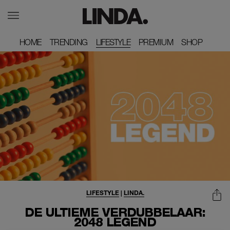
HOME
HOME
TRENDING
TRENDING
LIFESTYLE
PREMIUM
PREMIUM
SHOP
SHOP
LIFESTYLE
|
LINDA.
DE ULTIEME VERDUBBELAAR:
2048 LEGEND