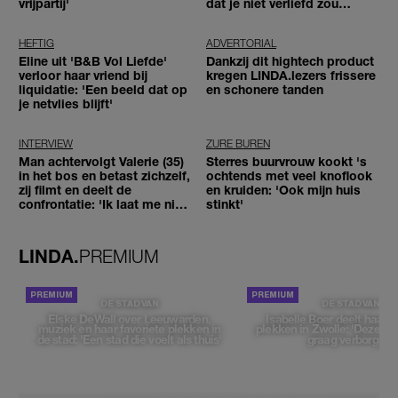
vrijpartij'
dat je niet verliefd zou
worden'
HEFTIG
ADVERTORIAL
Eline uit 'B&B Vol Liefde'
Dankzij dit hightech product
verloor haar vriend bij
kregen LINDA.lezers frissere
liquidatie: 'Een beeld dat op
en schonere tanden
je netvlies blijft'
INTERVIEW
ZURE BUREN
Man achtervolgt Valerie (35)
Sterres buurvrouw kookt 's
in het bos en betast zichzelf,
ochtends met veel knoflook
zij filmt en deelt de
en kruiden: 'Ook mijn huis
confrontatie: 'Ik laat me niet
stinkt'
tegenhouden'
LINDA.
PREMIUM
DE STAD VAN
DE STAD VAN
Elske DeWall over Leeuwarden,
Isabelle Boer deelt haar f
muziek en haar favoriete plekken in
plekken in Zwolle: 'Deze pl
de stad: 'Een stad die voelt als thuis'
graag verborgen'