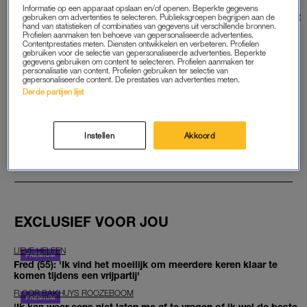
Informatie op een apparaat opslaan en/of openen. Beperkte gegevens
hoog mogelijke score te halen. Het ultieme doel is optellen tot
gebruiken om advertenties te selecteren. Publieksgroepen begrijpen aan de
hand van statistieken of combinaties van gegevens uit verschillende bronnen.
het magische getal van 2048.
Profielen aanmaken ten behoeve van gepersonaliseerde advertenties.
Contentprestaties meten. Diensten ontwikkelen en verbeteren. Profielen
Als je het 4×4-spelbord onder de knie hebt, kun je jezelf
gebruiken voor de selectie van gepersonaliseerde advertenties. Beperkte
gegevens gebruiken om content te selecteren. Profielen aanmaken ter
verder uitdagen met een 6×6 of 8×8 spelbord.
personalisatie van content. Profielen gebruiken ter selectie van
gepersonaliseerde content. De prestaties van advertenties meten.
Derde partijen lijst
Benieuwd naar de andere spelletjes? Kijk voor het hele
overzicht op
LINDA.nl/spelletjes
Instellen
Akkoord
GOED ARTIKEL? DELEN MAAR.
EXCLUSIEF VOOR JOU
LIEVE HELEEN
Fred (55): 'Ik vind het moeilijk om meerdere keren klaar te
komen tijdens een vrijpartij'
FLOOR BAKHUYS ROOZEBOOM
'Ik kan weer eens niet laten me af te vragen of ik wel de beste,