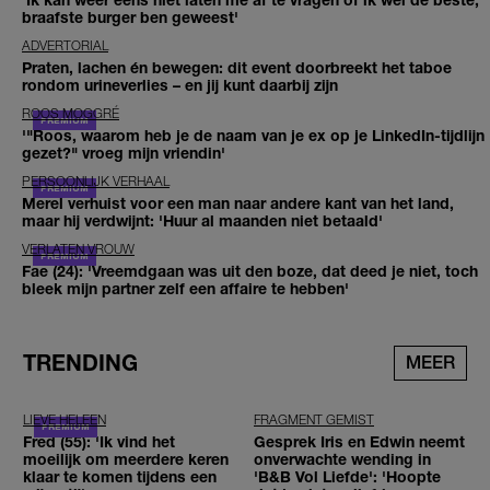
braafste burger ben geweest'
ADVERTORIAL
Praten, lachen én bewegen: dit event doorbreekt het taboe
rondom urineverlies – en jij kunt daarbij zijn
ROOS MOGGRÉ
'"Roos, waarom heb je de naam van je ex op je LinkedIn-tijdlijn
gezet?" vroeg mijn vriendin'
PERSOONLIJK VERHAAL
Merel verhuist voor een man naar andere kant van het land,
maar hij verdwijnt: 'Huur al maanden niet betaald'
VERLATEN VROUW
Fae (24): 'Vreemdgaan was uit den boze, dat deed je niet, toch
bleek mijn partner zelf een affaire te hebben'
TRENDING
MEER
LIEVE HELEEN
FRAGMENT GEMIST
Fred (55): 'Ik vind het
Gesprek Iris en Edwin neemt
moeilijk om meerdere keren
onverwachte wending in
klaar te komen tijdens een
'B&B Vol Liefde': 'Hoopte