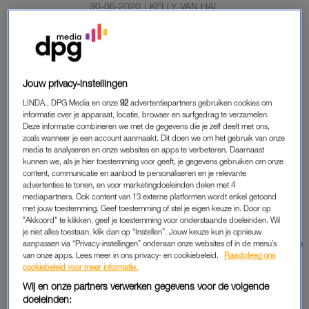
30-06-2020
|
KELLY VAN HAL
Voor mensen die geen John heten maar wel graag een
Legend willen worden: 2048 Legend. Voor de maximale
puzzeluitdaging waarin je steeds tot de magische som
Jouw privacy-instellingen
van 2048 moet zien op te tellen.
LINDA., DPG Media en onze
92
advertentiepartners gebruiken cookies om
informatie over je apparaat, locatie, browser en surfgedrag te verzamelen.
Deze informatie combineren we met de gegevens die je zelf deelt met ons,
zoals wanneer je een account aanmaakt. Dit doen we om het gebruik van onze
2048 LEGEND SPELEN
media te analyseren en onze websites en apps te verbeteren. Daarnaast
kunnen we, als je hier toestemming voor geeft, je gegevens gebruiken om onze
content, communicatie en aanbod te personaliseren en je relevante
advertenties te tonen, en voor marketingdoeleinden delen met 4
HOE SPEEL JE 2048 LEGEND?
mediapartners. Ook content van 13 externe platformen wordt enkel getoond
Voeg de getallen samen door twee tegels met hetzelfde
met jouw toestemming. Geef toestemming of stel je eigen keuze in. Door op
"Akkoord" te klikken, geef je toestemming voor onderstaande doeleinden. Wil
cijfer elkaar te laten raken.
je niet alles toestaan, klik dan op “Instellen”. Jouw keuze kun je opnieuw
Als twee tegels met eenzelfde getal erop elkaar raken dan
aanpassen via “Privacy-instellingen” onderaan onze websites of in de menu’s
van onze apps. Lees meer in ons privacy- en cookiebeleid.
Raadpleeg ons
voegen ze samen en tellen ze op.
cookiebeleid voor meer informatie.
Met behulp van je muis of cijfertoetsen verplaats je alle
Wij en onze partners verwerken gegevens voor de volgende
getallen tegelijk naar links, rechts, boven of onder.
doeleinden:
Probeer het bord zo leeg mogelijk te houden en een zo