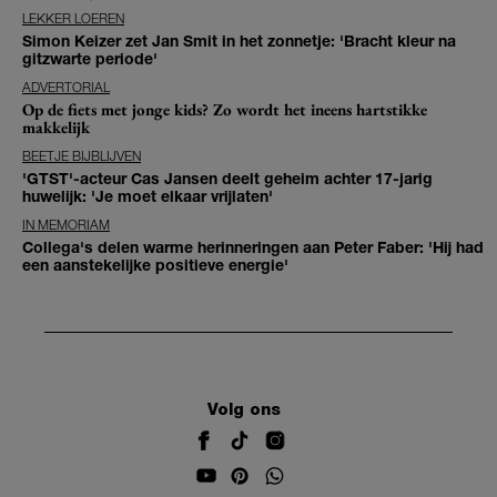
LEKKER LOEREN
Simon Keizer zet Jan Smit in het zonnetje: 'Bracht kleur na
gitzwarte periode'
ADVERTORIAL
Op de fiets met jonge kids? Zo wordt het ineens hartstikke
makkelijk
BEETJE BIJBLIJVEN
'GTST'-acteur Cas Jansen deelt geheim achter 17-jarig
huwelijk: 'Je moet elkaar vrijlaten'
IN MEMORIAM
Collega's delen warme herinneringen aan Peter Faber: 'Hij had
een aanstekelijke positieve energie'
Volg ons