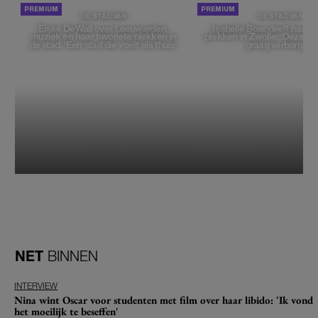
DE STAD VAN
DE STAD VAN
Elske DeWall over Leeuwarden,
Isabelle Boer deelt haar f
muziek en haar favoriete plekken in
plekken in Zwolle: 'Deze pl
de stad: 'Een stad die voelt als thuis'
graag verborgen'
NET
BINNEN
INTERVIEW
Nina wint Oscar voor studenten met film over haar libido: 'Ik vond
het moeilijk te beseffen'