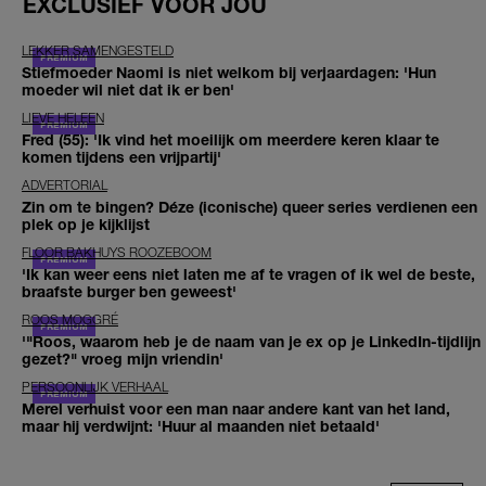
EXCLUSIEF VOOR JOU
LEKKER SAMENGESTELD
Stiefmoeder Naomi is niet welkom bij verjaardagen: 'Hun
moeder wil niet dat ik er ben'
LIEVE HELEEN
Fred (55): 'Ik vind het moeilijk om meerdere keren klaar te
komen tijdens een vrijpartij'
ADVERTORIAL
Zin om te bingen? Déze (iconische) queer series verdienen een
plek op je kijklijst
FLOOR BAKHUYS ROOZEBOOM
'Ik kan weer eens niet laten me af te vragen of ik wel de beste,
braafste burger ben geweest'
ROOS MOGGRÉ
'"Roos, waarom heb je de naam van je ex op je LinkedIn-tijdlijn
gezet?" vroeg mijn vriendin'
PERSOONLIJK VERHAAL
Merel verhuist voor een man naar andere kant van het land,
maar hij verdwijnt: 'Huur al maanden niet betaald'