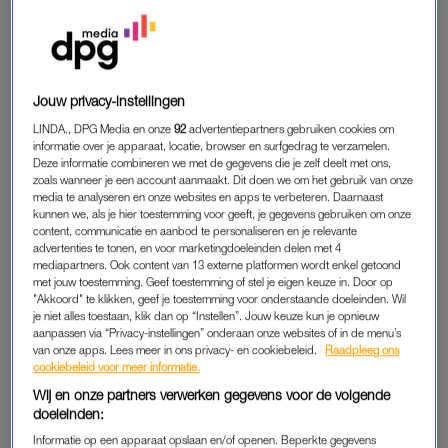
LEES OOK
Jouw privacy-instellingen
Het begint met een berichtje via Facebook. Ze schrijft me,
omdat bellen bijna niet meer lukt. Marianne (59) heeft namelijk
LINDA., DPG Media en onze
92
advertentiepartners gebruiken cookies om
informatie over je apparaat, locatie, browser en surfgedrag te verzamelen.
Primair Progressieve Afasie, een zeldzame vorm van
Deze informatie combineren we met de gegevens die je zelf deelt met ons,
dementie, waarbij praten steeds moeilijker wordt, terwijl ze
zoals wanneer je een account aanmaakt. Dit doen we om het gebruik van onze
media te analyseren en onze websites en apps te verbeteren. Daarnaast
verder nog goed functioneert. Ze wil graag weten hoe anderen
kunnen we, als je hier toestemming voor geeft, je gegevens gebruiken om onze
hiermee omgaan, maar het komt zo weinig voor dat ze geen
content, communicatie en aanbod te personaliseren en je relevante
contact met lotgenoten krijgt. Of ik er niet eens aandacht aan
advertenties te tonen, en voor marketingdoeleinden delen met 4
mediapartners. Ook content van 13 externe platformen wordt enkel getoond
wil besteden
in onze podcast
HersenHelden
?
met jouw toestemming. Geef toestemming of stel je eigen keuze in. Door op
"Akkoord" te klikken, geef je toestemming voor onderstaande doeleinden. Wil
Het is een hardnekkig misverstand dat dementie zich altijd
je niet alles toestaan, klik dan op “Instellen”. Jouw keuze kun je opnieuw
aanpassen via “Privacy-instellingen” onderaan onze websites of in de menu’s
aandient met geheugenverlies. Wat je als eerste merkt, hangt
van onze apps. Lees meer in ons privacy- en cookiebeleid.
Raadpleeg ons
af van
wat er misgaat in de hersenen
en waar dat gebeurt. Bij
cookiebeleid voor meer informatie.
Marianne begon het met samenklonterende eiwitten in het
Wij en onze partners verwerken gegevens voor de volgende
spraakcentrum van haar linker slaapkwab, terwijl de rest van
doeleinden:
haar brein – en dus ook haar denkvermogen – nog nauwelijks
Informatie op een apparaat opslaan en/of openen. Beperkte gegevens