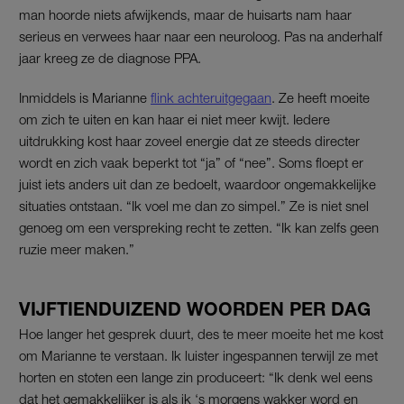
man hoorde niets afwijkends, maar de huisarts nam haar
serieus en verwees haar naar een neuroloog. Pas na anderhalf
jaar kreeg ze de diagnose PPA.
Inmiddels is Marianne
flink achteruitgegaan
. Ze heeft moeite
om zich te uiten en kan haar ei niet meer kwijt. Iedere
uitdrukking kost haar zoveel energie dat ze steeds directer
wordt en zich vaak beperkt tot “ja” of “nee”. Soms floept er
juist iets anders uit dan ze bedoelt, waardoor ongemakkelijke
situaties ontstaan. “Ik voel me dan zo simpel.” Ze is niet snel
genoeg om een verspreking recht te zetten. “Ik kan zelfs geen
ruzie meer maken.”
VIJFTIENDUIZEND WOORDEN PER DAG
Hoe langer het gesprek duurt, des te meer moeite het me kost
om Marianne te verstaan. Ik luister ingespannen terwijl ze met
horten en stoten een lange zin produceert: “Ik denk wel eens
dat het gemakkelijker is als ik ‘s morgens wakker word en