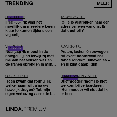
TRENDING
MEER
LIEVE HELEEN
TATUM DAGELET
Fred (55): 'Ik vind het
'Ollie is vertrokken naar een
moeilijk om meerdere keren
adres ver weg van ons. En
klaar te komen tijdens een
dat doet pijn’
vrijpartij'
VRIJPARTIJ
ADVERTORIAL
Noa (26): 'Ik moest in de
Praten, lachen én bewegen:
spiegel kijken terwijl zij met
dit event doorbreekt het
me aan het seksen was en
taboe rondom urineverlies –
de tranen sprongen in mijn
en jij kunt daarbij zijn
ogen'
OLCAY GULSEN
LEKKER SAMENGESTELD
'Toen kwam dat formulier:
Stiefmoeder Naomi is niet
welke naam wilt u na uw
welkom bij verjaardagen:
huwelijk dragen? Tot mijn
'Hun moeder wil niet dat ik
eigen verbazing aarzelde ik
er ben'
geen moment'
LINDA.
PREMIUM