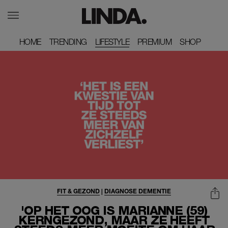
HOME
HOME
TRENDING
TRENDING
LIFESTYLE
PREMIUM
PREMIUM
SHOP
SHOP
FIT & GEZOND
|
DIAGNOSE DEMENTIE
'OP HET OOG IS MARIANNE (59)
KERNGEZOND, MAAR ZE HEEFT