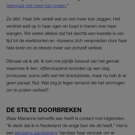
helemaal niet meer kan praten
.”
Ze slikt. Haar blik vertelt wat ze niet meer kan zeggen. Het
verdriet welt op in haar ogen en loopt in tranen over haar
wangen. We weten allebei dat het slechts een kwestie is van
tijd tot de eiwitklonten en -kluwens zich verspreiden door haar
hele brein en ze steeds meer van zichzelf verliest.
Ditmaal val ik stil. Ik ben me pijnlijk bewust van het gemak
waarmee ik tien, vijftienduizend woorden op een dag
produceer, soms zelfs wel het driedubbele, maar nu heb ik er
geen paraat. Nul. Wat zeg je tegen iemand die het vermogen
om te praten verliest?
DE STILTE DOORBREKEN
Waar Marianne behoefte aan heeft is contact met lotgenoten.
“Ik denk dat ik in Nederland de enige ben die dit heeft.” Het is
een
eenzame aandoening
. Vandaar haar verzoek om er