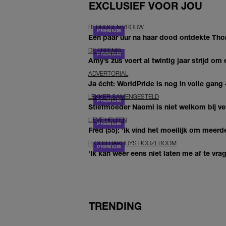
EXCLUSIEF VOOR JOU
BEDROGEN VROUW
Een paar uur na haar dood ontdekte Thom 
DE ERFENIS
Amy’s zus voert al twintig jaar strijd om 
ADVERTORIAL
Ja écht: WorldPride is nog in volle gang –
LEKKER SAMENGESTELD
Stiefmoeder Naomi is niet welkom bij ver
LIEVE HELEEN
Fred (55): 'Ik vind het moeilijk om meerde
FLOOR BAKHUYS ROOZEBOOM
'Ik kan weer eens niet laten me af te vr
TRENDING