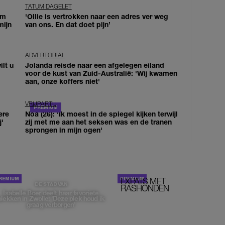
TATUM DAGELET
om
'Ollie is vertrokken naar een adres ver weg
mijn
van ons. En dat doet pijn’
ADVERTORIAL
lt u
Jolanda reisde naar een afgelegen eiland
voor de kust van Zuid-Australië: 'Wij kwamen
aan, onze koffers niet'
VRIJPARTIJ
ere
Noa (26): 'Ik moest in de spiegel kijken terwijl
j'
zij met me aan het seksen was en de tranen
sprongen in mijn ogen'
EXPATS MET
STOM!
DE STAD VAN
RASHONDEN
Isabelle Boer deelt haar favoriete
plekken in Zwolle: 'Deze plek houd ik
graag verborgen'