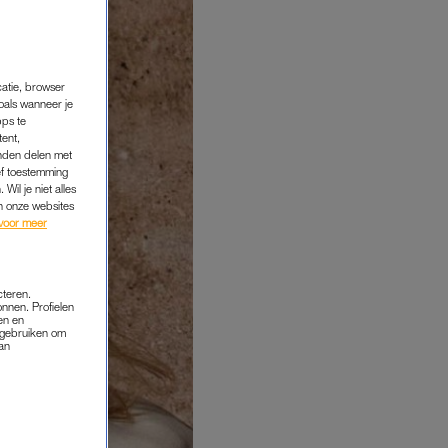
catie, browser
oals wanneer je
pps te
tent,
inden delen met
ef toestemming
Wil je niet alles
an onze websites
voor meer
cteren.
onnen. Profielen
en en
s gebruiken om
van