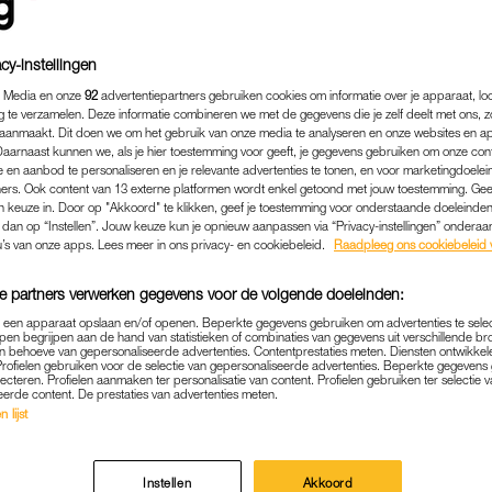
cy-instellingen
 Media en onze
92
advertentiepartners gebruiken cookies om informatie over je apparaat, lo
g te verzamelen. Deze informatie combineren we met de gegevens die je zelf deelt met ons, z
aanmaakt. Dit doen we om het gebruik van onze media te analyseren en onze websites en a
Daarnaast kunnen we, als je hier toestemming voor geeft, je gegevens gebruiken om onze con
 en aanbod te personaliseren en je relevante advertenties te tonen, en voor marketingdoele
ers. Ook content van 13 externe platformen wordt enkel getoond met jouw toestemming. Ge
gen keuze in. Door op "Akkoord" te klikken, geef je toestemming voor onderstaande doeleinden. 
k dan op “Instellen”. Jouw keuze kun je opnieuw aanpassen via “Privacy-instellingen” ondera
u’s van onze apps. Lees meer in ons privacy- en cookiebeleid.
Raadpleeg ons cookiebeleid 
e partners verwerken gegevens voor de volgende doeleinden:
p een apparaat opslaan en/of openen. Beperkte gegevens gebruiken om advertenties te sele
pen begrijpen aan de hand van statistieken of combinaties van gegevens uit verschillende br
 behoeve van gepersonaliseerde advertenties. Contentprestaties meten. Diensten ontwikkel
Profielen gebruiken voor de selectie van gepersonaliseerde advertenties. Beperkte gegeven
lecteren. Profielen aanmaken ter personalisatie van content. Profielen gebruiken ter selectie 
eerde content. De prestaties van advertenties meten.
 lijst
Instellen
Akkoord