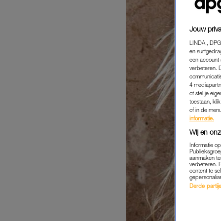
Jouw priva
LINDA., DPG
en surfgedra
een account 
verbeteren. 
communicatie
4 mediapartn
of stel je ei
toestaan, kli
of in de men
informatie.
Wij en onz
Informatie o
Publieksgroe
aanmaken ten
verbeteren. 
content te se
gepersonalis
Derde partijen