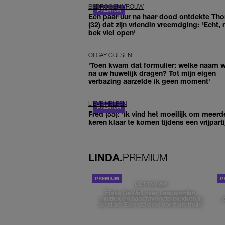
BEDROGEN VROUW
Een paar uur na haar dood ontdekte Th
(32) dat zijn vriendin vreemdging: 'Echt, 
bek viel open'
OLCAY GULSEN
'Toen kwam dat formulier: welke naam wi
na uw huwelijk dragen? Tot mijn eigen
verbazing aarzelde ik geen moment'
LIEVE HELEEN
Fred (55): 'Ik vind het moeilijk om meerd
keren klaar te komen tijdens een vrijparti
LINDA.
PREMIUM
DE STAD VAN
Elske DeWall over Leeuwarden,
muziek en haar favoriete plekken in
de stad: 'Een stad die voelt als thuis'