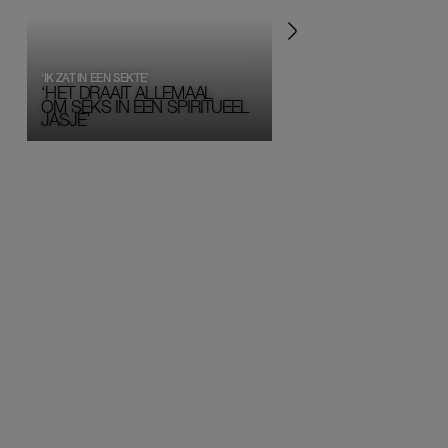
‘IK ZAT IN EEN SEKTE’
‘HET DRAAIT ALLEMAAL
OM SEKS IN EEN SPIRITUEEL 
JASJE’