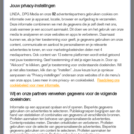
Wiske bent gestapt.” Op Paleis het Loo hebben verschillende
Jouw privacy-instellingen
generaties Oranjes zich tijdens de zomermaanden
LINDA., DPG Media en onze
92
advertentiepartners gebruiken cookies om
ondergedompeld in luxe.
informatie over je apparaat, locatie, browser en surfgedrag te verzamelen.
Deze informatie combineren we met de gegevens die je zelf deelt met ons,
zoals wanneer je een account aanmaakt. Dit doen we om het gebruik van onze
Bij de renovatie zijn de ruimtes authentieker gemaakt, oftewel
media te analyseren en onze websites en apps te verbeteren. Daarnaast
nog meer dan eerst teruggebracht naar de originele staat.
kunnen we, als je hier toestemming voor geeft, je gegevens gebruiken om onze
Conservatoren Rem en Hanna Klarenbeek vertellen er tijdens
content, communicatie en aanbod te personaliseren en je relevante
advertenties te tonen, en voor marketingdoeleinden delen met 4
een rondleiding vol trots over.
mediapartners. Ook content van 13 externe platformen wordt enkel getoond
met jouw toestemming. Geef toestemming of stel je eigen keuze in. Door op
"Akkoord" te klikken, geef je toestemming voor onderstaande doeleinden. Wil
je niet alles toestaan, klik dan op “Instellen”. Jouw keuze kun je opnieuw
TRENDSETTER MARY
aanpassen via “Privacy-instellingen” onderaan onze websites of in de menu’s
In het vernieuwde Loo staan de verhalen van de bewoners –
van onze apps. Lees meer in ons privacy- en cookiebeleid.
Raadpleeg ons
cookiebeleid voor meer informatie.
en dan met name de vrouwen – centraal. Het gehele
Wij en onze partners verwerken gegevens voor de volgende
appartement van Mary, de echtgenote van stadhouder Willem
doeleinden:
III, is hersteld. We vinden deze op de eerste etage, waar de
Informatie op een apparaat opslaan en/of openen. Beperkte gegevens
koningin volgens gebruiken verbleef omdat hier het licht het
gebruiken om advertenties te selecteren. Publieksgroepen begrijpen aan de
hand van statistieken of combinaties van gegevens uit verschillende bronnen.
mooist was.
Profielen aanmaken ten behoeve van gepersonaliseerde advertenties.
Contentprestaties meten. Diensten ontwikkelen en verbeteren. Profielen
gebruiken voor de selectie van gepersonaliseerde advertenties. Beperkte
Mary’s staatsiebed – daar slaap je niet in, maar ontvang je
gegevens gebruiken om content te selecteren. Profielen aanmaken ter