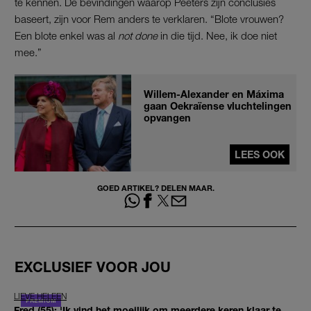
te kennen. De bevindingen waarop Peeters zijn conclusies
baseert, zijn voor Rem anders te verklaren. “Blote vrouwen?
Een blote enkel was al
not done
in die tijd. Nee, ik doe niet
mee.”
Willem-Alexander en Máxima
gaan Oekraïense vluchtelingen
opvangen
LEES OOK
GOED ARTIKEL? DELEN MAAR.
EXCLUSIEF VOOR JOU
LIEVE HELEEN
Fred (55): 'Ik vind het moeilijk om meerdere keren klaar te