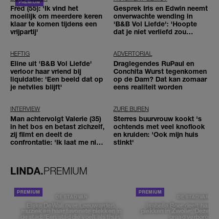
Fred (55): 'Ik vind het
Gesprek Iris en Edwin neemt
moeilijk om meerdere keren
onverwachte wending in
klaar te komen tijdens een
'B&B Vol Liefde': 'Hoopte
vrijpartij'
dat je niet verliefd zou
worden'
HEFTIG
ADVERTORIAL
Eline uit 'B&B Vol Liefde'
Draglegendes RuPaul en
verloor haar vriend bij
Conchita Wurst tegenkomen
liquidatie: 'Een beeld dat op
op de Dam? Dat kan zomaar
je netvlies blijft'
eens realiteit worden
INTERVIEW
ZURE BUREN
Man achtervolgt Valerie (35)
Sterres buurvrouw kookt 's
in het bos en betast zichzelf,
ochtends met veel knoflook
zij filmt en deelt de
en kruiden: 'Ook mijn huis
confrontatie: 'Ik laat me niet
stinkt'
tegenhouden'
LINDA.
PREMIUM
DE STAD VAN
DE STAD VAN
Elske DeWall over Leeuwarden,
Isabelle Boer deelt haar f
muziek en haar favoriete plekken in
plekken in Zwolle: 'Deze pl
de stad: 'Een stad die voelt als thuis'
graag verborgen'