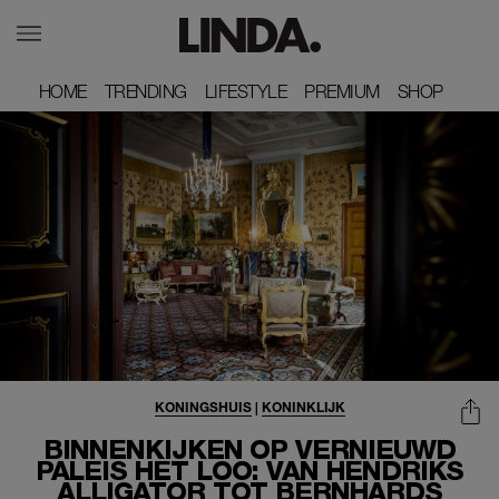
HOME
HOME
TRENDING
TRENDING
LIFESTYLE
LIFESTYLE
PREMIUM
PREMIUM
SHOP
SHOP
KONINGSHUIS
|
KONINKLIJK
BINNENKIJKEN OP VERNIEUWD
PALEIS HET LOO: VAN HENDRIKS
ALLIGATOR TOT BERNHARDS