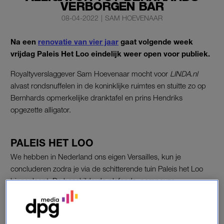
VERBORGEN BAR
08-04-2022
|
SAM HOEVENAAR
Na een
renovatie van vier jaar
gaat volgende week
vrijdag Paleis Het Loo eindelijk weer open voor publiek.
Royaltyverslaggever Sam Hoevenaar mocht voor
LINDA.nl
alvast rondsnuffelen in de koninklijke ruimtes en stuitte zo op
Bernhards opmerkelijke dranktafel en prins Hendriks
opgezette alligator.
PALEIS HET LOO
We hebben in Nederland ons eigen Versailles, kun je
concluderen zodra je via de schitterende tuin Paleis het Loo
binnenloopt. De beschilderde plafonds, pompeuze
kroonluchters en vele kostbare interieurstukken maken dat je
je waant in een andere eeuw. Of zoals conservator Paul Rem
het zegt: “Het is alsof je in een tijdmachine van Suske en