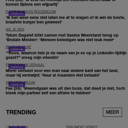
komen tijdens een vrijpartij'
FLOOR BAKHUYS ROOZEBOOM
'Ik kan weer eens niet laten me af te vragen of ik wel de beste,
braafste burger ben geweest'
WIL JE ZIEN
Tatum Dagelet blikt samen met Saskia Weerstand terug op
'Brutale Meiden': 'Mensen beledigen was niet leuk meer'
ROOS MOGGRÉ
'"Roos, waarom heb je de naam van je ex op je LinkedIn-tijdlijn
gezet?" vroeg mijn vriendin'
PERSOONLIJK VERHAAL
Merel verhuist voor een man naar andere kant van het land,
maar hij verdwijnt: 'Huur al maanden niet betaald'
VERLATEN VROUW
Fae (24): 'Vreemdgaan was uit den boze, dat deed je niet, toch
bleek mijn partner zelf een affaire te hebben'
TRENDING
MEER
LIEVE HELEEN
FRAGMENT GEMIST