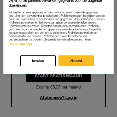
Wij en onze partners verwerken gegevens voor de volgende
doeleinden:
Informatie op een apparaat opslaan en/of openen. Beperkte gegevens
Krijg onbeperkt toegang tot alle
gebruiken om advertenties te selecteren. Publieksgroepen begrijpen aan de
hand van statistieken of combinaties van gegevens uit verschillende bronnen.
artikelen
Profielen aanmaken ten behoeve van gepersonaliseerde advertenties.
Contentprestaties meten. Diensten ontwikkelen en verbeteren. Profielen
gebruiken voor de selectie van gepersonaliseerde advertenties. Beperkte
Lees LINDA.magazine online
gegevens gebruiken om content te selecteren. Profielen aanmaken ter
personalisatie van content. Profielen gebruiken ter selectie van
gepersonaliseerde content. De prestaties van advertenties meten.
Geniet van te gekke winacties en
Derde partijen lijst
lekkere puzzels
Maandelijks opzegbaar
Instellen
Akkoord
START GRATIS MAAND
Daarna €5,95 per maand
Al abonnee? Log in