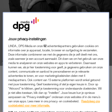
Jouw privacy-instellingen
COLUMN
LINDA., DPG Media en onze
92
advertentiepartners gebruiken cookies om
‘MIJN DOCHTER VROEG
informatie over je apparaat, locatie, browser en surfgedrag te verzamelen.
VERBAASD: "NAAR EEN
Deze informatie combineren we met de gegevens die je zelf deelt met ons,
MUSEUM, MAAR WE ZIJN TOCH
zoals wanneer je een account aanmaakt. Dit doen we om het gebruik van onze
OP VAKANTIE?"’
media te analyseren en onze websites en apps te verbeteren. Daarnaast
kunnen we, als je hier toestemming voor geeft, je gegevens gebruiken om onze
door
Kluun
content, communicatie en aanbod te personaliseren en je relevante
advertenties te tonen, en voor marketingdoeleinden delen met 4
mediapartners. Ook content van 13 externe platformen wordt enkel getoond
met jouw toestemming. Geef toestemming of stel je eigen keuze in. Door op
"Akkoord" te klikken, geef je toestemming voor onderstaande doeleinden. Wil
PREMIUM
je niet alles toestaan, klik dan op “Instellen”. Jouw keuze kun je opnieuw
aanpassen via “Privacy-instellingen” onderaan onze websites of in de menu’s
LEES VERDER MET
van onze apps. Lees meer in ons privacy- en cookiebeleid.
Raadpleeg ons
cookiebeleid voor meer informatie.
PREMIUM