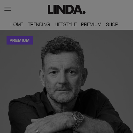
HOME
HOME
TRENDING
TRENDING
LIFESTYLE
LIFESTYLE
PREMIUM
PREMIUM
SHOP
SHOP