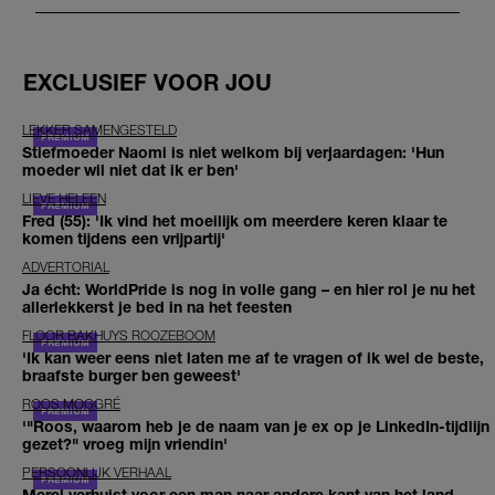
EXCLUSIEF VOOR JOU
LEKKER SAMENGESTELD
Stiefmoeder Naomi is niet welkom bij verjaardagen: 'Hun
moeder wil niet dat ik er ben'
LIEVE HELEEN
Fred (55): 'Ik vind het moeilijk om meerdere keren klaar te
komen tijdens een vrijpartij'
ADVERTORIAL
Ja écht: WorldPride is nog in volle gang – en hier rol je nu het
allerlekkerst je bed in na het feesten
FLOOR BAKHUYS ROOZEBOOM
'Ik kan weer eens niet laten me af te vragen of ik wel de beste,
braafste burger ben geweest'
ROOS MOGGRÉ
'"Roos, waarom heb je de naam van je ex op je LinkedIn-tijdlijn
gezet?" vroeg mijn vriendin'
PERSOONLIJK VERHAAL
Merel verhuist voor een man naar andere kant van het land,