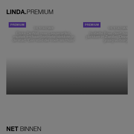
LINDA.
PREMIUM
DE STAD VAN
DE STAD VAN
Elske DeWall over Leeuwarden,
Isabelle Boer deelt haar f
muziek en haar favoriete plekken in
plekken in Zwolle: 'Deze pl
de stad: 'Een stad die voelt als thuis'
graag verborgen'
NET
BINNEN