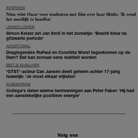
INTERVIEW
Nina wint Oscar voor studenten met film over haar libido: 'Ik vond
het moeilijk te beseffen'
LEKKER LOEREN
Simon Keizer zet Jan Smit in het zonnetje: 'Bracht kleur na
gitzwarte periode'
ADVERTORIAL
Draglegendes RuPaul en Conchita Wurst tegenkomen op de
Dam? Dat kan zomaar eens realiteit worden
BEETJE BIJBLIJVEN
'GTST'-acteur Cas Jansen deelt geheim achter 17-jarig
huwelijk: 'Je moet elkaar vrijlaten'
IN MEMORIAM
Collega's delen warme herinneringen aan Peter Faber: 'Hij had
een aanstekelijke positieve energie'
Volg ons