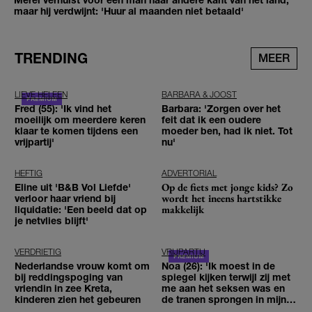
maar hij verdwijnt: 'Huur al maanden niet betaald'
TRENDING
MEER
LIEVE HELEEN
BARBARA & JOOST
Fred (55): 'Ik vind het
Barbara: 'Zorgen over het
moeilijk om meerdere keren
feit dat ik een oudere
klaar te komen tijdens een
moeder ben, had ik niet. Tot
vrijpartij'
nu'
HEFTIG
ADVERTORIAL
Op de fiets met jonge kids? Zo
Eline uit 'B&B Vol Liefde'
wordt het ineens hartstikke
verloor haar vriend bij
makkelijk
liquidatie: 'Een beeld dat op
je netvlies blijft'
VERDRIETIG
VRIJPARTIJ
Nederlandse vrouw komt om
Noa (26): 'Ik moest in de
bij reddingspoging van
spiegel kijken terwijl zij met
vriendin in zee Kreta,
me aan het seksen was en
kinderen zien het gebeuren
de tranen sprongen in mijn
ogen'