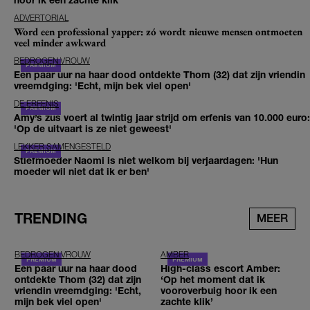
ADVERTORIAL
Word een professional yapper: zó wordt nieuwe mensen ontmoeten
veel minder awkward
BEDROGEN VROUW
Een paar uur na haar dood ontdekte Thom (32) dat zijn vriendin
vreemdging: 'Echt, mijn bek viel open'
DE ERFENIS
Amy’s zus voert al twintig jaar strijd om erfenis van 10.000 euro:
'Op de uitvaart is ze niet geweest'
LEKKER SAMENGESTELD
Stiefmoeder Naomi is niet welkom bij verjaardagen: 'Hun
moeder wil niet dat ik er ben'
TRENDING
MEER
BEDROGEN VROUW
AMBER
Een paar uur na haar dood
High-class escort Amber:
ontdekte Thom (32) dat zijn
‘Op het moment dat ik
vriendin vreemdging: 'Echt,
vooroverbuig hoor ik een
mijn bek viel open'
zachte klik’