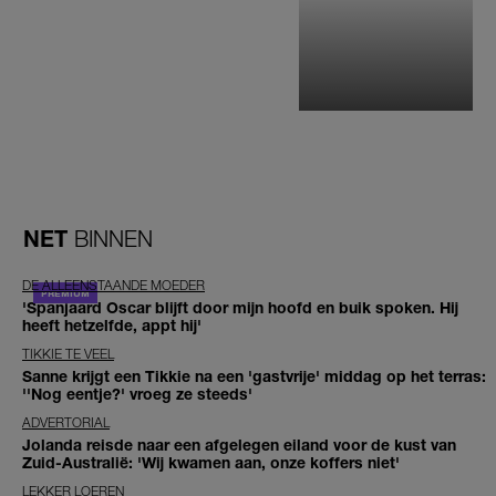
NET
BINNEN
DE ALLEENSTAANDE MOEDER
'Spanjaard Oscar blijft door mijn hoofd en buik spoken. Hij
heeft hetzelfde, appt hij'
TIKKIE TE VEEL
Sanne krijgt een Tikkie na een 'gastvrije' middag op het terras:
''Nog eentje?' vroeg ze steeds'
ADVERTORIAL
Jolanda reisde naar een afgelegen eiland voor de kust van
Zuid-Australië: 'Wij kwamen aan, onze koffers niet'
LEKKER LOEREN