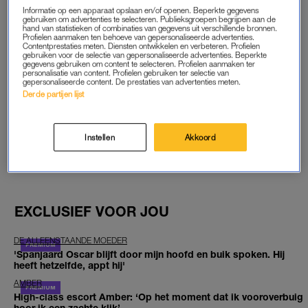
Informatie op een apparaat opslaan en/of openen. Beperkte gegevens
START GRATIS MAAND
gebruiken om advertenties te selecteren. Publieksgroepen begrijpen aan de
hand van statistieken of combinaties van gegevens uit verschillende bronnen.
Profielen aanmaken ten behoeve van gepersonaliseerde advertenties.
Contentprestaties meten. Diensten ontwikkelen en verbeteren. Profielen
Daarna €5,95 per maand
gebruiken voor de selectie van gepersonaliseerde advertenties. Beperkte
gegevens gebruiken om content te selecteren. Profielen aanmaken ter
personalisatie van content. Profielen gebruiken ter selectie van
Al abonnee? Log in
gepersonaliseerde content. De prestaties van advertenties meten.
Derde partijen lijst
Instellen
Akkoord
GOED ARTIKEL? DELEN MAAR.
EXCLUSIEF VOOR JOU
DE ALLEENSTAANDE MOEDER
'Spanjaard Oscar blijft door mijn hoofd en buik spoken. Hij
heeft hetzelfde, appt hij'
AMBER
High-class escort Amber: ‘Op het moment dat ik vooroverbuig
hoor ik een zachte klik’