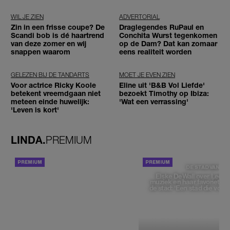
WIL JE ZIEN
ADVERTORIAL
Zin in een frisse coupe? De
Draglegendes RuPaul en
Scandi bob is dé haartrend
Conchita Wurst tegenkomen
van deze zomer en wij
op de Dam? Dat kan zomaar
snappen waarom
eens realiteit worden
GELEZEN BIJ DE TANDARTS
MOET JE EVEN ZIEN
Voor actrice Ricky Koole
Eline uit 'B&B Vol Liefde'
betekent vreemdgaan niet
bezoekt Timothy op Ibiza:
meteen einde huwelijk:
'Wat een verrassing'
'Leven is kort'
LINDA.
PREMIUM
ACHTERGROND
DE STAD VAN
Elske DeWall over Leeu
muziek en haar favoriete p
de stad: 'Een stad die voelt 