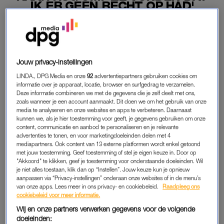
IK ER GEEN RECHT OP HAD'
08-11-2025
|
MAARTJE SCHUTRUPS
PREMIUM
Jouw privacy-instellingen
LEES VERDER MET
LINDA., DPG Media en onze
92
advertentiepartners gebruiken cookies om
informatie over je apparaat, locatie, browser en surfgedrag te verzamelen.
PREMIUM
Deze informatie combineren we met de gegevens die je zelf deelt met ons,
zoals wanneer je een account aanmaakt. Dit doen we om het gebruik van onze
media te analyseren en onze websites en apps te verbeteren. Daarnaast
kunnen we, als je hier toestemming voor geeft, je gegevens gebruiken om onze
Krijg onbeperkt toegang tot alle
content, communicatie en aanbod te personaliseren en je relevante
artikelen
advertenties te tonen, en voor marketingdoeleinden delen met 4
mediapartners. Ook content van 13 externe platformen wordt enkel getoond
Lees LINDA.magazine online
met jouw toestemming. Geef toestemming of stel je eigen keuze in. Door op
"Akkoord" te klikken, geef je toestemming voor onderstaande doeleinden. Wil
je niet alles toestaan, klik dan op “Instellen”. Jouw keuze kun je opnieuw
Geniet van te gekke winacties en
aanpassen via “Privacy-instellingen” onderaan onze websites of in de menu’s
lekkere puzzels
van onze apps. Lees meer in ons privacy- en cookiebeleid.
Raadpleeg ons
cookiebeleid voor meer informatie.
Maandelijks opzegbaar
Wij en onze partners verwerken gegevens voor de volgende
doeleinden: