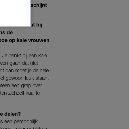
nde week verschijnt
t zou weten dat hij
ens de
boe op kale vrouwen
. Je denkt bij een kale
uwen gaan dat niet
nt dan moet je de hele
het gewoon leuk staan.
eteen een grap over
en zichzelf kaal te
te delen?
is een persoonlijk
 lezen, maar er bleken