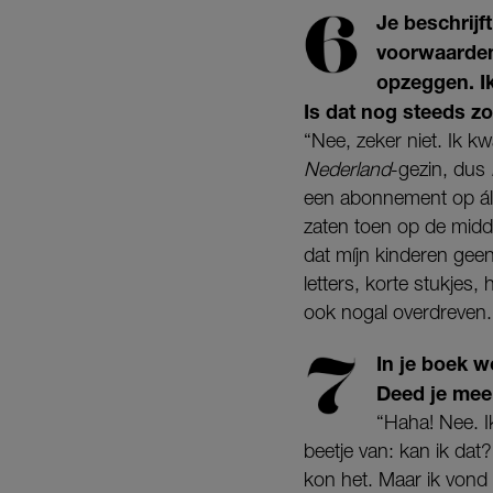
Je beschrijf
voorwaarden 
opzeggen. Ik
Is dat nog steeds z
“Nee, zeker niet. Ik k
Nederland
-gezin, dus
een abonnement op áll
zaten toen op de midde
dat míjn kinderen geen
letters, korte stukjes, 
ook nogal overdreven.
In je boek w
Deed je mee
“Haha! Nee. I
beetje van: kan ik dat?
kon het. Maar ik vond 