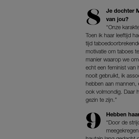
Je dochter M
van jou?
“Onze karakte
Toen ik haar leeftijd 
tijd taboedoorbrekende
motivatie om taboes t
manier waarop we omg
echt een feminist van 
nooit gebruikt, ik ass
hebben aan mannen, en
ook volmondig. Daar he
gezin te zijn.”
Hebben haar
“Door de stri
meegekregen, m
hautain lang gedacht 