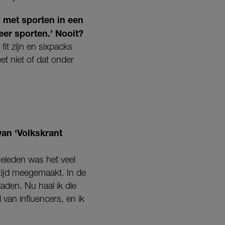
ng met sporten in een
eer sporten.’ Nooit?
it zijn en sixpacks
t niet of dat onder
van ‘Volkskrant
geleden was het veel
 tijd meegemaakt. In de
aden. Nu haal ik die
 van influencers, en ik