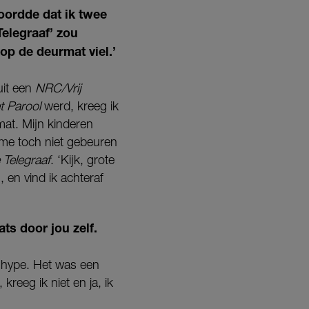
woordde dat ik twee
elegraaf’ zou
op de deurmat viel.’
uit een
NRC/Vrij
t Parool
werd, kreeg ik
mat. Mijn kinderen
 me toch niet gebeuren
 Telegraaf
. ‘Kijk, grote
n, en vind ik achteraf
ats door jou zelf.
e hype. Het was een
reeg ik niet en ja, ik