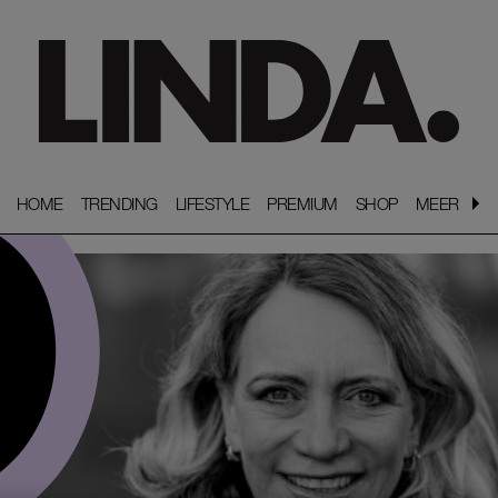
HOME
HOME
TRENDING
TRENDING
LIFESTYLE
LIFESTYLE
PREMIUM
PREMIUM
SHOP
SHOP
MEER
MEER