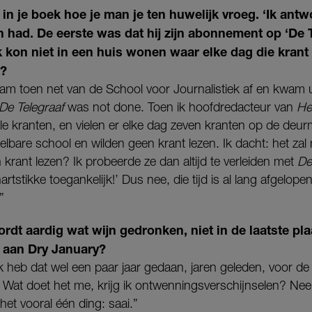
t in je boek hoe je man je ten huwelijk vroeg. ‘Ik ant
had. De eerste was dat hij zijn abonnement op ‘De T
 kon niet in een huis wonen waar elke dag die krant 
o?
wam toen net van de School voor Journalistiek af en kwam 
De Telegraaf
was not done. Toen ik hoofdredacteur van
He
e kranten, en vielen er elke dag zeven kranten op de deur
lbare school en wilden geen krant lezen. Ik dacht: het zal
 krant lezen? Ik probeerde ze dan altijd te verleiden met
De
hartstikke toegankelijk!’ Dus nee, die tijd is al lang afgelope
”
ordt aardig wat wijn gedronken, niet in de laatste pla
 aan Dry January?
k heb dat wel een paar jaar gedaan, jaren geleden, voor d
 Wat doet het me, krijg ik ontwenningsverschijnselen? Nee, k
het vooral één ding: saai.”