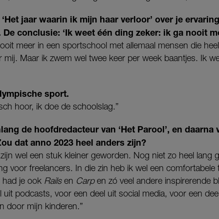
n ‘Het jaar waarin ik mijn haar verloor’ over je ervari
 De conclusie: ‘Ik weet één ding zeker: ik ga nooit m
nooit meer in een sportschool met allemaal mensen die heel f
 mij. Maar ik zwem wel twee keer per week baantjes. Ik wee
olympische sport.
isch hoor, ik doe de schoolslag.”
lang de hoofdredacteur van ‘Het Parool’, en daarna 
ou dat anno 2023 heel anders zijn?
 zijn wel een stuk kleiner geworden. Nog niet zo heel lang 
ng voor freelancers. In die zin heb ik wel een comfortabele
 had je ook
Rails
en
Carp
en zó veel andere inspirerende bl
l uit podcasts, voor een deel uit social media, voor een deel
n door mijn kinderen.”