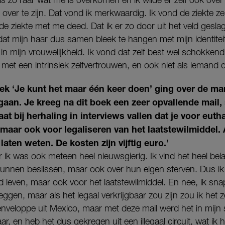
ver te zijn. Dat vond ik merkwaardig. Ik vond de ziekte zel
de ziekte met me deed. Dat ik er zo door uit het veld gesla
at mijn haar dus samen bleek te hangen met mijn identitei
in mijn vrouwelijkheid. Ik vond dat zelf best wel schokkend,
et een intrinsiek zelfvertrouwen, en ook niet als iemand die
oek ‘Je kunt het maar één keer doen’ ging over de m
an. Je kreeg na dit boek een zeer opvallende mail, sc
laat bij herhaling in interviews vallen dat je voor eut
 maar ook voor legaliseren van het laatstewilmiddel. A
laten weten. De kosten zijn vijftig euro.’
 ik was ook meteen heel nieuwsgierig. Ik vind het heel bel
kunnen beslissen, maar ook over hun eigen sterven. Dus ik
 leven, maar ook voor het laatstewilmiddel. En nee, ik snap 
eggen, maar als het legaal verkrijgbaar zou zijn zou ik het 
 enveloppe uit Mexico, maar met deze mail werd het in mijn
r, en heb het dus gekregen uit een illegaal circuit, wat ik 