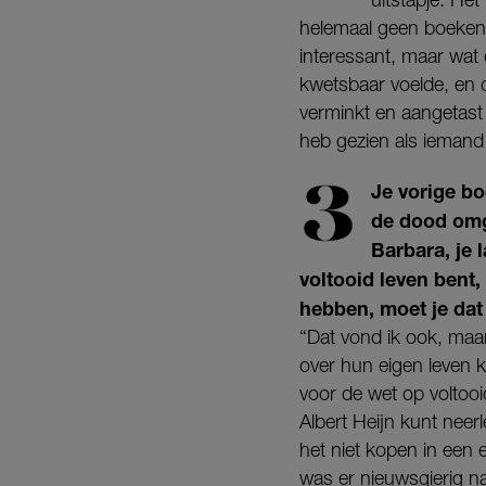
helemaal geen boeken o
interessant, maar wat 
kwetsbaar voelde, en d
verminkt en aangetast 
heb gezien als iemand m
Je vorige b
de dood omga
Barbara, je 
voltooid leven bent,
hebben, moet je dat 
“Dat vond ik ook, maar
over hun eigen leven 
voor de wet op voltooid
Albert Heijn kunt neerl
het niet kopen in een
was er nieuwsgierig naa