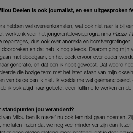
ilou Deelen is ook journalist, en een uitgesproken fe
rs hebben wel overeenkomsten, wat ook niet raar is bij e
had, werkte ik voor het jongerentelevisieprogramma
Pauze T
 reportages, dus ook over anorexia en borstvergrotingen. 
e doorbreken en dat heb ik nog steeds. Daarom ging mijn 
aan met doodgaan, en het boek ervoor over ouder worden
haar generatie, en dat ben ik nooit geweest. Dat woord heb
ocieerde die bozige term met het laten staan van mijn oksel
 van beide ben ik niet. Ik voelde me wel geëmancipeerd,
b ik ook altijd naar geleefd, door fulltime te werken en de
 standpunten jou veranderd?
jd van Milou ben ik mezelf nu ook feminist gaan noemen. Zi
e laten inzien dat we nog veel minder ver zijn dan ik zelf 
dat er geen glazen plafond meer bestond, dat je daar ge