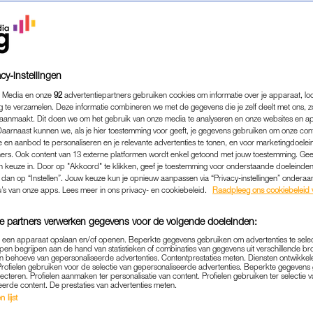
cy-instellingen
 Media en onze
92
advertentiepartners gebruiken cookies om informatie over je apparaat, lo
g te verzamelen. Deze informatie combineren we met de gegevens die je zelf deelt met ons, z
aanmaakt. Dit doen we om het gebruik van onze media te analyseren en onze websites en a
Daarnaast kunnen we, als je hier toestemming voor geeft, je gegevens gebruiken om onze con
 en aanbod te personaliseren en je relevante advertenties te tonen, en voor marketingdoele
ers. Ook content van 13 externe platformen wordt enkel getoond met jouw toestemming. Ge
gen keuze in. Door op "Akkoord" te klikken, geef je toestemming voor onderstaande doeleinden. 
k dan op “Instellen”. Jouw keuze kun je opnieuw aanpassen via “Privacy-instellingen” ondera
EXTRA
|
INTERVIEW
u’s van onze apps. Lees meer in ons privacy- en cookiebeleid.
Raadpleeg ons cookiebeleid 
 | BARBARA VAN BEUKER
e partners verwerken gegevens voor de volgende doeleinden:
IA: 'IK VOELDE ME VERM
p een apparaat opslaan en/of openen. Beperkte gegevens gebruiken om advertenties te sele
TAST IN MIJN VROUWELIJ
pen begrijpen aan de hand van statistieken of combinaties van gegevens uit verschillende br
 behoeve van gepersonaliseerde advertenties. Contentprestaties meten. Diensten ontwikkel
Profielen gebruiken voor de selectie van gepersonaliseerde advertenties. Beperkte gegeven
16-02-2023
|
LEON VERDONSCHOT
lecteren. Profielen aanmaken ter personalisatie van content. Profielen gebruiken ter selectie 
eerde content. De prestaties van advertenties meten.
 lijst
gt voor LINDA.nl iemand wekelijks iemand het vuur