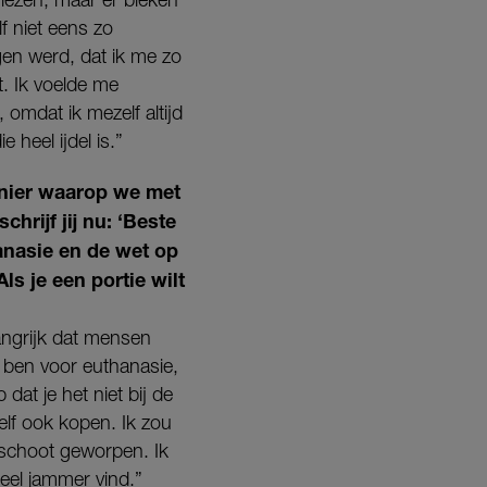
f niet eens zo
gen werd, dat ik me zo
t. Ik voelde me
 omdat ik mezelf altijd
 heel ijdel is.”
anier waarop we met
hrijf jij nu: ‘Beste
hanasie en de wet op
ls je een portie wilt
angrijk dat mensen
 ben voor euthanasie,
dat je het niet bij de
zelf ook kopen. Ik zou
 schoot geworpen. Ik
heel jammer vind.”