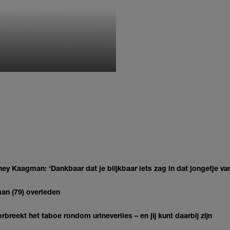
MONIQUE KLEMANN
ey Kaagman: 'Dankbaar dat je blijkbaar iets zag in dat jongetje van
man (79) overleden
breekt het taboe rondom urineverlies – en jij kunt daarbij zijn