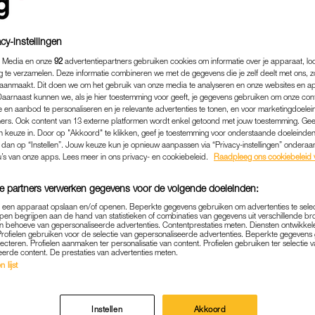
cy-instellingen
 Media en onze
92
advertentiepartners gebruiken cookies om informatie over je apparaat, lo
g te verzamelen. Deze informatie combineren we met de gegevens die je zelf deelt met ons, z
aanmaakt. Dit doen we om het gebruik van onze media te analyseren en onze websites en a
Daarnaast kunnen we, als je hier toestemming voor geeft, je gegevens gebruiken om onze con
 en aanbod te personaliseren en je relevante advertenties te tonen, en voor marketingdoele
ers. Ook content van 13 externe platformen wordt enkel getoond met jouw toestemming. Ge
gen keuze in. Door op "Akkoord" te klikken, geef je toestemming voor onderstaande doeleinden. 
k dan op “Instellen”. Jouw keuze kun je opnieuw aanpassen via “Privacy-instellingen” ondera
u’s van onze apps. Lees meer in ons privacy- en cookiebeleid.
Raadpleeg ons cookiebeleid 
KOKEN & ETEN
|
WIL JE WETEN
e partners verwerken gegevens voor de volgende doeleinden:
S KRIJG JE NACHTMERRIE
p een apparaat opslaan en/of openen. Beperkte gegevens gebruiken om advertenties te sele
pen begrijpen aan de hand van statistieken of combinaties van gegevens uit verschillende br
ZE MYTHE NOU WEL OF NI
 behoeve van gepersonaliseerde advertenties. Contentprestaties meten. Diensten ontwikkel
Profielen gebruiken voor de selectie van gepersonaliseerde advertenties. Beperkte gegeven
lecteren. Profielen aanmaken ter personalisatie van content. Profielen gebruiken ter selectie 
eerde content. De prestaties van advertenties meten.
21-06-2025
|
ELLEN HENSBERGEN
 lijst
 eten van kaas de kans op nachtmerries vergroot gaat
 nou van?
Instellen
Akkoord