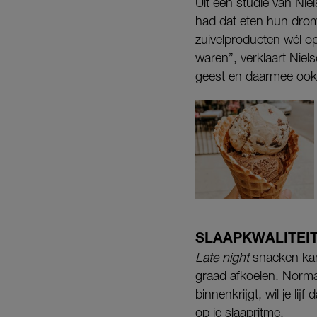
Uit een studie van Ni
had dat eten hun drom
zuivelproducten wél o
waren”, verklaart Niel
geest en daarmee oo
SLAAPKWALITEI
Late night
snacken kan 
graad afkoelen. Normaa
binnenkrijgt, wil je l
op je slaapritme.