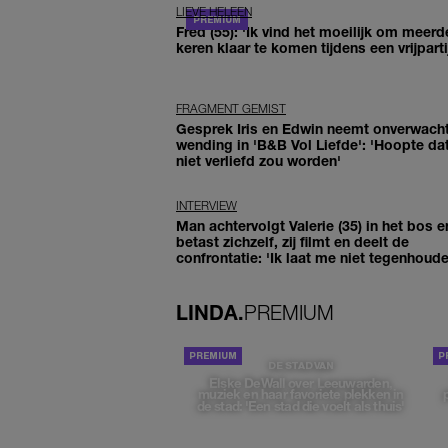
LIEVE HELEEN
Fred (55): 'Ik vind het moeilijk om meerd
keren klaar te komen tijdens een vrijparti
FRAGMENT GEMIST
Gesprek Iris en Edwin neemt onverwach
wending in 'B&B Vol Liefde': 'Hoopte dat
niet verliefd zou worden'
INTERVIEW
Man achtervolgt Valerie (35) in het bos e
betast zichzelf, zij filmt en deelt de
confrontatie: 'Ik laat me niet tegenhoude
LINDA.
PREMIUM
DE STAD VAN
Elske DeWall over Leeuwarden,
muziek en haar favoriete plekken in
de stad: 'Een stad die voelt als thuis'