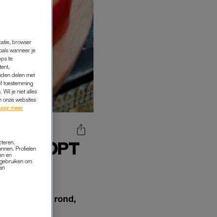
catie, browser
oals wanneer je
pps te
tent,
inden delen met
ef toestemming
Wil je niet alles
an onze websites
voor meer
S': KLOPT
cteren.
onnen. Profielen
ET?
en en
s gebruiken om
van
 al jarenlang rond,