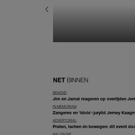
NET
BINNEN
BEKEND
Jim en Jamai reageren op overlijden Jern
IN MEMORIAM
Zangeres en 'Idols'-jurylid Jerney Kaag
ADVERTORIAL
Praten, lachen én bewegen: dit event door
WILLEN WE