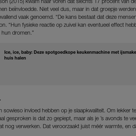
elson (2015) kwam naar voren dat slechts 17 procent van d
en beïnvloedde. Niet veel dus, maar in dat groepje werde
pvallend vaak genoemd. “De kans bestaat dat deze mensen 
son. “Hun fysieke reactie op zuivel kan eventueel effect h
k hun dromen.”
Ice, ice, baby: Deze spotgoedkope keukenmachine met ijsmaker
huis halen
T
sowieso invloed hebben op je slaapkwaliteit. Om lekker te 
l gesproken is dat zo gepiept, maar als je ’s avonds te vee
ijf dat nog verwerken. Dat veroorzaakt juist méér warmte, en