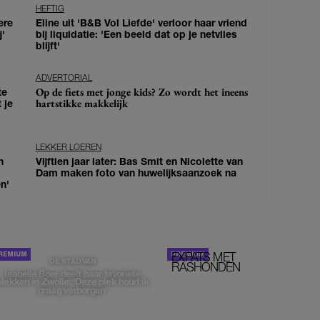
HEFTIG
ere
Eline uit 'B&B Vol Liefde' verloor haar vriend
j'
bij liquidatie: 'Een beeld dat op je netvlies
blijft'
ADVERTORIAL
Op de fiets met jonge kids? Zo wordt het ineens
te
hartstikke makkelijk
 je
LEKKER LOEREN
n
Vijftien jaar later: Bas Smit en Nicolette van
Dam maken foto van huwelijksaanzoek na
n'
EXPATS MET
STOM!
DE STAD VAN
RASHONDEN
Isabelle Boer deelt haar favoriete
plekken in Zwolle: 'Deze plek houd ik
graag verborgen'