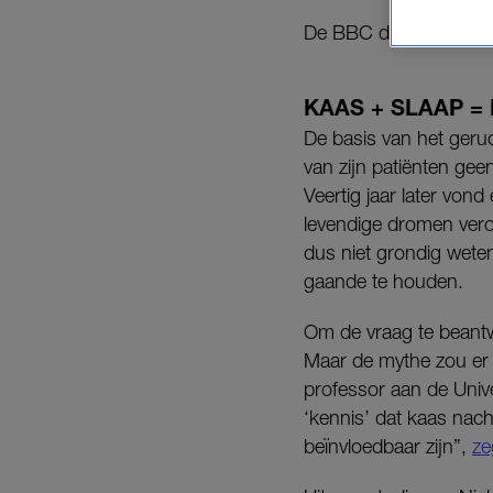
De BBC dook er eens 
KAAS + SLAAP =
De basis van het geru
van zijn patiënten gee
Veertig jaar later vond
levendige dromen veroo
dus niet grondig wet
gaande te houden.
Om de vraag te beantw
Maar de mythe zou er w
professor aan de Unive
‘kennis’ dat kaas nac
beïnvloedbaar zijn”,
ze