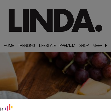
HOME
HOME
TRENDING
TRENDING
LIFESTYLE
LIFESTYLE
PREMIUM
PREMIUM
SHOP
SHOP
MEER
MEER