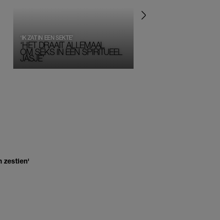
‘IK ZAT IN EEN SEKTE’
‘HET DRAAIT ALLEMAAL
OM SEKS IN EEN SPIRITUEEL 
JASJE’
 zestien'