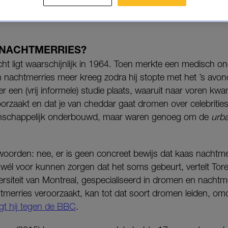
helemaal in.
 NACHTMERRIES?
cht ligt waarschijnlijk in 1964. Toen merkte een medisch o
n nachtmerries meer kreeg zodra hij stopte met het ’s avo
 er een (vrij informele) studie plaats, waaruit naar voren k
rzaakt en dat je van cheddar gaat dromen over celebrities.
enschappelijk onderbouwd, maar waren genoeg om de
urb
oorden: nee, er is geen concreet bewijs dat kaas nachtme
él voor kunnen zorgen dat het soms gebeurt, vertelt Tore 
rsiteit van Montreal, gespecialiseerd in dromen en nachtmer
htmerries veroorzaakt, kan tot dat soort dromen leiden, o
gt hij tegen de BBC
.