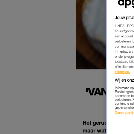
Jouw priva
LINDA., DPG
en surfgedra
een account 
verbeteren. 
communicatie
4 mediapartn
of stel je ei
toestaan, kli
of in de men
informatie.
Wij en onz
'VAN KAA
Informatie o
Publieksgroe
DE
aanmaken ten
verbeteren. 
content te se
gepersonalis
Derde partijen
Het gerucht dat het
maar wat klopt daar