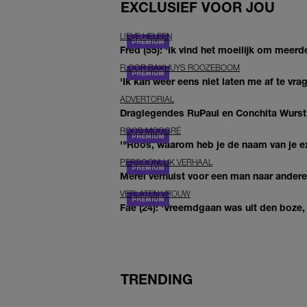
EXCLUSIEF VOOR JOU
LIEVE HELEEN
Fred (55): 'Ik vind het moeilijk om meerde
FLOOR BAKHUYS ROOZEBOOM
'Ik kan weer eens niet laten me af te vr
ADVERTORIAL
Draglegendes RuPaul en Conchita Wurst
ROOS MOGGRÉ
'"Roos, waarom heb je de naam van je ex 
PERSOONLIJK VERHAAL
Merel verhuist voor een man naar andere 
VERLATEN VROUW
Fae (24): 'Vreemdgaan was uit den boze, d
TRENDING