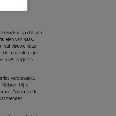
nderzoeker op dat één
nds eten van kaas.
wam dat blauwe kaas
 De resultaten zijn
an myth
lange tijd
rries veroorzaakt.
Nielson. Hij is
ries. “Alleen al de
mdat mensen