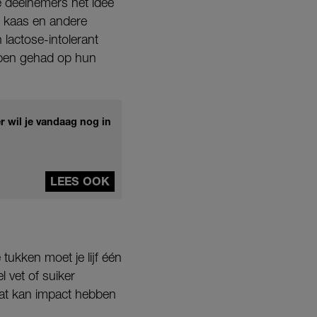
e deelnemers het idee
n kaas en andere
lactose-intolerant
ebben gehad op hun
 wil je vandaag nog in
LEES OOK
tukken moet je lijf één
l vet of suiker
 dat kan impact hebben