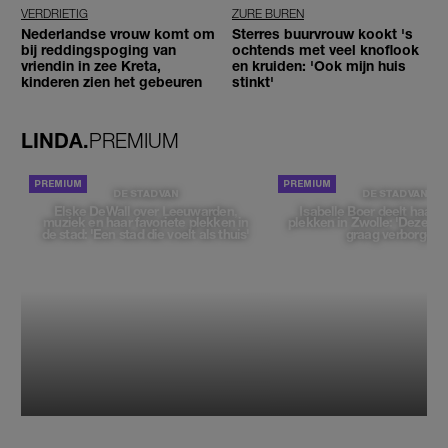
VERDRIETIG
ZURE BUREN
Nederlandse vrouw komt om
Sterres buurvrouw kookt 's
bij reddingspoging van
ochtends met veel knoflook
vriendin in zee Kreta,
en kruiden: 'Ook mijn huis
kinderen zien het gebeuren
stinkt'
LINDA.
PREMIUM
DE STAD VAN
DE STAD VAN
Elske DeWall over Leeuwarden,
Isabelle Boer deelt haar f
muziek en haar favoriete plekken in
plekken in Zwolle: 'Deze pl
de stad: 'Een stad die voelt als thuis'
graag verborgen'