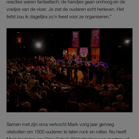
reacties waren fantastisch; de handjes gaan omhoog en de
voetjes van de vloer. Je ziet de ouderen echt herleven. Het
liefst zou ik dagelijks zo’n feest voor ze organiseren.”
Samen met zijn oma verkocht Mark vorig jaar genoeg
oliebollen om 1500 ouderen te laten rock en rollen. Nu heeft
Mark besloten om Oma Coby’s Oliebollenbar nog grootser uit