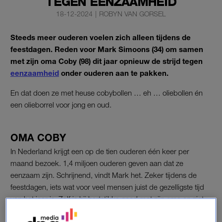
TEGEN EENZAAMHEID
18-12-2024
|
ROBYN VAN GORSEL
Steeds meer ouderen voelen zich alleen tijdens de
feestdagen. Reden voor Mark Simoons (34) om samen
met zijn oma Coby (98) dit jaar opnieuw de strijd tegen
eenzaamheid
onder ouderen aan te pakken.
En dat doen ze met heuse cobybollen … eh … oliebollen én
een olieborrel voor jong en oud.
OMA COBY
In Nederland krijgt een op de tien ouderen één keer per
maand bezoek. 1,4 miljoen ouderen geven aan dat ze
eenzaam zijn. Schrijnend, vindt Mark het. Zeker tijdens de
feestdagen, iets wat voor veel mensen juist de gezelligste tijd
van het jaar is. Zelf is hij hartstikke goed met zijn oma en ziet
hij haar regelmatig, maar ook zij voelt zich wel eens alleen.