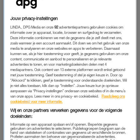
Dat vindt haar kleinzoon maar moeilijk om te zien. Daarom
bedacht hij in 2023 een actie om samen met oma Coby
Jouw privacy-instellingen
oliebollen te verkopen. “Ik herinnerde me dat oma vroeger
LINDA., DPG Media en onze
92
advertentiepartners gebruiken cookies om
altijd voor de hele buurt oliebollen bakte volgens een
informatie over je apparaat, locatie, browser en surfgedrag te verzamelen.
familierecept dat zij had geleerd van haar moeder. Ze roken
Deze informatie combineren we met de gegevens die je zelf deelt met ons,
zoals wanneer je een account aanmaakt. Dit doen we om het gebruik van onze
en smaakten altijd heerlijk. Dat doet ze helaas al jaren niet
media te analyseren en onze websites en apps te verbeteren. Daarnaast
meer, maar het geheime recept had ze nog wel. Ik heb
kunnen we, als je hier toestemming voor geeft, je gegevens gebruiken om onze
gevraagd of ik het mocht geheime recept mocht gebruiken om
content, communicatie en aanbod te personaliseren en je relevante
advertenties te tonen, en voor marketingdoeleinden delen met 4
eenzame ouderen te helpen. Daar hoefde oma niet lang over
mediapartners. Ook content van 13 externe platformen wordt enkel getoond
na te denken.”
met jouw toestemming. Geef toestemming of stel je eigen keuze in. Door op
"Akkoord" te klikken, geef je toestemming voor onderstaande doeleinden. Wil
je niet alles toestaan, klik dan op “Instellen”. Jouw keuze kun je opnieuw
aanpassen via “Privacy-instellingen” onderaan onze websites of in de menu’s
TROTSE OMA
van onze apps. Lees meer in ons privacy- en cookiebeleid.
Raadpleeg ons
cookiebeleid voor meer informatie.
Oma zelf vond het plan van haar kleinzoon geweldig, vertelt
Wij en onze partners verwerken gegevens voor de volgende
Mark. “Ze had nooit verwacht dat haar oude recept gebruikt
doeleinden:
zou worden om de eenzaamheid onder ouderen in Nederland
Informatie op een apparaat opslaan en/of openen. Beperkte gegevens
tegen te gaan. Ze is heel erg trots.” Toch maakt Coby zich wel
gebruiken om advertenties te selecteren. Publieksgroepen begrijpen aan de
hand van statistieken of combinaties van gegevens uit verschillende bronnen.
even zorgen. “De bollen moeten wel lekker zijn, want haar
Profielen aanmaken ten behoeve van gepersonaliseerde advertenties.