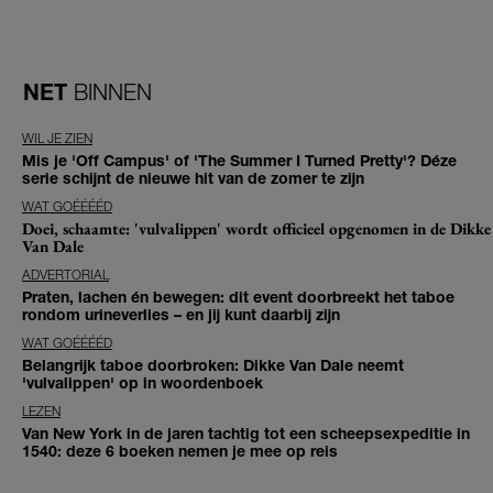
NET
BINNEN
WIL JE ZIEN
Mis je 'Off Campus' of 'The Summer I Turned Pretty'? Déze
serie schijnt de nieuwe hit van de zomer te zijn
WAT GOÉÉÉÉD
Doei, schaamte: 'vulvalippen' wordt officieel opgenomen in de Dikke
Van Dale
ADVERTORIAL
Praten, lachen én bewegen: dit event doorbreekt het taboe
rondom urineverlies – en jij kunt daarbij zijn
WAT GOÉÉÉÉD
Belangrijk taboe doorbroken: Dikke Van Dale neemt
'vulvalippen' op in woordenboek
LEZEN
Van New York in de jaren tachtig tot een scheepsexpeditie in
1540: deze 6 boeken nemen je mee op reis