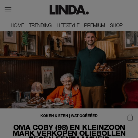
HOME
HOME
TRENDING
TRENDING
LIFESTYLE
LIFESTYLE
PREMIUM
PREMIUM
SHOP
SHOP
KOKEN & ETEN
|
WAT GOÉÉÉÉD
OMA COBY (98) EN KLEINZOON
MARK VERKOPEN OLIEBOLLEN