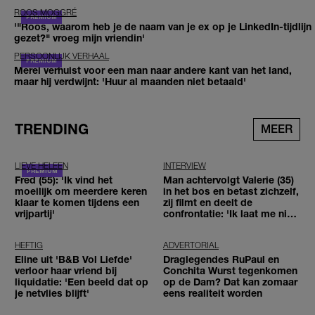
ROOS MOGGRÉ
'"Roos, waarom heb je de naam van je ex op je LinkedIn-tijdlijn
gezet?" vroeg mijn vriendin'
PERSOONLIJK VERHAAL
Merel verhuist voor een man naar andere kant van het land,
maar hij verdwijnt: 'Huur al maanden niet betaald'
TRENDING
MEER
LIEVE HELEEN
INTERVIEW
Fred (55): 'Ik vind het
Man achtervolgt Valerie (35)
moeilijk om meerdere keren
in het bos en betast zichzelf,
klaar te komen tijdens een
zij filmt en deelt de
vrijpartij'
confrontatie: 'Ik laat me niet
tegenhouden'
HEFTIG
ADVERTORIAL
Eline uit 'B&B Vol Liefde'
Draglegendes RuPaul en
verloor haar vriend bij
Conchita Wurst tegenkomen
liquidatie: 'Een beeld dat op
op de Dam? Dat kan zomaar
je netvlies blijft'
eens realiteit worden