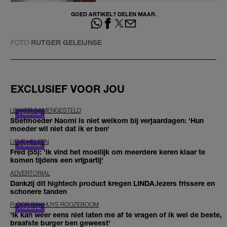
GOED ARTIKEL? DELEN MAAR.
FOTO
RUTGER GELEIJNSE
EXCLUSIEF VOOR JOU
LEKKER SAMENGESTELD
Stiefmoeder Naomi is niet welkom bij verjaardagen: 'Hun
moeder wil niet dat ik er ben'
LIEVE HELEEN
Fred (55): 'Ik vind het moeilijk om meerdere keren klaar te
komen tijdens een vrijpartij'
ADVERTORIAL
Dankzij dit hightech product kregen LINDA.lezers frissere en
schonere tanden
FLOOR BAKHUYS ROOZEBOOM
'Ik kan weer eens niet laten me af te vragen of ik wel de beste,
braafste burger ben geweest'