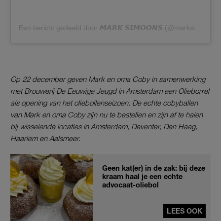
Een bericht gedeeld door 𝙈𝘼𝙍𝙆 𝙎𝙄𝙈𝙊𝙊𝙉𝙎 (@marksimoons)
Op 22 december geven Mark en oma Coby in samenwerking
met Brouwerij De Eeuwige Jeugd in Amsterdam een Olieborrel
als opening van het oliebollenseizoen. De echte cobyballen
van Mark en oma Coby zijn nu te bestellen en zijn af te halen
bij wisselende locaties in Amsterdam, Deventer, Den Haag,
Haarlem en Aalsmeer.
Geen kat(er) in de zak: bij deze
kraam haal je een echte
advocaat-oliebol
LEES OOK