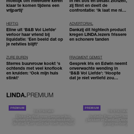
moeilijk om meerdere keren
in het bos en betast zichzelf,
klaar te komen tijdens een
zij filmt en deelt de
vrijpartij'
confrontatie: 'Ik laat me niet
tegenhouden'
HEFTIG
ADVERTORIAL
Eline uit 'B&B Vol Liefde'
Dankzij dit hightech product
verloor haar vriend bij
kregen LINDA.lezers frissere
liquidatie: 'Een beeld dat op
en schonere tanden
je netvlies blijft'
ZURE BUREN
FRAGMENT GEMIST
Sterres buurvrouw kookt 's
Gesprek Iris en Edwin neemt
ochtends met veel knoflook
onverwachte wending in
en kruiden: 'Ook mijn huis
'B&B Vol Liefde': 'Hoopte
stinkt'
dat je niet verliefd zou
worden'
LINDA.
PREMIUM
DE STAD VAN
DE STAD VAN
Elske DeWall over Leeuwarden,
Isabelle Boer deelt haar f
muziek en haar favoriete plekken in
plekken in Zwolle: 'Deze pl
de stad: 'Een stad die voelt als thuis'
graag verborgen'