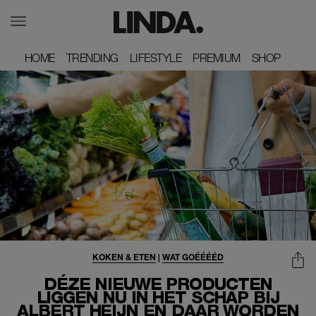
HOME
HOME
TRENDING
TRENDING
LIFESTYLE
LIFESTYLE
PREMIUM
PREMIUM
SHOP
SHOP
KOKEN & ETEN
|
WAT GOÉÉÉÉD
DÉZE NIEUWE PRODUCTEN
LIGGEN NU IN HET SCHAP BIJ
ALBERT HEIJN EN DAAR WORDEN