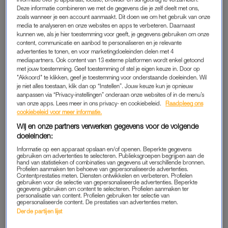
HOT HONEY
Deze informatie combineren we met de gegevens die je zelf deelt met ons,
De naam Hot Honey doet al het een en ander vermoeden:
zoals wanneer je een account aanmaakt. Dit doen we om het gebruik van onze
media te analyseren en onze websites en apps te verbeteren. Daarnaast
honing met chilipeper. Deze pittige honing is onweerstaanbaar
kunnen we, als je hier toestemming voor geeft, je gegevens gebruiken om onze
lekker bij bijvoorbeeld halloumi, op je tosti of op pizza. De
content, communicatie en aanbod te personaliseren en je relevante
combinatie van zoet en pittig geeft je gerecht direct een
advertenties te tonen, en voor marketingdoeleinden delen met 4
mediapartners. Ook content van 13 externe platformen wordt enkel getoond
upgrade. De Hot Honey van het huismerk Albert Heijn kost €
met jouw toestemming. Geef toestemming of stel je eigen keuze in. Door op
3,99 voor 350 gram.
"Akkoord" te klikken, geef je toestemming voor onderstaande doeleinden. Wil
je niet alles toestaan, klik dan op “Instellen”. Jouw keuze kun je opnieuw
aanpassen via “Privacy-instellingen” onderaan onze websites of in de menu’s
van onze apps. Lees meer in ons privacy- en cookiebeleid.
Raadpleeg ons
cookiebeleid voor meer informatie.
Wij en onze partners verwerken gegevens voor de volgende
doeleinden:
Informatie op een apparaat opslaan en/of openen. Beperkte gegevens
gebruiken om advertenties te selecteren. Publieksgroepen begrijpen aan de
hand van statistieken of combinaties van gegevens uit verschillende bronnen.
Profielen aanmaken ten behoeve van gepersonaliseerde advertenties.
Contentprestaties meten. Diensten ontwikkelen en verbeteren. Profielen
gebruiken voor de selectie van gepersonaliseerde advertenties. Beperkte
gegevens gebruiken om content te selecteren. Profielen aanmaken ter
personalisatie van content. Profielen gebruiken ter selectie van
gepersonaliseerde content. De prestaties van advertenties meten.
Derde partijen lijst