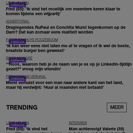
LIEVE HELEEN
Fred (55): 'Ik vind het moeilijk om meerdere keren klaar te
komen tijdens een vrijpartij'
ADVERTORIAL
Draglegendes RuPaul en Conchita Wurst tegenkomen op de
Dam? Dat kan zomaar eens realiteit worden
FLOOR BAKHUYS ROOZEBOOM
'Ik kan weer eens niet laten me af te vragen of ik wel de beste,
braafste burger ben geweest'
ROOS MOGGRÉ
'"Roos, waarom heb je de naam van je ex op je LinkedIn-tijdlijn
gezet?" vroeg mijn vriendin'
PERSOONLIJK VERHAAL
Merel verhuist voor een man naar andere kant van het land,
maar hij verdwijnt: 'Huur al maanden niet betaald'
TRENDING
MEER
LIEVE HELEEN
INTERVIEW
Fred (55): 'Ik vind het
Man achtervolgt Valerie (35)