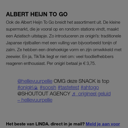
ALBERT HEIJN TO GO
Ook de Albert Heijn To Go breidt het assortiment uit. De kleine
supermarkt, die je vooral op en rondom stations vindt, maakt
een Aziatisch uitstapje. Zo introduceren ze onigiri’s: traditionele
Japanse rijstballen met een vulling van bijvoorbeeld tonijn of
zalm. Ze hebben een driehoekige vorm en zijn omwikkeld met
zeewier. En ja, TikTok liegt er niet om: veel foodliefhebbers
reageren enthousiast. Per onigiri betaal je € 3,75.
@hellievuurpellie
OMG deze SNACK is top
#onigiri🍙
#soosh
#tastetest
#ahtogo
@SHOUTOUT AGENCY
♬ origineel geluid
– hellievuurpellie
Het beste van LINDA. direct in je mail?
Meld je aan voor