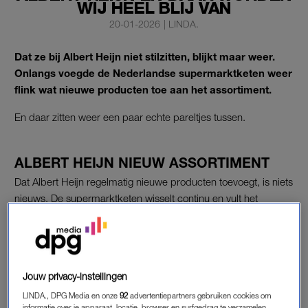
WIJ HEEL BLIJ VAN
20-01-2026
|
LINDA.
Dat ze bij Albert Heijn niet stilzitten, blijkt maar weer.
Onlangs voegde de Nederlandse supermarktketen weer
flink wat nieuwe producten toe aan het assortiment.
En daar zitten weer een paar echte pareltjes tussen.
ALBERT HEIJN NIEUW ASSORTIMENT
Dat Albert Heijn regelmatig nieuwe producten toevoegt, is niets
nieuws. De supermarktketen wisselt continu en vult het
assortiment vaak aan. Maar soms springen die nieuwkomers
er nét even meer uit dan anders. Dat Albert Heijn meegaat met
de laatste foodtrends, blijkt maar weer. Wij zetten de meest
verrassende nieuwkomers voor je op een rij.
Jouw privacy-instellingen
LINDA., DPG Media en onze
92
advertentiepartners gebruiken cookies om
informatie over je apparaat, locatie, browser en surfgedrag te verzamelen.