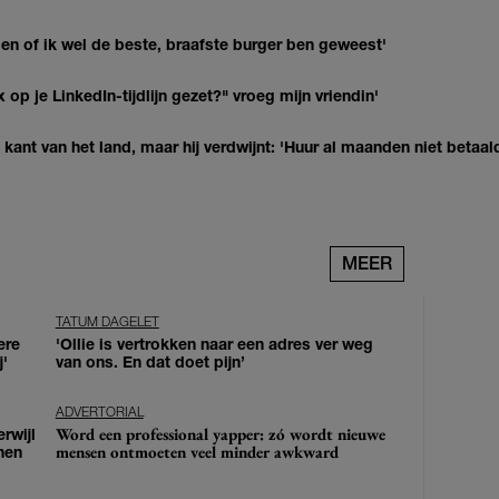
agen of ik wel de beste, braafste burger ben geweest'
op je LinkedIn-tijdlijn gezet?" vroeg mijn vriendin'
kant van het land, maar hij verdwijnt: 'Huur al maanden niet betaal
MEER
TATUM DAGELET
ere
'Ollie is vertrokken naar een adres ver weg
j'
van ons. En dat doet pijn’
ADVERTORIAL
Word een professional yapper: zó wordt nieuwe
erwijl
mensen ontmoeten veel minder awkward
nen