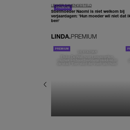
LEKKER SAMENGESTELD
Stiefmoeder Naomi is niet welkom bij
verjaardagen: 'Hun moeder wil niet dat i
ben'
LINDA.
PREMIUM
DE STAD VAN
Elske DeWall over Leeuwarden,
muziek en haar favoriete plekken in
de stad: 'Een stad die voelt als thuis'