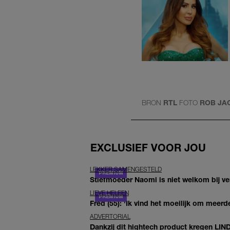
BRON
RTL
FOTO
ROB JA
EXCLUSIEF VOOR JOU
LEKKER SAMENGESTELD
Stiefmoeder Naomi is niet welkom bij ver
LIEVE HELEEN
Fred (55): 'Ik vind het moeilijk om meerde
ADVERTORIAL
Dankzij dit hightech product kregen LIN