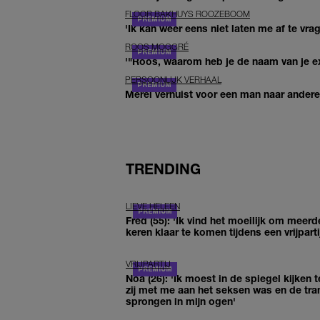
FLOOR BAKHUYS ROOZEBOOM
'Ik kan weer eens niet laten me af te vr
ROOS MOGGRÉ
'"Roos, waarom heb je de naam van je ex 
PERSOONLIJK VERHAAL
Merel verhuist voor een man naar andere 
TRENDING
LIEVE HELEEN
Fred (55): 'Ik vind het moeilijk om meerd
keren klaar te komen tijdens een vrijparti
VRIJPARTIJ
Noa (26): 'Ik moest in de spiegel kijken t
zij met me aan het seksen was en de tra
sprongen in mijn ogen'