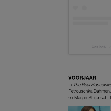
Een bericht
VOORJAAR
In
The Real Housewive
Petrouschka Dahmen, 
en Marjan Strijbosch. D