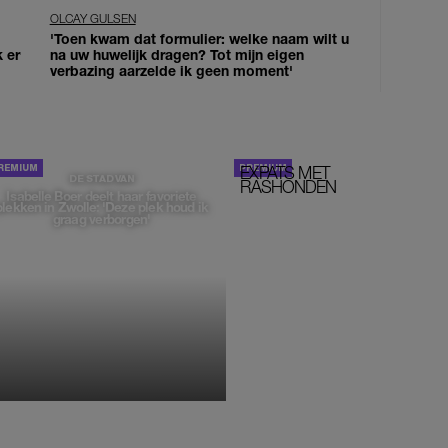
OLCAY GULSEN
'Toen kwam dat formulier: welke naam wilt u
k er
na uw huwelijk dragen? Tot mijn eigen
verbazing aarzelde ik geen moment'
EXPATS MET
STOM!
DE STAD VAN
RASHONDEN
Isabelle Boer deelt haar favoriete
plekken in Zwolle: 'Deze plek houd ik
graag verborgen'
MONIQUE KLEMANN