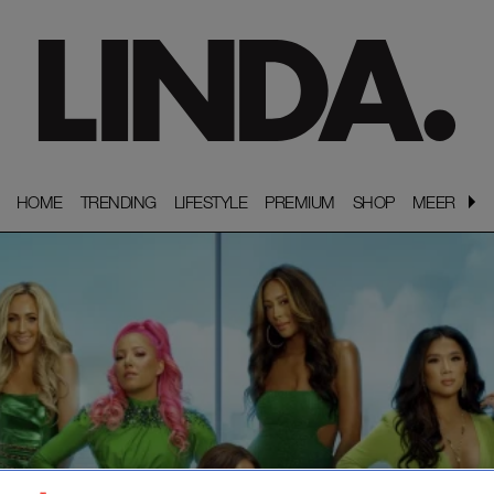
HOME
HOME
TRENDING
TRENDING
LIFESTYLE
LIFESTYLE
PREMIUM
PREMIUM
SHOP
SHOP
MEER
MEER