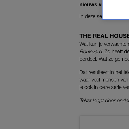
nieuws voor je: Vi
In deze serie worden 
THE REAL HOUSE
Wat kun je verwachten
Boulevard
. Zo heeft 
bordeel. Wat ze gemee
Dat resulteert in het 
waar veel mensen van
je ook in deze serie v
Tekst loopt door onder