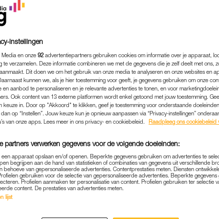
cy-instellingen
 Media en onze
92
advertentiepartners gebruiken cookies om informatie over je apparaat, lo
g te verzamelen. Deze informatie combineren we met de gegevens die je zelf deelt met ons, z
aanmaakt. Dit doen we om het gebruik van onze media te analyseren en onze websites en a
Daarnaast kunnen we, als je hier toestemming voor geeft, je gegevens gebruiken om onze con
 en aanbod te personaliseren en je relevante advertenties te tonen, en voor marketingdoele
ers. Ook content van 13 externe platformen wordt enkel getoond met jouw toestemming. Ge
gen keuze in. Door op "Akkoord" te klikken, geef je toestemming voor onderstaande doeleinden. 
k dan op “Instellen”. Jouw keuze kun je opnieuw aanpassen via “Privacy-instellingen” ondera
u’s van onze apps. Lees meer in ons privacy- en cookiebeleid.
Raadpleeg ons cookiebeleid 
ENTERTAINMENT
|
WIL JE WETEN
USEWIVES'-FANS OPGELE
e partners verwerken gegevens voor de volgende doeleinden:
ERIE OP KOMST OVER V
p een apparaat opslaan en/of openen. Beperkte gegevens gebruiken om advertenties te sele
pen begrijpen aan de hand van statistieken of combinaties van gegevens uit verschillende br
 behoeve van gepersonaliseerde advertenties. Contentprestaties meten. Diensten ontwikkel
RIENDINNEN UIT HET ZUID
Profielen gebruiken voor de selectie van gepersonaliseerde advertenties. Beperkte gegeven
lecteren. Profielen aanmaken ter personalisatie van content. Profielen gebruiken ter selectie 
eerde content. De prestaties van advertenties meten.
30-09-2024
|
REDACTIE NIEUWS
 lijst
s en fan van
The Real Housewives of Amsterdam
? Da