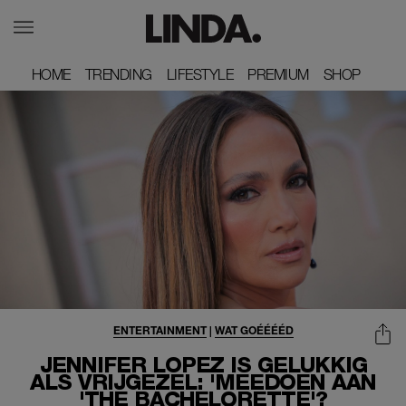
HOME
HOME
TRENDING
TRENDING
LIFESTYLE
LIFESTYLE
PREMIUM
PREMIUM
SHOP
SHOP
ENTERTAINMENT
|
WAT GOÉÉÉÉD
JENNIFER LOPEZ IS GELUKKIG
ALS VRIJGEZEL: 'MEEDOEN AAN
'THE BACHELORETTE'?