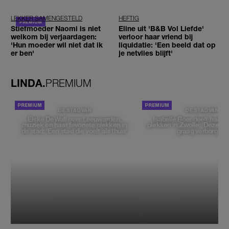
ogen'
reizigers'
LEKKER SAMENGESTELD
HEFTIG
Stiefmoeder Naomi is niet
Eline uit 'B&B Vol Liefde'
welkom bij verjaardagen:
verloor haar vriend bij
'Hun moeder wil niet dat ik
liquidatie: 'Een beeld dat op
er ben'
je netvlies blijft'
LINDA.
PREMIUM
DE STAD VAN
DE STAD VAN
Elske DeWall over Leeuwarden,
Isabelle Boer deelt haar f
muziek en haar favoriete plekken in
plekken in Zwolle: 'Deze pl
de stad: 'Een stad die voelt als thuis'
graag verborgen'