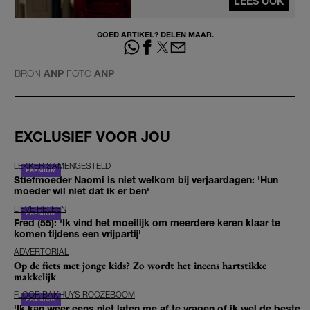
LEES OOK
GOED ARTIKEL? DELEN MAAR.
BRON
ANP
FOTO
ANP
EXCLUSIEF VOOR JOU
LEKKER SAMENGESTELD
Stiefmoeder Naomi is niet welkom bij verjaardagen: 'Hun
moeder wil niet dat ik er ben'
LIEVE HELEEN
Fred (55): 'Ik vind het moeilijk om meerdere keren klaar te
komen tijdens een vrijpartij'
ADVERTORIAL
Op de fiets met jonge kids? Zo wordt het ineens hartstikke
makkelijk
FLOOR BAKHUYS ROOZEBOOM
'Ik kan weer eens niet laten me af te vragen of ik wel de beste,