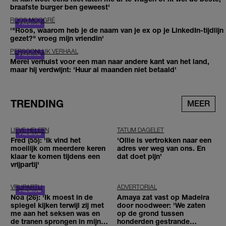
braafste burger ben geweest'
ROOS MOGGRÉ
'"Roos, waarom heb je de naam van je ex op je LinkedIn-tijdlijn
gezet?" vroeg mijn vriendin'
PERSOONLIJK VERHAAL
Merel verhuist voor een man naar andere kant van het land,
maar hij verdwijnt: 'Huur al maanden niet betaald'
TRENDING
MEER
LIEVE HELEEN
TATUM DAGELET
Fred (55): 'Ik vind het
'Ollie is vertrokken naar een
moeilijk om meerdere keren
adres ver weg van ons. En
klaar te komen tijdens een
dat doet pijn’
vrijpartij'
VRIJPARTIJ
ADVERTORIAL
Noa (26): 'Ik moest in de
Amaya zat vast op Madeira
spiegel kijken terwijl zij met
door noodweer: 'We zaten
me aan het seksen was en
op de grond tussen
de tranen sprongen in mijn
honderden gestrande