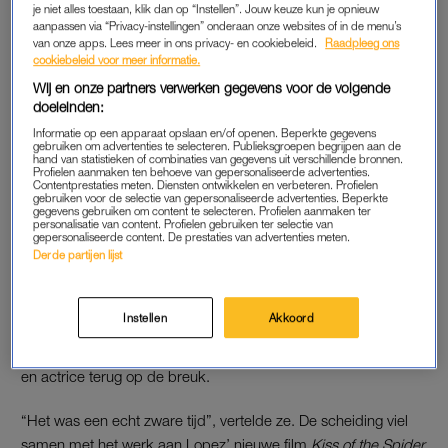
nieuwe relatie. “Ooit ontmoet ik weer iemand, als ze goed
je niet alles toestaan, klik dan op “Instellen”. Jouw keuze kun je opnieuw
genoeg zijn”, aldus de 56-jarige ster.
aanpassen via “Privacy-instellingen” onderaan onze websites of in de menu’s
van onze apps. Lees meer in ons privacy- en cookiebeleid.
Raadpleeg ons
cookiebeleid voor meer informatie.
Leontine Ruiters: ‘Single
Wij en onze partners verwerken gegevens voor de volgende
vrouwen zijn niet zielig, en
doeleinden:
eenzaam ben ik ook niet’
Informatie op een apparaat opslaan en/of openen. Beperkte gegevens
gebruiken om advertenties te selecteren. Publieksgroepen begrijpen aan de
hand van statistieken of combinaties van gegevens uit verschillende bronnen.
Profielen aanmaken ten behoeve van gepersonaliseerde advertenties.
LEES OOK
Contentprestaties meten. Diensten ontwikkelen en verbeteren. Profielen
gebruiken voor de selectie van gepersonaliseerde advertenties. Beperkte
gegevens gebruiken om content te selecteren. Profielen aanmaken ter
personalisatie van content. Profielen gebruiken ter selectie van
gepersonaliseerde content. De prestaties van advertenties meten.
‘ZWARE TIJD’
Derde partijen lijst
Eerder was Jennifer samen met acteur Ben Affleck. Ze
noemde de periode rondom haar scheiding het “beste” wat
Instellen
Akkoord
haar is overkomen, omdat ze erdoor gegroeid is. In een
interview met
CBS News Sunday Morning
blikte de zangeres
en actrice terug op de breuk.
“Het was een echt zware tijd”, vertelde ze. De scheiding viel
samen met het werk aan Lopez’ nieuwe film
Kiss of the Spider