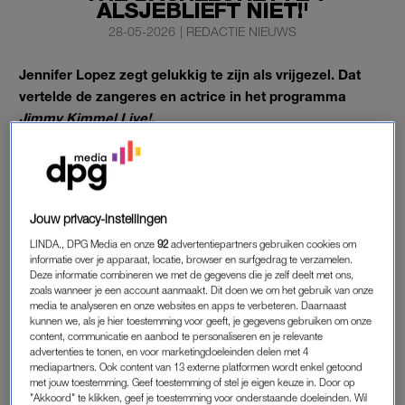
ALSJEBLIEFT NIET!'
28-05-2026
|
REDACTIE NIEUWS
Jennifer Lopez zegt gelukkig te zijn als vrijgezel. Dat
vertelde de zangeres en actrice in het programma
Jimmy Kimmel Live!.
Gelukkig maar.
JENNIFER LOPEZ: ‘HET VOELT HEEL
Jouw privacy-instellingen
GOED’
LINDA., DPG Media en onze
92
advertentiepartners gebruiken cookies om
Als talkshowhost Jimmy Kimmel haar vraagt of ze ooit mee
informatie over je apparaat, locatie, browser en surfgedrag te verzamelen.
Deze informatie combineren we met de gegevens die je zelf deelt met ons,
zou doen aan het programma
The Bachelorette
, zegt Jennifer
zoals wanneer je een account aanmaakt. Dit doen we om het gebruik van onze
Lopez: “Alsjeblieft niet! Ik zit in mijn gelukkige tijdperk.”
media te analyseren en onze websites en apps te verbeteren. Daarnaast
kunnen we, als je hier toestemming voor geeft, je gegevens gebruiken om onze
Volgens Lopez voelt zij zich momenteel erg prettig alleen: “Het
content, communicatie en aanbod te personaliseren en je relevante
voelt heel goed.”
advertenties te tonen, en voor marketingdoeleinden delen met 4
mediapartners. Ook content van 13 externe platformen wordt enkel getoond
met jouw toestemming. Geef toestemming of stel je eigen keuze in. Door op
Lopez zegt dat zij voorlopig geen behoefte heeft aan een
"Akkoord" te klikken, geef je toestemming voor onderstaande doeleinden. Wil