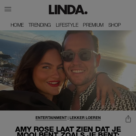
HOME
HOME
TRENDING
TRENDING
LIFESTYLE
LIFESTYLE
PREMIUM
PREMIUM
SHOP
SHOP
ENTERTAINMENT
|
LEKKER LOEREN
AMY ROSE LAAT ZIEN DAT JE
MOOI BENT ZOALS JE BENT: