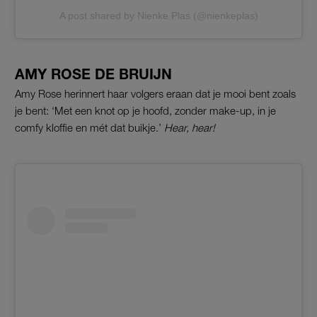
A post shared by Nienke Plas (@nienkeplas)
AMY ROSE DE BRUIJN
Amy Rose herinnert haar volgers eraan dat je mooi bent zoals
je bent: ‘Met een knot op je hoofd, zonder make-up, in je
comfy kloffie en mét dat buikje.’
Hear, hear!