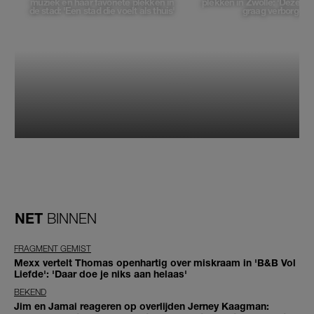
muziek en haar favoriete plekken in
plekken in Zwolle: 'Deze pl
de stad: 'Een stad die voelt als thuis'
graag verborgen'
NET
BINNEN
FRAGMENT GEMIST
Mexx vertelt Thomas openhartig over miskraam in 'B&B Vol
Liefde': 'Daar doe je niks aan helaas'
BEKEND
Jim en Jamai reageren op overlijden Jerney Kaagman: