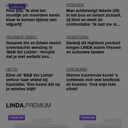
LIEVE HELEEN
INTERVIEW
Fred (55): 'Ik vind het
Man achtervolgt Valerie (35)
moeilijk om meerdere keren
in het bos en betast zichzelf,
klaar te komen tijdens een
zij filmt en deelt de
vrijpartij'
confrontatie: 'Ik laat me niet
tegenhouden'
FRAGMENT GEMIST
ADVERTORIAL
Gesprek Iris en Edwin neemt
Dankzij dit hightech product
onverwachte wending in
kregen LINDA.lezers frissere
'B&B Vol Liefde': 'Hoopte
en schonere tanden
dat je niet verliefd zou
worden'
HEFTIG
ZURE BUREN
Eline uit 'B&B Vol Liefde'
Sterres buurvrouw kookt 's
verloor haar vriend bij
ochtends met veel knoflook
liquidatie: 'Een beeld dat op
en kruiden: 'Ook mijn huis
je netvlies blijft'
stinkt'
LINDA.
PREMIUM
DE STAD VAN
DE STAD VAN
Elske DeWall over Leeuwarden,
Isabelle Boer deelt haar f