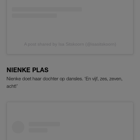
A post shared by Isa Sitskoorn (@isasitskoorn)
NIENKE PLAS
Nienke doet haar dochter op dansles. ‘En vijf, zes, zeven,
acht!’