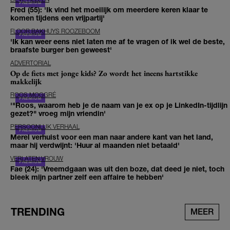
Fred (55): 'Ik vind het moeilijk om meerdere keren klaar te
komen tijdens een vrijpartij'
FLOOR BAKHUYS ROOZEBOOM
'Ik kan weer eens niet laten me af te vragen of ik wel de beste,
braafste burger ben geweest'
ADVERTORIAL
Op de fiets met jonge kids? Zo wordt het ineens hartstikke
makkelijk
ROOS MOGGRÉ
'"Roos, waarom heb je de naam van je ex op je LinkedIn-tijdlijn
gezet?" vroeg mijn vriendin'
PERSOONLIJK VERHAAL
Merel verhuist voor een man naar andere kant van het land,
maar hij verdwijnt: 'Huur al maanden niet betaald'
VERLATEN VROUW
Fae (24): 'Vreemdgaan was uit den boze, dat deed je niet, toch
bleek mijn partner zelf een affaire te hebben'
TRENDING
MEER