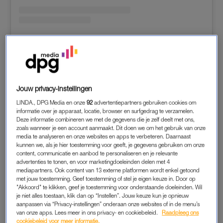
A post shared by gordonheuckeroth (@gordonheuckeroth)
Jouw privacy-instellingen
LINDA., DPG Media en onze
92
advertentiepartners gebruiken cookies om
informatie over je apparaat, locatie, browser en surfgedrag te verzamelen.
Deze informatie combineren we met de gegevens die je zelf deelt met ons,
SUZAN EN FREEK
zoals wanneer je een account aanmaakt. Dit doen we om het gebruik van onze
media te analyseren en onze websites en apps te verbeteren. Daarnaast
Suzan en Freek hebben nieuwe merchandise. ‘Wat is je favo?’
kunnen we, als je hier toestemming voor geeft, je gegevens gebruiken om onze
content, communicatie en aanbod te personaliseren en je relevante
advertenties te tonen, en voor marketingdoeleinden delen met 4
mediapartners. Ook content van 13 externe platformen wordt enkel getoond
met jouw toestemming. Geef toestemming of stel je eigen keuze in. Door op
"Akkoord" te klikken, geef je toestemming voor onderstaande doeleinden. Wil
je niet alles toestaan, klik dan op “Instellen”. Jouw keuze kun je opnieuw
aanpassen via “Privacy-instellingen” onderaan onze websites of in de menu’s
van onze apps. Lees meer in ons privacy- en cookiebeleid.
Raadpleeg ons
cookiebeleid voor meer informatie.