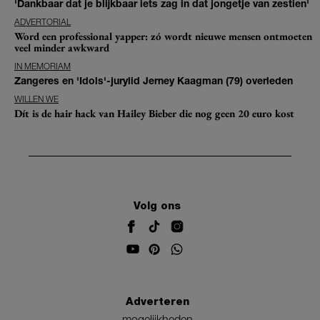
'Dankbaar dat je blijkbaar iets zag in dat jongetje van zestien'
ADVERTORIAL
Word een professional yapper: zó wordt nieuwe mensen ontmoeten
veel minder awkward
IN MEMORIAM
Zangeres en 'Idols'-jurylid Jerney Kaagman (79) overleden
WILLEN WE
Dít is de hair hack van Hailey Bieber die nog geen 20 euro kost
Volg ons
Adverteren
mogelijkheden