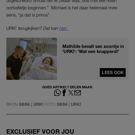
uitgescheurd omdat het te zwaar was, dus met een klein
oorbelletje beginnen.” Michael is het daar helemaal mee
eens, “ja dat is prima”.
URK!
terugkijken? Dat kan
hier.
Mathilde bevalt van zoontje in
'URK!': 'Wat een knapperd!'
LEES OOK
GOED ARTIKEL? DELEN MAAR.
BRON
SBS6 | URK!
FOTO
SBS6 | URK!
EXCLUSIEF VOOR JOU