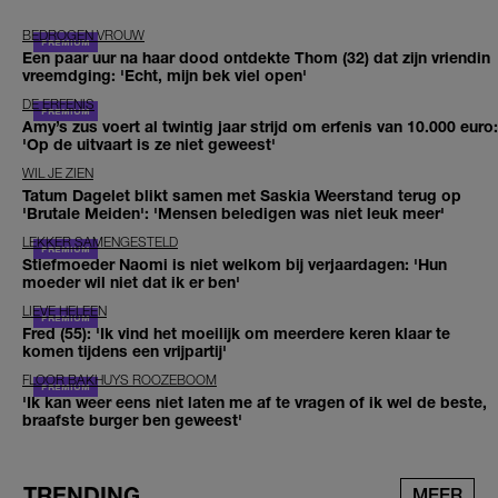
BEDROGEN VROUW
Een paar uur na haar dood ontdekte Thom (32) dat zijn vriendin
vreemdging: 'Echt, mijn bek viel open'
DE ERFENIS
Amy’s zus voert al twintig jaar strijd om erfenis van 10.000 euro:
'Op de uitvaart is ze niet geweest'
WIL JE ZIEN
Tatum Dagelet blikt samen met Saskia Weerstand terug op
'Brutale Meiden': 'Mensen beledigen was niet leuk meer'
LEKKER SAMENGESTELD
Stiefmoeder Naomi is niet welkom bij verjaardagen: 'Hun
moeder wil niet dat ik er ben'
LIEVE HELEEN
Fred (55): 'Ik vind het moeilijk om meerdere keren klaar te
komen tijdens een vrijpartij'
FLOOR BAKHUYS ROOZEBOOM
'Ik kan weer eens niet laten me af te vragen of ik wel de beste,
braafste burger ben geweest'
TRENDING
MEER