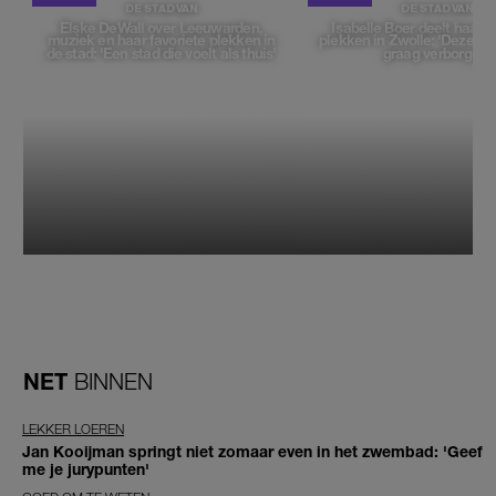
DE STAD VAN
DE STAD VAN
Elske DeWall over Leeuwarden,
Isabelle Boer deelt haar f
muziek en haar favoriete plekken in
plekken in Zwolle: 'Deze pl
de stad: 'Een stad die voelt als thuis'
graag verborgen'
NET
BINNEN
LEKKER LOEREN
Jan Kooijman springt niet zomaar even in het zwembad: 'Geef
me je jurypunten'