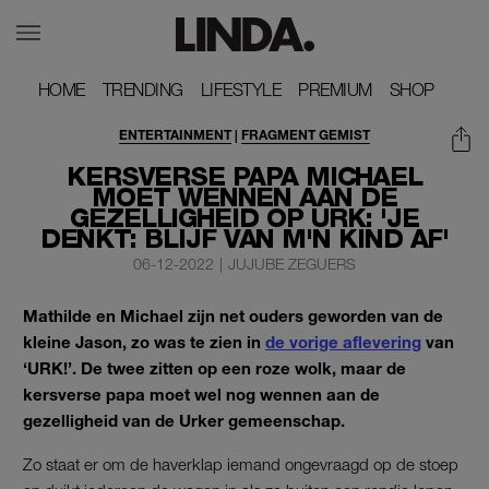
HOME
HOME
TRENDING
TRENDING
LIFESTYLE
LIFESTYLE
PREMIUM
PREMIUM
SHOP
SHOP
ENTERTAINMENT
|
FRAGMENT GEMIST
KERSVERSE PAPA MICHAEL
MOET WENNEN AAN DE
GEZELLIGHEID OP URK: 'JE
DENKT: BLIJF VAN M'N KIND AF'
06-12-2022
|
JUJUBE ZEGUERS
Mathilde en Michael zijn net ouders geworden van de
kleine Jason, zo was te zien in
de vorige aflevering
van
‘URK!’. De twee zitten op een roze wolk, maar de
kersverse papa moet wel nog wennen aan de
gezelligheid van de Urker gemeenschap.
Zo staat er om de haverklap iemand ongevraagd op de stoep