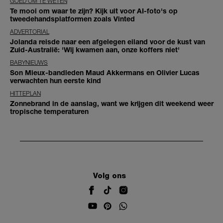
GOED OM TE WETEN
Te mooi om waar te zijn? Kijk uit voor AI-foto's op
tweedehandsplatformen zoals Vinted
ADVERTORIAL
Jolanda reisde naar een afgelegen eiland voor de kust van
Zuid-Australië: 'Wij kwamen aan, onze koffers niet'
BABYNIEUWS
Son Mieux-bandleden Maud Akkermans en Olivier Lucas
verwachten hun eerste kind
HITTEPLAN
Zonnebrand in de aanslag, want we krijgen dit weekend weer
tropische temperaturen
Volg ons