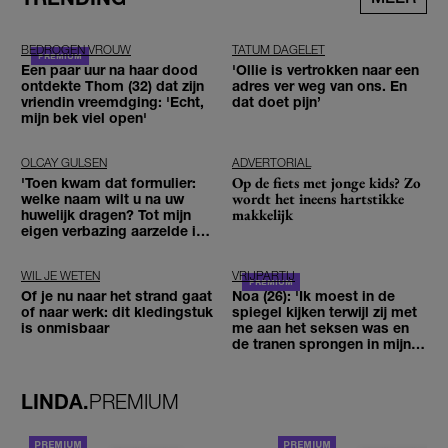
BEDROGEN VROUW
TATUM DAGELET
Een paar uur na haar dood
'Ollie is vertrokken naar een
ontdekte Thom (32) dat zijn
adres ver weg van ons. En
vriendin vreemdging: 'Echt,
dat doet pijn’
mijn bek viel open'
OLCAY GULSEN
ADVERTORIAL
Op de fiets met jonge kids? Zo
'Toen kwam dat formulier:
wordt het ineens hartstikke
welke naam wilt u na uw
makkelijk
huwelijk dragen? Tot mijn
eigen verbazing aarzelde ik
geen moment'
WIL JE WETEN
VRIJPARTIJ
Of je nu naar het strand gaat
Noa (26): 'Ik moest in de
of naar werk: dit kledingstuk
spiegel kijken terwijl zij met
is onmisbaar
me aan het seksen was en
de tranen sprongen in mijn
ogen'
LINDA.
PREMIUM