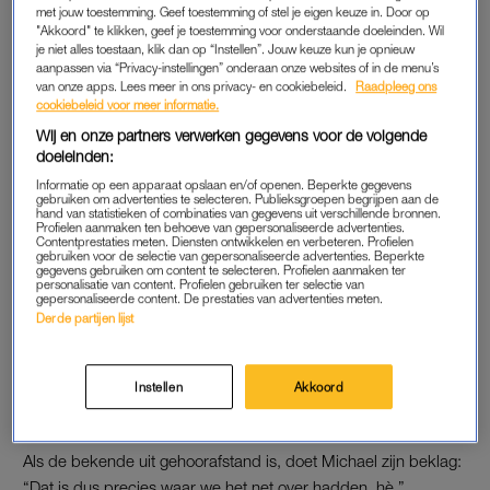
met jouw toestemming. Geef toestemming of stel je eigen keuze in. Door op
De kersverse vader is beschermend naar zijn zoon. “Dat is
"Akkoord" te klikken, geef je toestemming voor onderstaande doeleinden. Wil
je niet alles toestaan, klik dan op “Instellen”. Jouw keuze kun je opnieuw
helemaal niet goed voor die kleine, al die vreemde mensen die
aanpassen via “Privacy-instellingen” onderaan onze websites of in de menu’s
aan hem zitten te friemelen.” Het lijkt bijna té toevallig, want
van onze apps. Lees meer in ons privacy- en cookiebeleid.
Raadpleeg ons
niet lang erna komen zie iemand tegen. “O wat een schatje he,
cookiebeleid voor meer informatie.
hallo”, kirt de voorbijgangster als ze Jason bewondert. “Oh wat
Wij en onze partners verwerken gegevens voor de volgende
doeleinden:
ben je knap en wat een zachte wangetjes he.” Mathilde
glundert van trots: “Ja he”.
Informatie op een apparaat opslaan en/of openen. Beperkte gegevens
gebruiken om advertenties te selecteren. Publieksgroepen begrijpen aan de
hand van statistieken of combinaties van gegevens uit verschillende bronnen.
Profielen aanmaken ten behoeve van gepersonaliseerde advertenties.
Contentprestaties meten. Diensten ontwikkelen en verbeteren. Profielen
Gerda is te zien in 'URK!':
gebruiken voor de selectie van gepersonaliseerde advertenties. Beperkte
'Helemaal blij toen Mathilde
gegevens gebruiken om content te selecteren. Profielen aanmaken ter
personalisatie van content. Profielen gebruiken ter selectie van
zwanger bleek te zijn'
gepersonaliseerde content. De prestaties van advertenties meten.
Derde partijen lijst
LEES OOK
Instellen
Akkoord
OORBELLEN
Als de bekende uit gehoorafstand is, doet Michael zijn beklag:
“Dat is dus precies waar we het net over hadden, hè.”