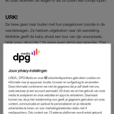
en duikt iedereen de wagen in als ze buiten een rondje lopen.
URK!
De twee gaan naar buiten met hun pasgeboren zoontje in de
wandelwagen. Ze hebben uitgekeken naar de wandeling.
Mathilde geeft de baby alvast een tour van zijn woonplaats.
“Kijk zoon, dit is Urk.” Ze staan even stil bij een strandje. “Dat
is mooi. Daar gaan we nog heel veel lol hebben en lekker
zwemmen.” Jason is duidelijk nog niet onder de indruk en
daar blijkt een goede reden voor te zijn. “Hij zit te poepen”,
lacht Mathilde. Ze leggen hem in de wagen zodat hij zijn grote
Jouw privacy-instellingen
boodschap in rust kan afmaken.
LINDA., DPG Media en onze
92
advertentiepartners gebruiken cookies om
informatie over je apparaat, locatie, browser en surfgedrag te verzamelen.
Michael komt niet uit de gemeente en dus moet Mathilde ook
Deze informatie combineren we met de gegevens die je zelf deelt met ons,
hem hier en daar wat uitleggen. “Als je hier op Urk bekenden
zoals wanneer je een account aanmaakt. Dit doen we om het gebruik van onze
media te analyseren en onze websites en apps te verbeteren. Daarnaast
tegenkomt, moeten die altijd even in de wagen kijken.”
kunnen we, als je hier toestemming voor geeft, je gegevens gebruiken om onze
Michael vindt dat nog wel “prima, zolang ze maar niet met hun
content, communicatie en aanbod te personaliseren en je relevante
advertenties te tonen, en voor marketingdoeleinden delen met 4
vieze vingers aan hem zitten allemaal.”
mediapartners. Ook content van 13 externe platformen wordt enkel getoond