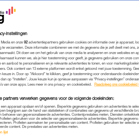
cy-instellingen
 Media en onze
92
advertentiepartners gebruiken cookies om informatie over je apparaat, lo
g te verzamelen. Deze informatie combineren we met de gegevens die je zelf deelt met ons, z
aanmaakt. Dit doen we om het gebruik van onze media te analyseren en onze websites en a
Daarnaast kunnen we, als je hier toestemming voor geeft, je gegevens gebruiken om onze con
 en aanbod te personaliseren en je relevante advertenties te tonen, en voor marketingdoele
ers. Ook content van 13 externe platformen wordt enkel getoond met jouw toestemming. Ge
gen keuze in. Door op "Akkoord" te klikken, geef je toestemming voor onderstaande doeleinden. 
k dan op “Instellen”. Jouw keuze kun je opnieuw aanpassen via “Privacy-instellingen” ondera
ENTERTAINMENT
|
FRAGMENT GEMIST
u’s van onze apps. Lees meer in ons privacy- en cookiebeleid.
Raadpleeg ons cookiebeleid 
MAAYKE VERHUIZEN IN 'IK
e partners verwerken gegevens voor de volgende doeleinden:
HUN KINDEREN NAAR SPAN
p een apparaat opslaan en/of openen. Beperkte gegevens gebruiken om advertenties te sele
MANGOBOER TE WORDE
pen begrijpen aan de hand van statistieken of combinaties van gegevens uit verschillende br
 behoeve van gepersonaliseerde advertenties. Contentprestaties meten. Diensten ontwikkel
Profielen gebruiken voor de selectie van gepersonaliseerde advertenties. Beperkte gegeven
25-06-2023
|
MAAIKE KOOIJMAN
lecteren. Profielen aanmaken ter personalisatie van content. Profielen gebruiken ter selectie 
eerde content. De prestaties van advertenties meten.
 lijst
s hebben ze nog niet, geeft Maayke (31) toe. “We vin