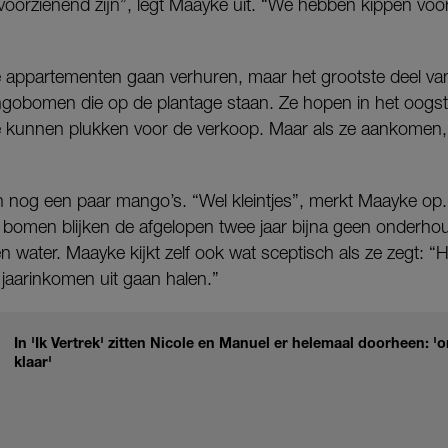
voorzienend zijn”, legt Maayke uit. “We hebben kippen voor
 ze appartementen gaan verhuren, maar het grootste deel 
obomen die op de plantage staan. Ze hopen in het oogsts
 kunnen plukken voor de verkoop. Maar als ze aankomen,
og een paar mango’s. “Wel kleintjes”, merkt Maayke op. M
 bomen blijken de afgelopen twee jaar bijna geen onderh
n water. Maayke kijkt zelf ook wat sceptisch als ze zegt: “He
 jaarinkomen uit gaan halen.”
In 'Ik Vertrek' zitten Nicole en Manuel er helemaal doorheen: 'o
klaar'