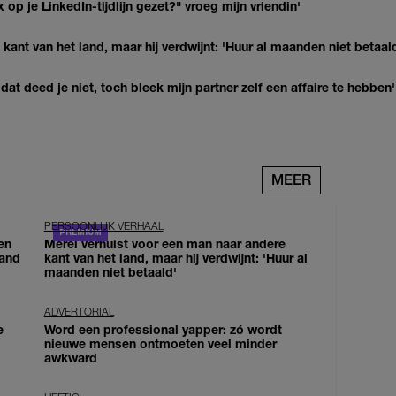
op je LinkedIn-tijdlijn gezet?" vroeg mijn vriendin'
kant van het land, maar hij verdwijnt: 'Huur al maanden niet betaal
at deed je niet, toch bleek mijn partner zelf een affaire te hebben'
MEER
PERSOONLIJK VERHAAL
en
Merel verhuist voor een man naar andere
land
kant van het land, maar hij verdwijnt: 'Huur al
maanden niet betaald'
ADVERTORIAL
e
Word een professional yapper: zó wordt
nieuwe mensen ontmoeten veel minder
awkward