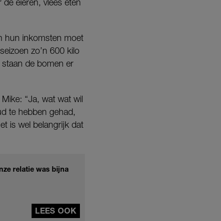
 de eieren, vlees eten
van hun inkomsten moet
eizoen zo’n 600 kilo
 staan de bomen er
ike: “Ja, wat wat wil
oud te hebben gehad,
t is wel belangrijk dat
nze relatie was bijna
LEES OOK