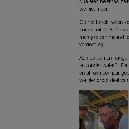
qua eten helemaal zelf
we niet meer.”
Op het terrein willen
komen uit de 800 mang
mango’s per maand te
verdord bij.
Aan de bomen hangen n
je, zonder water?” De
en al ruim een jaar gee
we hier groot deel van