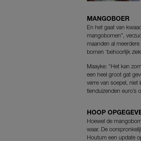
MANGOBOER
En het gaat van kwaad 
mangobomen”, verzucht
maanden al meerdere z
bomen ‘behoorlijk zie
Maayke: “Het kan zom
een heel groot gat ge
verre van soepel, niet
tienduizenden euro’s 
HOOP OPGEGEV
Hoewel de mangobomen e
waar. De oorspronkelijk
Houtum een update op 