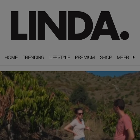
HOME
HOME
TRENDING
TRENDING
LIFESTYLE
LIFESTYLE
PREMIUM
PREMIUM
SHOP
SHOP
MEER
MEER