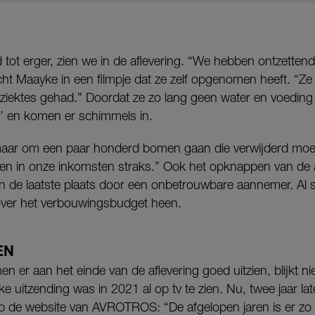
tot erger, zien we in de aflevering. “We hebben ontzetten
 Maayke in een filmpje dat ze zelf opgenomen heeft. “Ze
iektes gehad.” Doordat ze zo lang geen water en voeding
k’ en komen er schimmels in.
aar om een paar honderd bomen gaan die verwijderd moet
ven in onze inkomsten straks.” Ook het opknappen van de
 in de laatste plaats door een onbetrouwbare aannemer. Al s
over het verbouwingsbudget heen.
EN
r aan het einde van de aflevering goed uitzien, blijkt niet
e uitzending was in 2021 al op tv te zien. Nu, twee jaar late
de website van AVROTROS: “De afgelopen jaren is er zo w