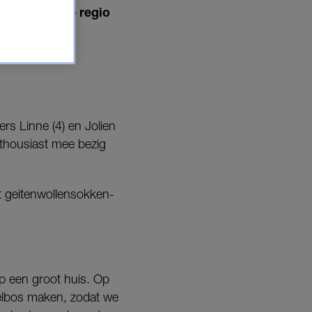
Zuid-Spaanse regio
s Linne (4) en Jolien
nthousiast mee bezig
t geitenwollensokken-
p een groot huis. Op
elbos maken, zodat we