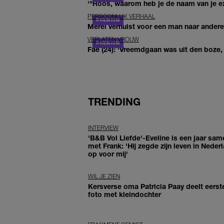
'"Roos, waarom heb je de naam van je ex 
PERSOONLIJK VERHAAL
Merel verhuist voor een man naar andere 
VERLATEN VROUW
Fae (24): 'Vreemdgaan was uit den boze, d
TRENDING
INTERVIEW
'B&B Vol Liefde'-Eveline is een jaar sam
met Frank: 'Hij zegde zijn leven in Neder
op voor mij'
WIL JE ZIEN
Kersverse oma Patricia Paay deelt eerst
foto met kleindochter