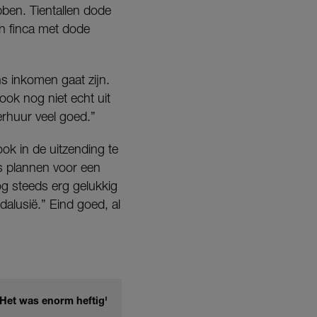
bben. Tientallen dode
n finca met dode
 inkomen gaat zijn.
ok nog niet echt uit
rhuur veel goed.”
ok in de uitzending te
fs plannen voor een
og steeds erg gelukkig
dalusië.” Eind goed, al
'Het was enorm heftig'