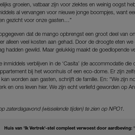
jks groeien, vatbaar zijn voor ziektes en weinig oogst he
ddels al vervangen voor nieuwe jonge boompjes, want ee
een gezicht voor onze gasten…”
pgegeven dat de mango opbrengst een groot deel van ons
er alleen veel kosten aan gehad. Door de droogte eten we o
aag hadden gewild. Maar gelukkig maakt de goedlopende ve
 inmiddels verblijven in de ‘Casita’ (de accommodatie die o
-appartement bij het woonhuis of een eco-dome. Er zijn zel
an worden aan gasten, schrijft de familie. En: “We zijn n
rk en ons leven hier. We zijn echt verliefd geworden op An
 op zaterdagavond (wisselende tijden) te zien op NPO1.
Huis van 'Ik Vertrek'-stel compleet verwoest door aardbeving: 