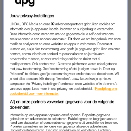
Pamela Kroes, de dochter van Wolter Kroes, wilde aan
het begin van haar eigen muzikale carrière geen
gebruikmaken van haar bekende achternaam.
Jouw privacy-instellingen
LINDA., DPG Media en onze
92
advertentiepartners gebruiken cookies om
Bij audities verzweeg de zangeres en musicalactrice dat ze de
informatie over je apparaat, locatie, browser en surfgedrag te verzamelen.
dochter van zanger Wolter Kroes was, vertelt ze in een
Deze informatie combineren we met de gegevens die je zelf deelt met ons,
zoals wanneer je een account aanmaakt. Dit doen we om het gebruik van onze
dubbelinterview met haar vader in
Libelle
.
media te analyseren en onze websites en apps te verbeteren. Daarnaast
kunnen we, als je hier toestemming voor geeft, je gegevens gebruiken om onze
content, communicatie en aanbod te personaliseren en je relevante
advertenties te tonen, en voor marketingdoeleinden delen met 4
PAMELA KROES, DOCHTER VAN
mediapartners. Ook content van 13 externe platformen wordt enkel getoond
WOLTER KROES
met jouw toestemming. Geef toestemming of stel je eigen keuze in. Door op
"Akkoord" te klikken, geef je toestemming voor onderstaande doeleinden. Wil
“Ik verzweeg het vaak, omdat ik het allemaal zelf wilde doen.
je niet alles toestaan, klik dan op “Instellen”. Jouw keuze kun je opnieuw
Geen voorsprong, geen kruiwagen. Als ik
audities deed
,
aanpassen via “Privacy-instellingen” onderaan onze websites of in de menu’s
vertelde ik dat vaak niet eens aan mijn ouders”, zegt Pamela in
van onze apps. Lees meer in ons privacy- en cookiebeleid.
Raadpleeg ons
cookiebeleid voor meer informatie.
het magazine. “Inmiddels maakt het me minder uit, want ik
Wij en onze partners verwerken gegevens voor de volgende
heb op eigen kracht wel wat bereikt.”
doeleinden:
Informatie op een apparaat opslaan en/of openen. Beperkte gegevens
Toen Pamela in 2013 meedeed aan
The Voice Kids
wist haar
gebruiken om advertenties te selecteren. Publieksgroepen begrijpen aan de
vader dat in eerste instantie niet eens, vertelt Wolter. “Ik weet
hand van statistieken of combinaties van gegevens uit verschillende bronnen.
Profielen aanmaken ten behoeve van gepersonaliseerde advertenties.
nog goed dat iemand tegen me zei: ‘Ik zie je zaterdag bij
The
Contentprestaties meten. Diensten ontwikkelen en verbeteren. Profielen