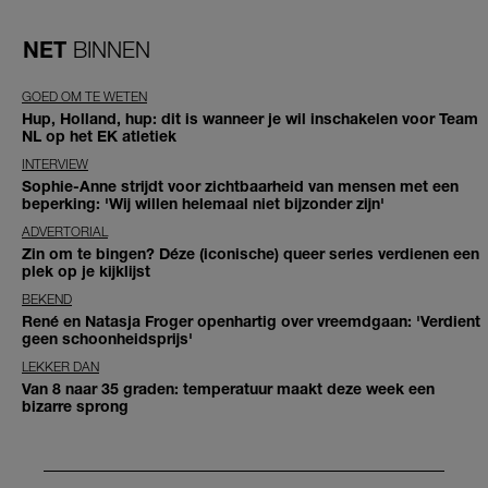
NET
BINNEN
GOED OM TE WETEN
Hup, Holland, hup: dit is wanneer je wil inschakelen voor Team
NL op het EK atletiek
INTERVIEW
Sophie-Anne strijdt voor zichtbaarheid van mensen met een
beperking: 'Wij willen helemaal niet bijzonder zijn'
ADVERTORIAL
Zin om te bingen? Déze (iconische) queer series verdienen een
plek op je kijklijst
BEKEND
René en Natasja Froger openhartig over vreemdgaan: 'Verdient
geen schoonheidsprijs'
LEKKER DAN
Van 8 naar 35 graden: temperatuur maakt deze week een
bizarre sprong