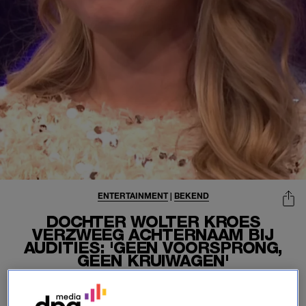
ENTERTAINMENT
|
BEKEND
DOCHTER WOLTER KROES
VERZWEEG ACHTERNAAM BIJ
AUDITIES: 'GEEN VOORSPRONG,
GEEN KRUIWAGEN'
16-06-2026
|
REDACTIE NIEUWS