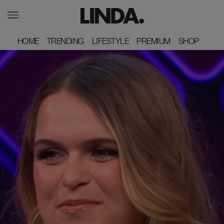
HOME
HOME
TRENDING
TRENDING
LIFESTYLE
LIFESTYLE
PREMIUM
PREMIUM
SHOP
SHOP