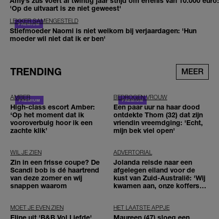
Amy’s zus voert al twintig jaar strijd om erfenis van 10.000 euro:
'Op de uitvaart is ze niet geweest'
LEKKER SAMENGESTELD
Stiefmoeder Naomi is niet welkom bij verjaardagen: 'Hun
moeder wil niet dat ik er ben'
TRENDING
MEER
AMBER
BEDROGEN VROUW
High-class escort Amber:
Een paar uur na haar dood
‘Op het moment dat ik
ontdekte Thom (32) dat zijn
vooroverbuig hoor ik een
vriendin vreemdging: 'Echt,
zachte klik’
mijn bek viel open'
WIL JE ZIEN
ADVERTORIAL
Zin in een frisse coupe? De
Jolanda reisde naar een
Scandi bob is dé haartrend
afgelegen eiland voor de
van deze zomer en wij
kust van Zuid-Australië: 'Wij
snappen waarom
kwamen aan, onze koffers
niet'
MOET JE EVEN ZIEN
HET LAATSTE APPJE
Eline uit 'B&B Vol Liefde'
Maureen (47) sloeg een