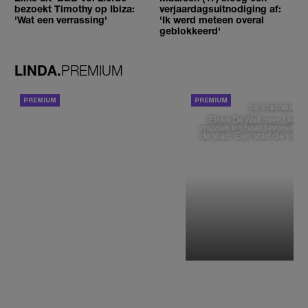
bezoekt Timothy op Ibiza:
verjaardagsuitnodiging af:
'Wat een verrassing'
'Ik werd meteen overal
geblokkeerd'
LINDA.
PREMIUM
ACHTERGROND
DE STAD VAN
Elske DeWall over Leeu
muziek en haar favoriete p
de stad: 'Een stad die voelt 