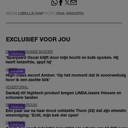
BRON
LIBELLE/ANP
FOTO
DNA SINGERS
EXCLUSIEF VOOR JOU
DE ALLEENSTAANDE MOEDER
'Spanjaard Oscar blijft door mijn hoofd en buik spoken. Hij
heeft hetzelfde, appt hij'
AMBER
High-class escort Amber: ‘Op het moment dat ik vooroverbuig
hoor ik een zachte klik’
ADVERTORIAL
Dankzij dit hightech product kregen LINDA.lezers frissere en
schonere tanden
BEDROGEN VROUW
Een paar uur na haar dood ontdekte Thom (32) dat zijn vriendin
vreemdging: 'Echt, mijn bek viel open'
DE ERFENIS