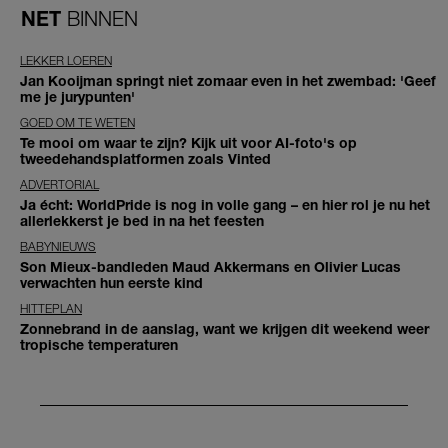
NET
BINNEN
LEKKER LOEREN
Jan Kooijman springt niet zomaar even in het zwembad: 'Geef
me je jurypunten'
GOED OM TE WETEN
Te mooi om waar te zijn? Kijk uit voor AI-foto's op
tweedehandsplatformen zoals Vinted
ADVERTORIAL
Ja écht: WorldPride is nog in volle gang – en hier rol je nu het
allerlekkerst je bed in na het feesten
BABYNIEUWS
Son Mieux-bandleden Maud Akkermans en Olivier Lucas
verwachten hun eerste kind
HITTEPLAN
Zonnebrand in de aanslag, want we krijgen dit weekend weer
tropische temperaturen