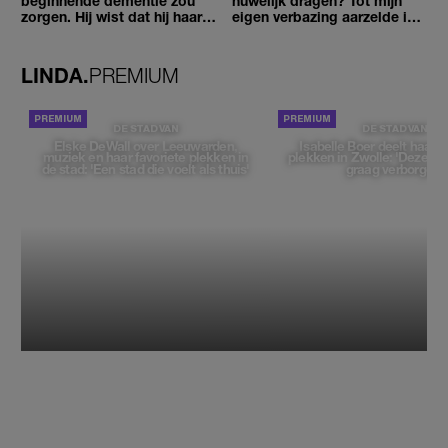
beginnende dementie zou
huwelijk dragen? Tot mijn
zorgen. Hij wist dat hij haar
eigen verbazing aarzelde ik
zou moeten loslaten'
geen moment'
LINDA.
PREMIUM
DE STAD VAN
DE STAD VAN
Elske DeWall over Leeuwarden,
Isabelle Boer deelt haar f
muziek en haar favoriete plekken in
plekken in Zwolle: 'Deze pl
de stad: 'Een stad die voelt als thuis'
graag verborgen'