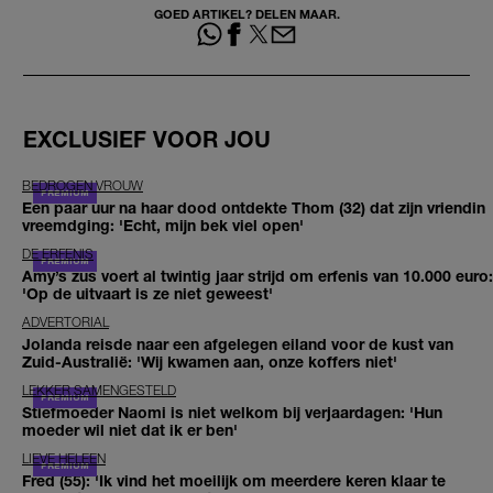
GOED ARTIKEL? DELEN MAAR.
EXCLUSIEF VOOR JOU
BEDROGEN VROUW
Een paar uur na haar dood ontdekte Thom (32) dat zijn vriendin
vreemdging: 'Echt, mijn bek viel open'
DE ERFENIS
Amy’s zus voert al twintig jaar strijd om erfenis van 10.000 euro:
'Op de uitvaart is ze niet geweest'
ADVERTORIAL
Jolanda reisde naar een afgelegen eiland voor de kust van
Zuid-Australië: 'Wij kwamen aan, onze koffers niet'
LEKKER SAMENGESTELD
Stiefmoeder Naomi is niet welkom bij verjaardagen: 'Hun
moeder wil niet dat ik er ben'
LIEVE HELEEN
Fred (55): 'Ik vind het moeilijk om meerdere keren klaar te