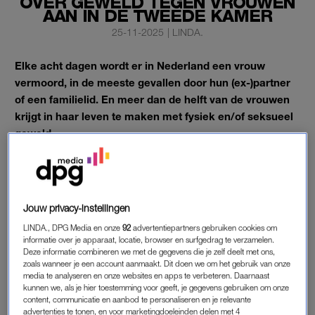
OVER GEWELD TEGEN VROUWEN
AAN IN DE TWEEDE KAMER
25-11-2025
|
LINDA.
Elke acht dagen wordt er in Nederland een vrouw
vermoord, in de meeste gevallen door hun (ex-)partner
of een familielid. En meer dan de helft van de vrouwen
krijgt in haar leven te maken met fysiek en/of seksueel
geweld.
Geweld tegen vrouwen is geen incident, het is een structureel
probleem. En het wordt tijd voor een nationale aanpak.
Vrouwen moeten in Nederland veilig kunnen zijn. Altijd en
Jouw privacy-instellingen
overal.
LINDA., DPG Media en onze
92
advertentiepartners gebruiken cookies om
informatie over je apparaat, locatie, browser en surfgedrag te verzamelen.
Deze informatie combineren we met de gegevens die je zelf deelt met ons,
NATIONAAL ACTIEPLAN STOP GEWELD
zoals wanneer je een account aanmaakt. Dit doen we om het gebruik van onze
TEGEN VROUWEN
media te analyseren en onze websites en apps te verbeteren. Daarnaast
kunnen we, als je hier toestemming voor geeft, je gegevens gebruiken om onze
Er is dringend actie nodig, vinden WOMEN Inc., LINDA. en
content, communicatie en aanbod te personaliseren en je relevante
LINDA.meiden. Daarom werd afgelopen september een
advertenties te tonen, en voor marketingdoeleinden delen met 4