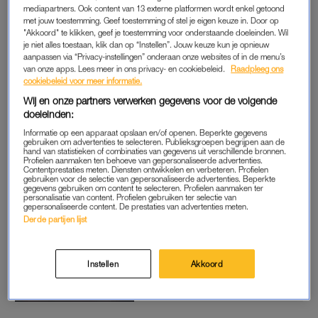
mediapartners. Ook content van 13 externe platformen wordt enkel getoond
grootschalige petitie gelanceerd, waarmee we de politiek
met jouw toestemming. Geef toestemming of stel je eigen keuze in. Door op
wilden oproepen om te investeren in de veiligheid van
"Akkoord" te klikken, geef je toestemming voor onderstaande doeleinden. Wil
vrouwen.
je niet alles toestaan, klik dan op “Instellen”. Jouw keuze kun je opnieuw
aanpassen via “Privacy-instellingen” onderaan onze websites of in de menu’s
van onze apps. Lees meer in ons privacy- en cookiebeleid.
Raadpleeg ons
Vandaag, op de Internationale Dag voor de Uitbanning van
cookiebeleid voor meer informatie.
Geweld tegen Vrouwen, bieden WOMEN Inc., LINDA.,
Wij en onze partners verwerken gegevens voor de volgende
LINDA.meiden en Lisa Loeb de petitie ‘Start een Nationaal
doeleinden:
Actieplan Stop Geweld tegen Vrouwen’ aan in de Tweede
Informatie op een apparaat opslaan en/of openen. Beperkte gegevens
gebruiken om advertenties te selecteren. Publieksgroepen begrijpen aan de
Kamer. Ruim 33.000 mensen tekenden de petitie. Daarmee
hand van statistieken of combinaties van gegevens uit verschillende bronnen.
Profielen aanmaken ten behoeve van gepersonaliseerde advertenties.
roepen ze de politiek op om geweld tegen vrouwen te
Contentprestaties meten. Diensten ontwikkelen en verbeteren. Profielen
stoppen.
gebruiken voor de selectie van gepersonaliseerde advertenties. Beperkte
gegevens gebruiken om content te selecteren. Profielen aanmaken ter
personalisatie van content. Profielen gebruiken ter selectie van
gepersonaliseerde content. De prestaties van advertenties meten.
Derde partijen lijst
De cijfers van geweld tegen
vrouwen in Nederland zijn om
te huilen: 'Verbijsterend dat we
het nog steeds niet serieus
Instellen
Akkoord
nemen'
LEES OOK