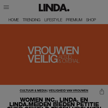
HOME
HOME
TRENDING
TRENDING
LIFESTYLE
LIFESTYLE
PREMIUM
PREMIUM
SHOP
SHOP
CULTUUR & MEDIA
|
VEILIGHEID VAN VROUWEN
WOMEN INC., LINDA. EN
LINDA.MEIDEN BIEDEN PETITIE