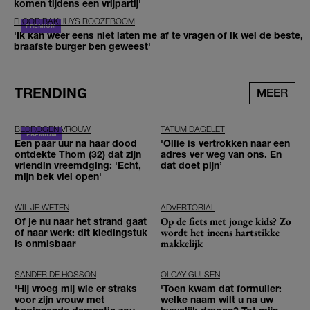
komen tijdens een vrijpartij'
FLOOR BAKHUYS ROOZEBOOM
'Ik kan weer eens niet laten me af te vragen of ik wel de beste,
braafste burger ben geweest'
TRENDING
MEER
BEDROGEN VROUW
TATUM DAGELET
Een paar uur na haar dood
'Ollie is vertrokken naar een
ontdekte Thom (32) dat zijn
adres ver weg van ons. En
vriendin vreemdging: 'Echt,
dat doet pijn’
mijn bek viel open'
WIL JE WETEN
ADVERTORIAL
Op de fiets met jonge kids? Zo
Of je nu naar het strand gaat
wordt het ineens hartstikke
of naar werk: dit kledingstuk
makkelijk
is onmisbaar
SANDER DE HOSSON
OLCAY GULSEN
'Hij vroeg mij wie er straks
'Toen kwam dat formulier:
voor zijn vrouw met
welke naam wilt u na uw