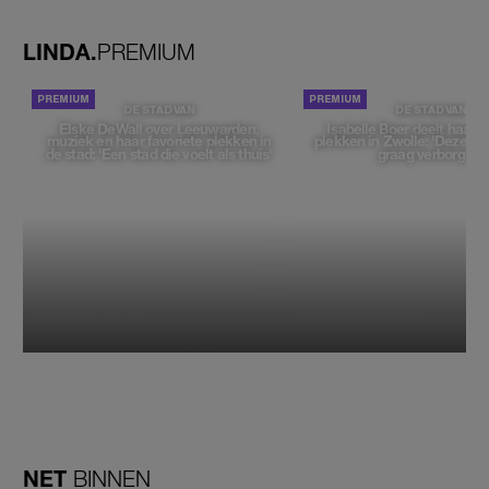
ogen'
LINDA.
PREMIUM
DE STAD VAN
DE STAD VAN
Elske DeWall over Leeuwarden,
Isabelle Boer deelt haar f
muziek en haar favoriete plekken in
plekken in Zwolle: 'Deze pl
de stad: 'Een stad die voelt als thuis'
graag verborgen'
NET
BINNEN