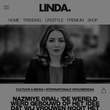
HOME
HOME
TRENDING
TRENDING
LIFESTYLE
LIFESTYLE
PREMIUM
PREMIUM
SHOP
SHOP
CULTUUR & MEDIA
|
INTERNATIONALE VROUWENDAG
NAZMIYE ORAL: 'DE WERELD
WERD GEBOUWD OP HET IDEE
DAT WIJ VROUWEN NOOIT HET