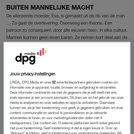
BUITEN MANNELIJKE MACHT
De allereerste moeder, Eva, is gemaakt uit de rib van de man
… Zo gaat de overlevering. Overweeg een theorie. Een
patroon zo consequent, door alle eeuwen heen, in elke cultuur.
Mannen kunnen geen leven baren. Ze nemen kort deel aan de
totstandkoming ervan, en daarna voltrekt het mysterie zich
zonder hen in een lichaam dat niet het hunne is.
Via een proces dat ze niet kunnen beheersen, richting een
moment van aankomst dat ze kunnen bijwonen, maar nooit
Jouw privacy-instellingen
bezitten. Negen maanden lang vindt de meest fundamentele
LINDA., DPG Media en onze
92
advertentiepartners gebruiken cookies om
daad van menselijke voortzetting plaats volledig buiten
informatie over je apparaat, locatie, browser en surfgedrag te verzamelen.
Deze informatie combineren we met de gegevens die je zelf deelt met ons,
mannelijke macht. Dat is een immense kracht om naast te
zoals wanneer je een account aanmaakt. Dit doen we om het gebruik van onze
staan en niet te bezitten.
media te analyseren en onze websites en apps te verbeteren. Daarnaast
kunnen we, als je hier toestemming voor geeft, je gegevens gebruiken om onze
content, communicatie en aanbod te personaliseren en je relevante
advertenties te tonen, en voor marketingdoeleinden delen met 4
Liesbeth Rasker: 'Vrouwen zijn
mediapartners. Ook content van 13 externe platformen wordt enkel getoond
niet veilig. Niet in Afghanistan,
met jouw toestemming. Geef toestemming of stel je eigen keuze in. Door op
niet in Amerika en ook niet in
"Akkoord" te klikken, geef je toestemming voor onderstaande doeleinden. Wil
Nederland'