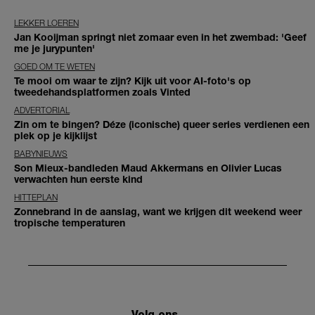
LEKKER LOEREN
Jan Kooijman springt niet zomaar even in het zwembad: 'Geef
me je jurypunten'
GOED OM TE WETEN
Te mooi om waar te zijn? Kijk uit voor AI-foto's op
tweedehandsplatformen zoals Vinted
ADVERTORIAL
Zin om te bingen? Déze (iconische) queer series verdienen een
plek op je kijklijst
BABYNIEUWS
Son Mieux-bandleden Maud Akkermans en Olivier Lucas
verwachten hun eerste kind
HITTEPLAN
Zonnebrand in de aanslag, want we krijgen dit weekend weer
tropische temperaturen
Volg ons