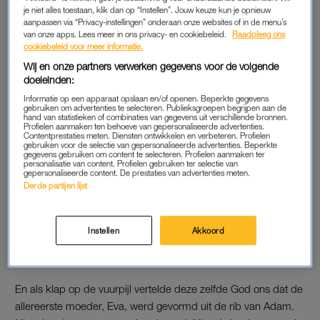
je niet alles toestaan, klik dan op “Instellen”. Jouw keuze kun je opnieuw
aanpassen via “Privacy-instellingen” onderaan onze websites of in de menu’s
LEES OOK
van onze apps. Lees meer in ons privacy- en cookiebeleid.
Raadpleeg ons
cookiebeleid voor meer informatie.
Wij en onze partners verwerken gegevens voor de volgende
Wat doet een wezen wanneer het geconfronteerd wordt met
doeleinden:
macht waartoe het geen toegang heeft? Wanneer het datgene
Informatie op een apparaat opslaan en/of openen. Beperkte gegevens
niet kan bezitten. Wat bouwt het dan? Het bouwt een god. Niet
gebruiken om advertenties te selecteren. Publieksgroepen begrijpen aan de
hand van statistieken of combinaties van gegevens uit verschillende bronnen.
zomaar een god, maar een onzichtbare, absolute,
Profielen aanmaken ten behoeve van gepersonaliseerde advertenties.
onbetwijfelbare autoriteit. Een die bestaat buiten bewijs en
Contentprestaties meten. Diensten ontwikkelen en verbeteren. Profielen
gebruiken voor de selectie van gepersonaliseerde advertenties. Beperkte
voorbij tegenspraak. Een die spreekt, opvallend genoeg, via
gegevens gebruiken om content te selecteren. Profielen aanmaken ter
personalisatie van content. Profielen gebruiken ter selectie van
teksten geschreven door mannen, geïnterpreteerd door
gepersonaliseerde content. De prestaties van advertenties meten.
Derde partijen lijst
mannen, afgedwongen door mannen. Een wiens voornaamste
zorgen, met opmerkelijke consistentie door geloofssystemen
en eeuwen heen, blijken te draaien om de regulering van
Instellen
Akkoord
vrouwenlichamen, seksualiteit, voortplanting en
bewegingsvrijheid.
En als klap op de vuurpijl vertelde deze zelfde God ons dat de
allereerste moeder, Eva, werd gevormd uit de rib van Adam.