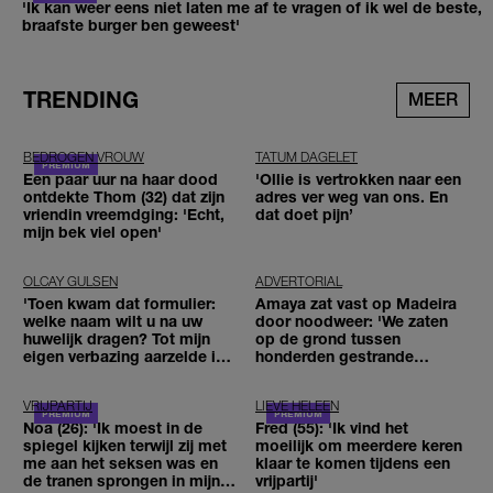
'Ik kan weer eens niet laten me af te vragen of ik wel de beste,
braafste burger ben geweest'
TRENDING
MEER
BEDROGEN VROUW
TATUM DAGELET
Een paar uur na haar dood
'Ollie is vertrokken naar een
ontdekte Thom (32) dat zijn
adres ver weg van ons. En
vriendin vreemdging: 'Echt,
dat doet pijn’
mijn bek viel open'
OLCAY GULSEN
ADVERTORIAL
'Toen kwam dat formulier:
Amaya zat vast op Madeira
welke naam wilt u na uw
door noodweer: 'We zaten
huwelijk dragen? Tot mijn
op de grond tussen
eigen verbazing aarzelde ik
honderden gestrande
geen moment'
reizigers'
VRIJPARTIJ
LIEVE HELEEN
Noa (26): 'Ik moest in de
Fred (55): 'Ik vind het
spiegel kijken terwijl zij met
moeilijk om meerdere keren
me aan het seksen was en
klaar te komen tijdens een
de tranen sprongen in mijn
vrijpartij'