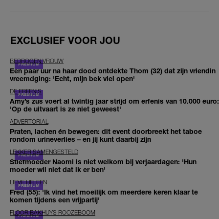
EXCLUSIEF VOOR JOU
BEDROGEN VROUW
Een paar uur na haar dood ontdekte Thom (32) dat zijn vriendin
vreemdging: 'Echt, mijn bek viel open'
DE ERFENIS
Amy’s zus voert al twintig jaar strijd om erfenis van 10.000 euro:
'Op de uitvaart is ze niet geweest'
ADVERTORIAL
Praten, lachen én bewegen: dit event doorbreekt het taboe
rondom urineverlies – en jij kunt daarbij zijn
LEKKER SAMENGESTELD
Stiefmoeder Naomi is niet welkom bij verjaardagen: 'Hun
moeder wil niet dat ik er ben'
LIEVE HELEEN
Fred (55): 'Ik vind het moeilijk om meerdere keren klaar te
komen tijdens een vrijpartij'
FLOOR BAKHUYS ROOZEBOOM