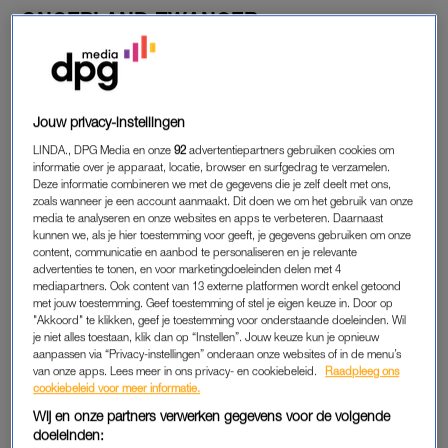
ONGEPLAND ZWANGER
Toen ze drieëntwintig was, bedreigde hij haar al na een maand
met een pistool. Ze zette hem uit huis, maar het moment dat
bevrijdend had moeten voelen, bleek slechts een korte
adempauze. Niet lang daarna drong hij zich opnieuw haar
Jouw privacy-instellingen
leven binnen. Vervolgens raakte ze ongepland zwanger.
LINDA., DPG Media en onze
92
advertentiepartners gebruiken cookies om
Volgens intiem-terreuradvocaat Jolande ter Avest is
informatie over je apparaat, locatie, browser en surfgedrag te verzamelen.
Deze informatie combineren we met de gegevens die je zelf deelt met ons,
zwangerschap
een van de grootste triggers voor daders,
zoals wanneer je een account aanmaakt. Dit doen we om het gebruik van onze
omdat hun behoefte aan controle nog sterker wordt zodra ze
media te analyseren en onze websites en apps te verbeteren. Daarnaast
kunnen we, als je hier toestemming voor geeft, je gegevens gebruiken om onze
voelen dat ze grip verliezen.
content, communicatie en aanbod te personaliseren en je relevante
advertenties te tonen, en voor marketingdoeleinden delen met 4
Ze werd ziek door de zwangerschap en was veel thuis. Voor
mediapartners. Ook content van 13 externe platformen wordt enkel getoond
met jouw toestemming. Geef toestemming of stel je eigen keuze in. Door op
hem was dat precies de situatie die hij wilde: zij geïsoleerd, hij
"Akkoord" te klikken, geef je toestemming voor onderstaande doeleinden. Wil
almachtig. Hij vertelde haar dat ze niets kon, dat ze niet eens
je niet alles toestaan, klik dan op “Instellen”. Jouw keuze kun je opnieuw
fatsoenlijk kon koken, hij nam haar telefoon af zodat niemand
aanpassen via “Privacy-instellingen” onderaan onze websites of in de menu’s
van onze apps. Lees meer in ons privacy- en cookiebeleid.
Raadpleeg ons
haar kon bereiken. Hij bepaalde wanneer ze seks met hem
cookiebeleid voor meer informatie.
moest hebben, zelfs als hun baby om aandacht vroeg.
Wij en onze partners verwerken gegevens voor de volgende
doeleinden: