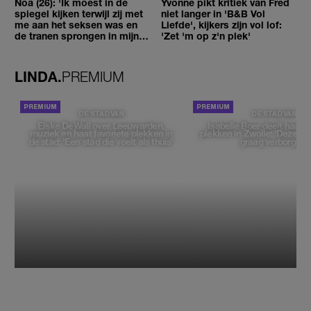
Noa (26): 'Ik moest in de
Yvonne pikt kritiek van Fred
spiegel kijken terwijl zij met
niet langer in 'B&B Vol
me aan het seksen was en
Liefde', kijkers zijn vol lof:
de tranen sprongen in mijn
'Zet 'm op z'n plek'
ogen'
LINDA.
PREMIUM
DE STAD VAN
DE STAD VAN
Elske DeWall over Leeuwarden,
Isabelle Boer deelt haar f
muziek en haar favoriete plekken in
plekken in Zwolle: 'Deze pl
de stad: 'Een stad die voelt als thuis'
graag verborgen'