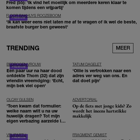
Fred (55): 'Ik vind het moeilijk om meerdere keren klaar te
komen tijdens een vrijpartij'
FLOOR BAKHUYS ROOZEBOOM
'Ik kan weer eens niet laten me af te vragen of ik wel de beste,
braafste burger ben geweest'
TRENDING
MEER
BEDROGEN VROUW
TATUM DAGELET
Een paar uur na haar dood
'Ollie is vertrokken naar een
ontdekte Thom (32) dat zijn
adres ver weg van ons. En
vriendin vreemdging: 'Echt,
dat doet pijn’
mijn bek viel open'
OLCAY GULSEN
ADVERTORIAL
Op de fiets met jonge kids? Zo
'Toen kwam dat formulier:
wordt het ineens hartstikke
welke naam wilt u na uw
makkelijk
huwelijk dragen? Tot mijn
eigen verbazing aarzelde ik
geen moment'
VRIJPARTIJ
FRAGMENT GEMIST