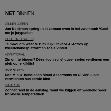
NET
BINNEN
LEKKER LOEREN
Jan Kooijman springt niet zomaar even in het zwembad: 'Geef
me je jurypunten'
GOED OM TE WETEN
Te mooi om waar te zijn? Kijk uit voor AI-foto's op
tweedehandsplatformen zoals Vinted
ADVERTORIAL
Zin om te bingen? Déze (iconische) queer series verdienen een
plek op je kijklijst
BABYNIEUWS
Son Mieux-bandleden Maud Akkermans en Olivier Lucas
verwachten hun eerste kind
HITTEPLAN
Zonnebrand in de aanslag, want we krijgen dit weekend weer
tropische temperaturen