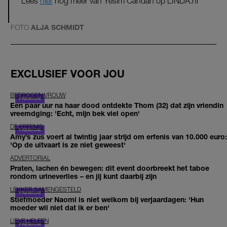
Lees
hier
nog meer van Yesim Candan op LINDA.nl
FOTO
ALJA SCHMIDT
EXCLUSIEF VOOR JOU
BEDROGEN VROUW
Een paar uur na haar dood ontdekte Thom (32) dat zijn vriendin
vreemdging: 'Echt, mijn bek viel open'
DE ERFENIS
Amy’s zus voert al twintig jaar strijd om erfenis van 10.000 euro:
'Op de uitvaart is ze niet geweest'
ADVERTORIAL
Praten, lachen én bewegen: dit event doorbreekt het taboe
rondom urineverlies – en jij kunt daarbij zijn
LEKKER SAMENGESTELD
Stiefmoeder Naomi is niet welkom bij verjaardagen: 'Hun
moeder wil niet dat ik er ben'
LIEVE HELEEN