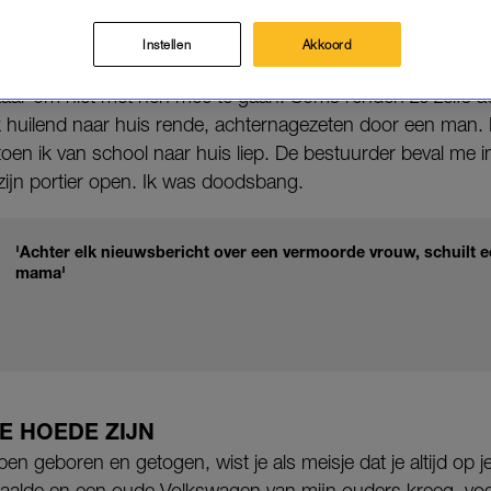
 vrouw ben ik me altijd bewust geweest van onveilig
Instellen
Akkoord
l loerde het gevaar. Mannen die ons aanspraken, wij noemd
r om niet met hen mee te gaan. Soms renden ze zelfs ac
k huilend naar huis rende, achternagezeten door een man.
oen ik van school naar huis liep. De bestuurder beval me in
d zijn portier open. Ik was doodsbang.
'Achter elk nieuwsbericht over een vermoorde vrouw, schuilt 
mama'
JE HOEDE ZIJN
ben geboren en getogen, wist je als meisje dat je altijd op 
s haalde en een oude Volkswagen van mijn ouders kreeg, voe