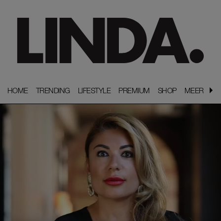
HOME
HOME
TRENDING
TRENDING
LIFESTYLE
LIFESTYLE
PREMIUM
PREMIUM
SHOP
SHOP
MEER
MEER