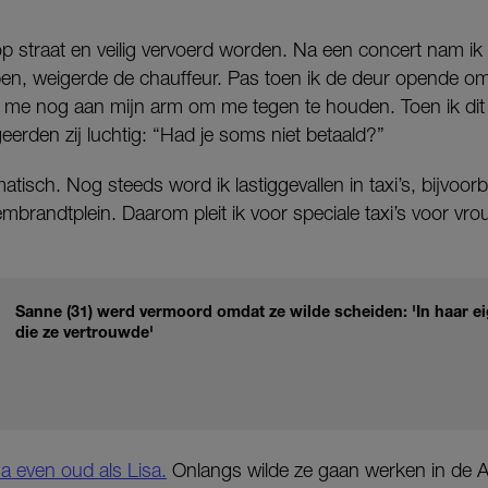
n op straat en veilig vervoerd worden. Na een concert nam ik 
pen, weigerde de chauffeur. Pas toen ik de deur opende om 
rok me nog aan mijn arm om me tegen te houden. Toen ik di
eerden zij luchtig: “Had je soms niet betaald?”
tisch. Nog steeds word ik lastiggevallen in taxi’s, bijvoorb
mbrandtplein. Daarom pleit ik voor speciale taxi’s voor vr
Sanne (31) werd vermoord omdat ze wilde scheiden: 'In haar e
die ze vertrouwde'
na even oud als Lisa.
Onlangs wilde ze gaan werken in de 