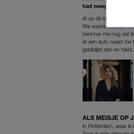
had meegemaakt. Als
Al op de lagere schoo
We waarschuwden elkaa
herinner me nog dat i
er een auto naast me t
geldbiljet zien en hiel
ALS MEISJE OP 
In Rotterdam, waar ik 
Toen ik mijn rijbewij