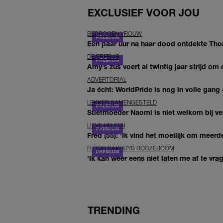
EXCLUSIEF VOOR JOU
BEDROGEN VROUW
Een paar uur na haar dood ontdekte Thom 
DE ERFENIS
Amy’s zus voert al twintig jaar strijd om 
ADVERTORIAL
Ja écht: WorldPride is nog in volle gang –
LEKKER SAMENGESTELD
Stiefmoeder Naomi is niet welkom bij ver
LIEVE HELEEN
Fred (55): 'Ik vind het moeilijk om meerde
FLOOR BAKHUYS ROOZEBOOM
'Ik kan weer eens niet laten me af te vr
TRENDING