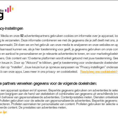
cy-instellingen
 Media en onze
92
advertentiepartners gebruiken cookies om informatie over je apparaat, lo
g te verzamelen. Deze informatie combineren we met de gegevens die je zelf deelt met ons, z
aanmaakt. Dit doen we om het gebruik van onze media te analyseren en onze websites en a
Daarnaast kunnen we, als je hier toestemming voor geeft, je gegevens gebruiken om onze con
 en aanbod te personaliseren en je relevante advertenties te tonen, en voor marketingdoele
ers. Ook content van 13 externe platformen wordt enkel getoond met jouw toestemming. Ge
gen keuze in. Door op "Akkoord" te klikken, geef je toestemming voor onderstaande doeleinden. 
COLUMN
|
YESIM CANDAN
k dan op “Instellen”. Jouw keuze kun je opnieuw aanpassen via “Privacy-instellingen” ondera
TEN DRINGEND PLEITEN 
u’s van onze apps. Lees meer in ons privacy- en cookiebeleid.
Raadpleeg ons cookiebeleid 
LE VROUWENPOLITIE, GE
e partners verwerken gegevens voor de volgende doeleinden:
GENOEG'
p een apparaat opslaan en/of openen. Beperkte gegevens gebruiken om advertenties te sele
pen begrijpen aan de hand van statistieken of combinaties van gegevens uit verschillende br
23-08-2025
|
YESIM CANDAN
 behoeve van gepersonaliseerde advertenties. Contentprestaties meten. Diensten ontwikkel
Profielen gebruiken voor de selectie van gepersonaliseerde advertenties. Beperkte gegeven
lecteren. Profielen aanmaken ter personalisatie van content. Profielen gebruiken ter selectie 
eerde content. De prestaties van advertenties meten.
t ik zwanger was van een meisje, heb ik drie nachten
 lijst
hermen? Ik huilde om de dingen die ik als meisje, en