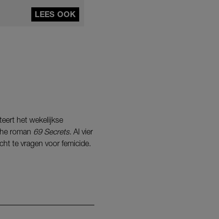
LEES OOK
teert het wekelijkse
sche roman
69 Secrets
. Al vier
ht te vragen voor femicide.