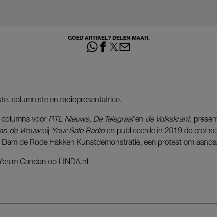
GOED ARTIKEL? DELEN MAAR.
te, columniste en radiopresentatrice.
e columns voor
RTL Nieuws, De Telegraaf
en
de Volkskrant
, presen
an de Vrouw
bij
Your Safe Radio
en publiceerde in 2019 de eroti
de Dam de Rode Hakken Kunstdemonstratie, een protest om aandac
Yesim Candan op LINDA.nl