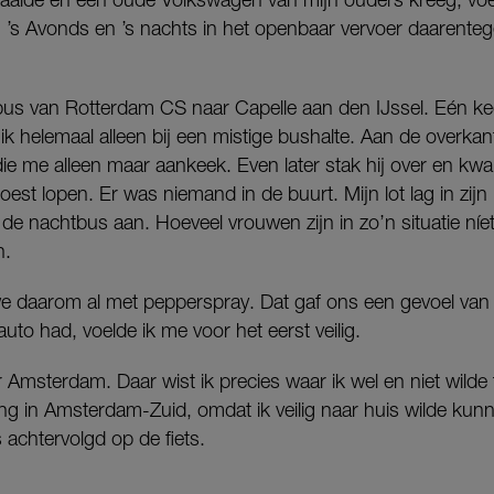
 ’s Avonds en ’s nachts in het openbaar vervoer daarenteg
us van Rotterdam CS naar Capelle aan den IJssel. Eén ke
k helemaal alleen bij een mistige bushalte. Aan de overka
die me alleen maar aankeek. Even later stak hij over en kwa
st lopen. Er was niemand in de buurt. Mijn lot lag in zij
 nachtbus aan. Hoeveel vrouwen zijn in zo’n situatie níe
n.
we daarom al met pepperspray. Dat gaf ons een gevoel van v
uto had, voelde ik me voor het eerst veilig.
r Amsterdam. Daar wist ik precies waar ik wel en niet wilde 
g in Amsterdam-Zuid, omdat ik veilig naar huis wilde kunn
achtervolgd op de fiets.