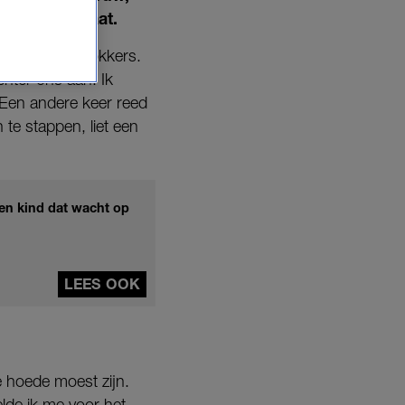
heid op straat.
en ze kinderlokkers.
hter ons aan. Ik
 Een andere keer reed
 te stappen, liet een
een kind dat wacht op
LEES OOK
je hoede moest zijn.
lde ik me voor het