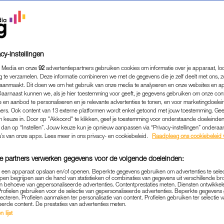
cy-instellingen
 Media en onze
92
advertentiepartners gebruiken cookies om informatie over je apparaat, lo
g te verzamelen. Deze informatie combineren we met de gegevens die je zelf deelt met ons, z
aanmaakt. Dit doen we om het gebruik van onze media te analyseren en onze websites en a
Daarnaast kunnen we, als je hier toestemming voor geeft, je gegevens gebruiken om onze con
 en aanbod te personaliseren en je relevante advertenties te tonen, en voor marketingdoele
ers. Ook content van 13 externe platformen wordt enkel getoond met jouw toestemming. Ge
gen keuze in. Door op "Akkoord" te klikken, geef je toestemming voor onderstaande doeleinden. 
k dan op “Instellen”. Jouw keuze kun je opnieuw aanpassen via “Privacy-instellingen” ondera
u’s van onze apps. Lees meer in ons privacy- en cookiebeleid.
Raadpleeg ons cookiebeleid 
e partners verwerken gegevens voor de volgende doeleinden:
p een apparaat opslaan en/of openen. Beperkte gegevens gebruiken om advertenties te sele
pen begrijpen aan de hand van statistieken of combinaties van gegevens uit verschillende br
 behoeve van gepersonaliseerde advertenties. Contentprestaties meten. Diensten ontwikkel
Profielen gebruiken voor de selectie van gepersonaliseerde advertenties. Beperkte gegeven
lecteren. Profielen aanmaken ter personalisatie van content. Profielen gebruiken ter selectie 
eerde content. De prestaties van advertenties meten.
 lijst