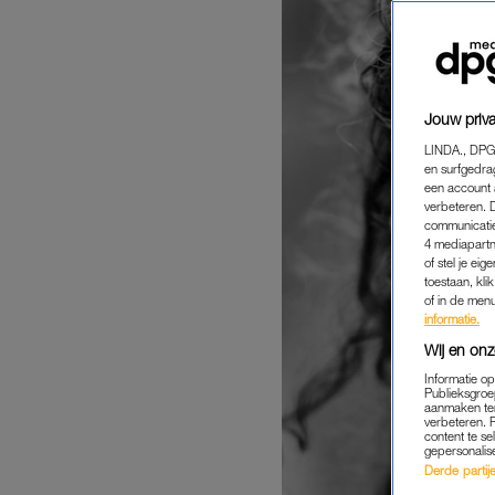
Jouw priva
LINDA., DPG
en surfgedra
een account 
verbeteren. 
communicatie
4 mediapartn
of stel je ei
toestaan, kli
of in de men
informatie.
Wij en onz
Informatie o
Publieksgroe
aanmaken ten
verbeteren. 
content te se
gepersonalis
Derde partijen