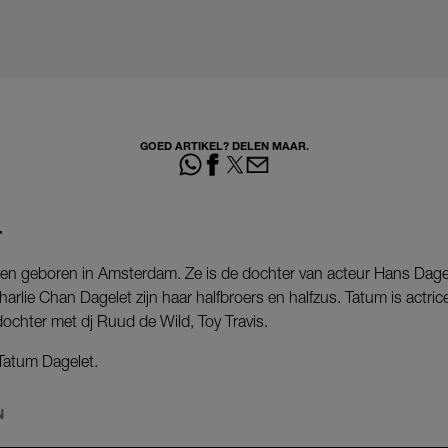
GOED ARTIKEL? DELEN MAAR.
T
r en geboren in Amsterdam. Ze is de dochter van acteur Hans Dage
rlie Chan Dagelet zijn haar halfbroers en halfzus. Tatum is actrice
 dochter met dj Ruud de Wild, Toy Travis.
Tatum Dagelet.
N