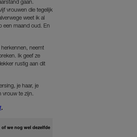
paarstand gaan.
jf vrouwen die tegelijk
alverwege weet ik al
werp een maand oud. En
n herkennen, neemt
reken. Ik geef ze
ekker rustig aan dit
sing, je haar, je
 vrouw te zijn.
f
.
g of we nog wel dezelfde