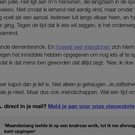
 aan jullie. Het ligt aan m’n hersenen, die langzaam in de s
ieso. Niet omdat ik iemand niet aardig vind, maar omdat vi
voelt als een aanval. Iedereen lult langs elkaar heen, en h
r ging. Tegen de tijd dat ik iets wil zeggen, is het onder
rwarrend.
nende dementerende. En
hoewel veel vriendinnen
zich hieri
igen het inmiddels hebben opgegeven om nog iets af te sp
at ik dat mens ben geworden dat áltijd zegt: ‘Nee, ik doe l
kapot dan je lief is. Niet alleen je geheugen. Je zelfbeheer
ls je niest. Maar dus ook vriendschappen. Wat een tijd om
 direct in je mail?
Meld je aan voor onze nieuwsbrie
'Maandenlang leefde ik op een knalroze wolk, tot ik me afvroe
kant opgingen'