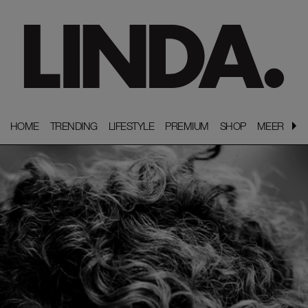
HOME
HOME
TRENDING
TRENDING
LIFESTYLE
LIFESTYLE
PREMIUM
PREMIUM
SHOP
SHOP
MEER
MEER