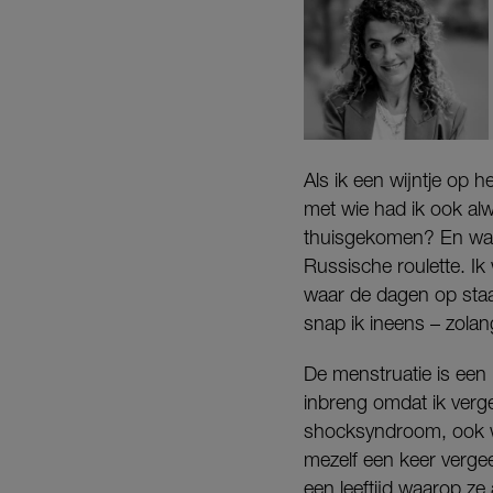
Als ik een wijntje op 
met wie had ik ook al
thuisgekomen? En wa
Russische roulette. I
waar de dagen op staan
snap ik ineens – zolan
De menstruatie is een
inbreng omdat ik verge
shocksyndroom, ook we
mezelf een keer vergee
een leeftijd waarop ze