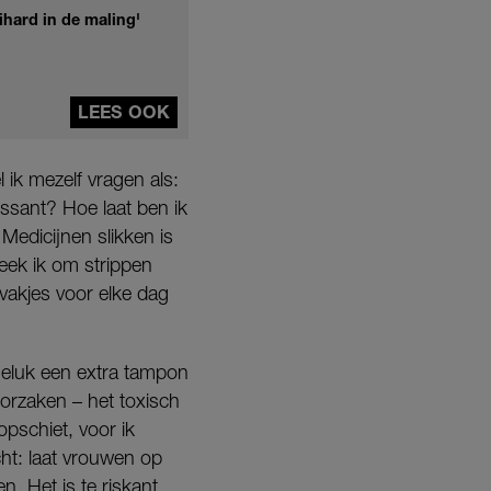
ihard in de maling'
LEES OOK
 ik mezelf vragen als:
ssant? Hoe laat ben ik
Medicijnen slikken is
eek ik om strippen
 vakjes voor elke dag
geluk een extra tampon
oorzaken – het toxisch
pschiet, voor ik
cht: laat vrouwen op
. Het is te riskant.