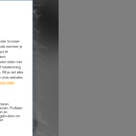
catie, browser
oals wanneer je
pps te
tent,
inden delen met
ef toestemming
Wil je niet alles
an onze websites
voor meer
cteren.
onnen. Profielen
en en
s gebruiken om
van