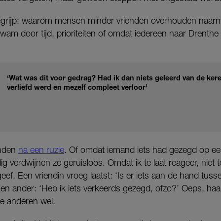
begrijp: waarom mensen minder vrienden overhouden naar
 kwam door tijd, prioriteiten of omdat iedereen naar Drenthe 
‘Wat was dit voor gedrag? Had ik dan niets geleerd van de kere
verliefd werd en mezelf compleet verloor’
enden
na een ruzie
. Of omdat iemand iets had gezegd op een 
 verdwijnen ze geruisloos. Omdat ik te laat reageer, niet te
ef. Een vriendin vroeg laatst: ‘Is er iets aan de hand tuss
en ander: ‘Heb ik iets verkeerds gezegd, ofzo?’ Oeps, haar
de anderen wel.