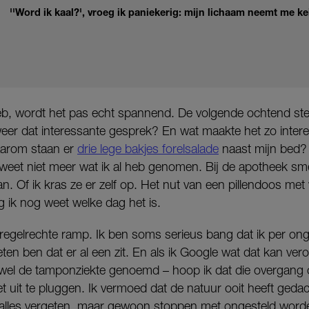
''Word ik kaal?', vroeg ik paniekerig: mijn lichaam neemt me ke
heb, wordt het pas echt spannend. De volgende ochtend stel
weer dat interessante gesprek? En wat maakte het zo intere
arom staan er
drie lege bakjes forelsalade
naast mijn bed? 
k weet niet meer wat ik al heb genomen. Bij de apotheek sm
. Of ik kras ze er zelf op. Het nut van een pillendoos met
g ik nog weet welke dag het is.
 regelrechte ramp. Ik ben soms serieus bang dat ik per on
ten ben dat er al een zit. En als ik Google wat dat kan ver
l de tamponziekte genoemd – hoop ik dat die overgang o
t uit te pluggen. Ik vermoed dat de natuur ooit heeft geda
 alles vergeten, maar gewoon stoppen met ongesteld worden