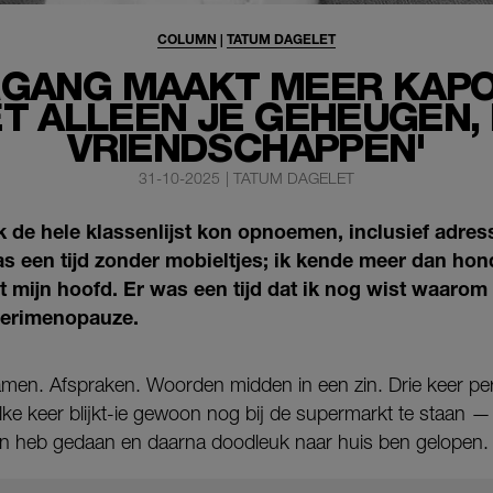
COLUMN
|
TATUM DAGELET
RGANG MAAKT MEER KAPO
NIET ALLEEN JE GEHEUGEN
VRIENDSCHAPPEN'
31-10-2025
|
TATUM DAGELET
ik de hele klassenlijst kon opnoemen, inclusief adre
s een tijd zonder mobieltjes; ik kende meer dan hon
 mijn hoofd. Er was een tijd dat ik nog wist waarom 
perimenopauze.
men. Afspraken. Woorden midden in een zin. Drie keer pe
n elke keer blijkt-ie gewoon nog bij de supermarkt te staan 
en heb gedaan en daarna doodleuk naar huis ben gelopen.