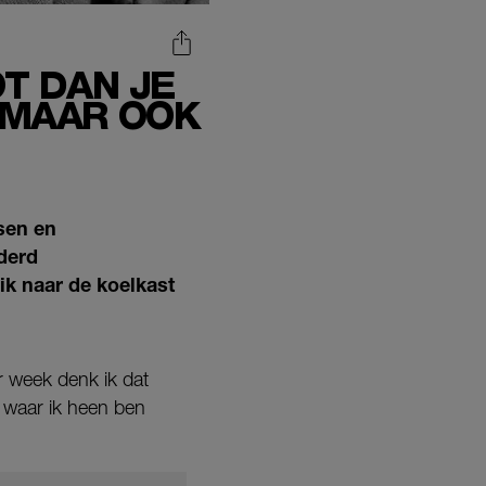
T DAN JE
, MAAR OOK
ssen en
derd
ik naar de koelkast
r week denk ik dat
— waar ik heen ben